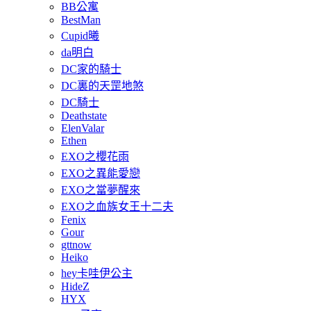
BB公寓
BestMan
Cupid曦
da明白
DC家的騎士
DC裏的天罡地煞
DC騎士
Deathstate
ElenValar
Ethen
EXO之櫻花雨
EXO之異能愛戀
EXO之當夢醒來
EXO之血族女王十二夫
Fenix
Gour
gttnow
Heiko
hey卡哇伊公主
HideZ
HYX