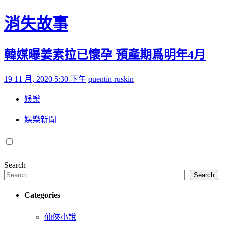
Skip to content
消失故事
韓媒曝姜素拉已懷孕 預產期爲明年4月
Posted on
by
19 11 月, 2020 5:30 下午
quentin ruskin
娛樂
娛樂新聞
Search
Search
Categories
仙俠小說