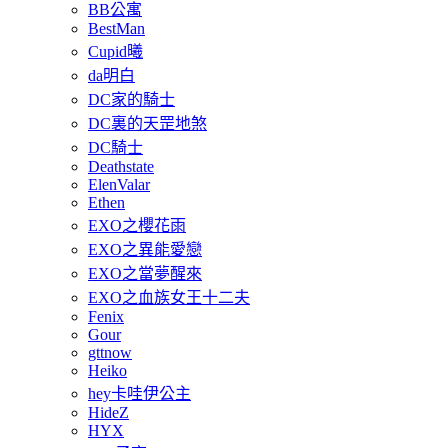
BB公寓
BestMan
Cupid曦
da明白
DC家的騎士
DC裏的天罡地煞
DC騎士
Deathstate
ElenValar
Ethen
EXO之櫻花雨
EXO之異能愛戀
EXO之當夢醒來
EXO之血族女王十二夫
Fenix
Gour
gttnow
Heiko
hey卡哇伊公主
HideZ
HYX