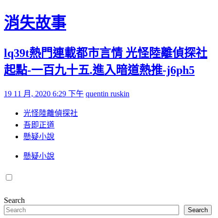
Skip to content
消失故事
lq39t熱門連載都市言情 光怪陸離偵探社
起點-一百九十五.進入暗道熱推-j6ph5
Posted on
by
19 11 月, 2020 6:29 下午
quentin ruskin
光怪陸離偵探社
吾即正道
懸疑小說
懸疑小說
Search
Search