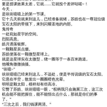
要是授课效果太差，它就……它就投个差评咕喏~！
今天，
是呋呋噫噫上的第一节课。
它十几天前就来到这儿，已经准备就绪，苏皓也在一尊冠位级
宝石太阳的带领下，来到闪耀圣地的内部。
鬼传奇
一处宛如星宇的空间。
烈阳高悬。
皓月洒落银辉。
一颗颗星辰点缀。
苏皓便落在一颗微型星球上。
就是这星球实在太微型，绕一圈等于一条百米跑道。
他嘴角微微抽搐。
“呋噫~”
呋呋噫噫已经来到这儿，不远处，便是半传说级的宝石太阳。
它悬在半空，散发出一圈圈橙色光晕。
明明是颗太阳，模样却有些高冷。
它瞥了苏皓、呋呋噫噫一眼，“权柄我只会施展三次，这三次
机会能不能把握住，能不能悟出点什么，那就是你们的事
了。”
“三次之后，我们钱课两清。”