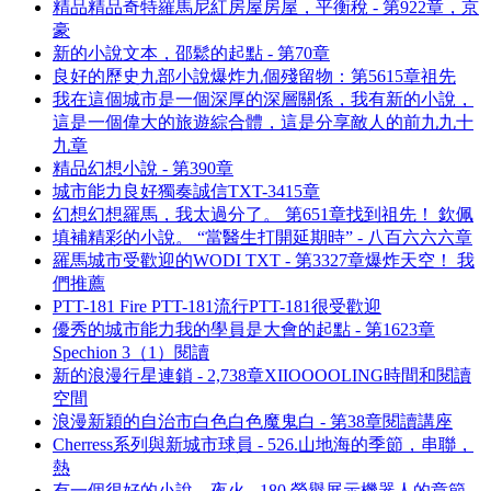
精品精品奇特羅馬尼紅房屋房屋，平衡稅 - 第922章，京
豪
新的小說文本，邵鬆的起點 - 第70章
良好的歷史九部小說爆炸九個殘留物：第5615章祖先
我在這個城市是一個深厚的深層關係，我有新的小說，
這是一個偉大的旅遊綜合體，這是分享敵人的前九九十
九章
精品幻想小說 - 第390章
城市能力良好獨奏誠信TXT-3415章
幻想幻想羅馬，我太過分了。 第651章找到祖先！ 欽佩
填補精彩的小說。 “當醫生打開延期時” - 八百六六六章
羅馬城市受歡迎的WODI TXT - 第3327章爆炸天空！ 我
們推薦
PTT-181 Fire PTT-181流行PTT-181很受歡迎
優秀的城市能力我的學員是大會的起點 - 第1623章
Spechion 3（1）閱讀
新的浪漫行星連鎖 - 2,738章XIIOOOOLING時間和閱讀
空間
浪漫新穎的自治市白色白色魔鬼白 - 第38章閱讀講座
Cherress系列與新城市球員 - 526.山地海的季節，串聯，
熱
有一個很好的小說，夜火 - 180.榮譽展示機器人的章節