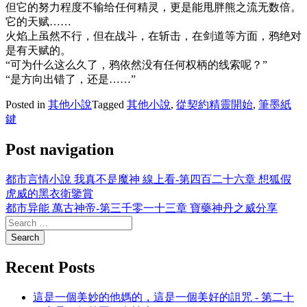
但它的努力程度不输给任何精灵，更是能甩胖熊之流无数倍。
它的天赋……
火焰上虽然不行，但在战斗，在斩击，在剑道等方面，鸦绝对
是有天赋的。
“可为什么这么久了，鸦依然没有任何权柄的线索呢？”
“是方向出错了，还是……”
Posted in
其他小說
Tagged
其他小說
,
從契約精靈開始
,
筆墨紙
鍵
Post navigation
都市言情小說 我真不是魔神 線上看-第四百二十六章 想狐假
虎威的黑衣衛鑒賞
都市异能 萬古神帝-第三千零一十三章 寶藥神丹之威分享
Recent Posts
這是一個美妙的他媽的，這是一個美好的詛咒 - 第二十