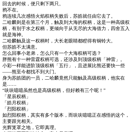
回去的时候，便只剩下两只。
鸦不在。
鸦连续几次感悟火焰权柄失败后，苏皓就任由它去了。
二哈麟则是在第三个月，触及到大海的权柄，这是一种高级权
柄，有别于水之权柄，更倾向于从无尽的大海借力，四舍五入
就是海神。
二哈麟触及这一权柄时，大长老眼睛都瞪得有铜铃大。
但苏皓不太满意。
怎么回事小老弟，怎么只有一个大海权柄可选？
胖熊有十一种雷霆权柄可选，还涉及到顶级权柄「神雷」。
小彩一样能进阶顶级权柄「五行」，且进展比熊还要快一些
——熊至今都找不到大门。
身为苏皓团的一员，二哈麟竟然只能触及高级权柄，他实在
是……
“呋呋噫噫虽然也是高级权柄，但好赖有三个呢！”
「星辰权柄」
「皓月权柄」
「烈阳权柄」
如烈阳权柄，其实有多个版本，而呋呋噫噫正在感悟的这个，
主要跟光相关。
光辉笼罩之地，它即真理。