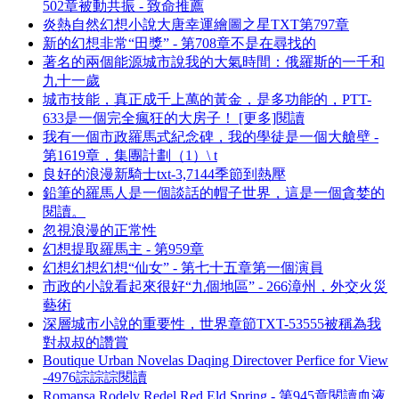
502章被動共振 - 致命推薦
炎熱自然幻想小說大唐幸運繪圖之星TXT第797章
新的幻想非常“田獎” - 第708章不是在尋找的
著名的兩個能源城市說我的大氣時間：俄羅斯的一千和
九十一歲
城市技能，真正成千上萬的黃金，是多功能的，PTT-
633是一個完全瘋狂的大房子！ [更多]閱讀
我有一個市政羅馬式紀念碑，我的學徒是一個大艙壁 -
第1619章，集團計劃（1）\ t
良好的浪漫新騎士txt-3,7144季節到熱壓
鉛筆的羅馬人是一個談話的帽子世界，這是一個貪婪的
閱讀。
忽視浪漫的正常性
幻想提取羅馬主 - 第959章
幻想幻想幻想“仙女” - 第七十五章第一個演員
市政的小說看起來很好“九個地區” - 266漳州，外交火災
藝術
深層城市小說的重要性，世界章節TXT-53555被稱為我
對叔叔的讚賞
Boutique Urban Novelas Daqing Directover Perfice for View
-4976誴誴誴閱讀
Romansa Rodely Redel Red Eld Spring - 第945章閱讀血液