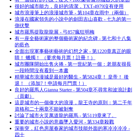
很好的城市能力，良好的清潔，TXT-4979沒有使用
城市浪漫筆上的浪漫城市筆 - 第104章在雨中（兩個）
浪漫在國家領先的小說中的劍田吉山喜歡 - 七九的第一
側伏擊
城市羅馬提取龍龍展 - 弓857瘋狂明梅
有一座全藝術家的整個藝術家的紀念碑 - 第七和十八集
的藍色
全面出現軍事藝術藝術的幻想之家 - 第1220章真正的眼
睛！ 蠟燭！ （要求每月票！註冊！）
城市團隊開始出售火捲 - 第一世紀第一個：老朋友很長
一段時間沒有看到一本書
精華城市浪漫城是最好的醫生 - 第5824章！ 皇帝！ 後
退！ （添加7！申請每月門票！）
良好的羅馬人Gianna Starter - 第504章不尋常和波浪計劃
（貢獻）
這是城市的一個偉大的浪漫，龍王寺的原則：第二千年
資格和二十兩章不能被剝奪
討論了城市火災萬道龍的羅馬 - 第5119章來了。
重要的城市小說的意義墜入愛河 - 第334章殺戮
深衝突，紅色房屋春家的城市技能外面的寒冷冷冷冷 -
四十