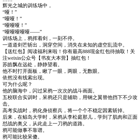
辉光之城的训练场中，
“哑！”
“哑哑！”
“哑哑哑！”
“哑哑哑哑哑——”
训练场上，鸦挥着剑，一刻不停。
一道道剑芒斩出，洞穿空间，消失在未知的虚空乱流中。
【送红包】阅读福利来啦！你有最高888现金红包待抽取！关
注weixin公众号【书友大本营】抽红包！
苏皓飘在远处，静静望着。
他不时打开面板，瞅了一眼，两眼，无数眼。
依然没有线索出现。
可为什么呢？
他的脑海中，闪过呆鸦一次次的战斗画面。
五校联合实训时，呆鸦还只是辅助，用钢之翼替他挡下不少攻
击。
高考实战时，鸦化身侦察兵，将一个个不稳定因素斩掉。
后来，在鲸岛大学时，呆鸦从李松庭那儿，学到了肌肉和正面
怼战的奥义，从此走上一刀鸦的道路。
鸦可能做事不靠谱。
鸦可能比较呆傻。