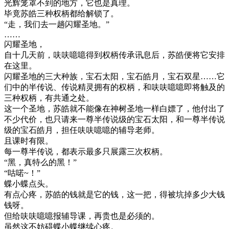
光辉笼罩不到的地方，它也是真理。
毕竟苏皓三种权柄都给解锁了。
“走，我们去一趟闪耀圣地。”
……
闪耀圣地，
自十几天前，呋呋噫噫得到权柄传承讯息后，苏皓便将它安排
在这里。
闪耀圣地的三大种族，宝石太阳，宝石皓月，宝石双星……它
们中的半传说、传说精灵拥有的权柄，和呋呋噫噫即将触及的
三种权柄，有共通之处。
这一个圣地，苏皓就不能像在神树圣地一样白嫖了，他付出了
不少代价，也只请来一尊半传说级的宝石太阳，和一尊半传说
级的宝石皓月，担任呋呋噫噫的辅导老师。
且课时有限。
每一尊半传说，都表示最多只展露三次权柄。
“黑，真特么的黑！”
“咕喏~！”
蝶小蝶点头。
有点心疼，苏皓的钱就是它的钱，这一把，得被坑掉多少大钱
钱呀。
但给呋呋噫噫报辅导课，再贵也是必须的。
虽然这不妨碍蝶小蝶继续心疼。