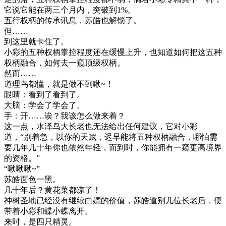
它说它能在两三个月内，突破到1%。
五行权柄的传承讯息，苏皓也解锁了。
但……
到这里就卡住了。
小彩的五种权柄掌控程度还在缓慢上升，也知道如何把这五种
权柄融合，如何去一窥顶级权柄。
然而……
道理鸟都懂，就是做不到啾~！
眼睛：看到了看到了。
大脑：学会了学会了。
手：开……诶？我该怎么做来着？
这一点，水泽鸟大长老也无法给出任何建议，它对小彩
道，“别着急，以你的天赋，迟早能将五种权柄融合，哪怕需
要几年几十年你也依然年轻，而到时，你能拥有一窥更高境界
的资格。”
“啾啾啾~”
苏皓面色一黑。
几十年后？黄花菜都凉了！
神树圣地已经没有继续白嫖的价值，苏皓道别几位长老后，便
带着小彩和蝶小蝶离开。
来时，是四只精灵。