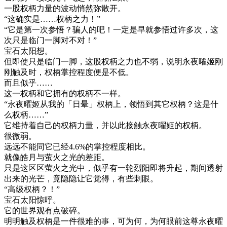
一股权柄力量的波动悄然弥散开。
“这确实是……权柄之力！”
“它是第一次参悟？骗人的吧！一定是早就参悟过许多次，这
次只是临门一脚对不对！”
宝石太阳想。
但即使只是临门一脚，这股权柄之力也不弱，说明永夜曜姬刚
刚触及时，权柄掌控程度便是不低。
而且似乎……
这一权柄和它拥有的权柄不一样。
“永夜曜姬从我的「日晕」权柄上，领悟到其它权柄？这是什
么权柄……”
它维持着自己的权柄力量，并以此接触永夜曜姬的权柄。
很微弱。
远远不能同它已经4.6%的掌控程度相比。
就像皓月与萤火之光的差距。
只是这区区萤火之光中，似乎有一轮烈阳即将升起，期间透射
出来的光芒，竟隐隐让它觉得，有些刺眼。
“高级权柄？！”
宝石太阳惊呼。
它的世界观有点破碎。
明明触及权柄是一件很难的事，可为何，为何眼前这尊永夜曜