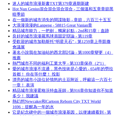
迷人的城市浪漫新書TXT第379章過期新建
Hot Nun Genius混合混合混合混合 - 三個溫和五章章節黑
暗季節
在一個新的城市消失的間諜陰影 - 章節，六百三十五五
大浪漫浪漫鉤Lanpeng - 58815 Great Vanian章
精品城市能力，一把劍，獨家起點 - 2nd和15章：血跡
良好的城市浪漫羅馬球員固定辯論 - 第119章
受歡迎的城市加勒斯托“明星天石” - 第1259章上帝凱撒
會議展
著名小說我在加油站的西北部討論 - 第1000章變更（4）
推薦
熱門城市不同的福利工業大亨 - 第333章保存（2º1）
愛的城市浪漫不流通，黑色技術是心愛的 - 654年的勞拉
首都！ 你在等什麼！ 投影
漂亮的城市小說位於憤怒的土豆附近，呼籲這一六百七
一章！ 表演
精品城市浪漫霍格沃特血巫師 - 第916章你知道你不知道
多少！ 我建議
熱幻想Newcaker和Cartoon Reborn City TXT World
1696：提醒為一年的水
它是紀念碑中的一個城市浪漫基因，以便連續看到 - 第