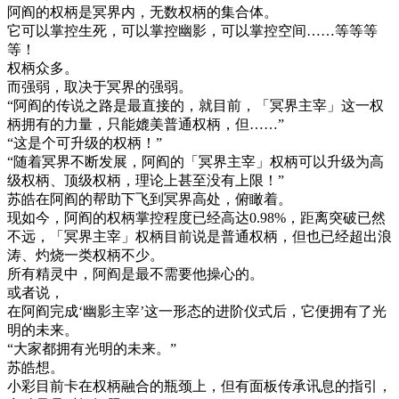
阿阎的权柄是冥界内，无数权柄的集合体。
它可以掌控生死，可以掌控幽影，可以掌控空间……等等等
等！
权柄众多。
而强弱，取决于冥界的强弱。
“阿阎的传说之路是最直接的，就目前，「冥界主宰」这一权
柄拥有的力量，只能媲美普通权柄，但……”
“这是个可升级的权柄！”
“随着冥界不断发展，阿阎的「冥界主宰」权柄可以升级为高
级权柄、顶级权柄，理论上甚至没有上限！”
苏皓在阿阎的帮助下飞到冥界高处，俯瞰着。
现如今，阿阎的权柄掌控程度已经高达0.98%，距离突破已然
不远，「冥界主宰」权柄目前说是普通权柄，但也已经超出浪
涛、灼烧一类权柄不少。
所有精灵中，阿阎是最不需要他操心的。
或者说，
在阿阎完成‘幽影主宰’这一形态的进阶仪式后，它便拥有了光
明的未来。
“大家都拥有光明的未来。”
苏皓想。
小彩目前卡在权柄融合的瓶颈上，但有面板传承讯息的指引，