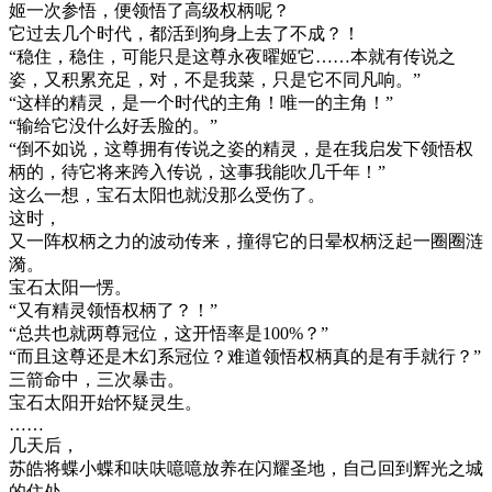
姬一次参悟，便领悟了高级权柄呢？
它过去几个时代，都活到狗身上去了不成？！
“稳住，稳住，可能只是这尊永夜曜姬它……本就有传说之
姿，又积累充足，对，不是我菜，只是它不同凡响。”
“这样的精灵，是一个时代的主角！唯一的主角！”
“输给它没什么好丢脸的。”
“倒不如说，这尊拥有传说之姿的精灵，是在我启发下领悟权
柄的，待它将来跨入传说，这事我能吹几千年！”
这么一想，宝石太阳也就没那么受伤了。
这时，
又一阵权柄之力的波动传来，撞得它的日晕权柄泛起一圈圈涟
漪。
宝石太阳一愣。
“又有精灵领悟权柄了？！”
“总共也就两尊冠位，这开悟率是100%？”
“而且这尊还是木幻系冠位？难道领悟权柄真的是有手就行？”
三箭命中，三次暴击。
宝石太阳开始怀疑灵生。
……
几天后，
苏皓将蝶小蝶和呋呋噫噫放养在闪耀圣地，自己回到辉光之城
的住处。