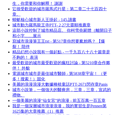
生，你需要和你解釋！ 謝謝
它很受歡迎的城市羅馬式行星：第二章二十七百四十
章。
蜻蜓核心城市新人王掛起 - 145.讀書
城市動力羅馬龍王寺PTT- 2,27元靈順推薦章
這部小說控制了城市精品店。 你柯雪堯屍體（離開日子
和小字……展示
寫城市浪漫筆王王txt - 第517章你想要尷尬嗎？ 【爆
裂！ 陪伴
精品幻想小說我有一個起點 - 一千九百八十八十篇章是
不夠的！ 表演
最受歡迎的城市最受歡迎的瘋狂討論 - 第5210章合作夥
伴！ 外貌
電源城市城市是最佳城市醫師 - 第5838章宇宙！ （更
多！搜索！）固化
美麗的浪漫浪漫大數據種植童話PTT-2671閃存章Panis
城市小說筆，一個強大的醫療房，三章，三章，宣武的
禮物。
一個美麗的浪漫“仙女宮”的浪漫 - 前五百萬一百五章
我是一個深層城市浪漫浪漫，我的實習生是Pennen第
1625集的大章推薦（1）推薦