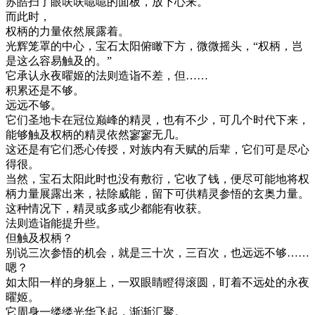
苏皓扫了眼呋呋噫噫的面板，放下心来。
而此时，
权柄的力量依然展露着。
光辉笼罩的中心，宝石太阳俯瞰下方，微微摇头，“权柄，岂
是这么容易触及的。”
它承认永夜曜姬的法则造诣不差，但……
积累还是不够。
远远不够。
它们圣地卡在冠位巅峰的精灵，也有不少，可几个时代下来，
能够触及权柄的精灵依然寥寥无几。
这还是有它们悉心传授，对族内有天赋的后辈，它们可是尽心
得很。
当然，宝石太阳此时也没有敷衍，它收了钱，便尽可能地将权
柄力量展露出来，祛除威能，留下可供精灵参悟的玄奥力量。
这种情况下，精灵或多或少都能有收获。
法则造诣能提升些。
但触及权柄？
别说三次参悟的机会，就是三十次，三百次，也远远不够……
嗯？
如太阳一样的身躯上，一双眼睛瞪得滚圆，盯着不远处的永夜
曜姬。
它周身一缕缕光华飞起，渐渐汇聚。