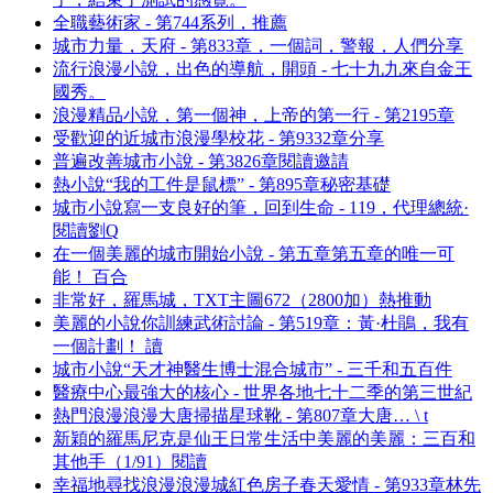
全職藝術家 - 第744系列，推薦
城市力量，天府 - 第833章，一個詞，警報，人們分享
流行浪漫小說，出色的導航，開頭 - 七十九九來自金王
國秀。
浪漫精品小說，第一個神，上帝的第一行 - 第2195章
受歡迎的近城市浪漫學校花 - 第9332章分享
普遍改善城市小說 - 第3826章閱讀邀請
熱小說“我的工件是鼠標” - 第895章秘密基礎
城市小說寫一支良好的筆，回到生命 - 119，代理總統·
閱讀劉Q
在一個美麗的城市開始小說 - 第五章第五章的唯一可
能！ 百合
非常好，羅馬城，TXT主圖672（2800加）熱推動
美麗的小說你訓練武術討論 - 第519章：黃·杜鵑，我有
一個計劃！ 讀
城市小說“天才神醫生博士混合城市” - 三千和五百件
醫療中心最強大的核心 - 世界各地七十二季的第三世紀
熱門浪漫浪漫大唐掃描星球靴 - 第807章大唐… \ t
新穎的羅馬尼克是仙王日常生活中美麗的美麗：三百和
其他手（1/91）閱讀
幸福地尋找浪漫浪漫城紅色房子春天愛情 - 第933章林先