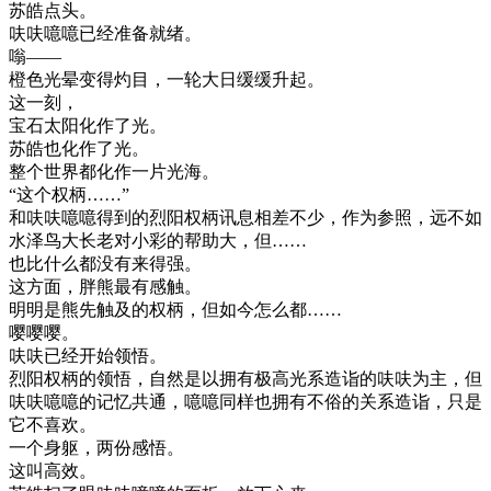
苏皓点头。
呋呋噫噫已经准备就绪。
嗡——
橙色光晕变得灼目，一轮大日缓缓升起。
这一刻，
宝石太阳化作了光。
苏皓也化作了光。
整个世界都化作一片光海。
“这个权柄……”
和呋呋噫噫得到的烈阳权柄讯息相差不少，作为参照，远不如
水泽鸟大长老对小彩的帮助大，但……
也比什么都没有来得强。
这方面，胖熊最有感触。
明明是熊先触及的权柄，但如今怎么都……
嘤嘤嘤。
呋呋已经开始领悟。
烈阳权柄的领悟，自然是以拥有极高光系造诣的呋呋为主，但
呋呋噫噫的记忆共通，噫噫同样也拥有不俗的关系造诣，只是
它不喜欢。
一个身躯，两份感悟。
这叫高效。