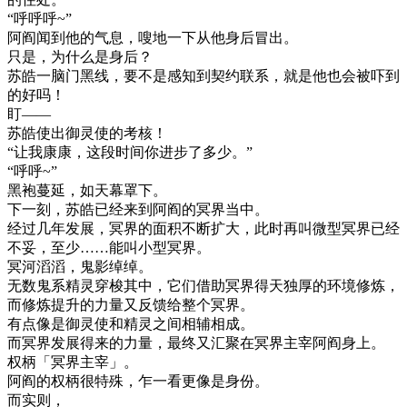
“呼呼呼~”
阿阎闻到他的气息，嗖地一下从他身后冒出。
只是，为什么是身后？
苏皓一脑门黑线，要不是感知到契约联系，就是他也会被吓到
的好吗！
盯——
苏皓使出御灵使的考核！
“让我康康，这段时间你进步了多少。”
“呼呼~”
黑袍蔓延，如天幕罩下。
下一刻，苏皓已经来到阿阎的冥界当中。
经过几年发展，冥界的面积不断扩大，此时再叫微型冥界已经
不妥，至少……能叫小型冥界。
冥河滔滔，鬼影绰绰。
无数鬼系精灵穿梭其中，它们借助冥界得天独厚的环境修炼，
而修炼提升的力量又反馈给整个冥界。
有点像是御灵使和精灵之间相辅相成。
而冥界发展得来的力量，最终又汇聚在冥界主宰阿阎身上。
权柄「冥界主宰」。
阿阎的权柄很特殊，乍一看更像是身份。
而实则，