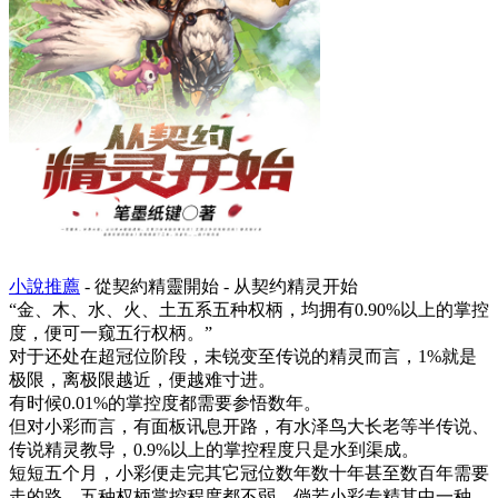
小說推薦
- 從契約精靈開始 - 从契约精灵开始
“金、木、水、火、土五系五种权柄，均拥有0.90%以上的掌控
度，便可一窥五行权柄。”
对于还处在超冠位阶段，未锐变至传说的精灵而言，1%就是
极限，离极限越近，便越难寸进。
有时候0.01%的掌控度都需要参悟数年。
但对小彩而言，有面板讯息开路，有水泽鸟大长老等半传说、
传说精灵教导，0.9%以上的掌控程度只是水到渠成。
短短五个月，小彩便走完其它冠位数年数十年甚至数百年需要
走的路，五种权柄掌控程度都不弱，倘若小彩专精其中一种，