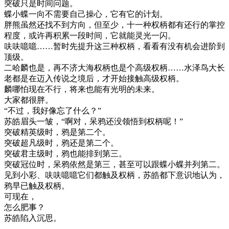
突破只是时间问题。
蝶小蝶一向不需要自己操心，它有它的计划。
胖熊虽然还找不到方向，但至少，十一种权柄都有还行的掌控
程度，或许再积累一段时间，它就能灵光一闪。
呋呋噫噫……暂时先提升这三种权柄，看看有没有机会进阶到
顶级。
二哈麟也是，再不济大海权柄也是个高级权柄……水泽鸟大长
老都是在迈入传说之境后，才开始接触高级权柄。
麟哪怕现在不行，将来也能有光明的未来。
大家都很胖。
“不过，我好像忘了什么？”
苏皓眉头一皱，“啊对，呆鸦还没领悟到权柄呢！”
突破精英级时，鸦是第二个。
突破超凡级时，鸦还是第二个。
突破君主级时，鸦也能排到第三。
突破冠位时，呆鸦依然是第三，甚至可以跟蝶小蝶并列第二。
见到小彩、呋呋噫噫它们都触及权柄，苏皓都下意识地认为，
鸦早已触及权柄。
可现在，
怎么肥事？
苏皓陷入沉思。
……