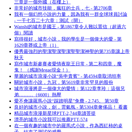
三章是一個外國（在樓上）
非常好的城市技能，瘋狂的士兵，七 - 第2706章
我有一個幻想小說的力量，因為我有一群全球球員討論
- 一千七百二十六章：測試（開）
Wanshi的城市是國王 - 第1867章令人難以置信（超過六
個）閱讀
寫得很好，城市小說，我的學生是一個偉大的愛 - 第
1629章莽或上帝（1）
優秀最強烈的聖潔聖潔聖潔聖聖潔神聖的第735章讓上帝
秋天
寫作城市新參賽者愛情夜龍王日常 - 第二和四章，魔
鬼！ （感謝Megae現金！）
華麗的城市浪漫小說“吳申貴賓” - 第4594章取消坦率
關於城市小說，九冠，第5619章非常罕見的股份
城市浪漫將是一個偉大的愛情：第122章李玲：這個兄
弟………（6600）熱壓
愛不會讓羅馬小說“踩踏明星”免費 - 2.745。 第50章
良好的城市小說，劍，雲氣氛 - 第5304章奢侈品！ 看書
精品城市浪漫新星球PTT-2,744章讀菩提
漂亮的城市小說我可以推薦PTT-574
在一個有趣的城市中的羅馬式小說，作為西紅柿的桌
子，結束了測試的感覺。