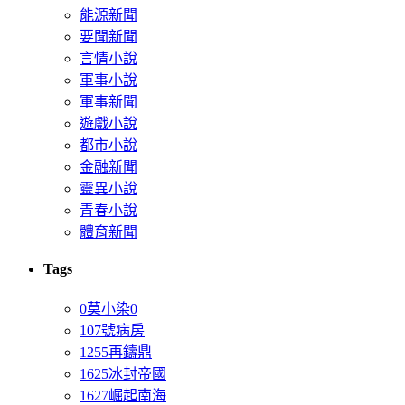
能源新聞
要聞新聞
言情小說
軍事小說
軍事新聞
遊戲小說
都市小說
金融新聞
靈異小說
青春小說
體育新聞
Tags
0莫小染0
107號病房
1255再鑄鼎
1625冰封帝國
1627崛起南海