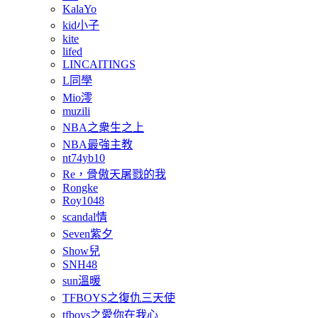
KalaYo
kid小子
kite
lifed
LINCAITINGS
L同學
Mio澪
muzili
NBA之衆生之上
NBA最強主教
nt74yb10
Re，骨傲天屠戮的我
Rongke
Roy1048
scandal情
Seven紫夕
Show兒
SNH48
sun溫暖
TFBOYS之復仇三天使
tfboys之愛你在我心