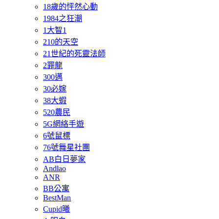
18歲的怦然心動
1984之狂潮
1大智1
210的天空
21世紀的死靈法師
2罪龍
300邁
30必嫁
38大蝦
520農民
5G網絡手遊
6號鼠標
76號舞星社團
AB白日夢家
Andlao
ANR
BB公寓
BestMan
Cupid曦