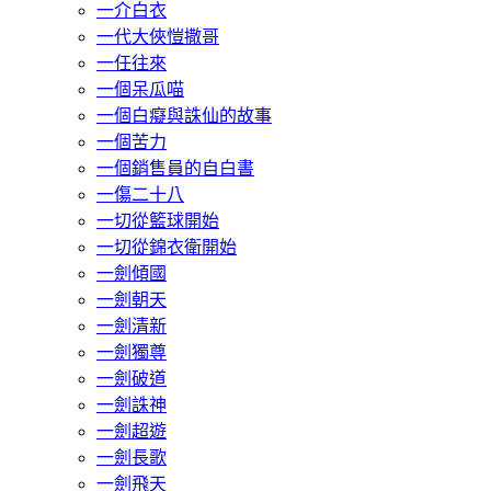
一介白衣
一代大俠愷撒哥
一任往來
一個呆瓜喵
一個白癡與誅仙的故事
一個苦力
一個銷售員的自白書
一傷二十八
一切從籃球開始
一切從錦衣衛開始
一劍傾國
一劍朝天
一劍清新
一劍獨尊
一劍破道
一劍誅神
一劍超遊
一劍長歌
一劍飛天