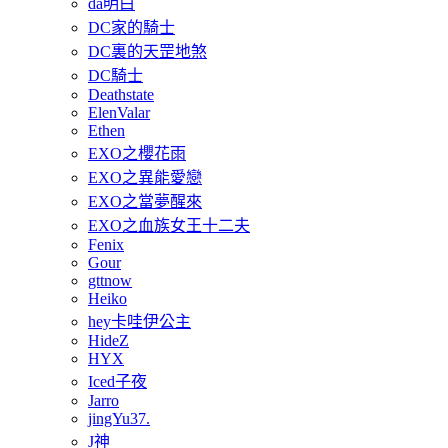
da明白
DC家的騎士
DC裏的天罡地煞
DC騎士
Deathstate
ElenValar
Ethen
EXO之櫻花雨
EXO之異能愛戀
EXO之當夢醒來
EXO之血族女王十二夫
Fenix
Gour
gttnow
Heiko
hey卡哇伊公主
HideZ
HYX
Iced子夜
Jarro
jingYu37.
J神