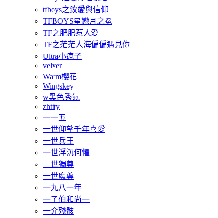
tfboys之致愛與信仰
TFBOYS星戀月之冕
TF之肥肥惹人愛
TF之茫茫人海偏偏遇見你
Ultra小瘋子
velver
Warm櫻花
Wingskey
w黑色秀氣
zhttty
一一五
一世仰望千年喜愛
一世兵王
一世浮沉何懼
一世獨尊
一世魔尊
一九八一年
一了伯和尚一
一介殘骸