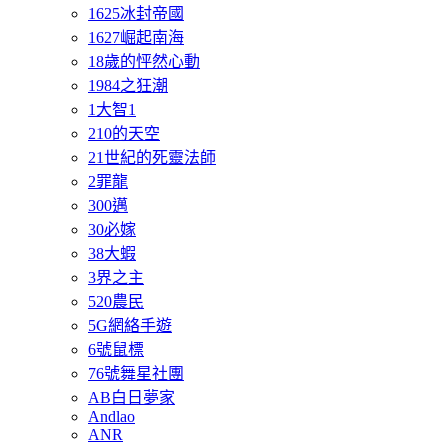
1625冰封帝國
1627崛起南海
18歲的怦然心動
1984之狂潮
1大智1
210的天空
21世紀的死靈法師
2罪龍
300邁
30必嫁
38大蝦
3界之主
520農民
5G網絡手遊
6號鼠標
76號舞星社團
AB白日夢家
Andlao
ANR