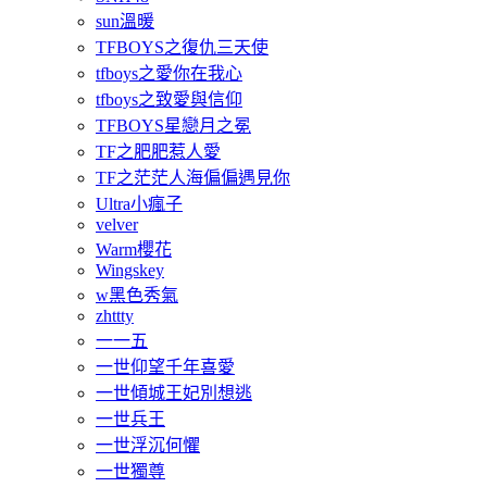
sun溫暖
TFBOYS之復仇三天使
tfboys之愛你在我心
tfboys之致愛與信仰
TFBOYS星戀月之冕
TF之肥肥惹人愛
TF之茫茫人海偏偏遇見你
Ultra小瘋子
velver
Warm櫻花
Wingskey
w黑色秀氣
zhttty
一一五
一世仰望千年喜愛
一世傾城王妃別想逃
一世兵王
一世浮沉何懼
一世獨尊