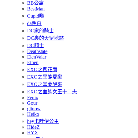
BB公寓
BestMan
Cupid曦
da明白
DC家的騎士
DC裏的天罡地煞
DC騎士
Deathstate
ElenValar
Ethen
EXO之櫻花雨
EXO之異能愛戀
EXO之當夢醒來
EXO之血族女王十二夫
Fenix
Gour
gttnow
Heiko
hey卡哇伊公主
HideZ
HYX