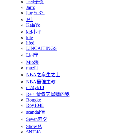
Iced子夜
Jarro
jingYu37.
J神
KalaYo
kid小子
kite
lifed
LINCAITINGS
L同學
Mio澪
muzili
NBA之衆生之上
NBA最強主教
nt74yb10
Re，骨傲天屠戮的我
Rongke
Roy1048
scandal情
Seven紫夕
Show兒
SNH48