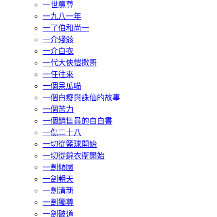
一世魔尊
一九八一年
一了伯和尚一
一介殘骸
一介白衣
一代大俠愷撒哥
一任往來
一個呆瓜喵
一個白癡與誅仙的故事
一個苦力
一個銷售員的自白書
一傷二十八
一切從籃球開始
一切從錦衣衛開始
一劍傾國
一劍朝天
一劍清新
一劍獨尊
一劍破道