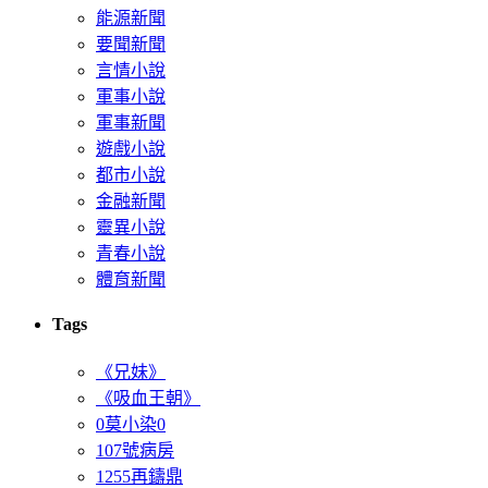
能源新聞
要聞新聞
言情小說
軍事小說
軍事新聞
遊戲小說
都市小說
金融新聞
靈異小說
青春小說
體育新聞
Tags
《兄妹》
《吸血王朝》
0莫小染0
107號病房
1255再鑄鼎