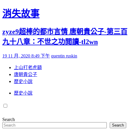
Skip to content
消失故事
zyze9超棒的都市言情 唐朝貴公子-第三百
九十八章：不世之功閲讀-tl2wn
Posted on
by
19 11 月, 2020 8:49 下午
quentin ruskin
上山打老虎額
唐朝貴公子
歷史小說
歷史小說
Search
Search