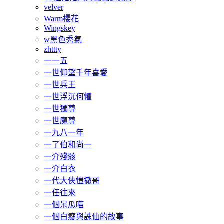
velver
Warm櫻花
Wingskey
w黑色秀氣
zhttty
一一五
一世仰望千年喜愛
一世兵王
一世浮沉何懼
一世獨尊
一世魔尊
一九八一年
一了伯和尚一
一介殘骸
一介白衣
一代大俠愷撒哥
一任往來
一個呆瓜喵
一個白癡與誅仙的故事