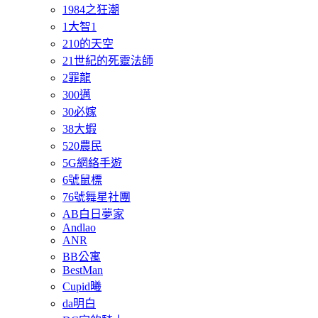
1984之狂潮
1大智1
210的天空
21世紀的死靈法師
2罪龍
300邁
30必嫁
38大蝦
520農民
5G網絡手遊
6號鼠標
76號舞星社團
AB白日夢家
Andlao
ANR
BB公寓
BestMan
Cupid曦
da明白