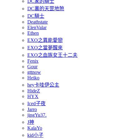
DC家的騎士
DC裏的天罡地煞
DC騎士
Deathstate
ElenValar
Ethen
EXO之異能愛戀
EXO之當夢醒來
EXO之血族女王十二夫
Fenix
Gour
gttnow
Heiko
hey卡哇伊公主
HideZ
HYX
Iced子夜
Jarro
jingYu37.
J神
KalaYo
kid小子