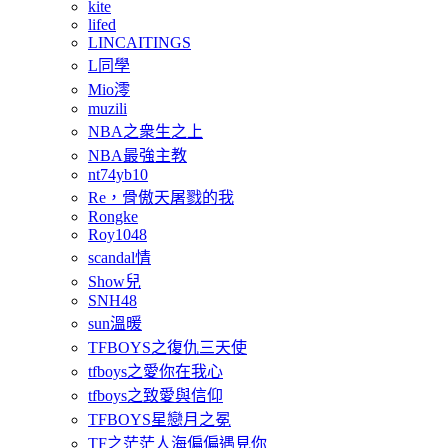
kite
lifed
LINCAITINGS
L同學
Mio澪
muzili
NBA之衆生之上
NBA最強主教
nt74yb10
Re，骨傲天屠戮的我
Rongke
Roy1048
scandal情
Show兒
SNH48
sun溫暖
TFBOYS之復仇三天使
tfboys之愛你在我心
tfboys之致愛與信仰
TFBOYS星戀月之冕
TF之茫茫人海偏偏遇見你