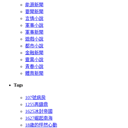
能源新聞
要聞新聞
言情小說
軍事小說
軍事新聞
遊戲小說
都市小說
金融新聞
靈異小說
青春小說
體育新聞
Tags
107號病房
1255再鑄鼎
1625冰封帝國
1627崛起南海
18歲的怦然心動