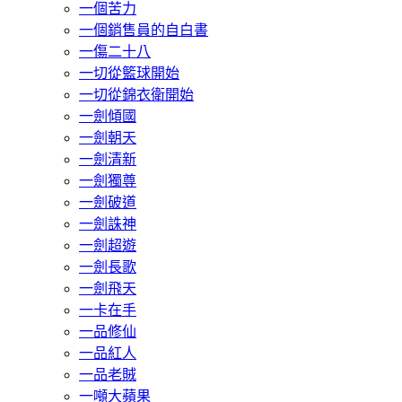
一個苦力
一個銷售員的自白書
一傷二十八
一切從籃球開始
一切從錦衣衛開始
一劍傾國
一劍朝天
一劍清新
一劍獨尊
一劍破道
一劍誅神
一劍超遊
一劍長歌
一劍飛天
一卡在手
一品修仙
一品紅人
一品老賊
一噸大蘋果