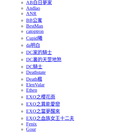
AB白日夢家
Andlao
ANR
BB公寓
BestMan
catoptron
Cupid曦
da明白
DC家的騎士
DC裏的天罡地煞
DC騎士
Deathstate
Death楓
ElenValar
Ethen
EXO之櫻花雨
EXO之異能愛戀
EXO之當夢醒來
EXO之血族女王十二夫
Fenix
Gour