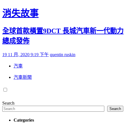
Skip to content
消失故事
全球首款橫置9DCT 長城汽車新一代動力
總成發佈
Posted on
by
19 11 月, 2020 9:19 下午
quentin ruskin
汽車
汽車新聞
Search
Search
Categories