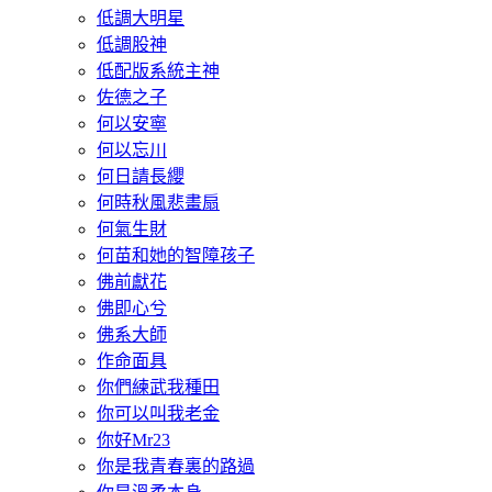
低調大明星
低調股神
低配版系統主神
佐德之子
何以安寧
何以忘川
何日請長纓
何時秋風悲畫扇
何氣生財
何苗和她的智障孩子
佛前獻花
佛即心兮
佛系大師
作命面具
你們練武我種田
你可以叫我老金
你好Mr23
你是我青春裏的路過