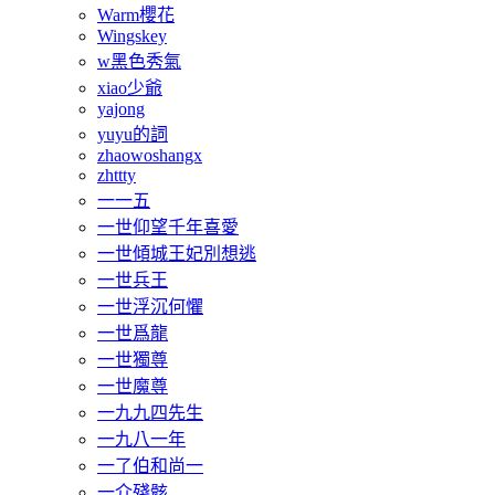
Warm櫻花
Wingskey
w黑色秀氣
xiao少爺
yajong
yuyu的詞
zhaowoshangx
zhttty
一一五
一世仰望千年喜愛
一世傾城王妃別想逃
一世兵王
一世浮沉何懼
一世爲龍
一世獨尊
一世魔尊
一九九四先生
一九八一年
一了伯和尚一
一介殘骸