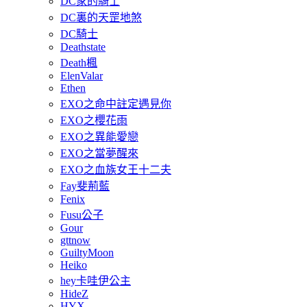
DC家的騎士
DC裏的天罡地煞
DC騎士
Deathstate
Death楓
ElenValar
Ethen
EXO之命中註定遇見你
EXO之櫻花雨
EXO之異能愛戀
EXO之當夢醒來
EXO之血族女王十二夫
Fay斐荊藍
Fenix
Fusu公子
Gour
gttnow
GuiltyMoon
Heiko
hey卡哇伊公主
HideZ
HYX