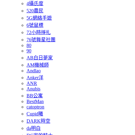
4攝氏度
520農民
5G網絡手遊
6號鼠標
72小時掙扎
76號舞星社團
80
90
AB白日夢家
AM機械師
Andlao
Anker洋
ANR
Anubis
BB公寓
BestMan
catoptron
Cupid曦
DARK時空
da明白