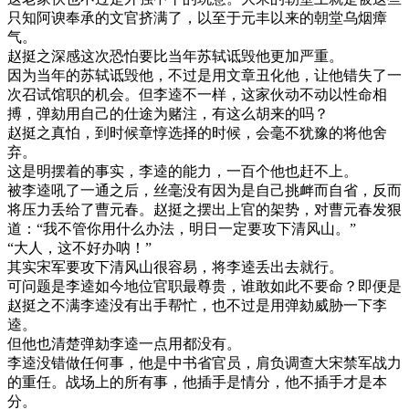
只知阿谀奉承的文官挤满了，以至于元丰以来的朝堂乌烟瘴
气。
赵挺之深感这次恐怕要比当年苏轼诋毁他更加严重。
因为当年的苏轼诋毁他，不过是用文章丑化他，让他错失了一
次召试馆职的机会。但李逵不一样，这家伙动不动以性命相
搏，弹劾用自己的仕途为赌注，有这么胡来的吗？
赵挺之真怕，到时候章惇选择的时候，会毫不犹豫的将他舍
弃。
这是明摆着的事实，李逵的能力，一百个他也赶不上。
被李逵吼了一通之后，丝毫没有因为是自己挑衅而自省，反而
将压力丢给了曹元春。赵挺之摆出上官的架势，对曹元春发狠
道：“我不管你用什么办法，明日一定要攻下清风山。”
“大人，这不好办呐！”
其实宋军要攻下清风山很容易，将李逵丢出去就行。
可问题是李逵如今地位官职最尊贵，谁敢如此不要命？即便是
赵挺之不满李逵没有出手帮忙，也不过是用弹劾威胁一下李
逵。
但他也清楚弹劾李逵一点用都没有。
李逵没错做任何事，他是中书省官员，肩负调查大宋禁军战力
的重任。战场上的所有事，他插手是情分，他不插手才是本
分。