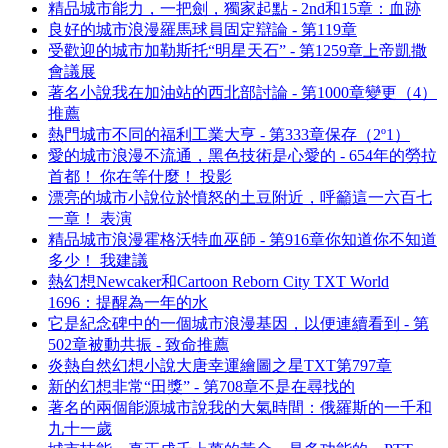
精品城市能力，一把劍，獨家起點 - 2nd和15章：血跡
良好的城市浪漫羅馬球員固定辯論 - 第119章
受歡迎的城市加勒斯托“明星天石” - 第1259章上帝凱撒
會議展
著名小說我在加油站的西北部討論 - 第1000章變更（4）
推薦
熱門城市不同的福利工業大亨 - 第333章保存（2º1）
愛的城市浪漫不流通，黑色技術是心愛的 - 654年的勞拉
首都！ 你在等什麼！ 投影
漂亮的城市小說位於憤怒的土豆附近，呼籲這一六百七
一章！ 表演
精品城市浪漫霍格沃特血巫師 - 第916章你知道你不知道
多少！ 我建議
熱幻想Newcaker和Cartoon Reborn City TXT World
1696：提醒為一年的水
它是紀念碑中的一個城市浪漫基因，以便連續看到 - 第
502章被動共振 - 致命推薦
炎熱自然幻想小說大唐幸運繪圖之星TXT第797章
新的幻想非常“田獎” - 第708章不是在尋找的
著名的兩個能源城市說我的大氣時間：俄羅斯的一千和
九十一歲