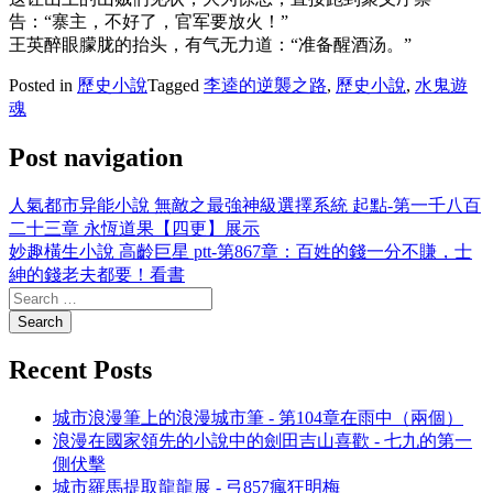
告：“寨主，不好了，官军要放火！”
王英醉眼朦胧的抬头，有气无力道：“准备醒酒汤。”
Posted in
歷史小說
Tagged
李逵的逆襲之路
,
歷史小說
,
水鬼遊
魂
Post navigation
人氣都市异能小說 無敵之最強神級選擇系統 起點-第一千八百
二十三章 永恆道果【四更】展示
妙趣橫生小說 高齡巨星 ptt-第867章：百姓的錢一分不賺，士
紳的錢老夫都要！看書
Recent Posts
城市浪漫筆上的浪漫城市筆 - 第104章在雨中（兩個）
浪漫在國家領先的小說中的劍田吉山喜歡 - 七九的第一
側伏擊
城市羅馬提取龍龍展 - 弓857瘋狂明梅