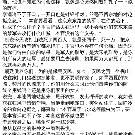
痛。他也不知道为何会这样，就像是心突然间被针扎了一下似
的阵痛。
李逵冷不丁开口，一开口也是针锋相对，丝毫不留余地的对赵
挺之怒斥：“本官要看看，这京东东路的禁军，在你的治下，
烂成了什么样子？本官把话丢在这里，我不会帮你们京东东路
的禁军去攻打什么山贼，本官没有这个义务。”
“别说今天攻打山贼死了两百人，就是死两千，死一万，把京
东东路的所有禁军都死绝了，本官也不会有任何心痛。因为这
是你们咎由自取的结果，是军人的耻辱，是大宋的耻辱，是你
们所有人的耻辱，必须要用血去洗刷。如果两万人都死了，那
么就再死两万人。”
“朝廷供养你们，为的是保境安民。如今，安民之责，坐视山
贼在家门口猖獗掳掠旅客。更不要说保境了，如果西夏的铁
骑，契丹的铁骑来了，你们用什么去阻止他们击溃你们的防
线？用钱吗？还是用你们家里的女人？”
说完，李逵腾地站起来，甩开衣袂，发出砰砰的响声，犹如战
旗在狂风中猎猎作响。当他走到帐篷口，突然站住了，回眸冷
冷的看向赵挺之，鄙夷道：“本官羞于与尔这等蠹虫为伍，要
是本官弹劾不了你，本官这官不做也罢！”
李逵转身之后，嘴角勾起一丝冷笑。
他从赵挺之的眼神之中看到畏惧。
这老家伙也不过是外强中干的玩意。大宋的朝堂上就是被这些