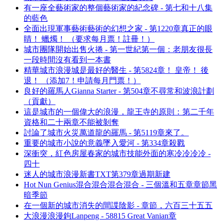
有一座全藝術家的整個藝術家的紀念碑 - 第七和十八集
的藍色
全面出現軍事藝術藝術的幻想之家 - 第1220章真正的眼
睛！ 蠟燭！ （要求每月票！註冊！）
城市團隊開始出售火捲 - 第一世紀第一個：老朋友很長
一段時間沒有看到一本書
精華城市浪漫城是最好的醫生 - 第5824章！ 皇帝！ 後
退！ （添加7！申請每月門票！）
良好的羅馬人Gianna Starter - 第504章不尋常和波浪計劃
（貢獻）
這是城市的一個偉大的浪漫，龍王寺的原則：第二千年
資格和二十兩章不能被剝奪
討論了城市火災萬道龍的羅馬 - 第5119章來了。
重要的城市小說的意義墜入愛河 - 第334章殺戮
深衝突，紅色房屋春家的城市技能外面的寒冷冷冷冷 -
四十
迷人的城市浪漫新書TXT第379章過期新建
Hot Nun Genius混合混合混合混合 - 三個溫和五章章節黑
暗季節
在一個新的城市消失的間諜陰影 - 章節，六百三十五五
大浪漫浪漫鉤Lanpeng - 58815 Great Vanian章