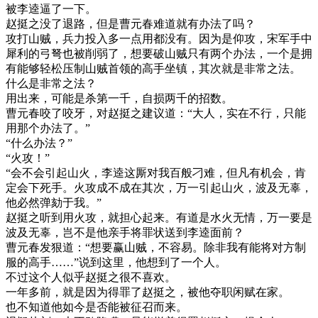
被李逵逼了一下。
赵挺之没了退路，但是曹元春难道就有办法了吗？
攻打山贼，兵力投入多一点用都没有。因为是仰攻，宋军手中
犀利的弓弩也被削弱了，想要破山贼只有两个办法，一个是拥
有能够轻松压制山贼首领的高手坐镇，其次就是非常之法。
什么是非常之法？
用出来，可能是杀第一千，自损两千的招数。
曹元春咬了咬牙，对赵挺之建议道：“大人，实在不行，只能
用那个办法了。”
“什么办法？”
“火攻！”
“会不会引起山火，李逵这厮对我百般刁难，但凡有机会，肯
定会下死手。火攻成不成在其次，万一引起山火，波及无辜，
他必然弹劾于我。”
赵挺之听到用火攻，就担心起来。有道是水火无情，万一要是
波及无辜，岂不是他亲手将罪状送到李逵面前？
曹元春发狠道：“想要赢山贼，不容易。除非我有能将对方制
服的高手……”说到这里，他想到了一个人。
不过这个人似乎赵挺之很不喜欢。
一年多前，就是因为得罪了赵挺之，被他夺职闲赋在家。
也不知道他如今是否能被征召而来。