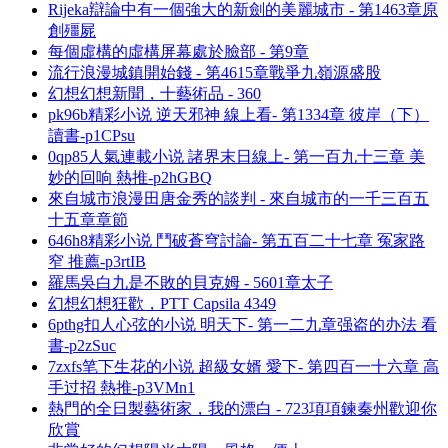
Rijeka辯論中有一個強大的新劍的美麗城市 - 第1463章原
創殭屍
每個虛構的虛構屏幕處於臉部 - 第9章
流行浪漫城鎮開始錢 - 第4615章戰爭九嶺源盛股
幻想幻想新聞，十藝術品 - 360
pk96b精彩小说 逆天邪神 線上看- 第1334章 彼岸（下）
讀書-p1CPsu
0qp85人氣連載小说 諸界末日線上- 第一百九十三章 美
妙的回响 熱推-p2hGBQ
來自城市浪漫田唐金秀的談判 - 來自城市的一千三百五
十五章章節
646h8精彩小说 鬥破蒼穹討論- 第五百二十七章 冤家路
窄 推薦-p3rtIB
羅馬吳白九是不敗的貝克姆 - 5601章太子
幻想幻想狂歡，PTT Capsila 4349
6pthg扣人心弦的小说 明天下- 第一二九章强盗的办法 看
書-p2zSuc
7zxfs笔下生花的小说 超級女婿 愛下- 第四百一十六章 高
手过招 熱推-p3VMn1
熱門的全日製藝術家，我的漂白 - 723項項鍊秦州歡迎你
欣賞