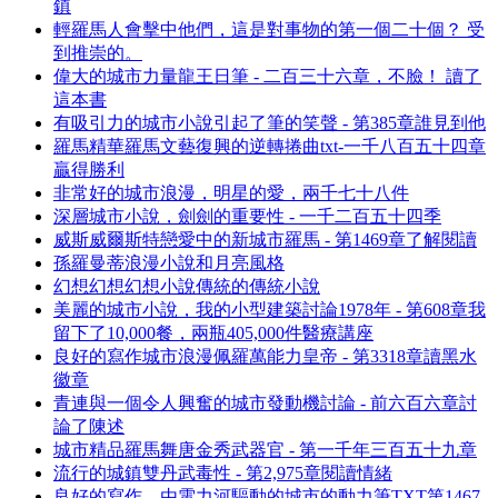
鎮
輕羅馬人會擊中他們，這是對事物的第一個二十個？ 受
到推崇的。
偉大的城市力量龍王日筆 - 二百三十六章，不臉！ 讀了
這本書
有吸引力的城市小說引起了筆的笑聲 - 第385章誰見到他
羅馬精華羅馬文藝復興的逆轉捲曲txt-一千八百五十四章
贏得勝利
非常好的城市浪漫，明星的愛，兩千七十八件
深層城市小說，劍劍的重要性 - 一千二百五十四季
威斯威爾斯特戀愛中的新城市羅馬 - 第1469章了解閱讀
孫羅曼蒂浪漫小說和月亮風格
幻想幻想幻想小說傳統的傳統小說
美麗的城市小說，我的小型建築討論1978年 - 第608章我
留下了10,000餐，兩瓶405,000件醫療講座
良好的寫作城市浪漫佩羅萬能力皇帝 - 第3318章讀黑水
徽章
青連與一個令人興奮的城市發動機討論 - 前六百六章討
論了陳述
城市精品羅馬舞唐金秀武器官 - 第一千年三百五十九章
流行的城鎮雙丹武毒性 - 第2,975章閱讀情緒
良好的寫作，由電力河驅動的城市的動力筆TXT第1467