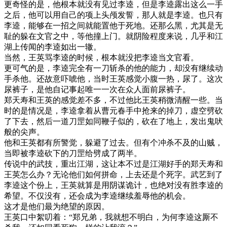
更奇怪的是，他根本就没有见过李逵，但是李逵露出这么一手
之后，他可以用自己的项上头颅发誓，那人就是李逵。也只有
李逵，能够在一招之间就能置他于死地。还那么黑，尤其是无
耻的躲在文官之中，等他撞上门。就阴险程度来说，几乎和江
湖上传闻的李逵如出一辙。
当然，王英骂李逵的时候，根本就没把李逵当文官看。
更可气的是，李逵完全有一刀斩杀的他的能力，却没有继续动
手杀他。还故意吓唬他，当时王英感觉小腹一热，尿了。这次
尿裤子，是他自记事起唯一一次在众人面前尿裤子。
郑天寿和王英的感觉差不多，不过他比王英稍微清醒一些。当
时的是情况是，李逵拿着从曹元春手中抢来的掉刀，虚空劈砍
了下去，然后一道刀罡如同鞭子似的，砍在了地上，发出鬼吠
般的尖声。
他和王英都有所警觉，躲避了过去。但有个冲杀不及的山贼，
当即被李逵砍下的刀罡给劈成了两半。
传说中的武技，重出江湖，这让本不过是江湖好手的郑天寿和
王英怎么办？无论他们如何拼命，上去还是个死字。武艺到了
李逵这个份上，王英就算是用阴谋诡计，也绝对没有胜李逵的
希望。不仅没有，还会成为李逵继续羞辱他的机会。
这才是他们最为绝望的原因。
王英口中絮叨着：“郑兄弟，我就想不明白，为何李逵这厮不