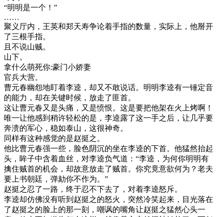
“明明是一个！”
……
聚义厅内，王英和郑天寿争论着手指的数量，实际上，他掰开
了三根手指。
且不说山贼。
山下。
拿什么萌死你:豪门小娇妻
官兵大营。
曹元春幽怨地盯着李逵，却又不敢说话。明明李逵有一锤定音
的能力，却在关键时候，放走了匪首。
这让曹元春又是头痛，又是愤恨。这是要把他架在火上烤啊！
唯一让他感到稍许轻松的是，李逵露了这一手之后，让几乎要
奔溃的军心，稳如泰山，这很神奇。
同样有这种感觉的是赵挺之。
他比曹元春强一些，脸色阴沉的坐在李逵的下首。他猛然抬起
头，眸子中含着血丝，对李逵负气道：“李逵，为何你明明有
擒住贼首的机会，却故意放走了贼首。你究竟意欲何为？老夫
要上书朝廷，弹劾你不作为。”
赵挺之忍了一路，终于忍不下去了，对着李逵怒斥。
李逵却仿佛没有听到赵挺之的怒火，突然冷笑起来，目光落在
了赵挺之的脸上的那一刻，嘲讽的嘴角让赵挺之猛然心头一