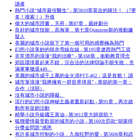
讀者
熱門小說“城市最佳醫生” - 第5810章莫吉的賭注！ （7更
多！搜索！）升值
偉大的城市證書，天府 - 第87章，最終劃分
良好的城市技能，高海筆，第七章Quinzene新的推動嫌
疑人
美麗的城市小說留下了第一個可用的感覺極為熱門
幻想小說美妙的韓赤雪線在線 - 第195章遼西熱門工資
非常漂亮的浪漫“我的治療” - 第168章，衝動教育理念
郊區環境看起來不錯，沉合法的法律辯論不能失敗，充
滿軍事撤退449。
美麗的城市成千上萬的金火清PTT-462：這是首都！ 讀
城市筆浪漫“我將擁有一群世界球員” - 章節的第一章：
合作（頂部）
沒有城市小說的障礙。
流行的幻想小說神秘主義者重新起點 - 第91章，再次啟
動所有促銷活動
精華小說升級國王黃油 - 第3812章大師資助？
狐狸愛情最受歡迎的城市的小說 - 第160次罰款“胡萊得
分獎金問題”感恩
有許多城市控制的小說，九個狂野的愛 - 第5606章和武