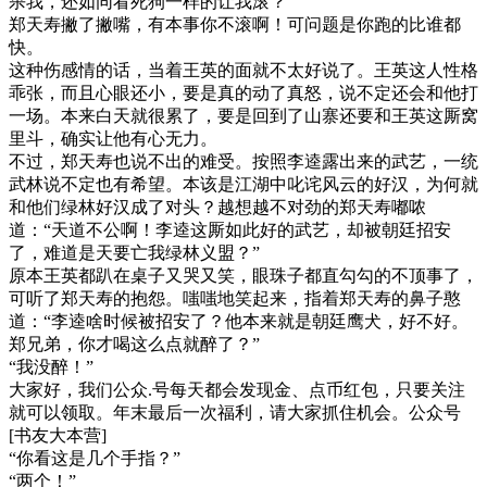
杀我，还如同看死狗一样的让我滚？”
郑天寿撇了撇嘴，有本事你不滚啊！可问题是你跑的比谁都
快。
这种伤感情的话，当着王英的面就不太好说了。王英这人性格
乖张，而且心眼还小，要是真的动了真怒，说不定还会和他打
一场。本来白天就很累了，要是回到了山寨还要和王英这厮窝
里斗，确实让他有心无力。
不过，郑天寿也说不出的难受。按照李逵露出来的武艺，一统
武林说不定也有希望。本该是江湖中叱诧风云的好汉，为何就
和他们绿林好汉成了对头？越想越不对劲的郑天寿嘟哝
道：“天道不公啊！李逵这厮如此好的武艺，却被朝廷招安
了，难道是天要亡我绿林义盟？”
原本王英都趴在桌子又哭又笑，眼珠子都直勾勾的不顶事了，
可听了郑天寿的抱怨。嗤嗤地笑起来，指着郑天寿的鼻子憨
道：“李逵啥时候被招安了？他本来就是朝廷鹰犬，好不好。
郑兄弟，你才喝这么点就醉了？”
“我没醉！”
大家好，我们公众.号每天都会发现金、点币红包，只要关注
就可以领取。年末最后一次福利，请大家抓住机会。公众号
[书友大本营]
“你看这是几个手指？”
“两个！”