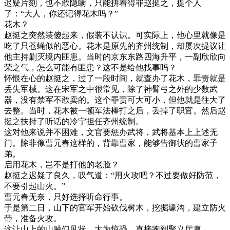
迟疑片刻，也不敢隐瞒，只能拼着得罪赵挺之，提个人
了：“大人，你还记得花木吗？”
花木？
赵挺之突然装傻起来，假装不认识。可实际上，他心里就像是
吃了只苍蝇似的恶心。花木是原先的齐州统制，却屡次提议让
他主持剿灭境内匪患。当时的京东东路四海升平，一副欣欣向
荣之气，怎么可能有匪患？这不是给他找事吗？
怀恨在心的赵挺之，过了一段时间，就查办了花木，罪责就是
丢失军械。这在宋军之中很常见，除了神臂弓之外的少数武
器，没有禁军不敢卖的。这个罪责可大可小，但他就是往大了
去整。当时，花木被一顿军法棒打之后，丢掉了职官。然后赵
挺之扶持了听话的冷宁担任齐州统制。
这对他来说并不困难，文官要惩办武将，武将基本上上述无
门。除非像曹元春这样的，背靠曹家，能够告御状的曹家子
弟。
启用花木，岂不是打他的老脸？
赵挺之迟疑了良久，叹气道：“用火攻吧？不过要做好防范，
不要引起山火。”
曹元春无奈，只好选择听命行事。
于是第二日，山下的官军开始砍伐树木，挖掘壕沟，建立防火
带，准备火攻。
这让山上的山贼们见状，大为惊恐，直接跑到聚义厅禀