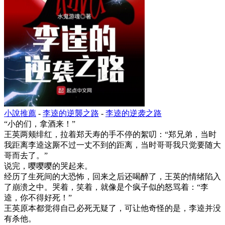
小說推薦
-
李逵的逆襲之路
-
李逵的逆袭之路
“小的们，拿酒来！”
王英两颊绯红，拉着郑天寿的手不停的絮叨：“郑兄弟，当时
我距离李逵这厮不过一丈不到的距离，当时哥哥我只觉要随大
哥而去了。”
说完，嘤嘤嘤的哭起来。
经历了生死间的大恐怖，回来之后还喝醉了，王英的情绪陷入
了崩溃之中。哭着，笑着，就像是个疯子似的怒骂着：“李
逵，你不得好死！”
王英原本都觉得自己必死无疑了，可让他奇怪的是，李逵并没
有杀他。