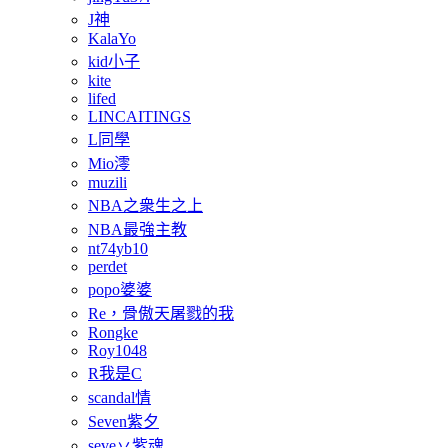
J神
KalaYo
kid小子
kite
lifed
LINCAITINGS
L同學
Mio澪
muzili
NBA之衆生之上
NBA最強主教
nt74yb10
perdet
popo婆婆
Re，骨傲天屠戮的我
Rongke
Roy1048
R我是C
scandal情
Seven紫夕
seve丷紫魂