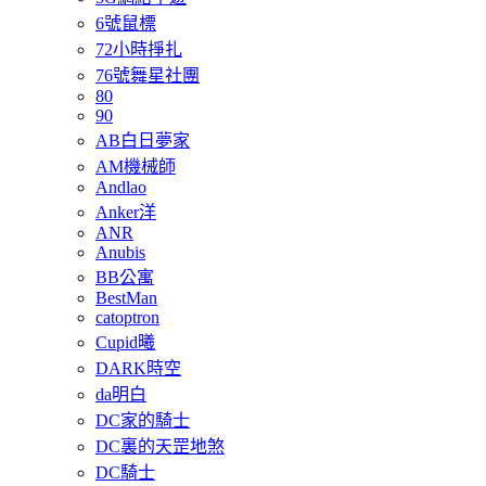
6號鼠標
72小時掙扎
76號舞星社團
80
90
AB白日夢家
AM機械師
Andlao
Anker洋
ANR
Anubis
BB公寓
BestMan
catoptron
Cupid曦
DARK時空
da明白
DC家的騎士
DC裏的天罡地煞
DC騎士