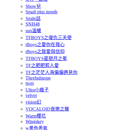
Show兒
Small plus month
Smile話
SNH48
sun溫暖
TFBOYS之復仇三天使
tfboys之愛你在我心
tfboys之致愛與信仰
TFBOYS星戀月之冕
TF之肥肥惹人愛
TF之茫茫人海偏偏遇見你
Theehuhnope
twm
Ultra小瘋子
velver
vision幻
VOCALOID音樂之聲
Warm櫻花
Wingskey
w黑色秀氣