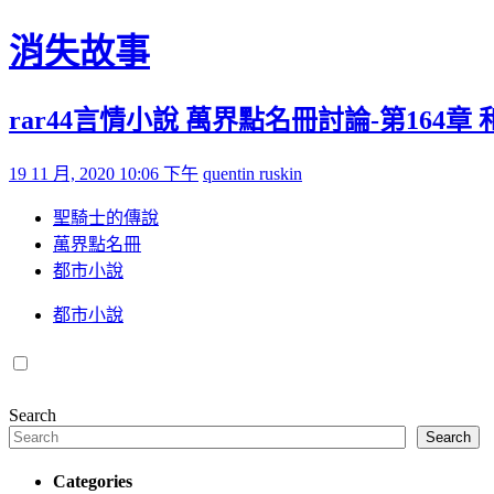
Skip to content
消失故事
rar44言情小說 萬界點名冊討論-第164章
Posted on
by
19 11 月, 2020 10:06 下午
quentin ruskin
聖騎士的傳說
萬界點名冊
都市小說
都市小說
Search
Search
Categories