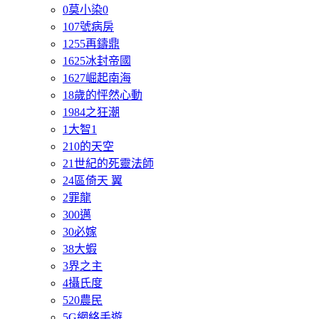
0莫小染0
107號病房
1255再鑄鼎
1625冰封帝國
1627崛起南海
18歲的怦然心動
1984之狂潮
1大智1
210的天空
21世紀的死靈法師
24區倚天 翼
2罪龍
300邁
30必嫁
38大蝦
3界之主
4攝氏度
520農民
5G網絡手遊