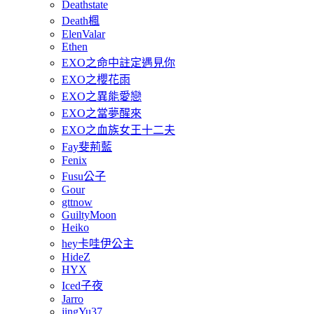
Deathstate
Death楓
ElenValar
Ethen
EXO之命中註定遇見你
EXO之櫻花雨
EXO之異能愛戀
EXO之當夢醒來
EXO之血族女王十二夫
Fay斐荊藍
Fenix
Fusu公子
Gour
gttnow
GuiltyMoon
Heiko
hey卡哇伊公主
HideZ
HYX
Iced子夜
Jarro
jingYu37.