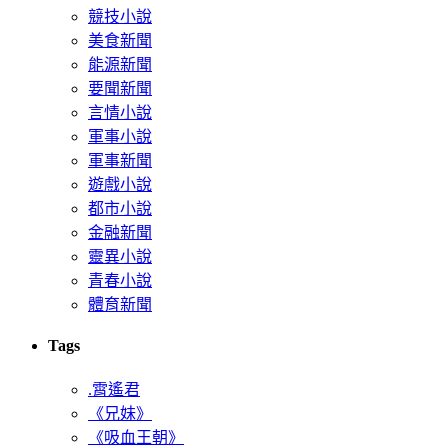
競技小說
美食新聞
能源新聞
要聞新聞
言情小說
軍事小說
軍事新聞
遊戲小說
都市小說
金融新聞
靈異小說
青春小說
體育新聞
Tags
.霄遙君
《兄妹》
《吸血王朝》