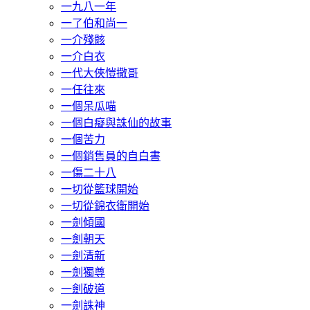
一九八一年
一了伯和尚一
一介殘骸
一介白衣
一代大俠愷撒哥
一任往來
一個呆瓜喵
一個白癡與誅仙的故事
一個苦力
一個銷售員的自白書
一傷二十八
一切從籃球開始
一切從錦衣衛開始
一劍傾國
一劍朝天
一劍清新
一劍獨尊
一劍破道
一劍誅神