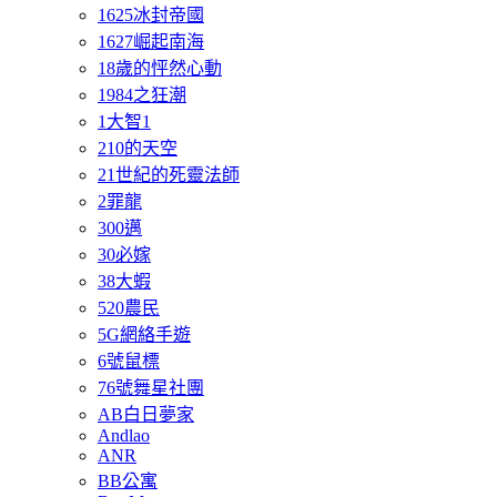
1625冰封帝國
1627崛起南海
18歲的怦然心動
1984之狂潮
1大智1
210的天空
21世紀的死靈法師
2罪龍
300邁
30必嫁
38大蝦
520農民
5G網絡手遊
6號鼠標
76號舞星社團
AB白日夢家
Andlao
ANR
BB公寓