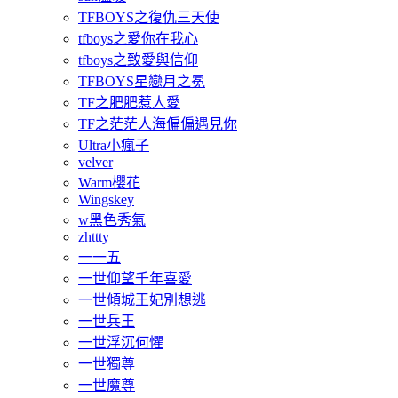
TFBOYS之復仇三天使
tfboys之愛你在我心
tfboys之致愛與信仰
TFBOYS星戀月之冕
TF之肥肥惹人愛
TF之茫茫人海偏偏遇見你
Ultra小瘋子
velver
Warm櫻花
Wingskey
w黑色秀氣
zhttty
一一五
一世仰望千年喜愛
一世傾城王妃別想逃
一世兵王
一世浮沉何懼
一世獨尊
一世魔尊