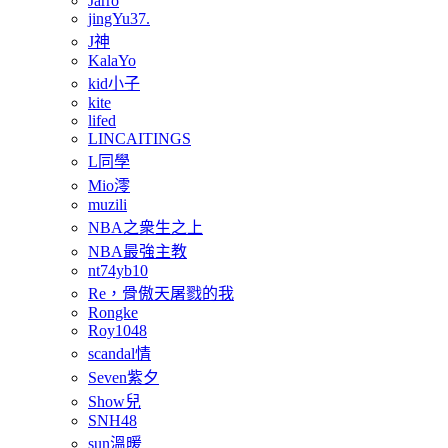
Jarro
jingYu37.
J神
KalaYo
kid小子
kite
lifed
LINCAITINGS
L同學
Mio澪
muzili
NBA之衆生之上
NBA最強主教
nt74yb10
Re，骨傲天屠戮的我
Rongke
Roy1048
scandal情
Seven紫夕
Show兒
SNH48
sun溫暖