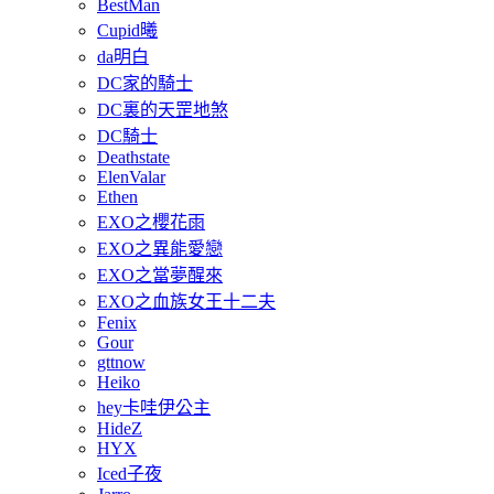
BestMan
Cupid曦
da明白
DC家的騎士
DC裏的天罡地煞
DC騎士
Deathstate
ElenValar
Ethen
EXO之櫻花雨
EXO之異能愛戀
EXO之當夢醒來
EXO之血族女王十二夫
Fenix
Gour
gttnow
Heiko
hey卡哇伊公主
HideZ
HYX
Iced子夜