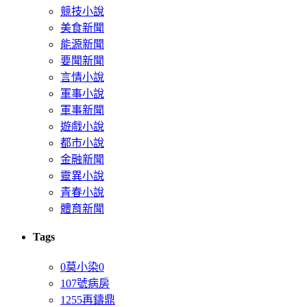
競技小說
美食新聞
能源新聞
要聞新聞
言情小說
軍事小說
軍事新聞
遊戲小說
都市小說
金融新聞
靈異小說
青春小說
體育新聞
Tags
0莫小染0
107號病房
1255再鑄鼎