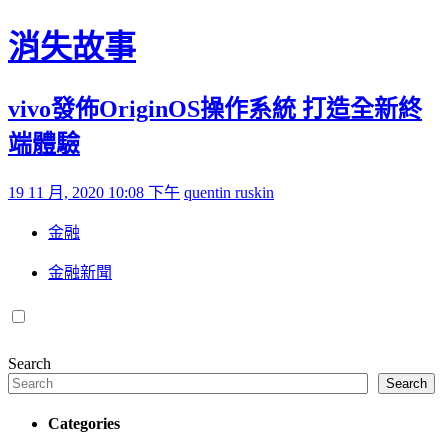
Skip to content
消失故事
vivo發佈OriginOS操作系統 打造全新終
端體驗
Posted on
by
19 11 月, 2020 10:08 下午
quentin ruskin
金融
金融新聞
Search
Search
Categories