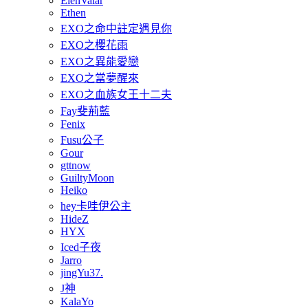
ElenValar
Ethen
EXO之命中註定遇見你
EXO之櫻花雨
EXO之異能愛戀
EXO之當夢醒來
EXO之血族女王十二夫
Fay斐荊藍
Fenix
Fusu公子
Gour
gttnow
GuiltyMoon
Heiko
hey卡哇伊公主
HideZ
HYX
Iced子夜
Jarro
jingYu37.
J神
KalaYo