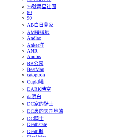
76號舞星社團
80
90
AB白日夢家
AM機械師
Andlao
Anker洋
ANR
Anubis
BB公寓
BestMan
catoptron
Cupid曦
DARK時空
da明白
DC家的騎士
DC裏的天罡地煞
DC騎士
Deathstate
Death楓