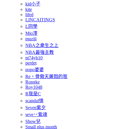
kid小子
kite
lifed
LINCAITINGS
L同學
Mio澪
muzili
NBA之衆生之上
NBA最強主教
nt74yb10
perdet
popo婆婆
Re，骨傲天屠戮的我
Rongke
Roy1048
R我是C
scandal情
Seven紫夕
seve丷紫魂
Show兒
Small plus month