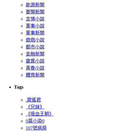
能源新聞
要聞新聞
言情小說
軍事小說
軍事新聞
遊戲小說
都市小說
金融新聞
靈異小說
青春小說
體育新聞
Tags
.霄遙君
《兄妹》
《吸血王朝》
0莫小染0
107號病房