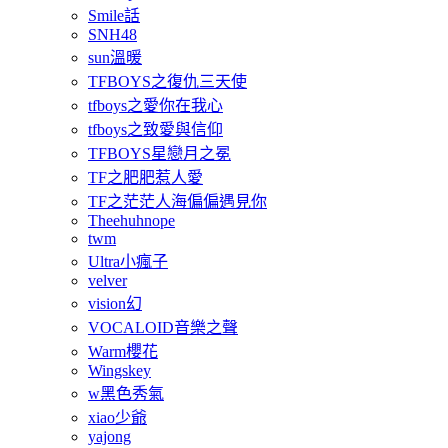
Smile話
SNH48
sun溫暖
TFBOYS之復仇三天使
tfboys之愛你在我心
tfboys之致愛與信仰
TFBOYS星戀月之冕
TF之肥肥惹人愛
TF之茫茫人海偏偏遇見你
Theehuhnope
twm
Ultra小瘋子
velver
vision幻
VOCALOID音樂之聲
Warm櫻花
Wingskey
w黑色秀氣
xiao少爺
yajong