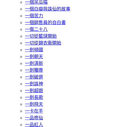
一個呆瓜喵
一個白癡與誅仙的故事
一個苦力
一個銷售員的自白書
一傷二十八
一切從籃球開始
一切從錦衣衛開始
一劍傾國
一劍朝天
一劍清新
一劍獨尊
一劍破道
一劍誅神
一劍超遊
一劍長歌
一劍飛天
一卡在手
一品修仙
一品紅人