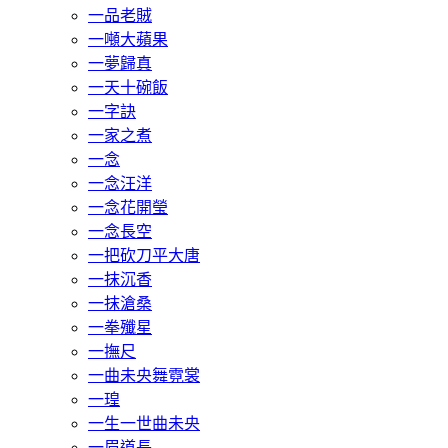
一品老賊
一噸大蘋果
一夢歸真
一天十碗飯
一字訣
一家之煮
一念
一念汪洋
一念花開瑩
一念長空
一把砍刀平大唐
一抹沉香
一抹滄桑
一拳殲星
一撫尺
一曲未央舞霓裳
一瑝
一生一世曲未央
一眉道長