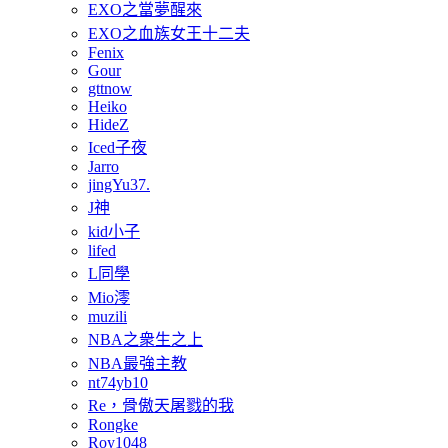
EXO之當夢醒來
EXO之血族女王十二夫
Fenix
Gour
gttnow
Heiko
HideZ
Iced子夜
Jarro
jingYu37.
J神
kid小子
lifed
L同學
Mio澪
muzili
NBA之衆生之上
NBA最強主教
nt74yb10
Re，骨傲天屠戮的我
Rongke
Roy1048