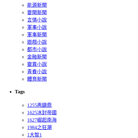
能源新聞
要聞新聞
言情小說
軍事小說
軍事新聞
遊戲小說
都市小說
金融新聞
靈異小說
青春小說
體育新聞
Tags
1255再鑄鼎
1625冰封帝國
1627崛起南海
1984之狂潮
1大智1