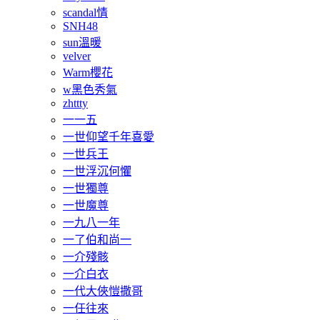
scandal情
SNH48
sun溫暖
velver
Warm櫻花
w黑色秀氣
zhttty
一一五
一世仰望千年喜愛
一世兵王
一世浮沉何懼
一世獨尊
一世魔尊
一九八一年
一了伯和尚一
一介殘骸
一介白衣
一代大俠愷撒哥
一任往來