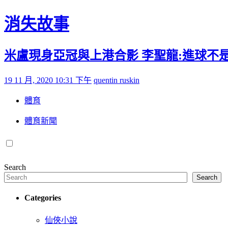
Skip to content
消失故事
米盧現身亞冠與上港合影 李聖龍:進球不
Posted on
by
19 11 月, 2020 10:31 下午
quentin ruskin
體育
體育新聞
Search
Search
Categories
仙俠小說