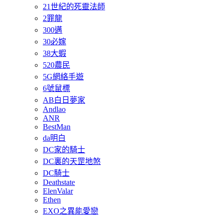
21世紀的死靈法師
2罪龍
300邁
30必嫁
38大蝦
520農民
5G網絡手遊
6號鼠標
AB白日夢家
Andlao
ANR
BestMan
da明白
DC家的騎士
DC裏的天罡地煞
DC騎士
Deathstate
ElenValar
Ethen
EXO之異能愛戀