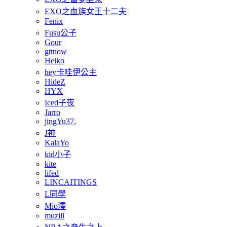
EXO之血族女王十二夫
Fenix
Fusu公子
Gour
gttnow
Heiko
hey卡哇伊公主
HideZ
HYX
Iced子夜
Jarro
jingYu37.
J神
KalaYo
kid小子
kite
lifed
LINCAITINGS
L同學
Mio澪
muzili