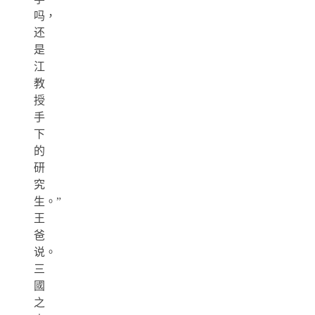
吗，
还
是
江
教
授
手
下
的
研
究
生。”
王
爸
说。
三
國
之