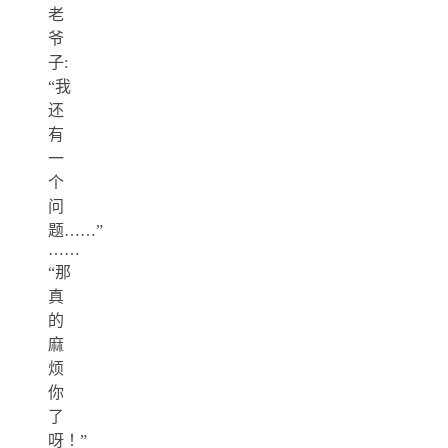
老
爷
子:
“我
还
有
一
个
问
题……”
……
“那
真
的
麻
烦
你
了
呀！”