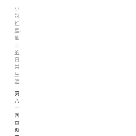
小
說
推
薦
-
仙
王
的
日
常
生
活
第
八
十
四
章
似