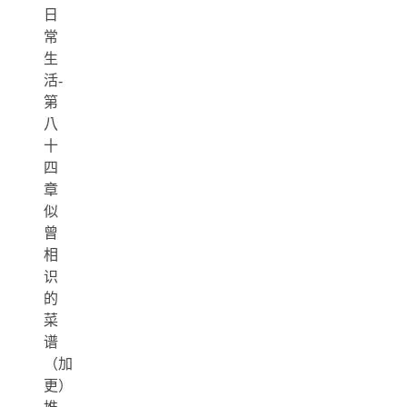
日
常
生
活-
第
八
十
四
章
似
曾
相
识
的
菜
谱
（加
更）