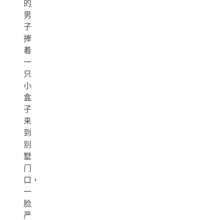
的
男
子
捧
着
一
只
小
盒
子
来
到
别
墅
门
口，
一
脸
严