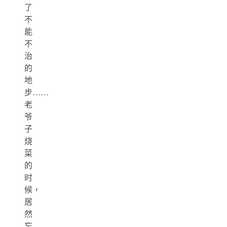
了
不
能
不
治
的
地
步……
老
爷
子
烧
菜
的
时
候，
居
然
忘