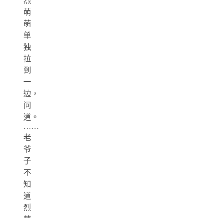
烈
萌
萌
单
独
拉
到
一
边，
问
道。
……
老
爷
子
不
知
道
烈