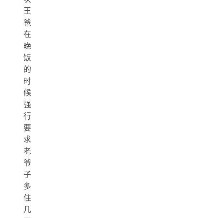
王
爸
在
晚
饭
的
时
候
强
行
要
求
老
爷
子
多
住
几