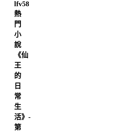
lfv58
熱
門
小
說
《仙
王
的
日
常
生
活》-
第