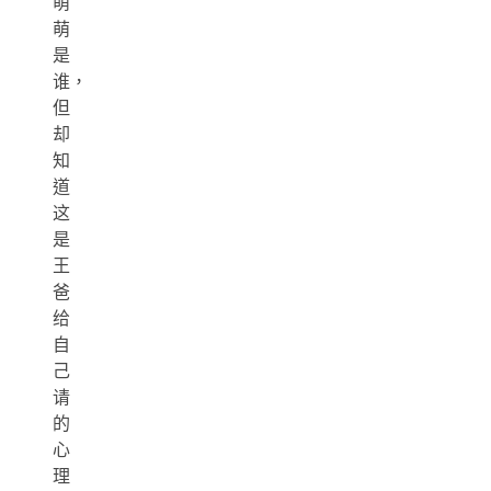
萌
萌
是
谁，
但
却
知
道
这
是
王
爸
给
自
己
请
的
心
理