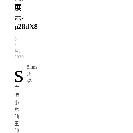
展
示-
p28dX8
8
8
月,
2020
s
5mps
火
熱
言
情
小
說
仙
王
的