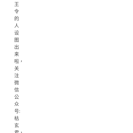
王
令
的
人
设
图
出
来
啦，
关
注
微
信
公
众
号:
枯
玄
君，