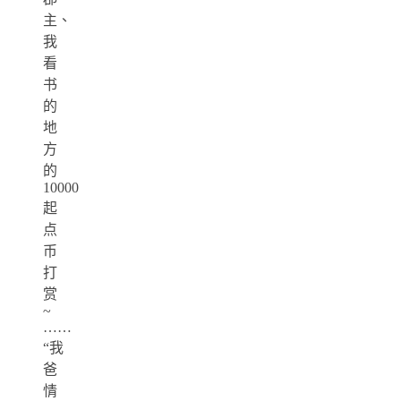
主、
我
看
书
的
地
方
的
10000
起
点
币
打
赏
~
……
“我
爸
情