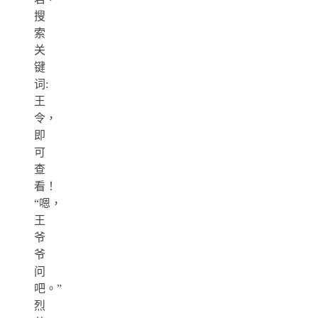
搜
索
关
键
词:
王
令，
即
可
查
看！
“嗯，
王
爷
爷
问
吧。”
烈