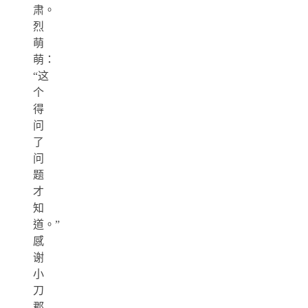
肃。
烈
萌
萌：
“这
个
得
问
了
问
题
才
知
道。”
感
谢
小
刀
郡