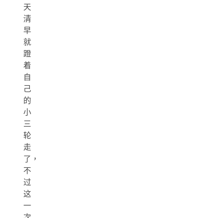
天
清
早
就
蹬
着
自
己
的
小
三
轮
走
了，
不
过
这
一
次