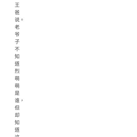
王
爸
说。
老
爷
子
不
知
道
烈
萌
萌
是
谁，
但
却
知
道