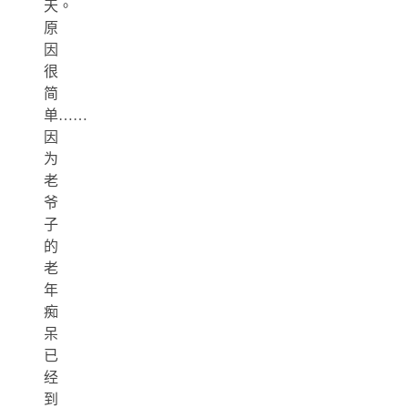
天。
原
因
很
简
单……
因
为
老
爷
子
的
老
年
痴
呆
已
经
到