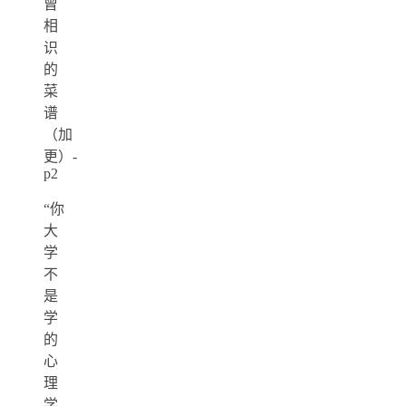
曾
相
识
的
菜
谱
（加
更）-
p2
“你
大
学
不
是
学
的
心
理
学