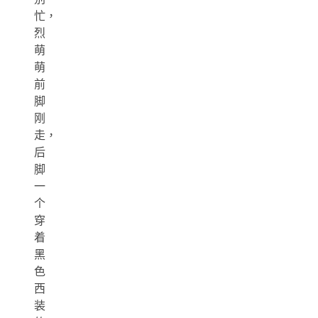
忙，
烈
萌
萌
前
脚
刚
走，
后
脚
一
个
穿
着
黑
色
西
装