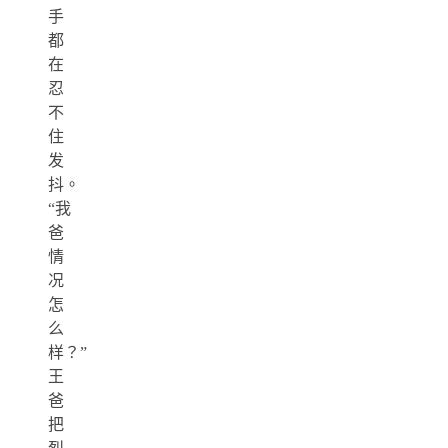
手
都
在
忍
不
住
发
抖。
“我
爸
情
况
怎
么
样？”
王
爸
把