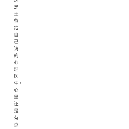
这
是
王
爸
给
自
己
请
的
心
理
医
生，
心
里
还
是
有
点