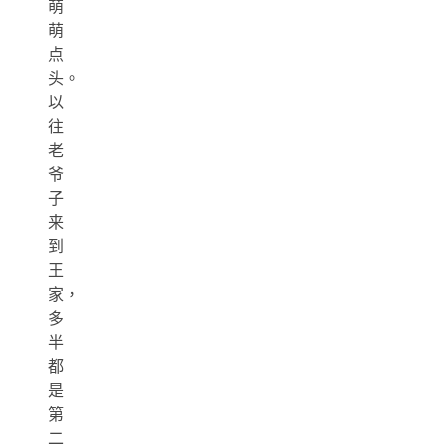
萌
萌
点
头。
以
往
老
爷
子
来
到
王
家，
多
半
都
是
第
二