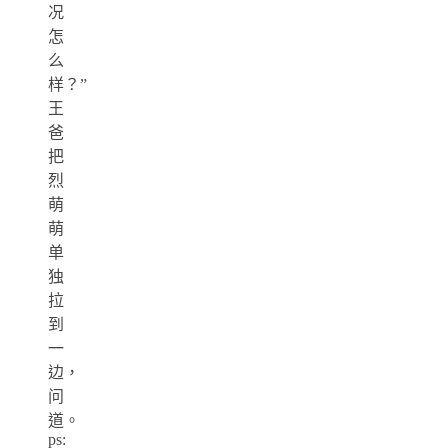
况
怎
么
样？”
王
爸
把
烈
萌
萌
单
独
拉
到
一
边，
问
道。
ps: