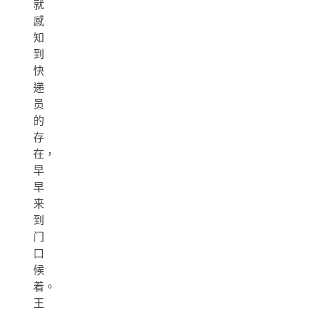
就
感
知
到
快
递
员
的
存
在，
早
早
来
到
门
口
候
着。
王