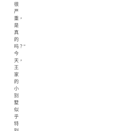
很
严
重，
是
真
的
吗？”
今
天，
王
家
的
小
别
墅
似
乎
特
别