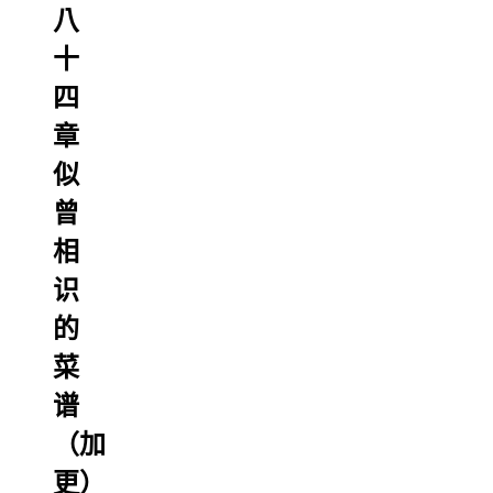
八
十
四
章
似
曾
相
识
的
菜
谱
（加
更）