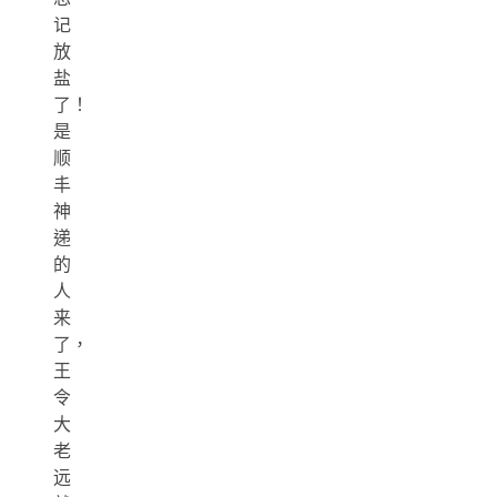
记
放
盐
了！
是
顺
丰
神
递
的
人
来
了，
王
令
大
老
远