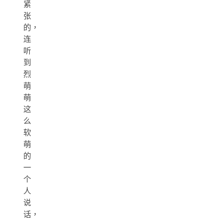
紧
张
的，
连
听
到
烈
萌
萌
这
么
软
萌
的
一
个
人
说
话，