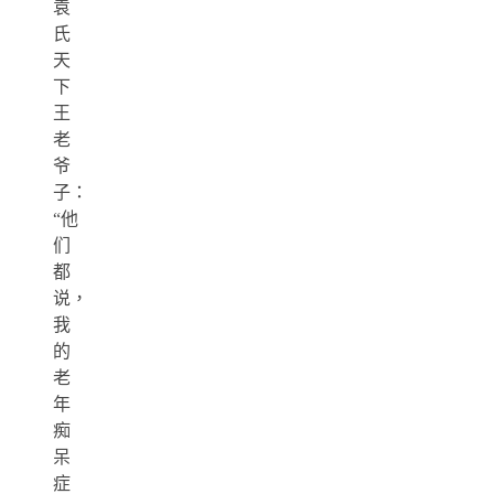
袁
氏
天
下
王
老
爷
子：
“他
们
都
说，
我
的
老
年
痴
呆
症