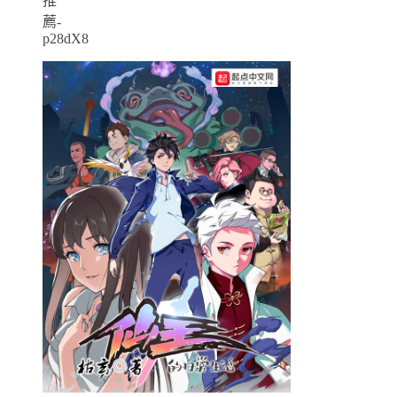
推
薦-
p28dX8