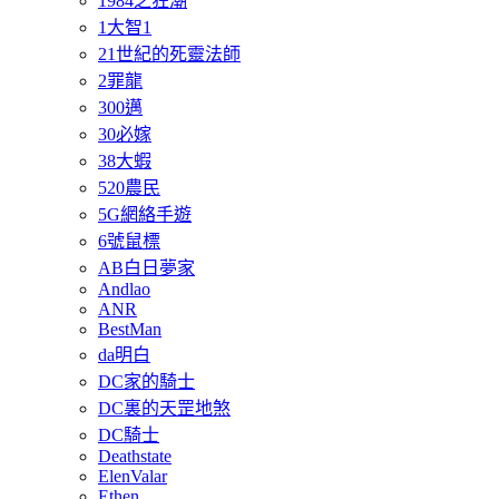
1984之狂潮
1大智1
21世紀的死靈法師
2罪龍
300邁
30必嫁
38大蝦
520農民
5G網絡手遊
6號鼠標
AB白日夢家
Andlao
ANR
BestMan
da明白
DC家的騎士
DC裏的天罡地煞
DC騎士
Deathstate
ElenValar
Ethen