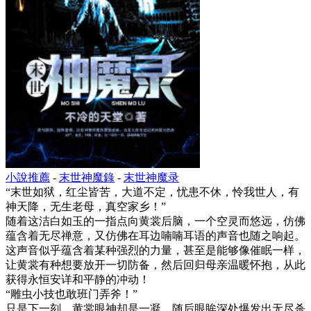
小說推薦
-
末世神魔錄
-
末世神魔录
“末世如狱，红尘皆苦，大道不定，忧患不休，怜我世人，有
神天降，无生老母，真空家乡！”
随着这洁白如玉的一指点向黄裳后脑，一个空灵而悠远，仿佛
蕴含着无尽禅意，又仿佛在耳边喃喃耳语的声音也随之响起。
这声音似乎蕴含着某种强烈的力量，甚至是能够像催眠一样，
让黄裳有种想要放开一切防备，然后回归母亲温暖怀抱，从此
获得永恒安详和平静的冲动！
“雕虫小技也敢班门弄斧！”
只是下一刻，黄裳眼神却是一凝，随后眼眸深处爆发出无尽杀