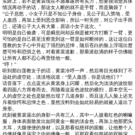
实际上，若不是黄裳现在不愿暴露所有实力，想要摸清楚具体
情况再动手的话，那这女人断的就不是手臂，而是脑袋了！
“公子息怒，小女子只是不知公子身份，见公子乱入禁地，受
人蛊惑，再加上受到恶念影响，所以一时失控，对公子出手而
已，还请公子大人有大量，原谅小女子这次。”
明明是自己偷袭，可是瞬息间却反倒是被对方打断了一臂，更
可怕的是自己甚至没察觉到这一臂是如何断掉的，这让这位白
莲教的女子心中升起了强烈的忌惮，随后苍白的脸上浮现出楚
楚可怜和恐惧之色，对着黄裳道歉，那垂涎欲滴的样子仿佛能
让所有人都不忍心再责怪他一般。
“哼！”
听到那白莲教女子的话，黄裳冷哼一声，然后将目光移到了不
远处的虚空处，淡淡地说道：“受人蛊惑，你是说他们？”
话音落下，点点蓝光从黄裳身上闪耀，然后化为淡淡的波纹朝
着四面八方席卷而去。而随着这蓝色波纹的横扫，原本空无一
人的虚空之处也是陡然出现了几道身影，而且这几人脸上还充
斥着惊愕和忌惮之色，显然没料到会如此轻易的就被人逼出了
身形。
此刻被黄裳逼出的身影一共有三人，其中一人披着红色的喇嘛
服，身体表面散发出如同黄金一般的淡金色，再加上他那肥头
大耳，大腹便便的身材，以及那看似慈祥的面貌，让他整个人
仿佛就像是庙宇之中的佛像一般。可那双看似慈祥的双眸深