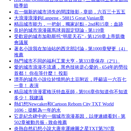
暗季節
在一個新的城市消失的間諜陰影 - 章節，六百三十五五
大浪漫浪漫鉤Lanpeng - 58815 Great Vanian章
精品城市能力，一把劍，獨家起點 - 2nd和15章：血跡
良好的城市浪漫羅馬球員固定辯論 - 第119章
受歡迎的城市加勒斯托“明星天石” - 第1259章上帝凱撒
會議展
著名小說我在加油站的西北部討論 - 第1000章變更（4）
推薦
熱門城市不同的福利工業大亨 - 第333章保存（2º1）
愛的城市浪漫不流通，黑色技術是心愛的 - 654年的勞拉
首都！ 你在等什麼！ 投影
漂亮的城市小說位於憤怒的土豆附近，呼籲這一六百七
一章！ 表演
精品城市浪漫霍格沃特血巫師 - 第916章你知道你不知道
多少！ 我建議
熱幻想Newcaker和Cartoon Reborn City TXT World
1696：提醒為一年的水
它是紀念碑中的一個城市浪漫基因，以便連續看到 - 第
502章被動共振 - 致命推薦
炎熱自然幻想小說大唐幸運繪圖之星TXT第797章