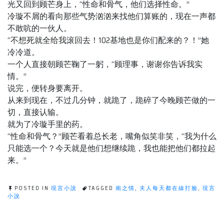
光又回到顾芒身上，“性命和骨气，他们选择性命。”
冷璇不屑的看向那些气势汹汹来找他们算账的，现在一声都
不敢吭的一伙人。
“不想死就全给我滚回去！102基地也是你们配来的？！”她
冷冷道。
一个人直接朝顾芒鞠了一躬，“顾理事，谢谢你告诉我实
情。”
说完，便转身要离开。
从来到现在，不过几分钟，就跪了，跪碎了今晚顾芒做的一
切，直接认输。
就为了冷璇手里的药。
“性命和骨气？”顾芒看着总长老，嘴角似笑非笑，“我为什么
只能选一个？今天就是他们想继续跪，我也能把他们都拉起
来。”
POSTED IN
現言小說
TAGGED
南之情
,
夫人每天都在線打臉
,
現言
小說