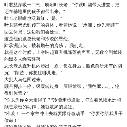
叶君慈深吸一口气，吩咐叶长老，“你跟叶幽带人进去，把
还在基地里的孩子都带出来。”
叶长老眼眶也泛着红，“是。”
叶君慈考虑到顾芒的身体，看着她说：“承洲，你先带顾芒
回去休息，这边我们会处理。”
这是他们跟总长老和冷璇的恩怨。
陆承洲点头，搂着顾芒的肩膀，“我们走。”
就是这个时候，上空响起直升机降落的声音，无数全副武装
的黑衣人绳索降落。
总长老从直升机内步出，双手负在身后，脸色前所未有的阴
沉，“顾芒，你想往哪儿走。”
大批人马包围过来。
顾芒脚步一停，缓缓转过身，眉眼嚣张，“我往哪儿走，轮
得到你管？”
“你以为你今天走得了？”冷璇步步逼近，每次看见陆承洲和
顾芒亲密的动作，她就嫉妒的发狂。
“冷璇！”一个家主冲上去就要跟冷璇动手，“你要你给我儿子
偿命！”