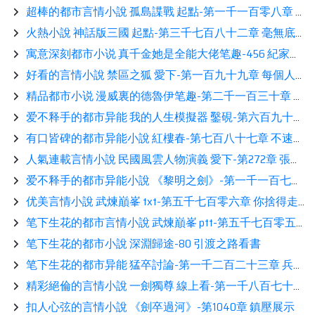
超棒的都市言情小說 孤島諜戰 起點-第一千一百零八章 送貨讀書
火熱小說 神話版三國 起點-第三千七百八十二章 毫無底線推薦
寓意深刻都市小说 真千金她是全能大佬笔趣-456 紀家人，堂姐，配型成功【2更】看書
好看的言情小說 禁區之狐 愛下-第一百九十九章 每個人的一生都需要一次遠行相伴
精品都市小说 漫威裏的德魯伊笔趣-第二千一百三十章 未來推薦
爱不释手的都市异能 我的人生模擬器 鑿硯-第六百九十二章 略懂億點點相伴
有口皆碑的都市异能小說 紅樓春-第七百八十七章 不速之客分享
人氣連載言情小說 民國風雲人物演義 愛下-第272章 張勳復辟閲讀
爱不释手的都市异能小說 《黎明之劍》-第一千一百七十一章 可疑的線索讀書
优美言情小說 武煉巔峯 txt-第五千七百零六章 你捨得走嗎（有個通知）鑒賞
笔下生花的都市言情小說 武煉巔峯 ptt-第五千七百零五章 你捨得走嗎分享
笔下生花的都市小說 深淵歸途-80 引渡之路看書
笔下生花的都市异能 猛卒討論-第一千二百二十三章 兵入洛陽推薦
精彩絕倫的言情小說 一劍獨尊 線上看-第一千八百七十四章：無敵的文明！鑒賞
扣人心弦的言情小說 《劍卒過河》-第1040章 鎮壓展示