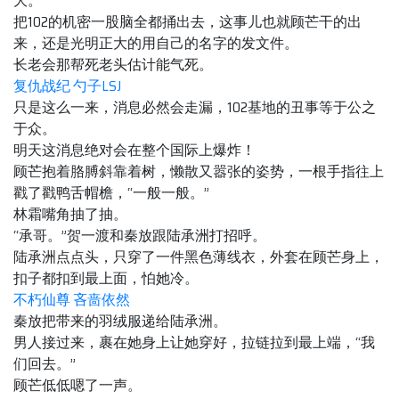
大。”
把102的机密一股脑全都捅出去，这事儿也就顾芒干的出
来，还是光明正大的用自己的名字的发文件。
长老会那帮死老头估计能气死。
复仇战纪 勺子LSJ
只是这么一来，消息必然会走漏，102基地的丑事等于公之
于众。
明天这消息绝对会在整个国际上爆炸！
顾芒抱着胳膊斜靠着树，懒散又嚣张的姿势，一根手指往上
戳了戳鸭舌帽檐，“一般一般。”
林霜嘴角抽了抽。
“承哥。”贺一渡和秦放跟陆承洲打招呼。
陆承洲点点头，只穿了一件黑色薄线衣，外套在顾芒身上，
扣子都扣到最上面，怕她冷。
不朽仙尊 吝啬依然
秦放把带来的羽绒服递给陆承洲。
男人接过来，裹在她身上让她穿好，拉链拉到最上端，“我
们回去。”
顾芒低低嗯了一声。