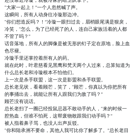
还没靠近冷璇，就被冷家的暗卫队拿下。
“大家一起上！”一个人忽然喊了声。
这瞬间，所有人动身往冷璇那边冲。
“你们想造反吗？！”冷璇一眼扫过去，眉梢眼尾满是狠戾，
冷笑，“怎么，为了已经死了的人，连自己家族活着的人都
不管了吗？”
话音落地，所有人的脚像是被无形的钉子定在原地，脸上血
色尽褪。
冷璇手里还掌控着所有人的药。
就在此时，叶君慈看见黑鹰和梵天两个人过来，总算知道为
什么总长老和冷璇根本不怕他们。
上一次是杀手联盟，这一次是影盟和杀手联盟。
总长老见状，看着顾芒，笑了，“顾芒，你真以为你把所有
的事捅出去，就能让所有人跟我们为敌了吗？”
顾芒没有说话。
总长老扫了一圈已经投鼠忌器不敢动手的人，“来的时候一
腔热血，但谁不怕死，这帮废物敢跟我们动手吗？”
被人指着鼻子骂，也没人出声反驳。
“你和陆承洲不要命，其他人我可比你了解多了。”总长老目