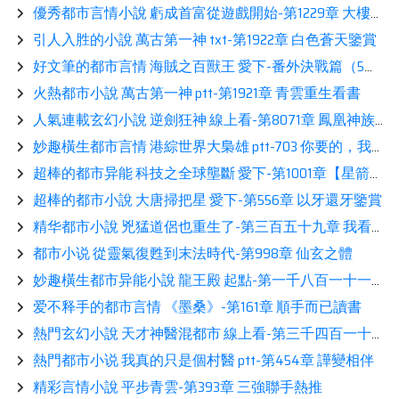
優秀都市言情小說 虧成首富從遊戲開始-第1229章 大樓的初步方案鑒賞
引人入胜的小說 萬古第一神 txt-第1922章 白色蒼天鑒賞
好文筆的都市言情 海賊之百獸王 愛下-番外決戰篇（5）讀書
火熱都市小說 萬古第一神 ptt-第1921章 青雲重生看書
人氣連載玄幻小說 逆劍狂神 線上看-第8071章 鳳凰神族的終極祕密！相伴
妙趣橫生都市言情 港綜世界大梟雄 ptt-703 你要的，我給你！推薦
超棒的都市异能 科技之全球壟斷 愛下-第1001章【星箭國際內部的轟動】熱推
超棒的都市小說 大唐掃把星 愛下-第556章 以牙還牙鑒賞
精华都市小說 兇猛道侶也重生了-第三百五十九章 我看起來不像廢物嗎鑒賞
都市小说 從靈氣復甦到末法時代-第998章 仙玄之體
妙趣橫生都市异能小說 龍王殿 起點-第一千八百一十一章 是何來歷？閲讀
爱不释手的都市言情 《墨桑》-第161章 順手而已讀書
熱門玄幻小說 天才神醫混都市 線上看-第三千四百一十七章 天使本使推薦
熱門都市小说 我真的只是個村醫 ptt-第454章 譁變相伴
精彩言情小說 平步青雲-第393章 三強聯手熱推