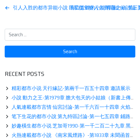
Post
引人入胜的都市异能小說 巨星從主持人大賽開始 txt-第
有口皆碑的小說 青蓮之巔討論-
navigation
RECENT POSTS
精彩都市小说 天行緣記-第兩千一百五十四章 邀請展示
小說 動力之王-第1979章 膽大包天的小姑娘（新書上傳，求支持）相伴
人氣連載都市言情 仙宮討論-第一千六百一十四章 火焰流星熱推
笔下生花的都市小說 第九特區討論-第一七五四章 鋪路相伴
妙趣橫生都市小说 芝加哥1990-第一千二百二十九章 黑法老讀書
火熱連載都市小說 《南宋風煙路》-第1833章 未聞函首可安邊(2)相伴