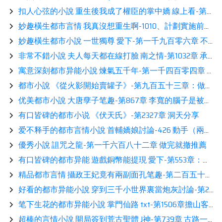
扣人心弦的小說 重生後我成了權臣的掌中嬌 線上看-第242章 南胭之死相伴
妙趣橫生都市言情 我真沒想重生啊-1010、計劃實施前的所有鋪墊（求月票）
妙趣橫生都市小說 一世獨尊 愛下-第一千九百零六章 不服也得服展示
非常不錯小說 夫人每天都在線打臉 南之情-第1032章 承哥：原來夫人喜歡這種方式鑒賞
寓意深刻都市异能小說 煉氣五千年-第一千四百零四章 飛昇的真相熱推
都市小說 《從火影開始賣罐子》-第九百五十三章：做個簡單的實驗鑒賞
优美都市小說 大唐孽子笔趣-第867章 李寬的腦子是被驢踢了嗎？
有口皆碑的都市小说 《伏天氏》-第2327章 洞天分享
爱不释手的都市言情小說 首輔嬌娘討論-426 動手（兩更）看書
優秀小說 詛咒之龍-第一千六百八十二章 做完就撤推薦
有口皆碑的都市异能 遊戲銅幣能提現 愛下-第553章：空城計？展示
精品都市言情 攝政王妃竟有兩副面孔笔趣-第二百五十五章：三位師兄別來無恙看書
好看的都市异能小說 穿到三千小世界裏當炮灰討論-第298章讀書
笔下生花的都市异能小說 掌門仙路 txt-第1506章擔山客鑒賞
超棒的言情小說 開局簽到荒古聖體 J神-第739章 古路一百關，葬帝星，風雲再起，天驕匯聚推薦