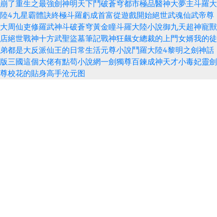
崩了
重生之最強劍神
明天下
鬥破蒼穹
都市極品醫神
大夢主
斗羅大
陸4
九星霸體訣
終極斗羅
虧成首富從遊戲開始
絕世武魂
仙武帝尊
大周仙吏
修羅武神
斗破蒼穹
黃金瞳
斗羅大陸小說
御九天
超神寵獸
店
絕世戰神
十方武聖
盜墓筆記
戰神狂飆
女總裁的上門女婿
我的徒
弟都是大反派
仙王的日常生活
元尊小說
鬥羅大陸4
黎明之劍
神話
版三國
這個大佬有點苟
小說網
一劍獨尊
百鍊成神
天才小毒妃
靈劍
尊
校花的貼身高手
沧元图