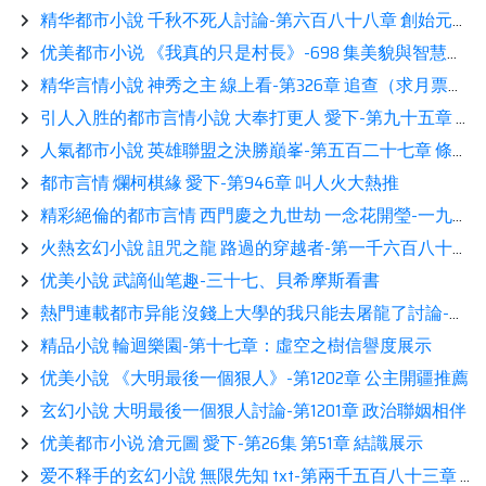
精华都市小說 千秋不死人討論-第六百八十八章 創始元靈看書
优美都市小说 《我真的只是村長》-698 集美貌與智慧一體的狐狸精展示
精华言情小說 神秀之主 線上看-第326章 追查（求月票）展示
引人入胜的都市言情小說 大奉打更人 愛下-第九十五章 快去西天請如來佛祖
人氣都市小說 英雄聯盟之決勝巔峯-第五百二十七章 條件隨便她開讀書
都市言情 爛柯棋緣 愛下-第946章 叫人火大熱推
精彩絕倫的都市言情 西門慶之九世劫 一念花開瑩-一九四 鍵盤俠之神恢復，一石激起千層浪讀書
火熱玄幻小說 詛咒之龍 路過的穿越者-第一千六百八十三章 貪婪的代價？看書
优美小說 武謫仙笔趣-三十七、貝希摩斯看書
熱門連載都市异能 沒錢上大學的我只能去屠龍了討論-第三百四十二章：初次見面熱推
精品小說 輪迴樂園-第十七章：虛空之樹信譽度展示
优美小說 《大明最後一個狠人》-第1202章 公主開疆推薦
玄幻小說 大明最後一個狠人討論-第1201章 政治聯姻相伴
优美都市小说 滄元圖 愛下-第26集 第51章 結識展示
爱不释手的玄幻小說 無限先知 txt-第兩千五百八十三章 新歡鑒賞