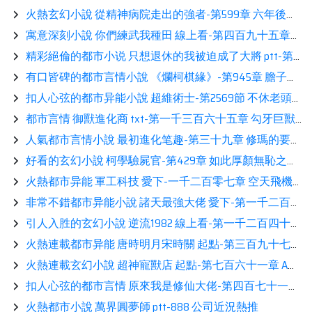
火熱玄幻小說 從精神病院走出的強者-第599章 六年後！閲讀
寓意深刻小說 你們練武我種田 線上看-第四百九十五章：天捷星，通天城展示
精彩絕倫的都市小说 只想退休的我被迫成了大將 ptt-第四百七十五章 去做個了結分享
有口皆碑的都市言情小說 《爛柯棋緣》-第945章 膽子不小展示
扣人心弦的都市异能小說 超維術士-第2569節 不休老頭推薦
都市言情 御獸進化商 txt-第一千三百六十五章 勾牙巨獸龍展示
人氣都市言情小說 最初進化笔趣-第三十九章 修瑪的要求閲讀
好看的玄幻小說 柯學驗屍官-第429章 如此厚顏無恥之人分享
火熱都市异能 軍工科技 愛下-一千二百零七章 空天飛機熱推
非常不錯都市异能小說 諸天最強大佬 愛下-第一千二百六十四章 一方神朝覆滅熱推
引人入胜的玄幻小說 逆流1982 線上看-第一千二百四十四章 一家獨大鑒賞
火熱連載都市异能 唐時明月宋時關 起點-第三百九十七章 有所準備展示
火熱連載玄幻小說 超神寵獸店 起點-第七百六十一章 A級資質（求訂閱求月票）
扣人心弦的都市言情 原來我是修仙大佬-第四百七十一章 活不過三天，橫推分享
火熱都市小說 萬界圓夢師 ptt-888 公司近況熱推