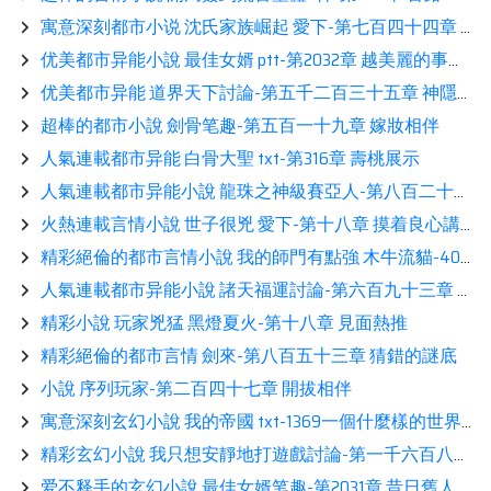
寓意深刻都市小说 沈氏家族崛起 愛下-第七百四十四章 偷襲看書
优美都市异能小說 最佳女婿 ptt-第2032章 越美麗的事物越致命分享
优美都市异能 道界天下討論-第五千二百三十五章 神隱出戰分享
超棒的都市小說 劍骨笔趣-第五百一十九章 嫁妝相伴
人氣連載都市异能 白骨大聖 txt-第316章 壽桃展示
人氣連載都市异能小說 龍珠之神級賽亞人-第八百二十章 大神官的關注熱推
火熱連載言情小說 世子很兇 愛下-第十八章 摸着良心講故事（286/602）分享
精彩絕倫的都市言情小說 我的師門有點強 木牛流貓-407. 蘇安然：我完了相伴
人氣連載都市异能小說 諸天福運討論-第六百九十三章 烏龍
精彩小說 玩家兇猛 黑燈夏火-第十八章 見面熱推
精彩絕倫的都市言情 劍來-第八百五十三章 猜錯的謎底
小說 序列玩家-第二百四十七章 開拔相伴
寓意深刻玄幻小說 我的帝國 txt-1369一個什麼樣的世界熱推
精彩玄幻小說 我只想安靜地打遊戲討論-第一千六百八十八章 兇殘的比蒙熱推
爱不释手的玄幻小說 最佳女婿笔趣-第2031章 昔日舊人展示