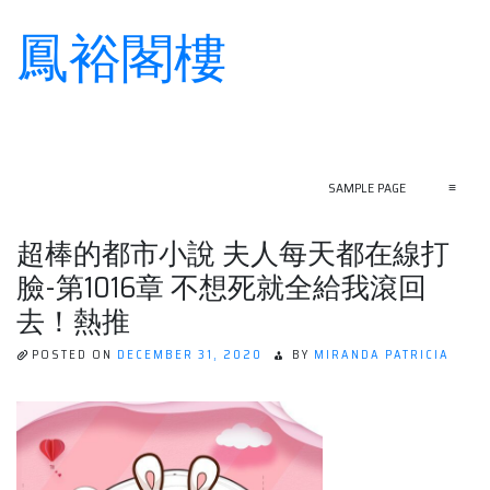
鳳裕閣樓
Skip
to
content
SAMPLE PAGE
≡
超棒的都市小說 夫人每天都在線打
臉-第1016章 不想死就全給我滾回
去！熱推
POSTED ON
DECEMBER 31, 2020
BY
MIRANDA PATRICIA