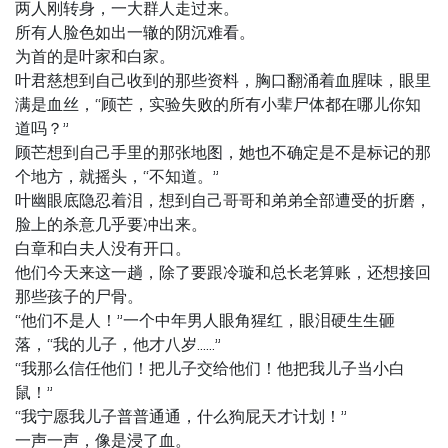
两人刚转身，一大群人走过来。
所有人脸色如出一辙的阴沉难看。
为首的是叶家和白家。
叶君慈想到自己收到的那些资料，胸口翻涌着血腥味，眼里
满是血丝，“顾芒，实验失败的所有小辈尸体都在哪儿你知
道吗？”
顾芒想到自己手里的那张地图，她也不确定是不是标记的那
个地方，就摇头，“不知道。”
叶幽眼底隐忍着泪，想到自己哥哥和弟弟全部遭受的折磨，
脸上的杀意几乎要冲出来。
白章和白夫人没有开口。
他们今天来这一趟，除了要跟冷璇和总长老算账，还想接回
那些孩子的尸骨。
“他们不是人！”一个中年男人眼角猩红，眼泪硬生生砸
落，“我的儿子，他才八岁……”
“我那么信任他们！把儿子交给他们！他把我儿子当小白
鼠！”
“我宁愿我儿子普普通通，什么狗屁天才计划！”
一声一声，像是浸了血。