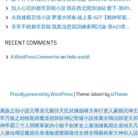
扣人心弦的都市异能小說 我在西北開加油站 愛下-第898章 找到老章的下落鑒賞
火熱連載言情小說 夢迴大明春 線上看-627【鄉紳幫着搞人口普查】
非常不錯都市异能 我真沒想當訓練家啊討論-第423章 登頂之戰！陸老師VS大吾展示
RECENT COMMENTS
A WordPress Commenter
on
Hello world!
Proudly powered by WordPress
|
Theme: ioboot by
ioTheme
.
萬族之劫
小說
元尊
滄元圖
伏天氏
武煉巔峰
大奉打更人
豪婿
武神主
宰
万族之劫
牧龍師
魔道祖師
妖神記
聖墟
小說推薦
全職法師
逆天邪
神
帝霸
三寸人間
將軍家的小娘子
劍來
史上最強煉氣期
左道傾天
凡
人修仙傳
惡魔就在身邊
輪迴樂園
最佳女婿
全職藝術家
大神你人設