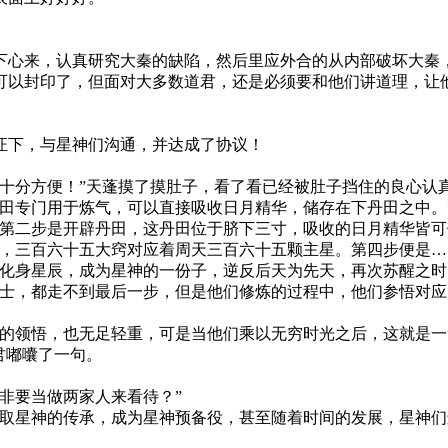
下心来，认真研究大秦的缺陷，然后里应外合的从内部破坏大秦
可以封印了，但面对大多数道君，还是必须要和他们讲道理，让
证下，与星神们沟通，并达成了协议！
十分方便！”天蓬摸了摸肚子，看了看已经被肚子挡住的良心认
丹田专门用于炼气，可以直接吸收日月精华，储存在下丹田之中。
。第二步是开辟丹田，这丹田位于脐下三寸，吸收的日月精华皆可
，三百六十五大窍对应着周天三百六十五颗主星。第四步便是…
以化身星辰，成为星神的一份子，逆反后天为先天，再次苏醒之时
修士，都走不到最后一步，但是他们修炼的过程中，他们参悟对
士的领悟，也无足轻重，可是当他们乘以无穷时光之后，这就是一
君嘟囔了一句。
非要当做两家人来看待？”
获取星神的传承，成为星神预备役，甚至随着时间的发展，星神