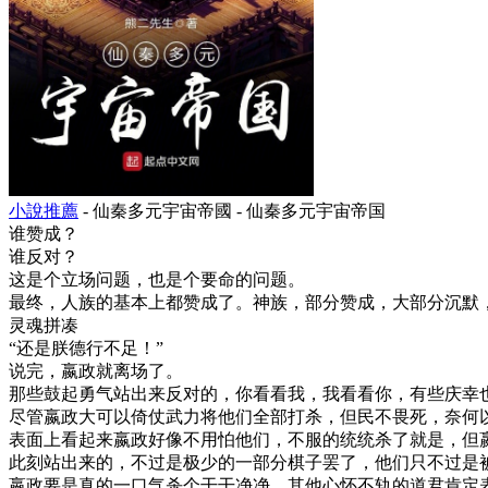
小說推薦
- 仙秦多元宇宙帝國 - 仙秦多元宇宙帝国
谁赞成？
谁反对？
这是个立场问题，也是个要命的问题。
最终，人族的基本上都赞成了。神族，部分赞成，大部分沉默
灵魂拼凑
“还是朕德行不足！”
说完，嬴政就离场了。
那些鼓起勇气站出来反对的，你看看我，我看看你，有些庆幸
尽管嬴政大可以倚仗武力将他们全部打杀，但民不畏死，奈何
表面上看起来嬴政好像不用怕他们，不服的统统杀了就是，但
此刻站出来的，不过是极少的一部分棋子罢了，他们只不过是
嬴政要是真的一口气杀个干干净净，其他心怀不轨的道君肯定