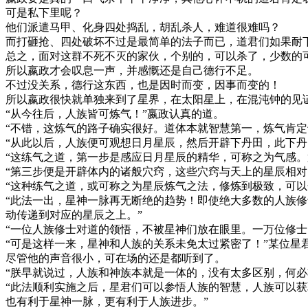
可是私下里呢？
他们派遣马甲、化身四处捣乱，胡乱杀人，难道很难吗？
而打砸抢、四处破坏不过是最简单的法子而已，道君们如果耐
总之，面对这群不死不灭的家伙，个别的，可以杀了，少数的
所以嬴政才会叹息一声，并感慨还是自己德行不足。
不过没关系，德行这东西，也是因时而变，因事而变的！
所以嬴政很快就单独来到了星界，在太阳星上，在混沌钟的见
“从今往后，人族皆可炼气！”嬴政认真的道。
“不错，这炼气的路子确实很好。道体本就智慧第一，炼气肯定
“从此以后，人族便可观想日月星辰，然后开辟下丹田，此下
“这练气之道，第一步是感应日月星辰的精华，可称之为气感
“第三步便是开辟体内的诸般穴窍，这些穴窍与天上的星辰相对
“这种练气之道，或可称之为星辰炼气之法，修炼到极致，可
“此法一出，星神一脉再无断绝的趋势！即使绝大多数的人族
动传递到对应的星辰之上。”
“一位人族修士对道的领悟，不被星神们放在眼里。一万位修
“可是这样一来，星神和人族的关系未免太过紧密了！”某位星
尽管他的声音很小，可在场的还是都听到了。
“朕早就说过，人族和神族本就是一体的，没有太多区别，何必
“此法顺利实施之后，星君们可以参悟人族的智慧，人族可以
也有利于星神一脉，更有利于人族进步。”