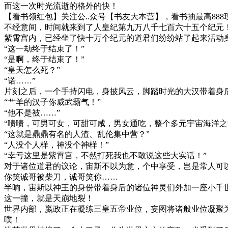
而这一次时光流逝的格外的快！
【看书领红包】关注公..众号【书友大本营】，看书抽最高888
不经意间，时间就来到了人皇纪第九万八千七百六十五个纪元
紫霄宫内，已经坐了快十万个纪元的道君们纷纷站了起来活动
“这一劫终于结束了！”
“是啊，终于结束了！”
“皇天怎么死？”
“诺……”
片刻之后，一个手持闪电，身披风云，脚踏时光的大汉带着身
“艹羊的汉子你威武霸气！”
“他不是被……”
“啧啧，可男可女，可甜可咸，男女通吃，整个多元宇宙海洋之
“这就是鼎鼎有名的人渣、乱伦集中营？”
“人没个人样，神没个神样！”
“幸亏这里是紫霄宫，不然打死我也不敢说这些大实话！”
对于诸位道君的议论，宙斯不以为意，个中享受，岂是常人可
你笑诚哥被柴刀，诚哥笑你……
半晌，宙斯以神王的身份带着身后的诸位神灵们外加一座小千
这一撞，就是天崩地裂！
世界内部，嬴政正在凝练三皇五帝业位，妄图将诸般业位凝聚
噗！