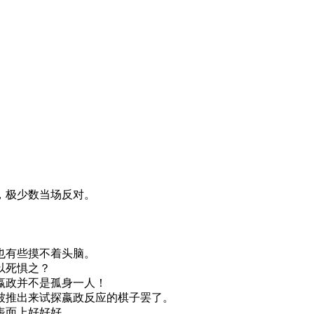
，极少数当场反对。
也有些摸不着头脑。
以死惧之？
嬴政并不是孤身一人！
被推出来试探嬴政反应的棋子罢了。
表面上好好好。