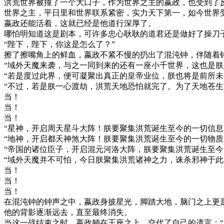
洪荒世界被撞了一个大口子，作为世界之主的嬴政，也受到了
世界之主，平日里和世界联系紧密，实力天下第一，如今世界
嬴政还能活着，这就已经是他道行深厚了。
哪怕明知道这是剧本，可许多忠心耿耿的道君还是做好了操刀
“陛下，陛下，你这是怎么了？”
擦了擦嘴角上的鲜血，嬴政不紧不慢的扔出了混沌钟，伴随着
“域外天魔来袭，与之一同到来的还有一座小千世界，这也是朕
“若是度过此界，便可凝聚出真正的皇帝业位，朕也将是前所未
“不过，若是朕一心渡劫，洪荒天地恐怕就完了。为了天地苍生
当！
当！
当！
“星神，开启周天星斗大阵！朕要聚集洪荒诞生至今的一切信息
“地神，开启都天神煞大阵！朕要聚集洪荒诞生至今的一切物质
“帝国的诸位臣子，开启混元河洛大阵，朕要聚集洪荒诞生至今
“域外天魔并不可怕，今日朕聚集洪荒诸神之力，诛杀邪神于此
当！
当！
当！
在混沌钟的钟声之中，嬴政身披星光，脚踏大地，脑门之上更
他的背影逐渐远去，直至最终消失。
当这一战结束之时，嬴政躺在王座之上，交代了自己的遗言：“