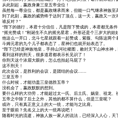
从此刻起，嬴政身兼三皇五帝业位！
虽然每一尊业位，都是嬴政继承而来，但能一口气继承神族至
到了此刻，嬴政的威势终于达到了顶点，这一天，嬴政又一次
谁反对？”
“陛下的德行，本君十分信任，凡是陛下赞成的，本君都无条件
“摇光赞成！”刚诞生不久的摇光星君，外形还是个三岁大的娃
他这么一开口，北斗七星就跟着一起赞成，紫薇、勾陈这两个
斗姆元君的九个儿子都表态了，星神们也就开始表态了。
“陛下已经是神族地皇，手持山河社稷图，敕封天下山神水神，
看到这样的刑天，很多道君都表示长见识了！
你刑天这个浓眉大眼的，怎么也拍起马屁了？
这不刑天！
此次会议，是胜利的会议，是团结的会议……
三皇五帝！
什么时候，才能功盖三皇德胜五帝？
没机会了，嬴政默默的想到。
要什么样的大功劳，才能超过太一氏、后土氏、娲皇、祖龙、
五帝之中除了后土之外，其他的都不算什么，但是三皇呢？
或许，只有真正意义上的大一统，才能与之比肩。
至于眼前？先名义上的大一统再说吧！
随着时光的流逝，神族人族一家人的说法，已经深入人心，天