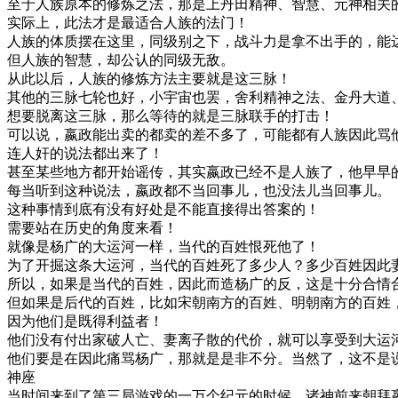
至于人族原本的修炼之法，那是上丹田精神、智慧、元神相关
实际上，此法才是最适合人族的法门！
人族的体质摆在这里，同级别之下，战斗力是拿不出手的，能
但人族的智慧，却公认的同级无敌。
从此以后，人族的修炼方法主要就是这三脉！
其他的三脉七轮也好，小宇宙也罢，舍利精神之法、金丹大道
想要脱离这三脉，那么等待的就是三脉联手的打击！
可以说，嬴政能出卖的都卖的差不多了，可能都有人族因此骂
连人奸的说法都出来了！
甚至某些地方都开始谣传，其实嬴政已经不是人族了，他早早
每当听到这种说法，嬴政都不当回事儿，也没法儿当回事儿。
这种事情到底有没有好处是不能直接得出答案的！
需要站在历史的角度来看！
就像是杨广的大运河一样，当代的百姓恨死他了！
为了开掘这条大运河，当代的百姓死了多少人？多少百姓因此
所以，如果是当代的百姓，因此而造杨广的反，这是十分合情
但如果是后代的百姓，比如宋朝南方的百姓、明朝南方的百姓
因为他们是既得利益者！
他们没有付出家破人亡、妻离子散的代价，就可以享受到大运
他们要是在因此痛骂杨广，那就是是非不分。当然了，这不是
神座
当时间来到了第三局游戏的一万个纪元的时候，诸神前来朝拜