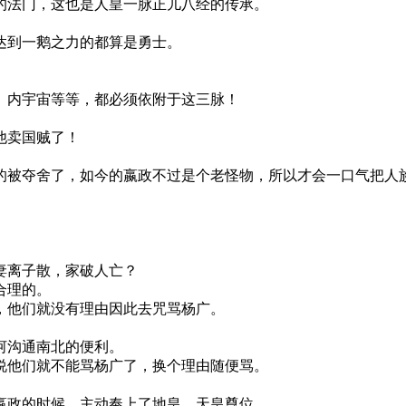
的法门，这也是人皇一脉正儿八经的传承。
达到一鹅之力的都算是勇士。
、内宇宙等等，都必须依附于这三脉！
他卖国贼了！
的被夺舍了，如今的嬴政不过是个老怪物，所以才会一口气把人
妻离子散，家破人亡？
合理的。
，他们就没有理由因此去咒骂杨广。
河沟通南北的便利。
说他们就不能骂杨广了，换个理由随便骂。
嬴政的时候，主动奉上了地皇、天皇尊位。