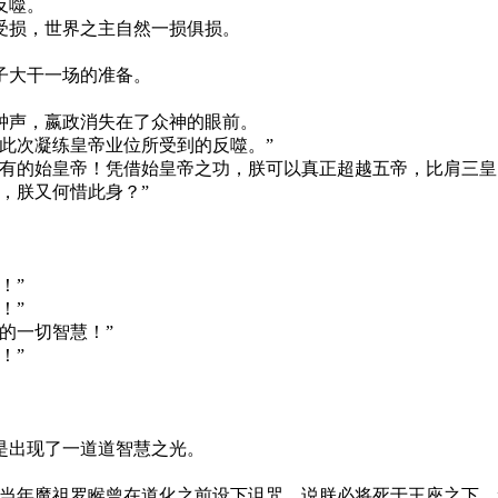
反噬。
受损，世界之主自然一损俱损。
子大干一场的准备。
钟声，嬴政消失在了众神的眼前。
此次凝练皇帝业位所受到的反噬。”
有的始皇帝！凭借始皇帝之功，朕可以真正超越五帝，比肩三皇
，朕又何惜此身？”
！”
！”
的一切智慧！”
！”
是出现了一道道智慧之光。
当年魔祖罗睺曾在道化之前设下诅咒，说朕必将死于王座之下。