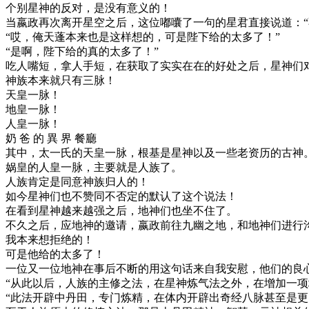
个别星神的反对，是没有意义的！
当嬴政再次离开星空之后，这位嘟囔了一句的星君直接说道：“
“哎，俺天蓬本来也是这样想的，可是陛下给的太多了！”
“是啊，陛下给的真的太多了！”
吃人嘴短，拿人手短，在获取了实实在在的好处之后，星神们
神族本来就只有三脉！
天皇一脉！
地皇一脉！
人皇一脉！
奶 爸 的 異 界 餐廳
其中，太一氏的天皇一脉，根基是星神以及一些老资历的古神
娲皇的人皇一脉，主要就是人族了。
人族肯定是同意神族归人的！
如今星神们也不赞同不否定的默认了这个说法！
在看到星神越来越强之后，地神们也坐不住了。
不久之后，应地神的邀请，嬴政前往九幽之地，和地神们进行
我本来想拒绝的！
可是他给的太多了！
一位又一位地神在事后不断的用这句话来自我安慰，他们的良
“从此以后，人族的主修之法，在星神炼气法之外，在增加一项
“此法开辟中丹田，专门炼精，在体内开辟出奇经八脉甚至是