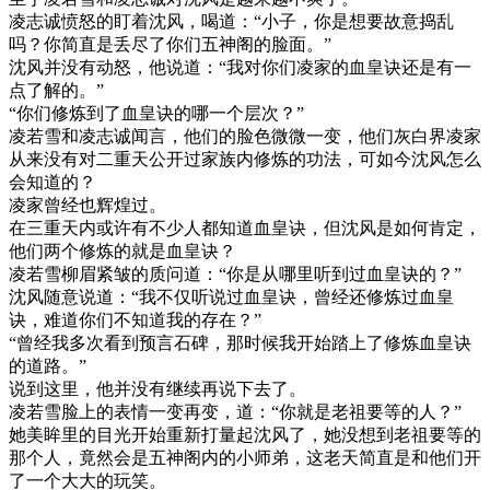
凌志诚愤怒的盯着沈风，喝道：“小子，你是想要故意捣乱
吗？你简直是丢尽了你们五神阁的脸面。”
沈风并没有动怒，他说道：“我对你们凌家的血皇诀还是有一
点了解的。”
“你们修炼到了血皇诀的哪一个层次？”
凌若雪和凌志诚闻言，他们的脸色微微一变，他们灰白界凌家
从来没有对二重天公开过家族内修炼的功法，可如今沈风怎么
会知道的？
凌家曾经也辉煌过。
在三重天内或许有不少人都知道血皇诀，但沈风是如何肯定，
他们两个修炼的就是血皇诀？
凌若雪柳眉紧皱的质问道：“你是从哪里听到过血皇诀的？”
沈风随意说道：“我不仅听说过血皇诀，曾经还修炼过血皇
诀，难道你们不知道我的存在？”
“曾经我多次看到预言石碑，那时候我开始踏上了修炼血皇诀
的道路。”
说到这里，他并没有继续再说下去了。
凌若雪脸上的表情一变再变，道：“你就是老祖要等的人？”
她美眸里的目光开始重新打量起沈风了，她没想到老祖要等的
那个人，竟然会是五神阁内的小师弟，这老天简直是和他们开
了一个大大的玩笑。