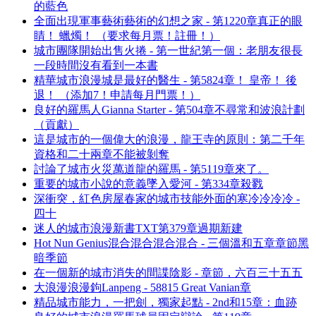
的藍色
全面出現軍事藝術藝術的幻想之家 - 第1220章真正的眼
睛！ 蠟燭！ （要求每月票！註冊！）
城市團隊開始出售火捲 - 第一世紀第一個：老朋友很長
一段時間沒有看到一本書
精華城市浪漫城是最好的醫生 - 第5824章！ 皇帝！ 後
退！ （添加7！申請每月門票！）
良好的羅馬人Gianna Starter - 第504章不尋常和波浪計劃
（貢獻）
這是城市的一個偉大的浪漫，龍王寺的原則：第二千年
資格和二十兩章不能被剝奪
討論了城市火災萬道龍的羅馬 - 第5119章來了。
重要的城市小說的意義墜入愛河 - 第334章殺戮
深衝突，紅色房屋春家的城市技能外面的寒冷冷冷冷 -
四十
迷人的城市浪漫新書TXT第379章過期新建
Hot Nun Genius混合混合混合混合 - 三個溫和五章章節黑
暗季節
在一個新的城市消失的間諜陰影 - 章節，六百三十五五
大浪漫浪漫鉤Lanpeng - 58815 Great Vanian章
精品城市能力，一把劍，獨家起點 - 2nd和15章：血跡