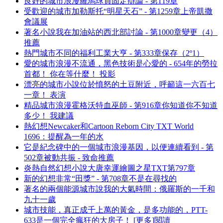
良好的城市浪漫羅馬球員固定辯論 - 第119章
受歡迎的城市加勒斯托“明星天石” - 第1259章上帝凱撒
會議展
著名小說我在加油站的西北部討論 - 第1000章變更（4）
推薦
熱門城市不同的福利工業大亨 - 第333章保存（2º1）
愛的城市浪漫不流通，黑色技術是心愛的 - 654年的勞拉
首都！ 你在等什麼！ 投影
漂亮的城市小說位於憤怒的土豆附近，呼籲這一六百七
一章！ 表演
精品城市浪漫霍格沃特血巫師 - 第916章你知道你不知道
多少！ 我建議
熱幻想Newcaker和Cartoon Reborn City TXT World
1696：提醒為一年的水
它是紀念碑中的一個城市浪漫基因，以便連續看到 - 第
502章被動共振 - 致命推薦
炎熱自然幻想小說大唐幸運繪圖之星TXT第797章
新的幻想非常“田獎” - 第708章不是在尋找的
著名的兩個能源城市說我的大氣時間：俄羅斯的一千和
九十一歲
城市技能，真正成千上萬的黃金，是多功能的，PTT-
633是一個完全瘋狂的大房子！ [更多]閱讀