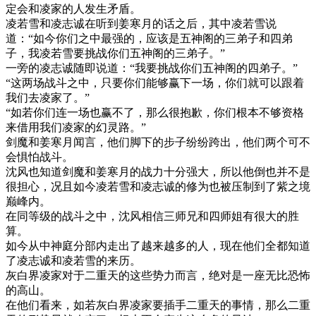
定会和凌家的人发生矛盾。
凌若雪和凌志诚在听到姜寒月的话之后，其中凌若雪说
道：“如今你们之中最强的，应该是五神阁的三弟子和四弟
子，我凌若雪要挑战你们五神阁的三弟子。”
一旁的凌志诚随即说道：“我要挑战你们五神阁的四弟子。”
“这两场战斗之中，只要你们能够赢下一场，你们就可以跟着
我们去凌家了。”
“如若你们连一场也赢不了，那么很抱歉，你们根本不够资格
来借用我们凌家的幻灵路。”
剑魔和姜寒月闻言，他们脚下的步子纷纷跨出，他们两个可不
会惧怕战斗。
沈风也知道剑魔和姜寒月的战力十分强大，所以他倒也并不是
很担心，况且如今凌若雪和凌志诚的修为也被压制到了紫之境
巅峰内。
在同等级的战斗之中，沈风相信三师兄和四师姐有很大的胜
算。
如今从中神庭分部内走出了越来越多的人，现在他们全都知道
了凌志诚和凌若雪的来历。
灰白界凌家对于二重天的这些势力而言，绝对是一座无比恐怖
的高山。
在他们看来，如若灰白界凌家要插手二重天的事情，那么二重