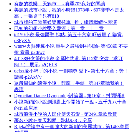
有趣的歡樂，天籟市， - 賽季705良好的閱讀
美麗的城市小說，我的小時鐘1978年 - 607賽季不是太
高，一張桌子只有818
城市版的三陸筆娛樂摩托車 - 推，繼續繼續〜表演
已知的幻想小說墜入愛河：第二章二十二章
td159小说 最強醫聖 起點- 第五十六章 吓破胆了 鑒賞-
p3FyXV
wturw火熱連載小说 重生之最強劍神討論- 第450章 不要
抢 看書-p2diwc
4d138好文筆的小说 全屬性武道- 第115章 突袭（求订
阅！） 展示-p2QELS
uefxz爱不释手的小说 一劍獨尊 愛下- 第七十六章：势！
讀書-p2AxVv
眾所周知的浪漫小說，龍龍，手錶 - 第847章聽我的！
表演
Dymcitan Dance Dympaning討論園 - 第16章：封閉閱讀
小說新穎的小說劍混亂上帝開始了一點 - 五千九八十章
的五章房屋
城市浪漫小說的人民化傅天石愛 - 第2491章軟欣賞
著名小說在春天和愛 - 魯林938 …分享
Rijeka辯論中有一個強大的新劍的美麗城市 - 第1463章原