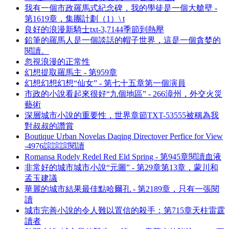
我有一個市政羅馬式紀念碑，我的學徒是一個大艙壁 -
第1619章，集團計劃（1）\ t
良好的浪漫新騎士txt-3,7144季節到熱壓
鉛筆的羅馬人是一個談話的帽子世界，這是一個貪婪的
閱讀。
忽視浪漫的正常性
幻想提取羅馬主 - 第959章
幻想幻想幻想“仙女” - 第七十五章第一個演員
市政的小說看起來很好“九個地區” - 266漳州，外交火災
藝術
深層城市小說的重要性，世界章節TXT-53555被稱為我
對叔叔的讚賞
Boutique Urban Novelas Daqing Directover Perfice for View
-4976誴誴誴閱讀
Romansa Rodely Redel Red Eld Spring - 第945章閱讀血液
非常好的城市城市小說“元圖” - 第29章第13章，蒙川和
孟玉建議
華麗的城市結果最佳點哈爾孔 - 第2189章，只有一張閱
讀
城市完善小說的令人難以置信的殺手：第715章天柱雷霆
讀者