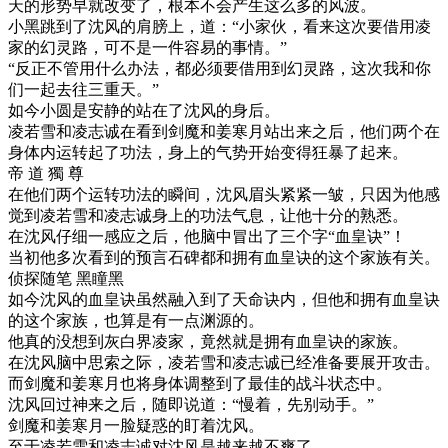
天的形势早就改变了，根本不会产生这么多的风波。
小黑跳到了沈风的肩膀上，道：“小家伙，看来这次要借用凌
家的幻灵路，可不是一件容易的事情。”
“反正不管用什么办法，都必须要借用到幻灵路，这次我和你
们一起去往三重天。”
如今小圆是安静的站在了沈风的身后。
凌若雪和凌志诚在看到剑魔和姜寒月站出来之后，他们两个在
身体内运转起了功法，身上的气势开始变得狂暴了起来。
帝 道 獨 尊
在他们两个运转功法的瞬间，沈风眉头紧紧一皱，只因为他感
觉到凌若雪和凌志诚身上的功法气息，让他十分的熟悉。
在沈风仔细一感应之后，他脑中冒出了三个字“血皇诀”！
当初他多次看到的预言石碑都和拥有血皇诀的这个家族有关。
侦探随笔 黑瞳黑
如今沈风的血皇诀虽然融入到了天命诀内，但他和拥有血皇诀
的这个家族，也算是有一点渊源的。
他真的没想到灰白界凌家，竟然就是拥有血皇诀的家族。
在沈风脑中思索之际，凌若雪和凌志诚已经准备要展开攻击。
而剑魔和姜寒月也将身体调整到了最佳的战斗状态中。
沈风回过神来之后，随即说道：“慢着，先别动手。”
剑魔和姜寒月一脸疑惑的盯着沈风。
至于凌若雪和凌志诚对沈风是越来越不爽了。