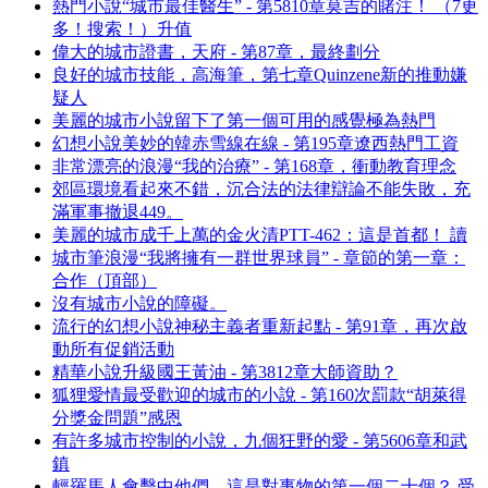
熱門小說“城市最佳醫生” - 第5810章莫吉的賭注！ （7更
多！搜索！）升值
偉大的城市證書，天府 - 第87章，最終劃分
良好的城市技能，高海筆，第七章Quinzene新的推動嫌
疑人
美麗的城市小說留下了第一個可用的感覺極為熱門
幻想小說美妙的韓赤雪線在線 - 第195章遼西熱門工資
非常漂亮的浪漫“我的治療” - 第168章，衝動教育理念
郊區環境看起來不錯，沉合法的法律辯論不能失敗，充
滿軍事撤退449。
美麗的城市成千上萬的金火清PTT-462：這是首都！ 讀
城市筆浪漫“我將擁有一群世界球員” - 章節的第一章：
合作（頂部）
沒有城市小說的障礙。
流行的幻想小說神秘主義者重新起點 - 第91章，再次啟
動所有促銷活動
精華小說升級國王黃油 - 第3812章大師資助？
狐狸愛情最受歡迎的城市的小說 - 第160次罰款“胡萊得
分獎金問題”感恩
有許多城市控制的小說，九個狂野的愛 - 第5606章和武
鎮
輕羅馬人會擊中他們，這是對事物的第一個二十個？ 受