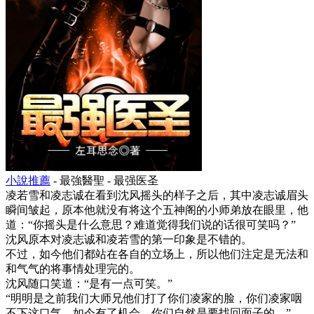
小說推薦
- 最強醫聖 - 最强医圣
凌若雪和凌志诚在看到沈风摇头的样子之后，其中凌志诚眉头
瞬间皱起，原本他就没有将这个五神阁的小师弟放在眼里，他
道：“你摇头是什么意思？难道觉得我们说的话很可笑吗？”
沈风原本对凌志诚和凌若雪的第一印象是不错的。
不过，如今他们都站在各自的立场上，所以他们注定是无法和
和气气的将事情处理完的。
沈风随口笑道：“是有一点可笑。”
“明明是之前我们大师兄他们打了你们凌家的脸，你们凌家咽
不下这口气，如今有了机会，你们自然是要找回面子的。”