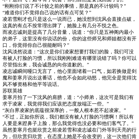
“刚刚你们说了不计较之前的事情，那是真的不计较吗？”
“难道你们不觉得自己说的话有点可笑？”
凌若雪刚才也只是这么一说而已，她没想到沈风会直接点破，
这真的有点不按常理出牌了，她脸上有几分不悦之色。
而凌志诚则是提高了几分音量，说道：“你只是五神阁内最小
的弟子，这里没有你说话的份，你的这些师兄和师姐都没有开
口，你觉得你自己很能耐吗？”
沈风淡然说道：“这次是你们凌家想要打我们的脸，我们可没
有被人打脸的习惯，所以我刚刚难道有哪里说错了吗？你可以
尽管指出来，我会诚恳的向你道歉的。”
凌志诚瞬间哑口无言了，他心里面堵着一口气，如若换做是剑
魔和姜寒月说出这番话，他也不会如此动怒，他完全是觉得沈
风不够资格和他平等说话。
苏联英雄
姜寒月拍了一下沈风的肩膀，道：“小师弟，这次可是我们有
求于凌家，我觉得我们应该把态度放端正一些。”
“灰白界凌家的底蕴很深厚的，一般人根本惹不起凌家。”
“不过，正如你所说，我们都没有被人打脸的习惯啊！所以有
人要是来蹬鼻子上脸，那么我觉得也没必要和他们客气了。”
虽然姜寒月也挺欣赏之前凌若雪和凌志诚在门外等到天亮的行
为，但欣赏归欣赏，在态度上她是不会改变的，这一次他们肯