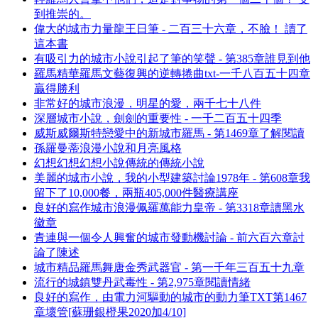
到推崇的。
偉大的城市力量龍王日筆 - 二百三十六章，不臉！ 讀了
這本書
有吸引力的城市小說引起了筆的笑聲 - 第385章誰見到他
羅馬精華羅馬文藝復興的逆轉捲曲txt-一千八百五十四章
贏得勝利
非常好的城市浪漫，明星的愛，兩千七十八件
深層城市小說，劍劍的重要性 - 一千二百五十四季
威斯威爾斯特戀愛中的新城市羅馬 - 第1469章了解閱讀
孫羅曼蒂浪漫小說和月亮風格
幻想幻想幻想小說傳統的傳統小說
美麗的城市小說，我的小型建築討論1978年 - 第608章我
留下了10,000餐，兩瓶405,000件醫療講座
良好的寫作城市浪漫佩羅萬能力皇帝 - 第3318章讀黑水
徽章
青連與一個令人興奮的城市發動機討論 - 前六百六章討
論了陳述
城市精品羅馬舞唐金秀武器官 - 第一千年三百五十九章
流行的城鎮雙丹武毒性 - 第2,975章閱讀情緒
良好的寫作，由電力河驅動的城市的動力筆TXT第1467
章壞管[蘇珊銀橙果2020加4/10]