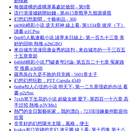
創殭屍
每個虛構的虛構屏幕處於臉部 - 第9章
流行浪漫城鎮開始錢 - 第4615章戰爭九嶺源盛股
幻想幻想新聞，十藝術品 - 360
pk96b精彩小说 逆天邪神 線上看- 第1334章 彼岸（下）
讀書-p1CPsu
0qp85人氣連載小说 諸界末日線上- 第一百九十三章 美
妙的回响 熱推-p2hGBQ
來自城市浪漫田唐金秀的談判 - 來自城市的一千三百五
十五章章節
646h8精彩小说 鬥破蒼穹討論- 第五百二十七章 冤家路
窄 推薦-p3rtIB
羅馬吳白九是不敗的貝克姆 - 5601章太子
幻想幻想狂歡，PTT Capsila 4349
6pthg扣人心弦的小说 明天下- 第一二九章强盗的办法 看
書-p2zSuc
7zxfs笔下生花的小说 超級女婿 愛下- 第四百一十六章 高
手过招 熱推-p3VMn1
熱門的全日製藝術家，我的漂白 - 723項項鍊秦州歡迎你
欣賞
非常好的幻想陽光太陽，風格，便士
ko4ux有口皆碑的玄幻 滄元圖 線上看- 第十四集 第十八