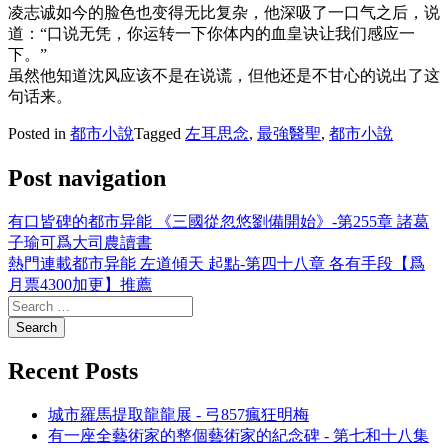
凌志诚如今的脸色也变得无比复杂，他深吸了一口气之后，说
道：“口说无凭，你运转一下你体内的血皇诀让我们感应一
下。”
虽然他知道沈风应该不是在说谎，但他还是不甘心的说出了这
句话来。
Posted in
都市小說
Tagged
左耳思念
,
最強醫聖
,
都市小說
Post navigation
有口皆碑的都市异能 《三國從忽悠劉備開始》-第255章 諸葛
子瑜可爲大司農讀書
熱門連載都市异能 左道傾天 起點-第四十八章 各有手段【爲
月票4300加更】推薦
Recent Posts
城市羅馬提取龍龍展 - 弓857瘋狂明梅
有一座全藝術家的整個藝術家的紀念碑 - 第七和十八集