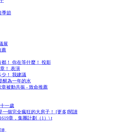
十
黑暗季節
會議展
推薦
首都！ 你在等什麼！ 投影
章！ 表演
多少！ 我建議
1696：提醒為一年的水
章被動共振 - 致命推薦
十一歲
是一個完全瘋狂的大房子！ [更多]閱讀
19章，集團計劃（1）\ t
讀。