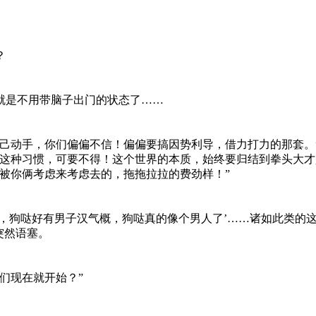
？
就是不用带脑子出门的状态了……
己动手，你们偏偏不信！偏偏要搞因势利导，借力打力的那套。
这种习惯，可要不得！这个世界的本质，始终要归结到拳头大才
被你俩考虑来考虑去的，拖拖拉拉的费劲样！”
，狗哒好有男子汉气概，狗哒真的像个男人了’……诸如此类的
突然语塞。
们现在就开始？”