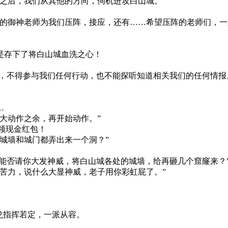
之后，我们从其他的方向，伺机进攻白山城。”
多的御神老师为我们压阵，接应，还有……希望压阵的老师们，一
是存下了将白山城血洗之心！
的，不得参与我们任何行动，也不能探听知道相关我们的任何情报
…
大动作之余，再开始动作。”
领现金红包！
城墙和城门都弄出来一个洞？”
，能否请你大发神威，将白山城各处的城墙，给再砸几个窟窿来？
苦力，说什么大显神威，老子用你彩虹屁了。”
龙指挥若定，一派从容。