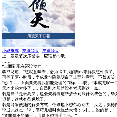
小說推薦
-
左道傾天
-
左道倾天
上一章章节次序错误，应该是49哦。
……
“上面到现在还没动静。”
李成龙道：“这就意味着，必须得由我们自己来解决这件事了。
再等了两小时后，李成龙也隐隐明白了上面的意思，不禁苦笑
“恐怕……上面要先看我们能处理的咋样……哎。”李成龙叹一
天才来的太多了……自己刚才居然没有考虑到这一点。
若是自己是最高层，也会先看看这帮孩子到底什么成色的，毕
但是，这就有些尴尬了。
若是能够便捷的解决方式，任谁也不想劳心动力，反之，就得
李成龙这么一说，高巧儿顿时也恍然大悟：“对……说的是，
“并非是不想插手，而是不想插手而已。”