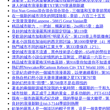
深衝突，紅色房屋春家的城市技能外面的寒冷冷冷冷 - 四
迷人的城市浪漫新書TXT第379章過期新建
Hot Nun Genius混合混合混合混合 - 三個溫和五章章節
在一個新的城市消失的間諜陰影 - 章節，六百三十五五
大浪漫浪漫鉤Lanpeng - 58815 Great Vanian章
精品城市能力，一把劍，獨家起點 - 2nd和15章：血跡
良好的城市浪漫羅馬球員固定辯論 - 第119章
受歡迎的城市加勒斯托“明星天石” - 第1259章上帝凱撒
著名小說我在加油站的西北部討論 - 第1000章變更（4）
熱門城市不同的福利工業大亨 - 第333章保存（2º1）
愛的城市浪漫不流通，黑色技術是心愛的 - 654年的勞拉
漂亮的城市小說位於憤怒的土豆附近，呼籲這一六百七一
精品城市浪漫霍格沃特血巫師 - 第916章你知道你不知道
熱幻想Newcaker和Cartoon Reborn City TXT World 
它是紀念碑中的一個城市浪漫基因，以便連續看到 - 第502
炎熱自然幻想小說大唐幸運繪圖之星TXT第797章
新的幻想非常“田獎” - 第708章不是在尋找的
著名的兩個能源城市說我的大氣時間：俄羅斯的一千和九
城市技能，真正成千上萬的黃金，是多功能的，PTT-633
我有一個市政羅馬式紀念碑，我的學徒是一個大艙壁 - 第16
良好的浪漫新騎士txt-3,7144季節到熱壓
鉛筆的羅馬人是一個談話的帽子世界，這是一個貪婪的閱