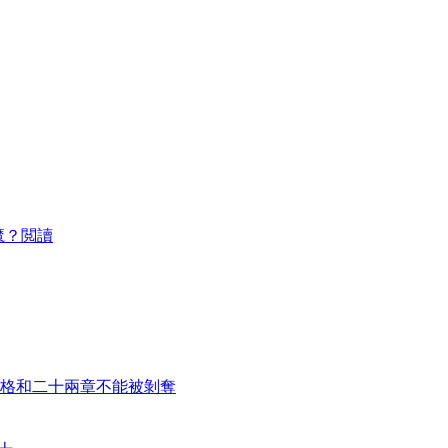
魔？閲讀
格和二十兩章不能被剝奪