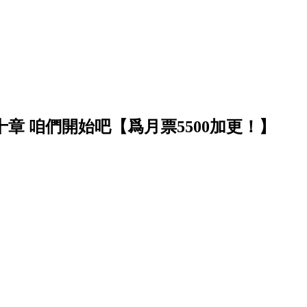
十章 咱們開始吧【爲月票5500加更！】