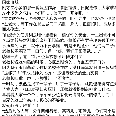
国家血脉
刚才左小多的那一番装腔作势，拿腔捏调，忸怩造作，大家谁
左小多为之气结：“好吧……装完了，开始吧。”
“首要的任务，乃是左老大和嫂子的，咱们之中，也就你们俩能
“左老大，等下你在就去城门口捣乱，杀人，正面招呼。能杀
而求侥幸。”
“而嫂子的任务则是暗中跟着你，确保你的安全。一旦出现不可
李成龙转头对列席会议的玉阳高武老校长还有罗艳玲独孤玉树
么压阵的队伍，就千万不要暴露，若是出现意外，他们两口子
老校长深深吸了一口气，道：“好。我们玉阳高武……”
咳嗽一声，道：“出三位归玄修者压阵如何？”
老校长说这句话的时候，心底是惭愧的，有点羞于开口的。
因为整个玉阳高武，包括老校长在内，满打满算就只得三位归
“足够了！”李成龙神采飞扬：“多谢老校长的全力支持。”
老校长咳嗽一声，老脸微红：“不客气。”
一时间，纵然是混了一辈子，讲了一辈子话，此刻也感觉有点
毕竟人家一张口就要归玄压阵，压根就没提到御神化云什么。
再看看人家一个个，每个至少也有化云高阶以上的修为，而且
自家的这些个实力，真心的不够看。
就别献丑，难看了！
“然后其他人等，分作两组行动。高巧儿，雨嫣儿，你们两个