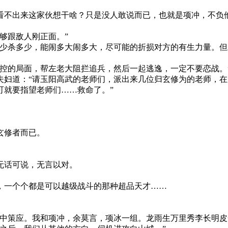
看不出来这家伙想干啥？只是没人敢说而已，也就是项冲，不负他
够跟敌人刚正面。”
多少杀多少，能闹多大闹多大，尽可能的折损对方的有生力量。
控的局面，帮左老大阻拦追兵，然后一起逃逸，一定不要恋战。
夫妇道：“请玉阳高武的老师们，派出来几位归玄修为的老师，
可就要指望老师们……救命了。”
玄修者而已。
无话可说，无言以对。
，一个个都是可以越级战斗的那种超品天才……
居中策应。我和项冲，余莫言，项冰一组。龙雨生万里秀李长明皮