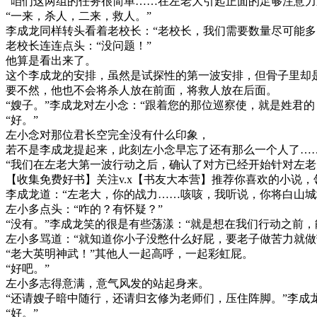
“咱们这两组的任务很简单……在左老大引起正面的足够注意力
“一来，杀人，二来，救人。”
李成龙同样转头看着老校长：“老校长，我们需要数量尽可能
老校长连连点头：“没问题！”
他算是看出来了。
这个李成龙的安排，虽然是试探性的第一波安排，但骨子里却
要不然，他也不会将杀人放在前面，将救人放在后面。
“嫂子。”李成龙对左小念：“跟着您的那位巡察使，就是姓君
“好。”
左小念对那位君长空完全没有什么印象，
若不是李成龙提起来，此刻左小念早忘了还有那么一个人了…
“我们在左老大第一波行动之后，确认了对方已经开始针对左老
【收集免费好书】关注v.x【书友大本营】推荐你喜欢的小说，
李成龙道：“左老大，你的战力……咳咳，我听说，你将白山城
左小多点头：“咋的？有怀疑？”
“没有。”李成龙笑的很是有些荡漾：“就是想在我们行动之前
左小多骂道：“就知道你小子没憋什么好屁，要老子做苦力就做
“老大英明神武！”其他人一起高呼，一起彩虹屁。
“好吧。”
左小多志得意满，意气风发的站起身来。
“还请嫂子暗中随行，还请归玄修为老师们，压住阵脚。”李成
“好。”