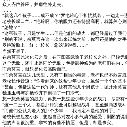
众人齐声答应，并肩往外走去。
……
“就这几个孩子……成不成？”罗艳玲心下担忧莫甚，一边走一
老校长叹口气：“艳玲啊，你的眼力还有待提高啊，就算关心则
“怎地？”
“这帮孩子，只是学生……但是他们的战力，都已经超过了我们
“别的不说，余莫言在这一次出来试炼之前，你可还是他的对手
罗艳玲脸上一红：“校长，您这话说得……”
当然不是了。
在余莫言此次化云之后，在玉阳高武除了老校长之外，已经无
这个无敌，还非止是同阶无敌，包括御神修为的老师们在内，
而余莫言，就只是化云高阶而已。
“而余莫言在这几天里，又有了相当的精进，老朽也已不敢言胜
老校长传音道：“你看到来的这帮少年少女，虽然一个个的基
“甚至，包括这位一代军师，还有其他几个男孩子，抛开余莫言
独孤玉树与罗艳玲齐齐倒抽了一口冷气。
想一想余莫言的战力，再想一想这些少年少女的战力，尽都有
“这十二三个人，都是那种完全可以越级战斗，甚至越两级战斗
“而他们公认为老大的那个少年……我肯定不是他的对手。”
老校长想起左小多，想起自己对左小多气势的感受，斟酌的说道
他的声音很沉重。非常的有些不情愿，但是，却是事实。