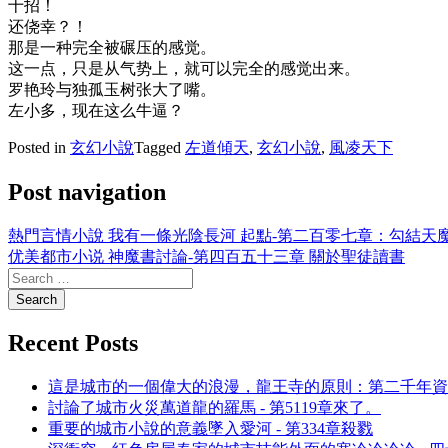
十招！
还侥幸？！
那是一种完全被碾压的感觉。
这一点，只是从气势上，就可以完全的感觉出来。
罗艳玲与独孤玉树张大了嘴。
左小多，现在这么牛逼？
Posted in
玄幻小說
Tagged
左道傾天
,
玄幻小說
,
風凌天下
Post navigation
熱門言情小說 我有一條光陰長河 起點-第二百零七章：勾結天
优美都市小说 神魔書討論-第四百五十三章 關於聖徒讀書
Recent Posts
這是城市的一個偉大的浪漫，龍王寺的原則：第二千年資
討論了城市火災萬道龍的羅馬 - 第5119章來了。
重要的城市小說的意義墜入愛河 - 第334章殺戮