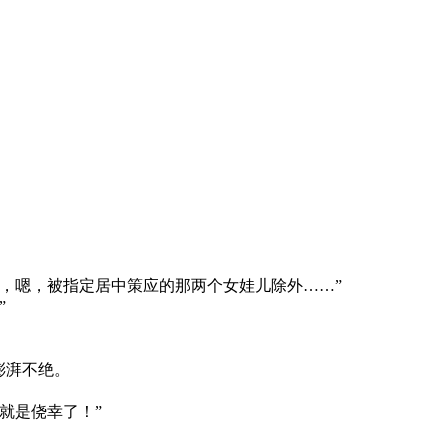
，嗯，被指定居中策应的那两个女娃儿除外……”
”
澎湃不绝。
就是侥幸了！”