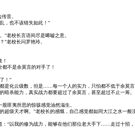
边传音。
乱，也不该错失如此！”
。”老校长言语间尽是唏嘘之意。
？”老校长问罗艳玲。
敌！
全都不是余莫言的对手了！
了！”
本都是化云级数，但是……每一个人的实力，只怕都不低于余莫言
的暗杀能力，真实战力都要超过了余莫言，甚至超过不止一筹。
一股匪夷所思的惊骇感觉油然滋生。
的超级天才啊。”老校长的感慨，自己感觉都如同大江之水一般
：“以我的修为战力，能够在他们那位老大手下……走过十招，