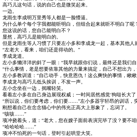
高巧儿这句话，说的自己也是微笑起来。
一边。
龙雨生李成明万里秀等人都是一脸懵逼。
为什么单个每个字我都能听明白，但组合起来就听不明白了呢
您这说的话，您自己能明白不？
显然，高巧儿是能明白的。
但是龙雨生等人习惯了只要左小多和李成龙一起，基本其他人
“左老大，看来，咱们还是得动的。”
李成龙道。
左小多懒洋洋的斜了一眼：“我早就跟你们说，最终还是我们自
“什么事情，老是想要依靠其他的力量来搞定，自己不想出力，
左小多教训道：“自己动手，快意恩仇！这么爽快的事情，瞅瞅
李成龙与高巧儿低头挨训，不发一声。
左小念坐在一边，抿嘴轻笑。
看着左小多在自己身边展现权威；一时间居然感觉‘狗哒长大了
“所以说，你们要考虑，你们要……”左小多器宇轩昂的训话，
刚想着自己在念念猫心中的伟光正高大上形象了，忘词了。
“咳咳……”
项冲挠着头，道：“老大，您在嫂子面前表演完毕了没？要不咱
“哈哈哈哈……”
项冲不怕死的一句话，登时引起哄堂大笑。