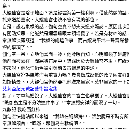
島。
大鯤仙宮是啥子地面？這是鯤墟海第一權利啊。借使然做的話
抓來送給量家，大鯤仙宮也決不會有現的部位。
自是，設若象樣的話，伽勻空真不想夫天道來隨訪。原因此次
有關駱採思，他誠然是煙雲過眼本領增援了。若是有材幹的話
章無鱈淡薄談道，“我說的訛這件事，而古鯤島平地一聲雷爆
短的事項了。”
伽勻空一呆，立地他當面一冷，他冷暖自知，心明如鏡了是庸
他前面被丟在一間寒酸石屋中，錯歸因於大鯤仙宮不周，可緣
不來說，他恐怕仍舊被引發前去古鯤島的中途。
大鯤仙宮訛誤鯤墟海著重實力嗎？豈會做成然低的政？砸友好
如斯情景下，大鯤仙宮仍然要抓他送來量家。莫非量家的一下
艾莉亞紀元戰記藝術設定集
對了，才章無鱈說了，大鯤仙宮的二宮主也尋獲了。大鯤仙宮
“瞧伽島主是不分曉這件事了？”章無鱈安祥的而況了一句。
九鼎記 我吃西紅柿
伽勻空快捷站起以來道，“我總在鯤墟海中，活脫脫是不時有所
章無鱈頷首，“既然，那伽島主就請吧。”