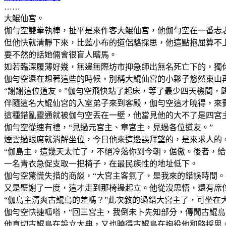
……
大鯤仙宮。
伽勻空雙拳執棒，扯平是來作客大鯤仙宮，他伽勻空在一番忐
但他快就清靜下來，比藍小布的道侶駱採思，他這點抱屈算不
要不然的話她倆會很盲人瞎馬。
如若臨深履薄好幾，無邊無際坊市抑急師出無名死亡下的，獨
伽勻空還在想著這些的時候，別稱大鯤仙宮的小夥子悠然東山再
“謝謝這位道友。”伽勻空飛快站了起床，等了最少四天機間，
伴隨這名大鯤仙宮的入室弟子來到客殿，伽勻空這才曉得，來
這種錯亂靈通就被伽勻空丟在一壁，他當見他的大不了是四宮
伽勻空從速有禮，“見過元宮主、章宮主，見過各位道友。”
煙雲過眼席就消解坐位，今日他來這邊誤拜望的，是來求人的
“伽島主，這幾天太忙了，不絕冷落你到今朝，倨傲。後者，給
一名青衣急促支取一把椅子，在最民族性的地址低下。
伽勻空驚慌失措的商談，“大宮主客氣了，是我來的錯誤時間。
又是璧謝了一度，這才走到那椅邊起立。他從沒思悟，還有席
“伽島主清爽古鯤島的差嗎？”此次敘的過錯大宮主了，可坐
伽勻空快捷呱嗒，“回三宮主，我倒未卜先知部分，傳聞古鯤
他真切古鯤島在設立大典，又也曉得古鯤島在拘役他和駱採思