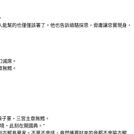
。
人能幫的也僅僅該署了。他也告訴過駱採思，毋庸讓忠實現身，
幻滅席。
章無鱈。
娘子軍，三宮主章無鱈。
境，此刻在開國典。”
到古鯤島量家。不單不會送，竟然連要好來的音都不會喻古鯤