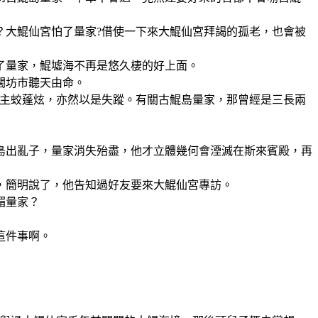
？大鯤仙宮怕了量家?借使一下來大鯤仙宮拜謁的孤老，也會被
了量家，鯤墟海不再是悠久棲的好上面。
闊坊市聽天由命。
宮主蛟蓬炫，亦然以是失蹤。有關古鯤島量家，那曾經是三長兩
島出亂子，量家消失殆盡，他才立體幾何會湮滅在斯來賓殿，再
，簡明說了，他告知過好友要來大鯤仙宮專訪。
媚量家？
這件事啊。