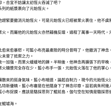
抑，合宜不妨讓太初恆火吞滅了吧？
系列的紙漿裹向了元始恆火。
他趕緊要撤消元始恆火，可是元始恆火已經被業火裹住，他不虞
業火。而屬他的元始恆火亦然藉機反噬，過程了萬事一天時代，
此愈來愈暴怒，可藍小布亮最產險的時分昔時了，他撤消了神念
火未曾了抵禦之力。
改一加強，而業火緩緩地的鑠。半晌後，他神念再擴張下的早晚
業火糖漿完全存在少，藍小布手一張，元始恆火落在了他的掌心
擴散來的挺身氣味，藍小布暗道，論起自制力，現今的元始恆火
名特新優精，藍小布審是在他隨身下了神念印章。設若病朱柯幾
藍小布捉摸，應該是駱採思到了鯤前島，伽勻空在知情是駱採思
在鯤墟海。