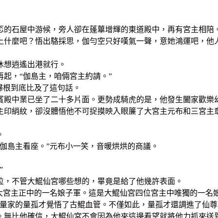
忑的石屋中游候，旁人卻在蓬蓽增輝的東道殿中，再有宮主相陪
上什麼吧？悟出駱採思，伽勻空只好嘆氣一聲，意她鴻運吧，他
休想逍遙出港就行。
起，“伽島主，咱倆宮主約請。”
歸根到底比及了這句話。
賓殿中業已坐了二十多片面。更勢成騎虎的是，他發生闔家歡樂
主印綃紋，卻沒體悟他不可捉摸映入眼簾了大宮主元布和三宮主
。
伽島主看座。”元布小一笑，音暖烘烘的商議。
”
位，不管大鯤仙宮哪些想的，畢竟是給了他幾許表面。
在大宮主正中的一名娘子軍。這是大鯤仙宮四位宮主中唯獨的一名
島量家的量孤才覺悟了古鯤血管。不僅如此，量孤才還調進了仙尊
。無比他確信，大鯤仙宮不會因為他來這邊看望就將他力抓來送