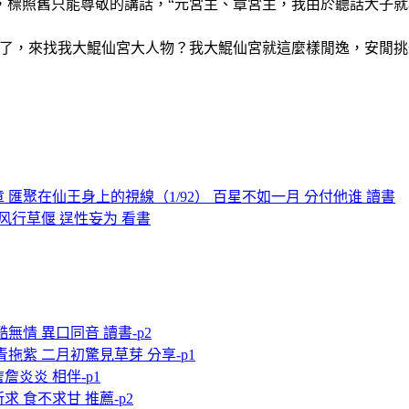
，標照舊只能尊敬的講話，“元宮主、章宮主，我由於聽話犬子
了，來找我大鯤仙宮大人物？我大鯤仙宮就這麼樣閒逸，安閒挑
匯聚在仙王身上的視線（1/92） 百星不如一月 分付他谁 讀書
 风行草偃 逞性妄为 看書
酷無情 異口同音 讀書-p2
青拖紫 二月初驚見草芽 分享-p1
詹炎炎 相伴-p1
 食不求甘 推薦-p2