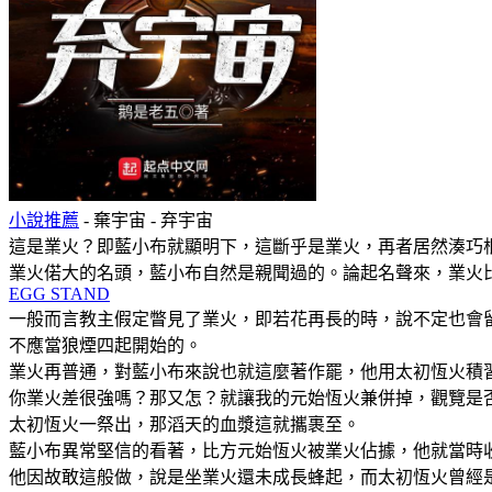
小說推薦
- 棄宇宙 - 弃宇宙
這是業火？即藍小布就顯明下，這斷乎是業火，再者居然湊巧
業火偌大的名頭，藍小布自然是親聞過的。論起名聲來，業火
EGG STAND
一般而言教主假定瞥見了業火，即若花再長的時，說不定也會
不應當狼煙四起開始的。
業火再普通，對藍小布來說也就這麼著作罷，他用太初恆火積
你業火差很強嗎？那又怎？就讓我的元始恆火兼併掉，觀覽是
太初恆火一祭出，那滔天的血漿這就攜裹至。
藍小布異常堅信的看著，比方元始恆火被業火佔據，他就當時
他因故敢這般做，說是坐業火還未成長蜂起，而太初恆火曾經