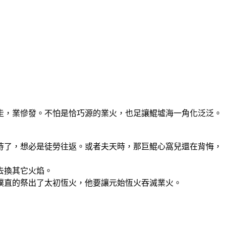
走，業慘發。不怕是恰巧源的業火，也足讓鯤墟海一角化泛泛。
待了，想必是徒勞往返。或者夫天時，那巨鯤心窩兒還在背悔，
去換其它火焰。
樸直的祭出了太初恆火，他要讓元始恆火吞滅業火。