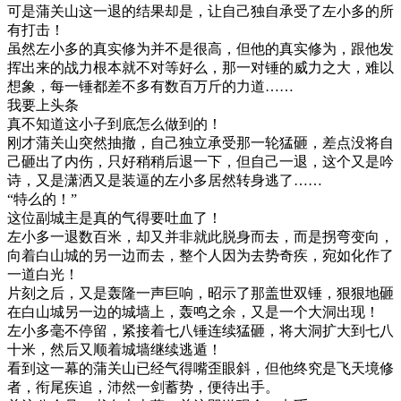
可是蒲关山这一退的结果却是，让自己独自承受了左小多的所
有打击！
虽然左小多的真实修为并不是很高，但他的真实修为，跟他发
挥出来的战力根本就不对等好么，那一对锤的威力之大，难以
想象，每一锤都差不多有数百万斤的力道……
我要上头条
真不知道这小子到底怎么做到的！
刚才蒲关山突然抽撤，自己独立承受那一轮猛砸，差点没将自
己砸出了内伤，只好稍稍后退一下，但自己一退，这个又是吟
诗，又是潇洒又是装逼的左小多居然转身逃了……
“特么的！”
这位副城主是真的气得要吐血了！
左小多一退数百米，却又并非就此脱身而去，而是拐弯变向，
向着白山城的另一边而去，整个人因为去势奇疾，宛如化作了
一道白光！
片刻之后，又是轰隆一声巨响，昭示了那盖世双锤，狠狠地砸
在白山城另一边的城墙上，轰鸣之余，又是一个大洞出现！
左小多毫不停留，紧接着七八锤连续猛砸，将大洞扩大到七八
十米，然后又顺着城墙继续逃遁！
看到这一幕的蒲关山已经气得嘴歪眼斜，但他终究是飞天境修
者，衔尾疾追，沛然一剑蓄势，便待出手。