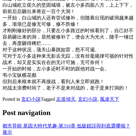
白山城屹立偌久的坚固城墙，被左小多四面八方，上上下下，
前前后后砸出来将近一百个大洞！
一开始，白山城的人还有尝试修补，但随着出现的破洞越来越
多，渐渐已是修无可修，修不胜修！
才刚刚修好的部分，只要左小多路过的时候看到了，自己好不
容易砸出来的洞，居然被修补了，便会大为光火，随手一锤过
去，再度砸得稀烂……
对于这种状况，蒲关山暴跳如雷，怒不可遏。
可对于左小多这种来无影去无踪，没有丝毫规律可循的针对性
战术，却又是实实在在的无计可施，无可奈何！
一开始的时候，左小多还时不时的跟他对战一会。
韦小宝纵横花都
但到后来根本就不再接战，看到人来立即就跑！
对战太浪费时间了，老子不是来对战的，老子是来打洞的！
Posted in
玄幻小說
Tagged
左道傾天
,
玄幻小說
,
風凌天下
Post navigation
都市异能 基因大時代笔趣-第316章 低級錯誤與到底選哪個？
展示