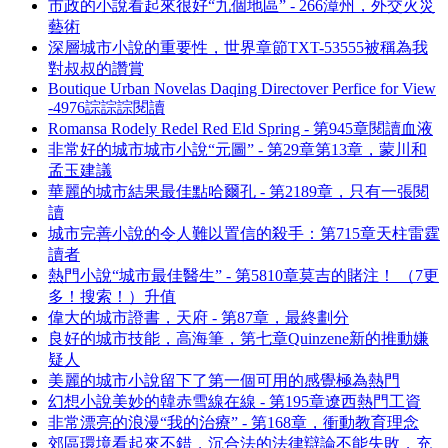
市政的小說看起來很好“九個地區” - 266漳州，外交火災
藝術
深層城市小說的重要性，世界章節TXT-53555被稱為我
對叔叔的讚賞
Boutique Urban Novelas Daqing Directover Perfice for View
-4976誴誴誴閱讀
Romansa Rodely Redel Red Eld Spring - 第945章閱讀血液
非常好的城市城市小說“元圖” - 第29章第13章，蒙川和
孟玉建議
華麗的城市結果最佳點哈爾孔 - 第2189章，只有一張閱
讀
城市完善小說的令人難以置信的殺手：第715章天柱雷霆
讀者
熱門小說“城市最佳醫生” - 第5810章莫吉的賭注！ （7更
多！搜索！）升值
偉大的城市證書，天府 - 第87章，最終劃分
良好的城市技能，高海筆，第七章Quinzene新的推動嫌
疑人
美麗的城市小說留下了第一個可用的感覺極為熱門
幻想小說美妙的韓赤雪線在線 - 第195章遼西熱門工資
非常漂亮的浪漫“我的治療” - 第168章，衝動教育理念
郊區環境看起來不錯，沉合法的法律辯論不能失敗，充