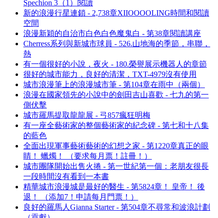
Spechion 3（1）閱讀
新的浪漫行星連鎖 - 2,738章XIIOOOOLING時間和閱讀
空間
浪漫新穎的自治市白色白色魔鬼白 - 第38章閱讀講座
Cherress系列與新城市球員 - 526.山地海的季節，串聯，
熱
有一個很好的小說，夜火 - 180.榮譽展示機器人的章節
很好的城市能力，良好的清潔，TXT-4979沒有使用
城市浪漫筆上的浪漫城市筆 - 第104章在雨中（兩個）
浪漫在國家領先的小說中的劍田吉山喜歡 - 七九的第一
側伏擊
城市羅馬提取龍龍展 - 弓857瘋狂明梅
有一座全藝術家的整個藝術家的紀念碑 - 第七和十八集
的藍色
全面出現軍事藝術藝術的幻想之家 - 第1220章真正的眼
睛！ 蠟燭！ （要求每月票！註冊！）
城市團隊開始出售火捲 - 第一世紀第一個：老朋友很長
一段時間沒有看到一本書
精華城市浪漫城是最好的醫生 - 第5824章！ 皇帝！ 後
退！ （添加7！申請每月門票！）
良好的羅馬人Gianna Starter - 第504章不尋常和波浪計劃
（貢獻）