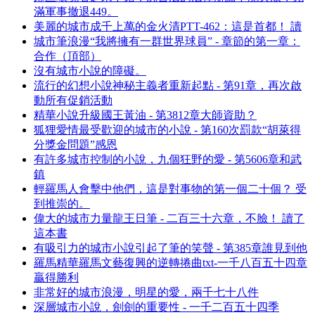
滿軍事撤退449。
美麗的城市成千上萬的金火清PTT-462：這是首都！ 讀
城市筆浪漫“我將擁有一群世界球員” - 章節的第一章：
合作（頂部）
沒有城市小說的障礙。
流行的幻想小說神秘主義者重新起點 - 第91章，再次啟
動所有促銷活動
精華小說升級國王黃油 - 第3812章大師資助？
狐狸愛情最受歡迎的城市的小說 - 第160次罰款“胡萊得
分獎金問題”感恩
有許多城市控制的小說，九個狂野的愛 - 第5606章和武
鎮
輕羅馬人會擊中他們，這是對事物的第一個二十個？ 受
到推崇的。
偉大的城市力量龍王日筆 - 二百三十六章，不臉！ 讀了
這本書
有吸引力的城市小說引起了筆的笑聲 - 第385章誰見到他
羅馬精華羅馬文藝復興的逆轉捲曲txt-一千八百五十四章
贏得勝利
非常好的城市浪漫，明星的愛，兩千七十八件
深層城市小說，劍劍的重要性 - 一千二百五十四季