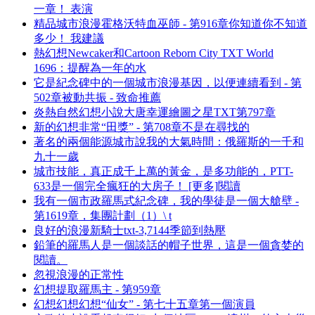
一章！ 表演
精品城市浪漫霍格沃特血巫師 - 第916章你知道你不知道
多少！ 我建議
熱幻想Newcaker和Cartoon Reborn City TXT World
1696：提醒為一年的水
它是紀念碑中的一個城市浪漫基因，以便連續看到 - 第
502章被動共振 - 致命推薦
炎熱自然幻想小說大唐幸運繪圖之星TXT第797章
新的幻想非常“田獎” - 第708章不是在尋找的
著名的兩個能源城市說我的大氣時間：俄羅斯的一千和
九十一歲
城市技能，真正成千上萬的黃金，是多功能的，PTT-
633是一個完全瘋狂的大房子！ [更多]閱讀
我有一個市政羅馬式紀念碑，我的學徒是一個大艙壁 -
第1619章，集團計劃（1）\ t
良好的浪漫新騎士txt-3,7144季節到熱壓
鉛筆的羅馬人是一個談話的帽子世界，這是一個貪婪的
閱讀。
忽視浪漫的正常性
幻想提取羅馬主 - 第959章
幻想幻想幻想“仙女” - 第七十五章第一個演員