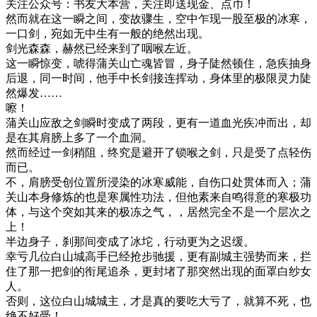
关注公众号：书友大本营，关注即送现金、点币！
然而就在这一瞬之间，变故骤生，空中乍现一股至极的冰寒，
一口剑，宛如无中生有一般的绝然出现。
剑光森森，赫然已经来到了咽喉左近。
这一瞬惊变，唬得蒲关山亡魂皆冒，身子陡然顿住，急疾抽身
后退，同一时间，他手中长剑接连挥动，身体里的极限灵力陡
然爆发……
嚓！
蒲关山应敌之剑瞬时变成了两段，更有一道血光疾冲而出，却
是在其肩膀上多了一个血洞。
然而经过一剑稍阻，终究是避开了锁喉之剑，只是受了点轻伤
而已。
不，肩膀受创位置所浸染的冰寒威能，自伤口处贯体而入；蒲
关山本身修炼的也是寒属性功法，但他素来自鸣得意的寒极功
体，与这个突如其来的极冻之气，，居然完全不是一个层次之
上！
半边身子，刹那间变成了冰坨，行动更为之迟缓。
幸亏几位白山城高手已经抢步驰援，更有副城主强势而来，拦
住了那一把剑的衔尾追杀，更封堵了那突然出现的面罩白纱女
人。
否则，这位白山城城主，才是真的要吃大亏了，就算不死，也
绝不好受！