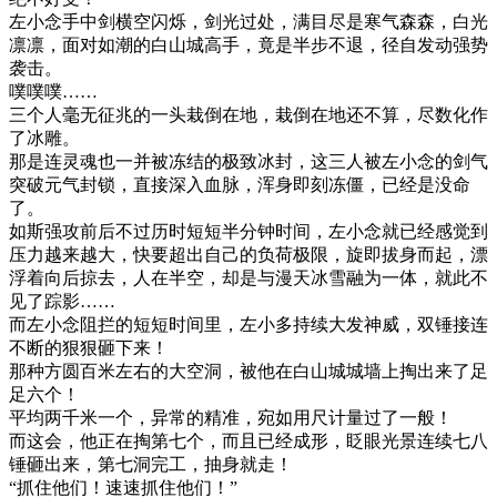
左小念手中剑横空闪烁，剑光过处，满目尽是寒气森森，白光
凛凛，面对如潮的白山城高手，竟是半步不退，径自发动强势
袭击。
噗噗噗……
三个人毫无征兆的一头栽倒在地，栽倒在地还不算，尽数化作
了冰雕。
那是连灵魂也一并被冻结的极致冰封，这三人被左小念的剑气
突破元气封锁，直接深入血脉，浑身即刻冻僵，已经是没命
了。
如斯强攻前后不过历时短短半分钟时间，左小念就已经感觉到
压力越来越大，快要超出自己的负荷极限，旋即拔身而起，漂
浮着向后掠去，人在半空，却是与漫天冰雪融为一体，就此不
见了踪影……
而左小念阻拦的短短时间里，左小多持续大发神威，双锤接连
不断的狠狠砸下来！
那种方圆百米左右的大空洞，被他在白山城城墙上掏出来了足
足六个！
平均两千米一个，异常的精准，宛如用尺计量过了一般！
而这会，他正在掏第七个，而且已经成形，眨眼光景连续七八
锤砸出来，第七洞完工，抽身就走！
“抓住他们！速速抓住他们！”