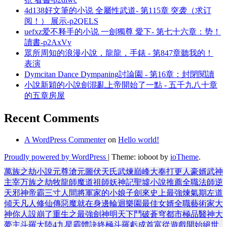
4d138好文筆的小说 全屬性武道- 第115章 突袭（求订
阅！） 展示-p2QELS
uefxz爱不释手的小说 一劍獨尊 愛下- 第七十六章：势！
讀書-p2AxVv
眾所周知的浪漫小說，龍龍，手錶 - 第847章聽我的！
表演
Dymcitan Dance Dympaning討論園 - 第16章：封閉閱讀
小說新穎的小說劍混亂上帝開始了一點 - 五千九八十章
的五章房屋
Recent Comments
A WordPress Commenter
on
Hello world!
Proudly powered by WordPress
|
Theme: ioboot by
ioTheme
.
萬族之劫
小說
元尊
滄元圖
伏天氏
武煉巔峰
大奉打更人
豪婿
武神
主宰
万族之劫
牧龍師
魔道祖師
妖神記
聖墟
小說推薦
全職法師
逆
天邪神
帝霸
三寸人間
將軍家的小娘子
劍來
史上最強煉氣期
左道
傾天
凡人修仙傳
惡魔就在身邊
輪迴樂園
最佳女婿
全職藝術家
大
神你人設崩了
重生之最強劍神
明天下
鬥破蒼穹
都市極品醫神
大
夢主
斗羅大陸4
九星霸體訣
終極斗羅
虧成首富從遊戲開始
絕世