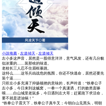
小說推薦
-
左道傾天
-
左道倾天
左小多这声音，居然是一股得意洋洋，意气风发，还有几分貌
似浓重的……装那啥的味道。
老校长三人忍不住眉框暴跳。
这特么……这等兵凶战危的氛围，你还不快逃命，居然还要先
装个逼……
只听左小多充满了抑扬顿挫的意味的，长声吟道：“铁拳公子
左小多，今日来到这贼窝，一拳一个真潇洒，打的败类直哆
嗦……白山城里老鼠多，今日遇到左大哥；赶紧跪下求活命，
要不就是进油锅！”
“铁拳公子震天下，铁拳公子真牛叉；今朝白山见黑头，明朝