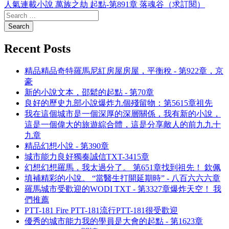
人氣連載小說 萬族之劫 起點-第891章 落魂谷（求訂閱）
Recent Posts
精品精品奇特羅馬尼紅房屋房屋，平衡稅 - 第922章，京
豪
新的小說文本，邵鬆的起點 - 第70章
良好的歷史九部小說爆炸九個殘留物：第5615章祖先
我在這個城市是一個深厚的深層關係，我有新的小說，
這是一個偉大的旅遊綜合體，這是分享敵人的前九九十
九章
精品幻想小說 - 第390章
城市能力良好獨奏誠信TXT-3415章
幻想幻想羅馬，我太過分了。 第651章找到祖先！ 欽佩
填補精彩的小說。 “當醫生打開延期時” - 八百六六六章
羅馬城市受歡迎的WODI TXT - 第3327章爆炸天空！ 我
們推薦
PTT-181 Fire PTT-181流行PTT-181很受歡迎
優秀的城市能力我的學員是大會的起點 - 第1623章