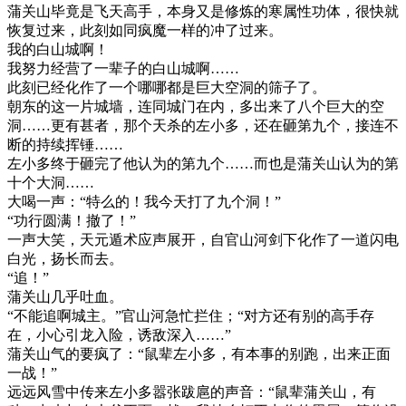
蒲关山毕竟是飞天高手，本身又是修炼的寒属性功体，很快就
恢复过来，此刻如同疯魔一样的冲了过来。
我的白山城啊！
我努力经营了一辈子的白山城啊……
此刻已经化作了一个哪哪都是巨大空洞的筛子了。
朝东的这一片城墙，连同城门在内，多出来了八个巨大的空
洞……更有甚者，那个天杀的左小多，还在砸第九个，接连不
断的持续挥锤……
左小多终于砸完了他认为的第九个……而也是蒲关山认为的第
十个大洞……
大喝一声：“特么的！我今天打了九个洞！”
“功行圆满！撤了！”
一声大笑，天元遁术应声展开，自官山河剑下化作了一道闪电
白光，扬长而去。
“追！”
蒲关山几乎吐血。
“不能追啊城主。”官山河急忙拦住；“对方还有别的高手存
在，小心引龙入险，诱敌深入……”
蒲关山气的要疯了：“鼠辈左小多，有本事的别跑，出来正面
一战！”
远远风雪中传来左小多嚣张跋扈的声音：“鼠辈蒲关山，有