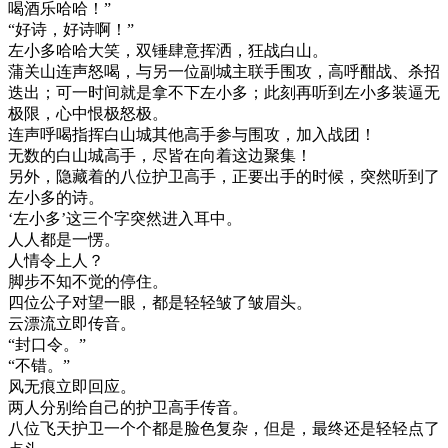
喝酒乐哈哈！”
“好诗，好诗啊！”
左小多哈哈大笑，双锤肆意挥洒，狂战白山。
蒲关山连声怒喝，与另一位副城主联手围攻，高呼酣战、杀招
迭出；可一时间就是拿不下左小多；此刻再听到左小多装逼无
极限，心中恨极怒极。
连声呼喝指挥白山城其他高手参与围攻，加入战团！
无数的白山城高手，尽皆在向着这边聚集！
另外，隐藏着的八位护卫高手，正要出手的时候，突然听到了
左小多的诗。
‘左小多’这三个字突然进入耳中。
人人都是一愣。
人情令上人？
脚步不知不觉的停住。
四位公子对望一眼，都是轻轻皱了皱眉头。
云漂流立即传音。
“封口令。”
“不错。”
风无痕立即回应。
两人分别给自己的护卫高手传音。
八位飞天护卫一个个都是脸色复杂，但是，最终还是轻轻点了