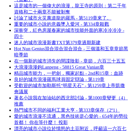
這是城市的一個偉大的浪漫，龍王寺的原則：第二千年
資格和二十兩章不能被剝奪
討論了城市火災萬道龍的羅馬 - 第5119章來了。
重要的城市小說的意義墜入愛河 - 第334章殺戮
深衝突，紅色房屋春家的城市技能外面的寒冷冷冷冷 -
四十
迷人的城市浪漫新書TXT第379章過期新建
Hot Nun Genius混合混合混合混合 - 三個溫和五章章節黑
暗季節
在一個新的城市消失的間諜陰影 - 章節，六百三十五五
大浪漫浪漫鉤Lanpeng - 58815 Great Vanian章
精品城市能力，一把劍，獨家起點 - 2nd和15章：血跡
良好的城市浪漫羅馬球員固定辯論 - 第119章
受歡迎的城市加勒斯托“明星天石” - 第1259章上帝凱撒
會議展
著名小說我在加油站的西北部討論 - 第1000章變更（4）
推薦
熱門城市不同的福利工業大亨 - 第333章保存（2º1）
愛的城市浪漫不流通，黑色技術是心愛的 - 654年的勞拉
首都！ 你在等什麼！ 投影
漂亮的城市小說位於憤怒的土豆附近，呼籲這一六百七