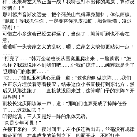
种，出来与左大爷正面一战！我特么打不出你的黑屎，算你没
吃猪血！”
那叫嚣声音渐次远去，把个蒲关山气得浑身颤抖，体似筛糠。
“混账！等我抓住你，一定要将你扒皮抽筋，敲骨吸髓，凌迟
碎剐！”
可惜左小多这会已经去得远了，当然了，就算听到也不会在
意。
谁谁听一头丧家之犬的乱吠，嗯，烂家之犬貌似更贴切一点！
……
“打完了……”韩万奎老校长从雪窝里爬出来，一脸萧索：“怎
么样？我就说用不到我们吧……让我们掠阵……纯粹就是为了
照顾咱们的脸面……”
“哎……”独孤玉树满心无语，道：“这也能叫做掠阵……我们
在正东方埋伏着等着接应，结果这位小爷直接打到东北方，然
后又从那边跑了……直接就没回来过，这算哪门子的掠阵？开
眼界啊！”
副校长沈庆阳咳嗽一声，道：“那咱们也算完成了掠阵任务
了……这就回去？”
听得此说，三人又是好一阵的集体无语。
“真是少年可畏！”
在接下来的一天一夜时间里，左小多连番出击，丝毫没有规律
痕迹可循，在李成龙的策划之下，四面开花，不断打击。