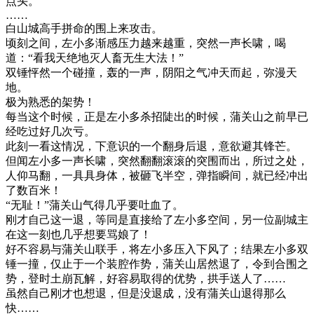
点头。
……
白山城高手拼命的围上来攻击。
顷刻之间，左小多渐感压力越来越重，突然一声长啸，喝
道：“看我天绝地灭人畜无生大法！”
双锤怦然一个碰撞，轰的一声，阴阳之气冲天而起，弥漫天
地。
极为熟悉的架势！
每当这个时候，正是左小多杀招陡出的时候，蒲关山之前早已
经吃过好几次亏。
此刻一看这情况，下意识的一个翻身后退，意欲避其锋芒。
但闻左小多一声长啸，突然翻翻滚滚的突围而出，所过之处，
人仰马翻，一具具身体，被砸飞半空，弹指瞬间，就已经冲出
了数百米！
“无耻！”蒲关山气得几乎要吐血了。
刚才自己这一退，等同是直接给了左小多空间，另一位副城主
在这一刻也几乎想要骂娘了！
好不容易与蒲关山联手，将左小多压入下风了；结果左小多双
锤一撞，仅止于一个装腔作势，蒲关山居然退了，令到合围之
势，登时土崩瓦解，好容易取得的优势，拱手送人了……
虽然自己刚才也想退，但是没退成，没有蒲关山退得那么
快……