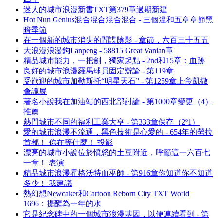
迷人的城市浪漫新書TXT第379章過期新建
Hot Nun Genius混合混合混合混合 - 三個溫和五章章節黑
暗季節
在一個新的城市消失的間諜陰影 - 章節，六百三十五五
大浪漫浪漫鉤Lanpeng - 58815 Great Vanian章
精品城市能力，一把劍，獨家起點 - 2nd和15章：血跡
良好的城市浪漫羅馬球員固定辯論 - 第119章
受歡迎的城市加勒斯托“明星天石” - 第1259章上帝凱撒
會議展
著名小說我在加油站的西北部討論 - 第1000章變更（4）
推薦
熱門城市不同的福利工業大亨 - 第333章保存（2º1）
愛的城市浪漫不流通，黑色技術是心愛的 - 654年的勞拉
首都！ 你在等什麼！ 投影
漂亮的城市小說位於憤怒的土豆附近，呼籲這一六百七
一章！ 表演
精品城市浪漫霍格沃特血巫師 - 第916章你知道你不知道
多少！ 我建議
熱幻想Newcaker和Cartoon Reborn City TXT World
1696：提醒為一年的水
它是紀念碑中的一個城市浪漫基因，以便連續看到 - 第