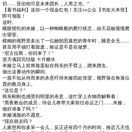
切……亚伯他可是未来团长，人类之光。”
【看书福利】送你一个现金红包！关注vx公众【书友大本营】
即可领取！
这时。
睡眼惺忪的米娅，以一种蜘蛛般的爬行状态，由天花板慢慢爬
出寝室。
模糊的视野里多出了一位她朝思暮想的青年时，睡意全无……
甚至用手抽打着面庞，验证是不是在做梦。
“尼古拉斯，你回来了！”
逆天魂囧完结版 十月糖水
米娅立马上前将脸蛋贴在韩东的手臂上，蹭来蹭去。
做出这番动作的瞬间。
一股不知从何而来的杀意吓得米娅四处张望，视野落在角落位
置的教员身上。
“这位是？”
韩东刚刚也感受到明显的杀意，连忙穿上衣物而解释着：
“黑夜教会的成员，待会儿将带大家前往命运之门……米娅，
做好准备了吗？”
米娅满脸的不愿意。
“现在就去吗？
人家想和你多呆一会儿，反正还有四个月的时间，推迟几天也