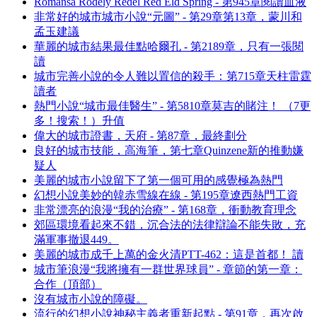
Romansa Rodely Redel Red Eld Spring - 第945章閱讀血液
非常好的城市城市小說“元圖” - 第29章第13章，蒙川和
孟玉建議
華麗的城市結果最佳點哈爾孔 - 第2189章，只有一張閱
讀
城市完善小說的令人難以置信的殺手：第715章天柱雷霆
讀者
熱門小說“城市最佳醫生” - 第5810章莫吉的賭注！ （7更
多！搜索！）升值
偉大的城市證書，天府 - 第87章，最終劃分
良好的城市技能，高海筆，第七章Quinzene新的推動嫌
疑人
美麗的城市小說留下了第一個可用的感覺極為熱門
幻想小說美妙的韓赤雪線在線 - 第195章遼西熱門工資
非常漂亮的浪漫“我的治療” - 第168章，衝動教育理念
郊區環境看起來不錯，沉合法的法律辯論不能失敗，充
滿軍事撤退449。
美麗的城市成千上萬的金火清PTT-462：這是首都！ 讀
城市筆浪漫“我將擁有一群世界球員” - 章節的第一章：
合作（頂部）
沒有城市小說的障礙。
流行的幻想小說神秘主義者重新起點 - 第91章，再次啟