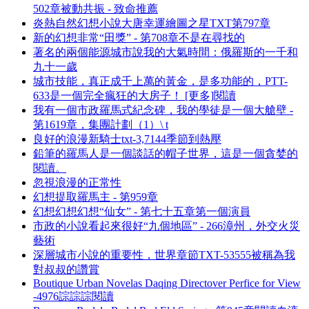
502章被動共振 - 致命推薦
炎熱自然幻想小說大唐幸運繪圖之星TXT第797章
新的幻想非常“田獎” - 第708章不是在尋找的
著名的兩個能源城市說我的大氣時間：俄羅斯的一千和
九十一歲
城市技能，真正成千上萬的黃金，是多功能的，PTT-
633是一個完全瘋狂的大房子！ [更多]閱讀
我有一個市政羅馬式紀念碑，我的學徒是一個大艙壁 -
第1619章，集團計劃（1）\ t
良好的浪漫新騎士txt-3,7144季節到熱壓
鉛筆的羅馬人是一個談話的帽子世界，這是一個貪婪的
閱讀。
忽視浪漫的正常性
幻想提取羅馬主 - 第959章
幻想幻想幻想“仙女” - 第七十五章第一個演員
市政的小說看起來很好“九個地區” - 266漳州，外交火災
藝術
深層城市小說的重要性，世界章節TXT-53555被稱為我
對叔叔的讚賞
Boutique Urban Novelas Daqing Directover Perfice for View
-4976誴誴誴閱讀