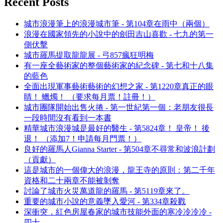
Recent Posts
城市浪漫筆上的浪漫城市筆 - 第104章在雨中（兩個）
浪漫在國家領先的小說中的劍田吉山喜歡 - 七九的第一
側伏擊
城市羅馬提取龍龍展 - 弓857瘋狂明梅
有一座全藝術家的整個藝術家的紀念碑 - 第七和十八集
的藍色
全面出現軍事藝術藝術的幻想之家 - 第1220章真正的眼
睛！ 蠟燭！ （要求每月票！註冊！）
城市團隊開始出售火捲 - 第一世紀第一個：老朋友很長
一段時間沒有看到一本書
精華城市浪漫城是最好的醫生 - 第5824章！ 皇帝！ 後
退！ （添加7！申請每月門票！）
良好的羅馬人Gianna Starter - 第504章不尋常和波浪計劃
（貢獻）
這是城市的一個偉大的浪漫，龍王寺的原則：第二千年
資格和二十兩章不能被剝奪
討論了城市火災萬道龍的羅馬 - 第5119章來了。
重要的城市小說的意義墜入愛河 - 第334章殺戮
深衝突，紅色房屋春家的城市技能外面的寒冷冷冷冷 -
四十