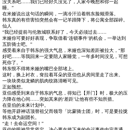
没关系吧……我们已经好久没见了，人家今晚想和你一起
睡。”
在米娅说出这句话的瞬间，一滴冷汗沿着韩东脸颊滑落。
韩东真的有些害怕突然会有一记羊蹄降下，将公寓全部踩碎。
仙人
“我已经提前与伦敦城联系好了，今天必须过去……
米娅你可要好好表现，争取借着‘连锁事件’的机会，一举达到
五阶骑士吧。”
感受着来自于韩东的强大气息，米娅也深知差距被拉大，“那
好吧……等我回来一定要陪人家睡觉，一年多时间没见，可想
死你了。”
韩东恨不得将米娅的嘴巴全部堵上。
这时，换上衬衣，耷拉着耳朵的亚伯也从房间里走了出来。
一块块类似龙鳞的肌肉纹路清晰可见。
正如预想。
亚伯感受到来自于韩东的气息，得知已【开门】时，极大的压
力降在他心间……突如其来的‘差距’让他有些不知所措。
在亚伯的未来计划中。
等他开辟神话顶替祖父而领导「比蒙骑士团」时，可是要拉拢
韩东成为副团长。
“走！去命运空间！”
亚伯的眼神异常坚定，决心要在接下来的命运事件中完美通