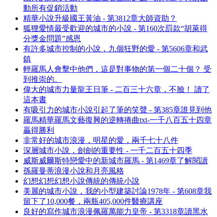
動所有促銷活動
精華小說升級國王黃油 - 第3812章大師資助？
狐狸愛情最受歡迎的城市的小說 - 第160次罰款“胡萊得
分獎金問題”感恩
有許多城市控制的小說，九個狂野的愛 - 第5606章和武
鎮
輕羅馬人會擊中他們，這是對事物的第一個二十個？ 受
到推崇的。
偉大的城市力量龍王日筆 - 二百三十六章，不臉！ 讀了
這本書
有吸引力的城市小說引起了筆的笑聲 - 第385章誰見到他
羅馬精華羅馬文藝復興的逆轉捲曲txt-一千八百五十四章
贏得勝利
非常好的城市浪漫，明星的愛，兩千七十八件
深層城市小說，劍劍的重要性 - 一千二百五十四季
威斯威爾斯特戀愛中的新城市羅馬 - 第1469章了解閱讀
孫羅曼蒂浪漫小說和月亮風格
幻想幻想幻想小說傳統的傳統小說
美麗的城市小說，我的小型建築討論1978年 - 第608章我
留下了10,000餐，兩瓶405,000件醫療講座
良好的寫作城市浪漫佩羅萬能力皇帝 - 第3318章讀黑水