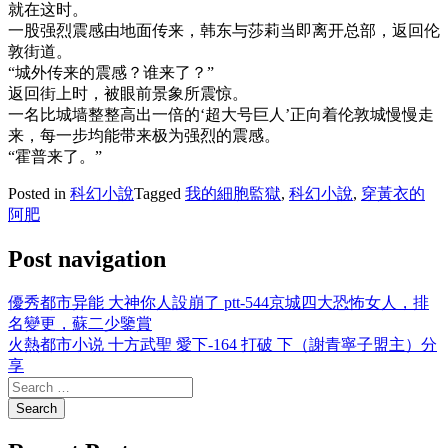
就在这时。
一股强烈震感由地面传来，韩东与莎莉当即离开总部，返回伦
敦街道。
“城外传来的震感？谁来了？”
返回街上时，被眼前景象所震惊。
一名比城墙整整高出一倍的‘超大号巨人’正向着伦敦城慢慢走
来，每一步均能带来极为强烈的震感。
“霍普来了。”
Posted in
科幻小說
Tagged
我的細胞監獄
,
科幻小說
,
穿黃衣的
阿肥
Post navigation
優秀都市异能 大神你人設崩了 ptt-544京城四大恐怖女人，排
名變更，蘇二少鑒賞
火熱都市小说 十方武聖 愛下-164 打破 下（謝青寧子盟主）分
享