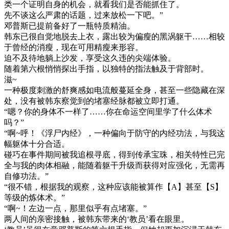
类一个证明自身的机会，就看我们是否能抓住了。
先不谈这么严肃的话题，过来放松一下吧。”
邓普斯已提前备好了一瓶特质精油。
韩东已很自觉地脱去上衣，露出较为偏瘦的黑涡躯干……相较
于曾经的消瘦，现在可用精瘦来形容。
迫不及待地躺上沙发，享受这久违的尖端体验。
随着第六根悄悄探出手指，以独特的指法触及于背部时。
滋~
一种极度刺激的舒爽感如电流般蔓延全身，甚至一些隐藏在深
处，没有被韩东察觉到的堵塞经脉都被立即打通。
“嗯？你的身体不一样了……你在命运空间里学了什么体术
吗？”
“啊~呼！《浮尸内经》，一种偏向于防守的内经功法，与我这
幅躯体十分合适。
碰巧在事件期间被我追根寻底，得到传承宝珠，相关特性已完
全与我的肉体相融，能随着躯干升级而获得对应强化，无需再
自修功法。”
“很不错，根据我的观察，这种应该能被算作【A】甚至【S】
等级的炼体术。”
“啊~！左边一点，那里似乎有点堵塞。”
两人间的亲密接触，被韩东带来的‘教员’看在眼里。