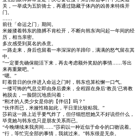
关，一举成为五阶骑士，再通过隐藏于体内的凶兽来特殊开
门。
……
前往「命运之门」期间。
米娅搂着韩东的胳膊不肯松开，不断向韩东询问起一年间的经
历，相当亲密。
多次感受到莫名的杀意。
一路走来，身后也留着一串深深的羊蹄印，满满的怒气留在其
中。
“一定要先确保能活下来，再去考虑额外奖励的事情……等出
来再重聚吧。”
“嗯。”
盯着昔日的伙伴进入命运之门时，韩东也算松懈一口气。
一缕可怖的气息立即由身后袭来，全程跟在身后‘教员’已将教
袍脱去，一脸阴沉地质问着：
“刚才的人类少女是你的【伴侣】吗？”
“伙伴而已，米娅性格如此，平日里比较粘我。”
莎莉这一路上近乎要气炸了，但仔细想想她又不好说些什么，
毕竟她与韩东也只是朋友关系而已。
“今晚继续来我房间……”莎莉以一种近似于命令的口吻说着。
“行，等忙完全部的事情，我就过来。”韩东很是无奈。