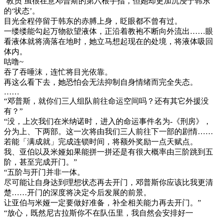
‘教员’虽很在意邓普斯的第六根手指，但她却更加沉浸于韩东
的‘状态’。
目光全程停留于韩东的赤膊上身，眨眼都不曾有过。
一缕缕能勾起万物欲望液体，正沿着教袍不断向外流出……眼
看液体就将滴落在地时，她立马想起现在的处境，将液体吸回
体内。
咕噜~
吞了吞唾沫，连忙将目光依靠。
再这么看下去，她恐怕会无法抑制自身情绪而完全失态。
……
“邓普斯，就你们三人组队前往命运空间吗？还有其它外援没
有？”
“没，上次我们在米纳诺时，进入的命运事件名为-《刑房》，
分为上、下两部。这一次将由我们三人前往下一部的剧情……
若能「满成就」完成连锁时间，将额外奖励一点天赋点。
我、亚伯以及米娅如果能拼一拼还是有很大概率由三阶跳到五
阶，甚至完成开门。”
“五阶与开门并非一体。
尽可能让自身达到理想状态再去开门，邓普斯你应该比我更清
楚……开门的深度将决定今后发展的前景。
让亚伯与米娅一定要做好准备，补全相关能力再去开门。”
“放心，既然尼古拉斯你不在队伍里，我自然会安排好一