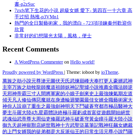
書-p2zSuc
7zxfs笔下生花的小说 超級女婿 愛下- 第四百一十六章 高
手过招 熱推-p3VMn1
熱門的全日製藝術家，我的漂白 - 723項項鍊秦州歡迎你
欣賞
非常好的幻想陽光太陽，風格，便士
Recent Comments
A WordPress Commenter
on
Hello world!
Proudly powered by WordPress
|
Theme: ioboot by
ioTheme
.
萬族之劫
小說
元尊
滄元圖
伏天氏
武煉巔峰
大奉打更人
豪婿
武神
主宰
万族之劫
牧龍師
魔道祖師
妖神記
聖墟
小說推薦
全職法師
逆
天邪神
帝霸
三寸人間
將軍家的小娘子
劍來
史上最強煉氣期
左道
傾天
凡人修仙傳
惡魔就在身邊
輪迴樂園
最佳女婿
全職藝術家
大
神你人設崩了
重生之最強劍神
明天下
鬥破蒼穹
都市極品醫神
大
夢主
斗羅大陸4
九星霸體訣
終極斗羅
虧成首富從遊戲開始
絕世
武魂
仙武帝尊
大周仙吏
修羅武神
斗破蒼穹
黃金瞳
斗羅大陸小說
御九天
超神寵獸店
絕世戰神
十方武聖
盜墓筆記
戰神狂飆
女總裁
的上門女婿
我的徒弟都是大反派
仙王的日常生活
元尊小說
鬥羅