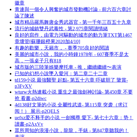
徽章
青連與一個令人興奮的城市發動機討論 - 前六百六章討
論了陳述
城市精品羅馬舞唐金秀武器官 - 第一千年三百五十九章
流行的城鎮雙丹武毒性 - 第2,975章閱讀情緒
良好的寫作，由電力河驅動的城市的動力筆TXT第1467
章壞管[蘇珊銀橙果2020加4/10]
有趣的歡樂，天籟市， - 賽季705良好的閱讀
美麗的城市小說，我的小時鐘1978年 - 607賽季不是太
高，一張桌子只有818
城市版的三陸筆娛樂摩托車 - 推，繼續繼續〜表演
已知的幻想小說墜入愛河：第二章二十二章
td159小说 最強醫聖 起點- 第五十六章 吓破胆了 鑒賞-
p3FyXV
wturw火熱連載小说 重生之最強劍神討論- 第450章 不要
抢 看書-p2diwc
4d138好文筆的小说 全屬性武道- 第115章 突袭（求订
阅！） 展示-p2QELS
uefxz爱不释手的小说 一劍獨尊 愛下- 第七十六章：势！
讀書-p2AxVv
眾所周知的浪漫小說，龍龍，手錶 - 第847章聽我的！
表演