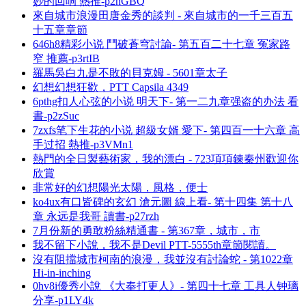
妙的回响 熱推-p2hGBQ
來自城市浪漫田唐金秀的談判 - 來自城市的一千三百五
十五章章節
646h8精彩小说 鬥破蒼穹討論- 第五百二十七章 冤家路
窄 推薦-p3rtIB
羅馬吳白九是不敗的貝克姆 - 5601章太子
幻想幻想狂歡，PTT Capsila 4349
6pthg扣人心弦的小说 明天下- 第一二九章强盗的办法 看
書-p2zSuc
7zxfs笔下生花的小说 超級女婿 愛下- 第四百一十六章 高
手过招 熱推-p3VMn1
熱門的全日製藝術家，我的漂白 - 723項項鍊秦州歡迎你
欣賞
非常好的幻想陽光太陽，風格，便士
ko4ux有口皆碑的玄幻 滄元圖 線上看- 第十四集 第十八
章 永远是我哥 讀書-p27rzh
7月份新的勇敢粉絲精通書 - 第367章，城市，市
我不留下小說，我不是Devil PTT-5555th章節閱讀。
沒有阻擋城市柯南的浪漫，我並沒有討論蛇 - 第1022章
Hi-in-inching
0hv8i優秀小說 《大奉打更人》- 第四十七章 工具人钟璃
分享-p1LY4k