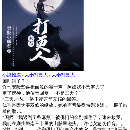
小說推薦
-
大奉打更人
-
大奉打更人
国师到了？！
许七安险些喜极而泣的喊一声：阿姨我不想努力了。
定了定神，他传音回复：“不是三天？”
“三天之内。”洛玉衡言简意赅的回答。
似乎是因为要双修的缘故，她的声音显得特别冷淡，一股子端
着的劲儿。
“国师，我遇到了些麻烦，被佛门的金刚缠住了，速来救我。
我们在雍州城南三十里的山脉里碰头。”许七安急切传音。。
“佛门金刚………你和佛门因何事产生冲突，是龙气？”洛玉衡