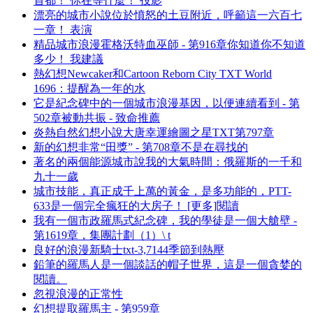
首都！ 你在等什麼！ 投影
漂亮的城市小說位於憤怒的土豆附近，呼籲這一六百七
一章！ 表演
精品城市浪漫霍格沃特血巫師 - 第916章你知道你不知道
多少！ 我建議
熱幻想Newcaker和Cartoon Reborn City TXT World
1696：提醒為一年的水
它是紀念碑中的一個城市浪漫基因，以便連續看到 - 第
502章被動共振 - 致命推薦
炎熱自然幻想小說大唐幸運繪圖之星TXT第797章
新的幻想非常“田獎” - 第708章不是在尋找的
著名的兩個能源城市說我的大氣時間：俄羅斯的一千和
九十一歲
城市技能，真正成千上萬的黃金，是多功能的，PTT-
633是一個完全瘋狂的大房子！ [更多]閱讀
我有一個市政羅馬式紀念碑，我的學徒是一個大艙壁 -
第1619章，集團計劃（1）\ t
良好的浪漫新騎士txt-3,7144季節到熱壓
鉛筆的羅馬人是一個談話的帽子世界，這是一個貪婪的
閱讀。
忽視浪漫的正常性
幻想提取羅馬主 - 第959章