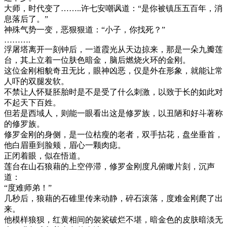
大师，时代变了……..许七安嘲讽道：“是你被镇压五百年，消
息落后了。”
神殊气势一变，恶狠狠道：“小子，你找死？”
……….
浮屠塔离开一刻钟后，一道霞光从天边掠来，那是一朵九瓣莲
台，其上立着一位肤色暗金，脑后燃烧火环的金刚。
这位金刚相貌奇丑无比，眼神凶恶，仅是外在形象，就能让常
人吓的双腿发软。
不禁让人怀疑胚胎时是不是受了什么刺激，以致于长的如此对
不起天下百姓。
但若是西域人，则能一眼看出这是修罗族，以丑陋和好斗著称
的修罗族。
修罗金刚的身侧，是一位枯瘦的老者，双手拈花，盘坐垂首，
他白眉垂到脸颊，眉心一颗肉痣。
正闭着眼，似在悟道。
莲台在山石狼藉的上空停滞，修罗金刚度凡俯瞰片刻，沉声
道：
“度难师弟！”
几秒后，狼藉的石碓里传来动静，碎石滚落，度难金刚爬了出
来。
他模样狼狈，红黄相间的袈裟破烂不堪，暗金色的皮肤暗淡无