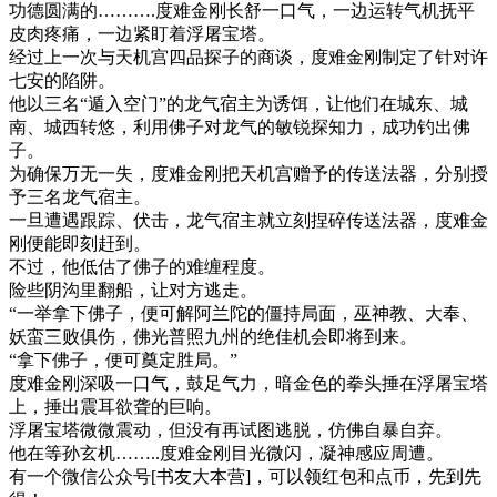
功德圆满的……….度难金刚长舒一口气，一边运转气机抚平
皮肉疼痛，一边紧盯着浮屠宝塔。
经过上一次与天机宫四品探子的商谈，度难金刚制定了针对许
七安的陷阱。
他以三名“遁入空门”的龙气宿主为诱饵，让他们在城东、城
南、城西转悠，利用佛子对龙气的敏锐探知力，成功钓出佛
子。
为确保万无一失，度难金刚把天机宫赠予的传送法器，分别授
予三名龙气宿主。
一旦遭遇跟踪、伏击，龙气宿主就立刻捏碎传送法器，度难金
刚便能即刻赶到。
不过，他低估了佛子的难缠程度。
险些阴沟里翻船，让对方逃走。
“一举拿下佛子，便可解阿兰陀的僵持局面，巫神教、大奉、
妖蛮三败俱伤，佛光普照九州的绝佳机会即将到来。
“拿下佛子，便可奠定胜局。”
度难金刚深吸一口气，鼓足气力，暗金色的拳头捶在浮屠宝塔
上，捶出震耳欲聋的巨响。
浮屠宝塔微微震动，但没有再试图逃脱，仿佛自暴自弃。
他在等孙玄机……..度难金刚目光微闪，凝神感应周遭。
有一个微信公众号[书友大本营]，可以领红包和点币，先到先