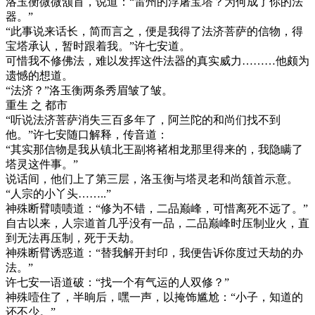
洛玉衡微微颔首，说道：“雷州的浮屠宝塔？为何成了你的法
器。”
“此事说来话长，简而言之，便是我得了法济菩萨的信物，得
宝塔承认，暂时跟着我。”许七安道。
可惜我不修佛法，难以发挥这件法器的真实威力………他颇为
遗憾的想道。
“法济？”洛玉衡两条秀眉皱了皱。
重生 之 都市
“听说法济菩萨消失三百多年了，阿兰陀的和尚们找不到
他。”许七安随口解释，传音道：
“其实那信物是我从镇北王副将褚相龙那里得来的，我隐瞒了
塔灵这件事。”
说话间，他们上了第三层，洛玉衡与塔灵老和尚颔首示意。
“人宗的小丫头……..”
神殊断臂啧啧道：“修为不错，二品巅峰，可惜离死不远了。”
自古以来，人宗道首几乎没有一品，二品巅峰时压制业火，直
到无法再压制，死于天劫。
神殊断臂诱惑道：“替我解开封印，我便告诉你度过天劫的办
法。”
许七安一语道破：“找一个有气运的人双修？”
神殊噎住了，半晌后，嘿一声，以掩饰尴尬：“小子，知道的
还不少。”