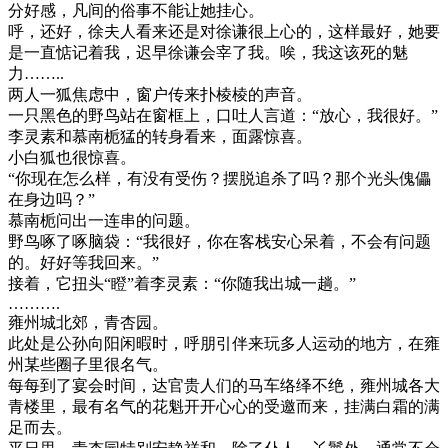
分好感，凡间的俗事不能让她挂心。
呼，还好，徐夫人看来还是对徐谦很上心的，这样最好，她要
是一直惦记着我，迟早徐谦会宰了我。唉，我这该死的魅
力……..
两人一狐焦虑中，窗户传来扑棱棱的声音。
一只黑色的野鸟站在窗框上，口吐人言道：“放心，我很好。”
李灵素和慕南栀猛的转身看来，面露惊喜。
小白狐也很惊喜。
“你现在怎么样，有没有受伤？摆脱追杀了吗？那个光头傀儡
在身边吗？”
慕南栀问出一连串的问题。
野鸟啄了啄脑袋：“我很好，你在客栈安心呆着，不会有问题
的。好好等我回来。”
接着，它扭头“瞪”着李灵素：“你随我出城一趟。”
……….
雍州城北郊，青杏园。
此处是公孙向阳闲暇时，呼朋引伴来玩多人运动的地方，在雍
州某些圈子里很名气。
每每到了宴会时间，达官贵人们的马车络绎不绝，雍州城各大
青楼里，最有名气的花魁开开心心的受邀而来，挂满白霜的满
足而去。