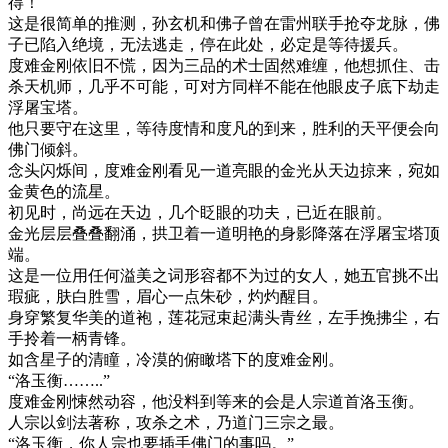
得！
这是很简单的推测，孙玄机和佛子曾在雷州联手抢夺龙脉，佛
子已陷入绝境，无法逃走，停在此处，必定是等待援兵。
度难金刚依旧不慌，因为三品的术士固然难缠，他想抓住、击
杀天机师，几乎不可能，可对方同样不能在他眼皮子底下劫走
浮屠宝塔。
他只要守在这里，等待度情和度凡的到来，胜利的天平便会向
佛门倾斜。
念头闪烁间，度难金刚看见一道亮眼的金光从天边掠来，宛如
金黄色的流星。
初见时，尚远在天边，几个眨眼的功夫，已近在眼前。
金光层层叠叠翻涌，拱卫着一道明艳的身影降落在浮屠宝塔顶
端。
这是一位用任何溢美之词形容都不为过的女人，她五官挑不出
瑕疵，肤白胜雪，眉心一点朱砂，灼灼醒目。
身穿繁复华美的道袍，莲花冠束起满头青丝，左手挽拂尘，右
手拎着一柄青锋。
如含星子的清瞳，冷漠的俯瞰塔下的度难金刚。
“洛玉衡……..”
度难金刚悚然动容，他没料到等来的会是人宗道首洛玉衡。
人宗以剑法著称，攻杀之术，乃道门三宗之最。
“洛玉衡，你人宗也要插手佛门的事吗。”