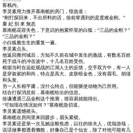
客栈内。
李灵素用力推开慕南栀的房门，惶急道：
“刚打探回来，不出所料的话，徐前辈遇到的是度难金刚。”
棄 妃 別 來 無恙
慕南栀花容失色，下意识的抱紧怀里的白狐：“三品的金刚？”
“三品的金刚？”
小白狐脆生生的重复一遍。
李灵素点头。
他返回雍州城后，方知不久前在城中发生的激战，有数名百姓
死于战斗的冲击波中，十几名百姓受伤。
根据当时在远处观战的江湖人士的反馈，交手双方中，有一人
是穿袈裟的和尚，特点是高大、皮肤暗金色，没有眉毛、胡须
和头发。
另一人长相平庸，没什么特点，但能驱使动物为己所用。
结合打探消息前，慕南栀给出的信息。
徐谦遭遇三品金刚这个推测，很容易就能得出。
“可知现在情况如何？”慕南栀急切道。
李灵素遗憾摇头。
慕南栀在房间里来回踱步，眉头紧锁。
李灵素还是第一次见她这般焦虑，以往的徐夫人，优哉游哉，
说话做事都透着懒散，好像自己是个仙女，除了对他可能有几