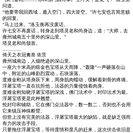
问道。
“他要带我回西域，遁入空门，四大皆空。”许七安也言简意赅
的回复。
“马上过来。”洛玉衡再没废话。
许七安不再废话，转身走到塔灵老和尚身边，道：“大师，去
雍州城南五十里外的深山里。”
塔灵老和尚颔首。
…………
倚天之衣冠禽兽 依茨
雍州城南边，人烟绝迹的深山里。
一座六十米高的暗金色宝塔从天而降，“轰隆”一声砸落在山
中，附近的山峰剧烈震动，石块滚落。
度难金刚从塔身跃下来，周身肌肉蠕动，缓解着刺骨的疼痛。
浮屠宝塔一直在抗拒他，法器的力量侵蚀着肉身。
度难金刚知晓浮屠宝塔的深浅，佛门法术中，封印法术为最。
浮屠宝塔更是此种翘楚。
抡封印和辅助，它在佛门众法器中，数一数二，否则也不会用
它来镇压神殊断臂。
但世上没有完美的法器，浮屠宝塔最大的缺陷，就是缺乏强而
有力的攻击手段。
只要拖住浮屠宝塔，等待度情和度凡的赶来，这次伏击依旧是