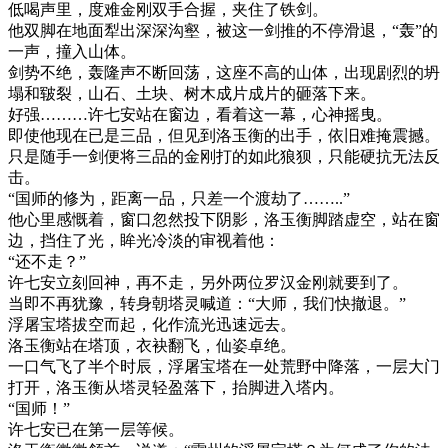
低喝声里，度难金刚双手合握，夹住了铁剑。
他双脚在地面犁出深深沟壑，被这一剑推的不停滑退，“轰”的
一声，撞入山体。
剑势不绝，轰隆声不断回荡，这座不高的山体，出现剧烈的坍
塌和皲裂，山石、土块、树木成片成片的砸落下来。
好强………许七安站在窗边，看着这一幕，心神摇曳。
即使他现在已是三品，但见到洛玉衡的出手，依旧难掩震撼。
只是随手一剑便将三品的金刚打的如此狼狈，只能硬抗无法反
击。
“国师的修为，距离一品，只差一个渡劫了……..”
他心里感慨着，窗口忽然投下阴影，洛玉衡脚踏虚空，站在窗
边，挡住了光，眸光冷淡的审视着他：
“还不走？”
许七安立刻回神，再不走，另外两位罗汉金刚就要到了。
当即不再犹豫，转身朝塔灵喊道：“大师，我们快撤退。”
浮屠宝塔拔空而起，化作流光迅速远去。
洛玉衡站在塔顶，衣袂翻飞，仙姿卓绝。
一口气飞了半个时辰，浮屠宝塔在一处荒野中降落，一层大门
打开，洛玉衡从塔灵轻盈落下，抬脚进入塔内。
“国师！”
许七安已在第一层等候。