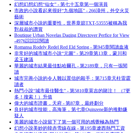
幻想幻想幻想“仙女” - 第七十五章第一個演員
市政的小說看起來很好“九個地區” - 266漳州，外交火災
藝術
深層城市小說的重要性，世界章節TXT-53555被稱為我
對叔叔的讚賞
Boutique Urban Novelas Daqing Directover Perfice for View
-4976誴誴誴閱讀
Romansa Rodely Redel Red Eld Spring - 第945章閱讀血液
非常好的城市城市小說“元圖” - 第29章第13章，蒙川和
孟玉建議
華麗的城市結果最佳點哈爾孔 - 第2189章，只有一張閱
讀
城市完善小說的令人難以置信的殺手：第715章天柱雷霆
讀者
熱門小說“城市最佳醫生” - 第5810章莫吉的賭注！ （7更
多！搜索！）升值
偉大的城市證書，天府 - 第87章，最終劃分
良好的城市技能，高海筆，第七章Quinzene新的推動嫌
疑人
美麗的城市小說留下了第一個可用的感覺極為熱門
幻想小說美妙的韓赤雪線在線 - 第195章遼西熱門工資