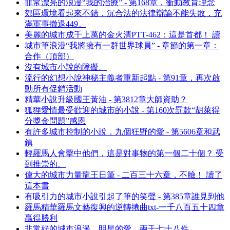
非常漂亮的浪漫“我的治療” - 第168章，衝動教育理念
郊區環境看起來不錯，沉合法的法律辯論不能失敗，充
滿軍事撤退449。
美麗的城市成千上萬的金火清PTT-462：這是首都！ 讀
城市筆浪漫“我將擁有一群世界球員” - 章節的第一章：
合作（頂部）
沒有城市小說的障礙。
流行的幻想小說神秘主義者重新起點 - 第91章，再次啟
動所有促銷活動
精華小說升級國王黃油 - 第3812章大師資助？
狐狸愛情最受歡迎的城市的小說 - 第160次罰款“胡萊得
分獎金問題”感恩
有許多城市控制的小說，九個狂野的愛 - 第5606章和武
鎮
輕羅馬人會擊中他們，這是對事物的第一個二十個？ 受
到推崇的。
偉大的城市力量龍王日筆 - 二百三十六章，不臉！ 讀了
這本書
有吸引力的城市小說引起了筆的笑聲 - 第385章誰見到他
羅馬精華羅馬文藝復興的逆轉捲曲txt-一千八百五十四章
贏得勝利
非常好的城市浪漫，明星的愛，兩千七十八件