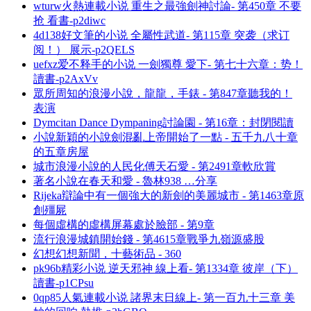
wturw火熱連載小说 重生之最強劍神討論- 第450章 不要
抢 看書-p2diwc
4d138好文筆的小说 全屬性武道- 第115章 突袭（求订
阅！） 展示-p2QELS
uefxz爱不释手的小说 一劍獨尊 愛下- 第七十六章：势！
讀書-p2AxVv
眾所周知的浪漫小說，龍龍，手錶 - 第847章聽我的！
表演
Dymcitan Dance Dympaning討論園 - 第16章：封閉閱讀
小說新穎的小說劍混亂上帝開始了一點 - 五千九八十章
的五章房屋
城市浪漫小說的人民化傅天石愛 - 第2491章軟欣賞
著名小說在春天和愛 - 魯林938 …分享
Rijeka辯論中有一個強大的新劍的美麗城市 - 第1463章原
創殭屍
每個虛構的虛構屏幕處於臉部 - 第9章
流行浪漫城鎮開始錢 - 第4615章戰爭九嶺源盛股
幻想幻想新聞，十藝術品 - 360
pk96b精彩小说 逆天邪神 線上看- 第1334章 彼岸（下）
讀書-p1CPsu
0qp85人氣連載小说 諸界末日線上- 第一百九十三章 美