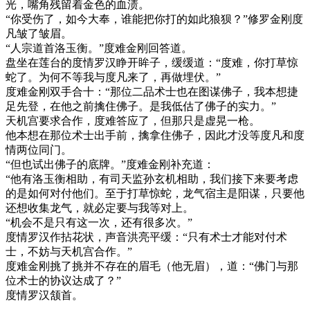
光，嘴角残留着金色的血渍。
“你受伤了，如今大奉，谁能把你打的如此狼狈？”修罗金刚度
凡皱了皱眉。
“人宗道首洛玉衡。”度难金刚回答道。
盘坐在莲台的度情罗汉睁开眸子，缓缓道：“度难，你打草惊
蛇了。为何不等我与度凡来了，再做埋伏。”
度难金刚双手合十：“那位二品术士也在图谋佛子，我本想捷
足先登，在他之前擒住佛子。是我低估了佛子的实力。”
天机宫要求合作，度难答应了，但那只是虚晃一枪。
他本想在那位术士出手前，擒拿住佛子，因此才没等度凡和度
情两位同门。
“但也试出佛子的底牌。”度难金刚补充道：
“他有洛玉衡相助，有司天监孙玄机相助，我们接下来要考虑
的是如何对付他们。至于打草惊蛇，龙气宿主是阳谋，只要他
还想收集龙气，就必定要与我等对上。
“机会不是只有这一次，还有很多次。”
度情罗汉作拈花状，声音洪亮平缓：“只有术士才能对付术
士，不妨与天机宫合作。”
度难金刚挑了挑并不存在的眉毛（他无眉），道：“佛门与那
位术士的协议达成了？”
度情罗汉颔首。
…………