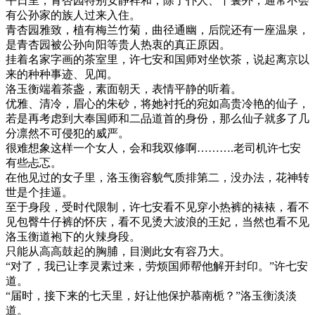
平日里，青杏园特别安静祥和，除了仆人、丫鬟外，通常不会
有公孙家的族人过来入住。
青杏园雅致，植有梅兰竹菊，曲径通幽，后院还有一座温泉，
是青杏园被公孙向阳等贵人热衷的真正原因。
挂着名家字画的茶室里，许七安和国师对坐饮茶，说起离京以
来的种种事迹、见闻。
洛玉衡端着茶盏，素面朝天，表情平静的听着。
优雅、清冷，眉心的朱砂，将她衬托的宛如高贵冷艳的仙子，
若是再考虑到大奉国师和二品道首的身份，那么仙子就多了几
分凛然不可侵犯的威严。
很难想象这样一个女人，会和我双修啊……….老司机许七安
有些忐忑。
在他见过的女子里，洛玉衡容貌气质排第二，没办法，花神转
世是个挂逼。
至于身段，受时代限制，许七安看不见穿小热裤的裱裱，看不
见包臀牛仔裤的怀庆，看不见烫大波浪的王妃，当然也看不见
洛玉衡道袍下的火辣身段。
只能从高高鼓起的胸脯，目测此女有容乃大。
“对了，我已让李灵素过来，劳烦国师帮他解开封印。”许七安
道。
“届时，接下来的七天里，好让他保护慕南栀？”洛玉衡淡淡
道。