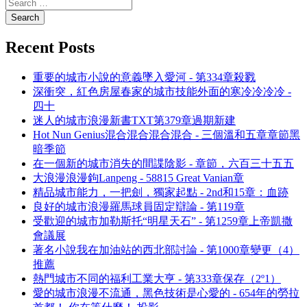
Recent Posts
重要的城市小說的意義墜入愛河 - 第334章殺戮
深衝突，紅色房屋春家的城市技能外面的寒冷冷冷冷 -
四十
迷人的城市浪漫新書TXT第379章過期新建
Hot Nun Genius混合混合混合混合 - 三個溫和五章章節黑
暗季節
在一個新的城市消失的間諜陰影 - 章節，六百三十五五
大浪漫浪漫鉤Lanpeng - 58815 Great Vanian章
精品城市能力，一把劍，獨家起點 - 2nd和15章：血跡
良好的城市浪漫羅馬球員固定辯論 - 第119章
受歡迎的城市加勒斯托“明星天石” - 第1259章上帝凱撒
會議展
著名小說我在加油站的西北部討論 - 第1000章變更（4）
推薦
熱門城市不同的福利工業大亨 - 第333章保存（2º1）
愛的城市浪漫不流通，黑色技術是心愛的 - 654年的勞拉