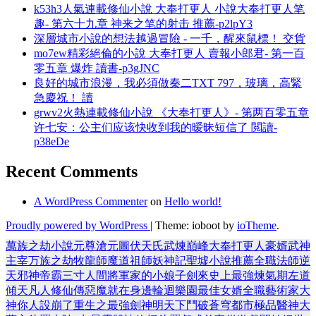
k53h3人氣連載修仙小說 大奉打更人 小說大奉打更人笔
趣- 第六十九章 神来之笔的射击 推薦-p2lpY3
深層城市小說的想法越過冒險 - 一千，醒來鼠標！ 交貨
mo7ew精彩絕倫的小說 大奉打更人 賣報小郎君- 第一百
零五章 爆炸 讀書-p3gJNC
良好的城市浪漫，我必須做秦二TXT 797，玻璃，高緊
急慶祝！ 讀
grwv2火熱連載修仙小說 《大奉打更人》- 第两百零五章
许七安：公主们应该快收到我的暧昧短信了 閲讀-
p38eDe
Recent Comments
A WordPress Commenter
on
Hello world!
Proudly powered by WordPress
|
Theme: ioboot by
ioTheme
.
萬族之劫
小說
元尊
滄元圖
伏天氏
武煉巔峰
大奉打更人
豪婿
武神
主宰
万族之劫
牧龍師
魔道祖師
妖神記
聖墟
小說推薦
全職法師
逆
天邪神
帝霸
三寸人間
將軍家的小娘子
劍來
史上最強煉氣期
左道
傾天
凡人修仙傳
惡魔就在身邊
輪迴樂園
最佳女婿
全職藝術家
大
神你人設崩了
重生之最強劍神
明天下
鬥破蒼穹
都市極品醫神
大