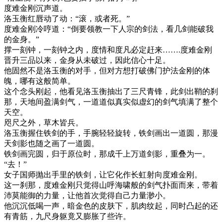
度难金刚沉声道。
洛玉衡红唇动了动：“滚，或者死。”
度难金刚冷哼道：“倒要领教一下人宗的剑法，看几剑能破我
的金身。”
撑一刻钟，一刻钟之内，度情和度凡必定赶来…….度难金刚
晋升三品以来，金身从未破过，因此信心十足。
他固然不是洛玉衡的对手，但对方想打破佛门护法金刚的体
魄，哪有这般简单。
这个念头刚起，他看见洛玉衡抽出了三尺青锋，此剑出鞘的刹
那，天地间盈满剑气，一道道似真实似虚幻的剑气填满了整个
天空。
咫尺之外，草木皆兵。
洛玉衡握住铁剑的手，手腕轻轻旋转，铁剑画出一道圆，那漫
天剑影也随之画了一道圆。
铁剑画完圆，归于原位时，那成千上万道剑影，重叠为一。
“去！”
女子国师抛出手里的铁剑，让它化作长虹射向度难金刚。
这一刹那，度难金刚只觉得山呼海啸般的剑气扑面而来，带着
沛莫能御的力量，让他首次觉得自己力量渺小。
他沉沉低喝一声，暗金色的皮肤下，肌肉纹起，同时凸起的还
有青筋，九尺身躯竟又膨胀了些许。