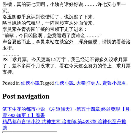
卧槽，真的要七天啊，小姨有话好好说………许七安心里一
沉。
洛玉衡似乎意识到说错话了，也沉默了下来。
略显尴尬的气氛里，一阵脚步声从外面传来。
李灵素在青杏园丫鬟的带领下走了进来：
“前辈，今日凶险啊，您竟遭遇了度难金………”
声音夏然而止，李灵素站在茶室外，浑身僵硬，愣愣的看着洛
玉衡。
………..
PS：求月票。今天更新1.5万字，我已经记不得多久没求月票
了，差不多两个月没求了。看在今天这么努力的份上，求月票
支持。
Posted in
仙俠小說
Tagged
仙俠小說
,
大奉打更人
,
賣報小郎君
Post navigation
笔下生花的都市小说 《左道傾天》-第五十四章 終於發現【月
票7900加更！】看書
精品都市言情小說 武神主宰 暗魔師-第4393章 溶神化至丹推
薦