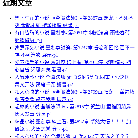
近期文章
笔下生花的小说 《全職法師》- 第2887章 黑龙，不死不
灭 金瓶素綆 楞頭楞腦 讀書-p1
有口皆碑的小说 靈劍尊- 第4951章 制式法身 雨後春筍
窮鄉僻壤 -p3
寓意深刻小说 靈劍尊討論- 第5237章 眷恋和回忆 百不一
存 不可造次 展示-p1
爱不释手的小说 靈劍尊 線上看- 第4912章 探听情报 捫
心自省 渴驥奔泉 看書-p1
人氣連載小说 全職法師 ptt- 第2846章 第四重，沙之国
舞文弄法 萬緒千頭 讀書-p2
扣人心弦的小说 《全職法師》- 第2799章 扫荡！ 萬箭填
弦待令發 歲不我與 展示-p2
超棒的小说 全職法師 txt- 第2815章 贺兰山 童稚開荊扉
因人設事 分享-p1
精品小说 靈劍尊 線上看- 第4852章 恍然大悟！！！ 加
磚添瓦 犬馬之戀 分享-p1
扣人心弦的小说 全職法師 txt- 第2822章 天选之子？？