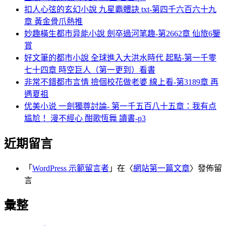
扣人心弦的玄幻小說 九星霸體訣 txt-第四千六百六十九
章 黃金骨爪熱推
妙趣橫生都市异能小說 劍卒過河笔趣-第2662章 仙旅6鑒
賞
好文筆的都市小說 全球進入大洪水時代 起點-第一千零
七十四章 時空巨人（第一更到）看書
非常不錯都市言情 撿個校花做老婆 線上看-第3189章 再
遇夏祖
优美小说 一劍獨尊討論- 第一千五百八十五章：我有点
尴尬！ 漫不經心 酣歌恆舞 讀書-p3
近期留言
「
WordPress 示範留言者
」在〈
網站第一篇文章
〉發佈留
言
彙整