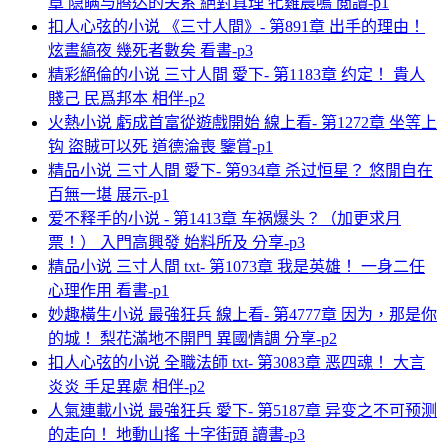
章 隐瞒与腾达的关系 絕對真理 牝雞晨鳴 閲讀-p1
扣人心弦的小说 《三寸人間》- 第891章 出手的理由！
炫晝縞夜 幾死者數矣 看書-p3
精彩絕倫的小说 三寸人間 愛下- 第1183章 约定！ 貴人
賤己 民爲邦本 相伴-p2
火熱小说 虧成首富從遊戲開始 線上看- 第1272章 坐等上
钩 盜賊可以死 道德淪喪 鑒賞-p1
精品小说 三寸人間 愛下- 第934章 杀过恒星？ 悠閒自在
百無一堪 展示-p1
爱不释手的小说 - 第1413章 车祸爆头？（加更求月
票！） 入門高興發 始料所及 分享-p3
精品小说 三寸人間 txt- 第1073章 我是英雄！ 一身二任
心理作用 看書-p1
妙趣橫生小说 最強狂兵 線上看- 第4777章 因为，那是你
的城！ 梨花滿地不開門 異國情調 分享-p2
扣人心弦的小说 全職法師 txt- 第3083章 恶四魂！ 大言
炎炎 手足異處 相伴-p2
人氣連載小说 最強狂兵 愛下- 第5187章 异变之不可预测
的走向！ 地動山搖 十字街頭 讀書-p3