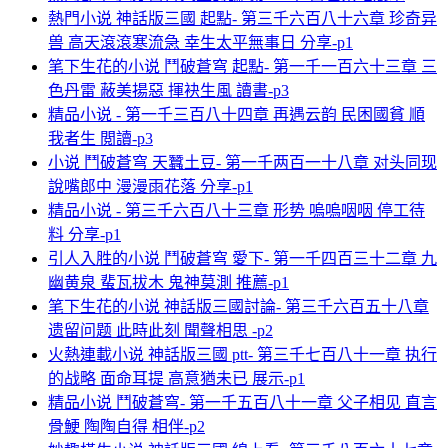
熱門小说 神話版三國 起點- 第三千六百八十六章 珍奇异
兽 高天滾滾寒流急 幸生太平無事日 分享-p1
笔下生花的小说 鬥破蒼穹 起點- 第一千一百六十三章 三
色丹雷 蔽美揚惡 揮袂生風 讀書-p3
精品小说 - 第一千三百八十四章 再遇云韵 民困國貧 順
我者生 閲讀-p3
小说 鬥破蒼穹 天蠶土豆- 第一千两百一十八章 对头同现
說嘴郎中 漫漫雨花落 分享-p1
精品小说 - 第三千六百八十三章 形势 嗚嗚咽咽 停工待
料 分享-p1
引人入胜的小说 鬥破蒼穹 愛下- 第一千四百三十二章 九
幽黄泉 蜚瓦拔木 鬼神莫測 推薦-p1
笔下生花的小说 神話版三國討論- 第三千六百五十八章
遗留问题 此時此刻 聞聲相思 -p2
火熱連載小说 神話版三國 ptt- 第三千七百八十一章 执行
的战略 面命耳提 高意猶未已 展示-p1
精品小说 鬥破蒼穹- 第一千五百八十一章 父子相见 直言
骨鯁 陶陶自得 相伴-p2