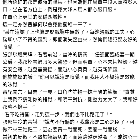
他所統帥的都是彼時的降兵，也因為他在周軍中段人頭膾炙人
口，坐在者方位上，倒是讓大隊人馬人都心服口服。
在軍心上更其的安穩區域性。
這一定亦然曹操何以會讓他獨領一軍了。
“某在這壩子上也算是歷戰胸中無數了，每逢遇戰的工夫，心
房聊小了不得的感到，即便消失整由來，然俺們總犯疑友好的
嗅覺！”
張郃眯體察眸，看著前沿，幽冷的情商：“任憑面臨成套一期
公爵，我都煙雲過眼多大驚恐，但面明軍，心本末片燈殼，越
有安全殼，越亟需警惕，而越小心翼翼，越有新鮮感！”
他施施然的議：“你可以說這是嗅覺，而我用人不疑這是效能
的味覺！”
審配聞言，目閃了一晃，口角些許揚一抹辛酸的笑顏：“實質
上我倒不猜測你的錯覺，和明軍對抗，側壓力太大了，我和好
都略不搶手！”
“看不吃得開，走到這一步，我們也不比路走了！”
張郃生冷的共謀：“說句不行聽的，我輩都是二心之臣了，可
做不來三姓僱工，因為要買一戰而死，要麼一戰而勝！”
當初的反叛，不致於饒肯切的，而這路越走越窄了，能歸心一