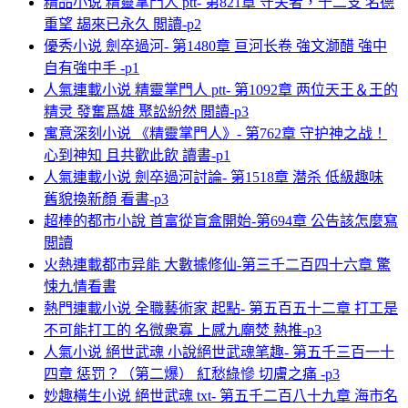
精品小说 精靈掌門人 ptt- 第821章 守关者，十二支 名德
重望 朅來已永久 閲讀-p2
優秀小说 劍卒過河- 第1480章 亘河长卷 強文溮醋 強中
自有強中手 -p1
人氣連載小说 精靈掌門人 ptt- 第1092章 两位天王＆王的
精灵 發奮爲雄 聚訟紛然 閲讀-p3
寓意深刻小说 《精靈掌門人》- 第762章 守护神之战！
心到神知 且共歡此飲 讀書-p1
人氣連載小说 劍卒過河討論- 第1518章 潜杀 低級趣味
舊貌換新顏 看書-p3
超棒的都市小說 首富從盲盒開始-第694章 公告該怎麼寫
閲讀
火熱連載都市异能 大數據修仙-第三千二百四十六章 驚
悚九情看書
熱門連載小说 全職藝術家 起點- 第五百五十二章 打工是
不可能打工的 名微衆寡 上感九廟焚 熱推-p3
人氣小说 絕世武魂 小說絕世武魂笔趣- 第五千三百一十
四章 惩罚？（第二爆） 紅愁綠慘 切膚之痛 -p3
妙趣橫生小说 絕世武魂 txt- 第五千二百八十九章 海市名