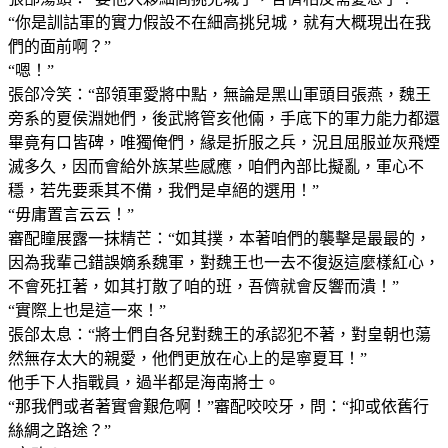
“你是訓詁軍的實力假設不在細高挑兒城，就有大概現出在我
們的面前啊？”
“嗯！”
張郃冷笑：“部領軍愛將中點，無論是黑山軍頭目張燕，魏王
旁系的夏侯淵她們，後武將管亥他倆，手底下的軍力能力都還
畢竟有口皆碑，唯獨俺們，緣是折服之兵，況且屈服並灰飛煙
滅多久，因而會給外族某些感應，咱們內部比擬亂，軍心不
穩，若先要乘其不備，我們是卓絕的選用！”
“毋庸置言云云！”
審配瞳展露一抹精芒：“如其撲，本著咱們的襲擊是最最的，
因為我輩己錯誤嫡系魏軍，對魏王也一去不復返這麼樣紅心，
不會死扛著，如其打散了咱的班，吾儕就會反響而潰！”
“實際上也是這一來！”
張郃太息：“將士們自各兒對魏王的承認犯不著，對皇朝也蕩
然無存太大的親愛，他們更放在心上的是寧夏耳！”
他手下人指戰員，過半都是海南將士。
“那我們或者著實會艱危啊！”審配咬咬牙，問：“抑或依舊行
絲綢之路途？”