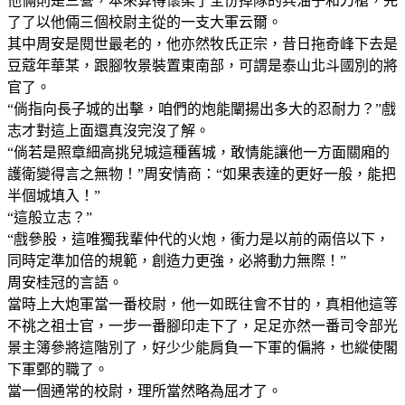
他倆則是三營，本來算得懷柔了全份掉隊的兵油子和刀槍，完
了了以他倆三個校尉主從的一支大軍云爾。
其中周安是閱世最老的，他亦然牧氏正宗，昔日拖奇峰下去是
豆蔻年華某，跟腳牧景裝置東南部，可謂是泰山北斗國別的將
官了。
“倘指向長子城的出擊，咱們的炮能闡揚出多大的忍耐力？”戲
志才對這上面還真沒完沒了解。
“倘若是照章細高挑兒城這種舊城，敢情能讓他一方面關廂的
護衛變得言之無物！”周安情商：“如果表達的更好一般，能把
半個城填入！”
“這般立志？”
“戲參股，這唯獨我輩仲代的火炮，衝力是以前的兩倍以下，
同時定準加倍的規範，創造力更強，必將動力無際！”
周安桂冠的言語。
當時上大炮軍當一番校尉，他一如既往會不甘的，真相他這等
不祧之祖士官，一步一番腳印走下了，足足亦然一番司令部光
景主簿參將這階別了，好少少能肩負一下軍的偏將，也縱使閣
下軍鄄的職了。
當一個通常的校尉，理所當然略為屈才了。