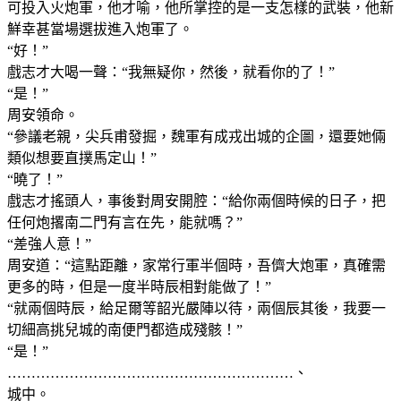
可投入火炮軍，他才喻，他所掌控的是一支怎樣的武裝，他新
鮮幸甚當場選拔進入炮軍了。
“好！”
戲志才大喝一聲：“我無疑你，然後，就看你的了！”
“是！”
周安領命。
“參議老親，尖兵甫發掘，魏軍有成戎出城的企圖，還要她倆
類似想要直撲馬定山！”
“曉了！”
戲志才搖頭人，事後對周安開腔：“給你兩個時候的日子，把
任何炮撂南二門有言在先，能就嗎？”
“差強人意！”
周安道：“這點距離，家常行軍半個時，吾儕大炮軍，真確需
更多的時，但是一度半時辰相對能做了！”
“就兩個時辰，給足爾等韶光嚴陣以待，兩個辰其後，我要一
切細高挑兒城的南便門都造成殘骸！”
“是！”
……………………………………………………、
城中。