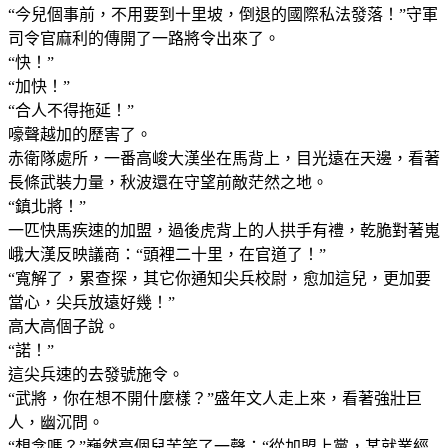
“今兒個事前，不用要到十里坡，倒退的國際私法發落！”守軍
司令官麻利的傳開了一路將令出來了。
“快！”
“加快！”
“合人不得拖延！”
嚎聲越加的歷害了。
赤衛隊處所，一番高峻大漢坐在馬背上，目光遠在天邊，看著
長條武裝力量，秋波還在守望前敵茫然之地。
“鎮北將！”
一匹快馬疾速的加盟，過後虎背上的人拱手有禮，乾脆對著嵬
峨大漢反映議商：“頭裡二十里，在官道了！”
“寬解了，累查探，其它你通知尖兵校尉，愈加這兒，更加要
當心，尖兵放遠好幾！”
高大高個子說。
“諾！”
這尖兵速的去發號施令。
“武將，你在想不開什麼樣？”盛年文人走上來，看著強壯巨
人，幽沉問。
“想念嗎？”巍然高個兒苦笑了一聲：“從加盟上黨，某就業經