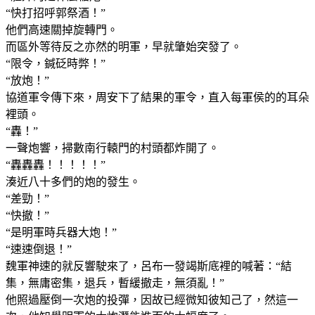
“快打招呼郭祭酒！”
他們高速關掉旋轉門。
而區外等待反之亦然的明軍，早就肇始突發了。
“限令，鍼砭時弊！”
“放炮！”
協道軍令傳下來，周安下了結果的軍令，直入每軍侯的的耳朵
裡頭。
“轟！”
一聲炮響，掃數南行轅門的村頭都炸開了。
“轟轟轟！！！！！”
湊近八十多們的炮的發生。
“差勁！”
“快撤！”
“是明軍時兵器大炮！”
“速速倒退！”
魏軍神速的就反響駛來了，呂布一發竭斯底裡的喊著：“結
集，無庸密集，退兵，暫緩撤走，無須亂！”
他照過壓倒一次炮的投彈，因故已經微知彼知己了，然這一