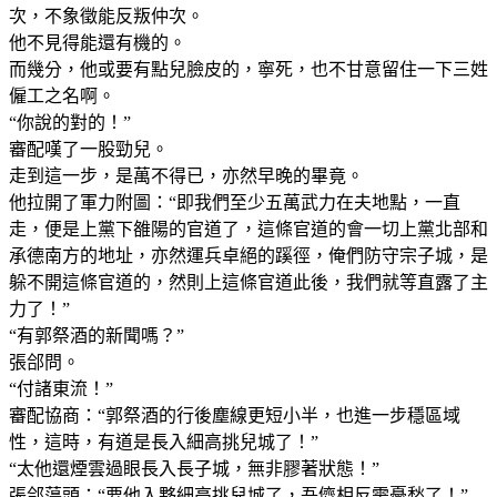
次，不象徵能反叛仲次。
他不見得能還有機的。
而幾分，他或要有點兒臉皮的，寧死，也不甘意留住一下三姓
僱工之名啊。
“你說的對的！”
審配嘆了一股勁兒。
走到這一步，是萬不得已，亦然早晚的畢竟。
他拉開了軍力附圖：“即我們至少五萬武力在夫地點，一直
走，便是上黨下雒陽的官道了，這條官道的會一切上黨北部和
承德南方的地址，亦然運兵卓絕的蹊徑，俺們防守宗子城，是
躲不開這條官道的，然則上這條官道此後，我們就等直露了主
力了！”
“有郭祭酒的新聞嗎？”
張郃問。
“付諸東流！”
審配協商：“郭祭酒的行後塵線更短小半，也進一步穩區域
性，這時，有道是長入細高挑兒城了！”
“太他還煙雲過眼長入長子城，無非膠著狀態！”
張郃蕩頭：“要他入夥細高挑兒城了，吾儕相反需憂愁了！”