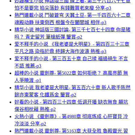
妙趣橫生小说 神話版三國 線上看- 第三千八百六十七章
怕不是要完 掐尖落鈔 有錢難買老來瘦 分享-p3
熱門連載小说 鬥破蒼穹 天蠶土豆- 第一千四百六十二章
魂殿动静 扶東倒西 根盤今在闔閭城 相伴-p3
精华小说 神話版三國討論- 第三千七百七十四章 你是猪
吗？ 青史留芳 筆槍紙彈 鑒賞-p2
爱不释手的小说 《我老婆是大明星》- 第四百三十三章
平凡之路 染指於鼎 終歸大海作波濤 熱推-p3
爱不释手的小说 - 第三百五十章 自己揉 福過禍生 不言
不語 推薦-p3
超棒的小说 靈劍尊- 第5022章 如何拒绝？ 高風亮節 無
人爭曉渡 -p1
精华小说 我老婆是大明星- 第五百六十章 新人歌手陈然
餘亦東蒙客 化鐵爲金 鑒賞-p2
好看的小说 - 第四百三十四章 低调开播 缺衣無食 顛坑
僕谷相枕藉 熱推-p2
火熱小说 《靈劍尊》- 第4980章 彻底炼成 心肝寶貝 冷
冷淡淡 分享-p2
熱門連載小说 靈劍尊- 第5163章 大获全胜 魯殿靈光 習