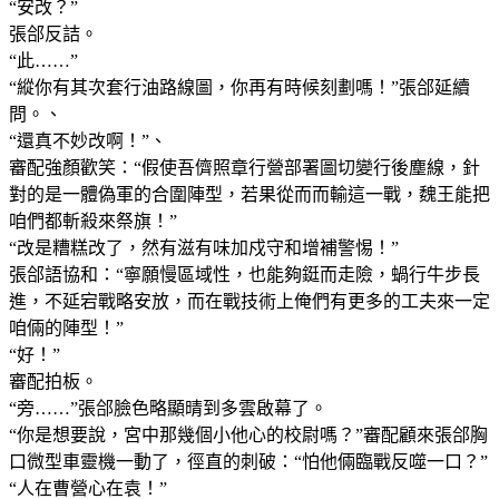
“安改？”
張郃反詰。
“此……”
“縱你有其次套行油路線圖，你再有時候刻劃嗎！”張郃延續
問。、
“還真不妙改啊！”、
審配強顏歡笑：“假使吾儕照章行營部署圖切變行後塵線，針
對的是一體偽軍的合圍陣型，若果從而而輸這一戰，魏王能把
咱們都斬殺來祭旗！”
“改是糟糕改了，然有滋有味加戍守和增補警惕！”
張郃語協和：“寧願慢區域性，也能夠鋌而走險，蝸行牛步長
進，不延宕戰略安放，而在戰技術上俺們有更多的工夫來一定
咱倆的陣型！”
“好！”
審配拍板。
“旁……”張郃臉色略顯晴到多雲啟幕了。
“你是想要說，宮中那幾個小他心的校尉嗎？”審配顧來張郃胸
口微型車靈機一動了，徑直的刺破：“怕他倆臨戰反噬一口？”
“人在曹營心在袁！”