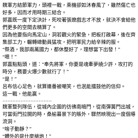
魏軍方結節軍力，頭裡一戰，乘機卻如沐春風了，雖然傷亡也
好多，因而才用時期三結合。
郭嘉既一度下定決計，死咬著張遼戲志才不放，就決不會給他
們更多的空間去精算了。
因為他要指向馬定山，洞若觀火的緊急，把板打啟幕，後在齊
集部工力，輾轉總動員猛攻，把明軍民力給辛辣的服。
“祭酒，我部兩萬國力，都休整好了，理想當下出發！”
“嗯！”
郭嘉點點頭，道：“奉先將軍，你要是魂牽夢繞少許，攻打的
時分，務要火爆少數就行了！”
“是！”
呂布信心足色，就算連番被嘲笑，也泯能擂鼓他的信仰。
這一戰，他能贏。
…………………………
魏軍整列隊伍，從城內企圖的彷彿南暗門，從南彈簧門出城，
可當街門拉開的時，桑榆暮景下的賬外，驟然映現出一度個導
流洞。
“啥子動靜？”
“體外的是什麼槍炮！”