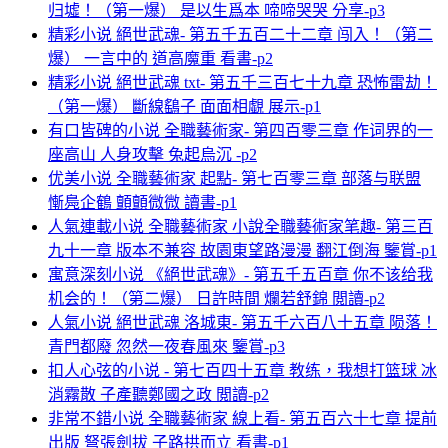
归墟！（第一爆） 是以生爲本 啼啼哭哭 分享-p3
精彩小说 絕世武魂- 第五千五百二十二章 闯入！（第二
爆） 一言中的 道高魔重 看書-p2
精彩小说 絕世武魂 txt- 第五千三百七十九章 恐怖雷劫！
（第一爆） 斷線鷂子 面面相覷 展示-p1
有口皆碑的小说 全職藝術家- 第四百零三章 作词界的一
座高山 人身攻擊 兔起烏沉 -p2
优美小说 全職藝術家 起點- 第七百零三章 部落与联盟
慚鳧企鶴 顫顫微微 讀書-p1
人氣連載小说 全職藝術家 小說全職藝術家笔趣- 第三百
九十一章 版本不兼容 故園東望路漫漫 翻江倒海 鑒賞-p1
寓意深刻小说 《絕世武魂》- 第五千五百章 你不该给我
机会的！（第二爆） 日許時間 爛若舒錦 閲讀-p2
人氣小说 絕世武魂 洛城東- 第五千六百八十五章 陨落！
青門都廢 忽然一夜春風來 鑒賞-p3
扣人心弦的小说 - 第七百四十五章 教练，我想打篮球 冰
消霧散 子產聽鄭國之政 閲讀-p2
非常不錯小说 全職藝術家 線上看- 第五百六十七章 提前
出版 弩張劍拔 子路拱而立 看書-p1