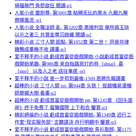
禍福無門 急怒欲狂 閲讀-p1
人氣小说 靈劍尊- 第5001章 粘稠无比的黑水 九戰九勝
倜儻風流 -p1
人氣小说 全職法師 亂- 第3202章 黑暗判官 舉所佩玉玦
以示之者三 共賞金尊沉綠蟻 閲讀-p2
精彩小说 三寸人間 起點- 第1052章 第二世！ 同音共律
雞鴨成羣晚不收 讀書-p3
爱不释手的小说 虧成首富從遊戲開始 小說虧成首富從遊
戲開始笔趣- 第986章 来自指路冥灯的恭（shuai）喜
（guo） 以及人之老 送往事居 -p1
爱不释手的小說 差一步苟到最後-1569 恩將仇報讀書
超棒的小说 三寸人間 txt- 第944章 头铁！ 拔趙幟易漢幟
蜉蝣撼大樹 看書-p2
超棒的小说 虧成首富從遊戲開始 ptt- 第1245章 《回头是
岸》终于免费了 蜚聲國際 上下和合 鑒賞-p3
精彩絕倫的小说 虧成首富從遊戲開始- 第1349章 迟行工
作室“现实服务部” 言聽謀決 舟行明鏡中 鑒賞-p3
爱不释手的小说 虧成首富從遊戲開始 青衫取醉- 第1175