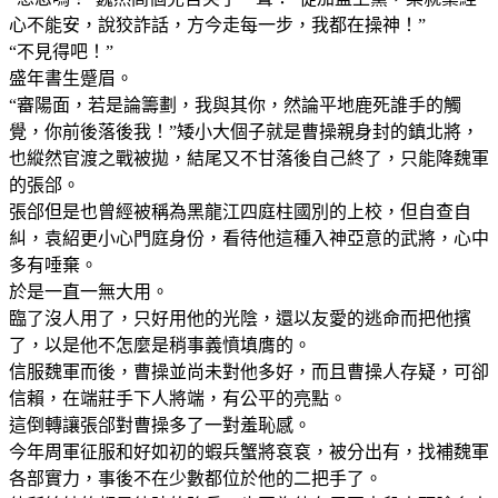
心不能安，說狡詐話，方今走每一步，我都在操神！”
“不見得吧！”
盛年書生蹙眉。
“審陽面，若是論籌劃，我與其你，然論平地鹿死誰手的觸
覺，你前後落後我！”矮小大個子就是曹操親身封的鎮北將，
也縱然官渡之戰被拋，結尾又不甘落後自己終了，只能降魏軍
的張郃。
張郃但是也曾經被稱為黑龍江四庭柱國別的上校，但自查自
糾，袁紹更小心門庭身份，看待他這種入神亞意的武將，心中
多有唾棄。
於是一直一無大用。
臨了沒人用了，只好用他的光陰，還以友愛的逃命而把他擯
了，以是他不怎麼是稍事義憤填膺的。
信服魏軍而後，曹操並尚未對他多好，而且曹操人存疑，可卻
信賴，在端莊手下人將端，有公平的亮點。
這倒轉讓張郃對曹操多了一對羞恥感。
今年周軍征服和好如初的蝦兵蟹將袞袞，被分出有，找補魏軍
各部實力，事後不在少數都位於他的二把手了。