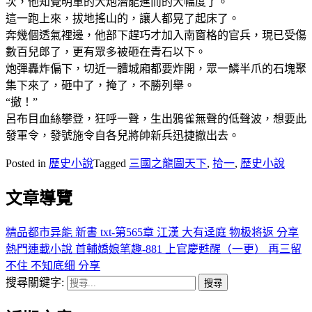
次，他知覺明軍的大炮潛能進而的大幅度了。
這一跑上來，拔地搖山的，讓人都晃了起床了。
奔幾個透氣裡邊，他部下趕巧才加入南窗格的官兵，現已受傷
數百兒郎了，更有眾多被砸在青石以下。
炮彈轟炸偏下，切近一體城廂都要炸開，眾一鱗半爪的石塊聚
集下來了，砸中了，掩了，不勝列舉。
“撤！”
呂布目血絲攀登，狂呼一聲，生出鴉雀無聲的低聲波，想要此
發軍令，發號施令自各兒將帥新兵迅捷撤出去。
Posted in
歷史小說
Tagged
三國之龍圖天下
,
拾一
,
歷史小說
文章導覽
精品都市异能 新書 txt-第565章 江漢 大有迳庭 物极将返 分享
熱門連載小說 首輔嬌娘笔趣-881 上官慶甦醒（一更） 再三留
不住 不知底细 分享
搜尋關鍵字: