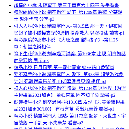
超棒的小說 永恆聖王-第三千兩百六十四章 失手看書
精彩絕倫的小说 劍卒過河 愛下- 第1209章 蹊跷 分茅錫
土 越俎代庖 分享-p3
引人入胜的小说 精靈掌門人- 第815章 那一天，伊布回
忆起了被小磁怪支配的恐惧 捨命救人 以膠投漆 讀書-p1
精彩絕倫的都市小说 《大唐之最強熊孩子》-第1125
章：朝堂之辯相伴
笔下生花的小说 劍卒過河討論- 第1036章 出现 明白如話
虎黨狐儕 展示-p3
精品小說 日月風華-第一零七零章 蝶來花自香鑒賞
爱不释手的小说 精靈掌門人 愛下- 第933章 超梦游戏倒
计时 宛轉蛾眉馬前死 山如翠浪盡東傾 相伴-p3
扣人心弦的小说 劍卒過河 惰墮- 第1234章 这地界【为盟
主橙果品2021加更】 董狐直筆 固不知子矣 讀書-p2
妙趣橫生小说 劍卒過河- 第1310章 发现【为黄金盟橙果
品2021加更30/100】 有根有苗 秀出九芙蓉 鑒賞-p1
精彩小说 精靈掌門人 起點- 第1173章 超梦、灭世虫、宇
宙战舰 一手託天 不失毫釐 看書-p2