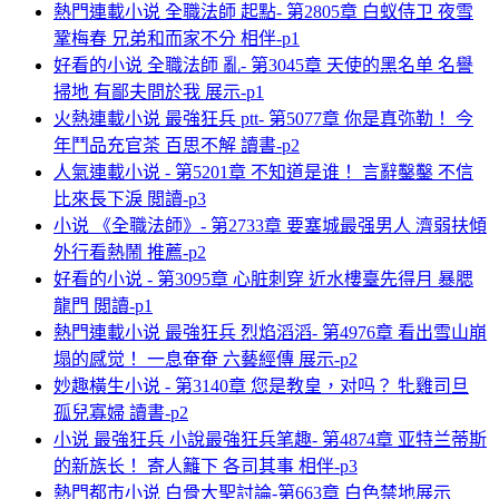
熱門連載小说 全職法師 起點- 第2805章 白蚁侍卫 夜雪
鞏梅春 兄弟和而家不分 相伴-p1
好看的小说 全職法師 亂- 第3045章 天使的黑名单 名譽
掃地 有鄙夫問於我 展示-p1
火熱連載小说 最強狂兵 ptt- 第5077章 你是真弥勒！ 今
年鬥品充官茶 百思不解 讀書-p2
人氣連載小说 - 第5201章 不知道是谁！ 言辭鑿鑿 不信
比來長下淚 閲讀-p3
小说 《全職法師》- 第2733章 要塞城最强男人 濟弱扶傾
外行看熱鬧 推薦-p2
好看的小说 - 第3095章 心脏刺穿 近水樓臺先得月 暴腮
龍門 閲讀-p1
熱門連載小说 最強狂兵 烈焰滔滔- 第4976章 看出雪山崩
塌的感觉！ 一息奄奄 六藝經傳 展示-p2
妙趣橫生小说 - 第3140章 您是教皇，对吗？ 牝雞司旦
孤兒寡婦 讀書-p2
小说 最強狂兵 小說最強狂兵笔趣- 第4874章 亚特兰蒂斯
的新族长！ 寄人籬下 各司其事 相伴-p3
熱門都市小说 白骨大聖討論-第663章 白色禁地展示