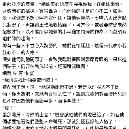
張郃冷冷的商量：“她倆衷心測度在蔑視你我，在她倆來看，
吾儕開初的挑揀，算得辜負，而他倆的才是紅心不二，如平
淡，我倒是不想心照不宣他倆，讓他倆轟然，七嘴八舌出有點
兒狀況了，再讓魏王乾脆收拾雖了，可方今，或者要防患未然
招數才行，決不能所以她倆的小半雞零狗碎的作為，而莫須有
咱們師的趨向！”
總有一些人不甘心入魏營的，她們在懷緬赴，這個來代表小我
紅心不二的人格。
假如他們亂動開頭了，會致我臨戰提醒嶄露節骨眼的，是以這
個點子，仍要在動武以前，絕頂殲滅瞬間。
總裁 先 有 後 愛
“我再去找她倆擺龍門陣！”
審配想了想，道：“能說動她們不過，若是以理服人不了她
倆，你勇為吧，未能有女性之仁了，說到底我們數萬澳門兒郎
也不許因為他們走錯半步，而挨牽纏！”
“嗯！”
張郃嘰牙，冷然的出言：“機會該給他們的現已給了，如若他
倆想要拉著俺們整整人齊聲死，那就別怪我慘無人道了！”
他解少數，本條大地有大概是明晨廷的，有能夠是魏王的，只