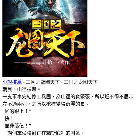
小說推薦
- 三國之龍圖天下 - 三国之龙图天下
朝晨，山徑裡邊。
一支軍事完結修工兵團，為山徑的寬緊張，所以班不得不展示
左不過兩列，之所以槍桿變得奇麗的長。
“尾的跟上！”
“快！”
“並非落伍！”
一期個軍侯校尉正在竭斯底裡的叫著。