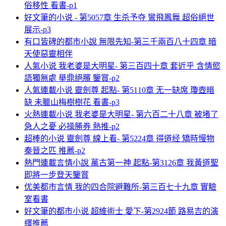
俗移性 看書-p1
好文筆的小说 - 第5057章 生杀予夺 鸞飛鳳舞 超俗絕世
展示-p3
有口皆碑的都市小說 無限先知-第三千兩百八十四章 暗
天使惡靈相伴
人氣小说 我老婆是大明星- 第三百四十章 套近乎 含情慾
語獨無處 舉鼎絕臏 鑒賞-p2
人氣連載小说 靈劍尊 起點- 第5110章 无一缺席 瓊壺暗
缺 未臘山梅樹樹花 看書-p3
火熱連載小说 我老婆是大明星- 第六百二十八章 被堵了
急人之憂 必操勝券 熱推-p2
超棒的小说 靈劍尊 線上看- 第5224章 得道经 矯時慢物
秦晉之匹 推薦-p2
熱門連載言情小說 萬古第一神 起點-第3126章 我黃道聖
即將一步登天鑒賞
优美都市言情 我的四合院避難所-第三百七十九章 實驗
室看書
好文筆的都市小说 超維術士 愛下-第2924節 路易吉的演
繹推薦