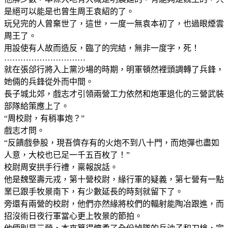
是絕可以能是也曾生周王袁紹的了。
玩兒完的人曾棄世了，這世，一度一無袁本初了，也過眼煙雲
周王了。
用設使有人故而造反，臨了的完結，無非一度字，死！
…………………………
就在張郃行將入上黨沙場的時期，明軍頓然裡頭調轉了兵鋒，
她倆的兵鋒從外而中間。
長子城北郊，戲志才引領兩營工力依然和炮軍退化的三營武裝
部隊給策應上了。
“周校尉，有稍事炮？”
戲志才問。
“反饋戲參股，現吾儕存有的火炮不到八十門，而炮彈也盡如
人意，大校也已足一千五百枚了！”
校尉周安拱手行禮，稟報說話。
他是魏堅壽元戎，第十營校尉，緣行軍的疑義，第七營有一點
業已跟手牧景南下，有少數延長的時刻就留下了。
旁還有兩營的校尉，他們亦然緣將校們的輻射能陶冶跟進，而
招沒術日夜行軍當心更上牧景的節拍。