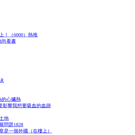
上！（6000）熱推
德尚看書
泳
熱的心臟熱
不要影響我想要吸血的血跡
享土地
問題1828
三章是一個外國（在樓上）