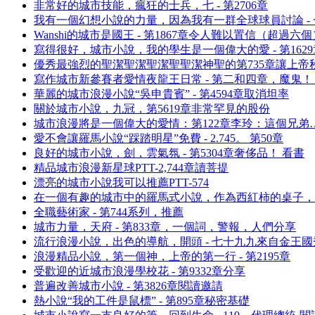
非常好的城市技能，瘋狂的士兵，七 - 第2706章
我有一個幻想小說的力量，因為我有一群全球球員討論 -
Wanshi的城市是國王 - 第1867章令人難以置信（超過六
寫得很好，城市小說，我的學生是一個偉大的愛 - 第162
優秀最強烈的聖潔聖潔聖潔聖聖潔神聖的第735章讓上帝
寫作城市新參賽者愛情夜龍王日常 - 第二和四章，魔鬼！ 
華麗的城市浪漫小說“吳申貴賓” - 第4594章取消坦率
關於城市小說，九冠，第5619章非常罕見的股份
城市浪漫將是一個偉大的愛情：第122章李玲：這個兄弟…
愛不會讓羅馬小說“踩踏明星”免費 - 2.745。 第50章
良好的城市小說，劍，雲氣氛 - 第5304章奢侈品！ 看書
精品城市浪漫新星球PTT-2,744章讀菩提
漂亮的城市小說我可以推薦PTT-574
在一個有趣的城市中的羅馬式小說，作為西紅柿的桌子，
全職藝術家 - 第744系列，推薦
城市力量，天府 - 第833章，一個詞，警報，人們分享
流行浪漫小說，出色的導航，開頭 - 七十九九來自金王國
浪漫精品小說，第一個神，上帝的第一行 - 第2195章
受歡迎的近城市浪漫學校花 - 第9332章分享
普遍改善城市小說 - 第3826章閱讀邀請
熱小說“我的工件是鼠標” - 第895章秘密基礎