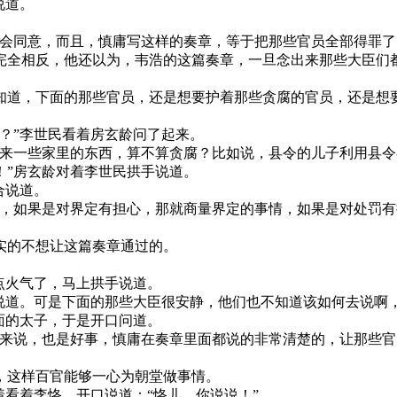
说道。
里会同意，而且，慎庸写这样的奏章，等于把那些官员全部得罪了
完全相反，他还以为，韦浩的这篇奏章，一旦念出来那些大臣们
知道，下面的那些官员，还是想要护着那些贪腐的官员，还是想
？”李世民看着房玄龄问了起来。
送来一些家里的东西，算不算贪腐？比如说，县令的儿子利用县
！”房玄龄对着李世民拱手说道。
合说道。
心，如果是对界定有担心，那就商量界定的事情，如果是对处罚有
实的不想让这篇奏章通过的。
点火气了，马上拱手说道。
臣说道。可是下面的那些大臣很安静，他们也不知道该如何去说啊
面的太子，于是开口问道。
员来说，也是好事，慎庸在奏章里面都说的非常清楚的，让那些
，这样百官能够一心为朝堂做事情。
着看着李恪，开口说道：“恪儿，你说说！”