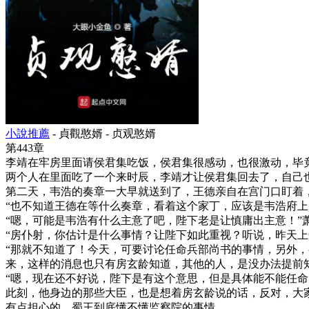
小說推薦
- 貞觀憨婿 - 贞观憨婿
第443章
李靖在牢房里面请侯君集吃饭，侯君集很感动，也很激动，毕
两个人在里面吃了一个来时辰，李靖才让侯君集回去了，自己
第二天，韦浩的奏章一大早就送到了，王德亲自在宫门口盯着
“也不知道王德在等什么奏章，看着这个家丁，应该是韦浩府上
“嗯，可能是韦浩有什么主意了吧，陛下老是让慎庸出主意！”
“房仆射，你估计是什么事情？让陛下如此重视？听说，昨天
“那就不知道了！今天，可要讨论任命兵部尚书的事情，另外
来，这样的消息也只有房玄龄知道，其他的人，是没办法提前
“嗯，现在还不好说，陛下是有这个意思，但是具体能不能任
此刻，他身边的那些大臣，也是想着房玄龄说的话，反对，大
有点担心的，蜀王到底懂不懂监察院的事情，