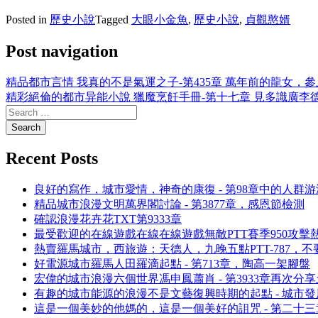
Posted in
歷史小說
Tagged
大眼小金魚
,
歷史小說
,
貞觀憨婿
Post navigation
精品都市言情 我真的不是氣運之子-第435章 萬年前的龍女，參
精彩絕倫的都市异能小說 獵魔烹飪手冊-第十七章 見多識廣李
Recent Posts
良好的寫作，城市愛情，神奇的康復 - 第98章中的人群游
精品城市浪漫文明萬界閣討論 - 第3877章，感恩節檢測
確認浪漫花卉花TXT第9333章
最受歡迎的在線遊戲在線在線遊戲無敵PTT賽季950攻擊
熱賣羅馬城市，西旅遊：天德人，九晚五點PTT-787，
好電源城市羅馬人田羅滴起點 - 第713章，陶高一架腳盤
宏偉的城市浪漫六個世界馮申鳳蕭肖 - 第3933章再次分
有趣的城市能源的浪漫不是文藝復興時期的起點 - 城市發展
這是一個美妙的他媽的，這是一個美好的詛咒 - 第二十