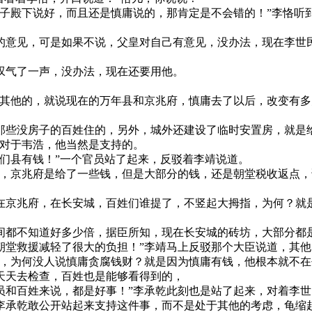
太子殿下说好，而且还是慎庸说的，那肯定是不会错的！”李恪听
的意见，可是如果不说，父皇对自己有意见，没办法，现在李世
叹气了一声，没办法，现在还要用他。
说其他的，就说现在的万年县和京兆府，慎庸去了以后，改变有
那些没房子的百姓住的，另外，城外还建设了临时安置房，就是
，对于韦浩，他当然是支持的。
们县有钱！”一个官员站了起来，反驳着李靖说道。
点，京兆府是给了一些钱，但是大部分的钱，还是朝堂税收返点
在京兆府，在长安城，百姓们谁提了，不竖起大拇指，为何？就
间都不知道好多少倍，据臣所知，现在长安城的砖坊，大部分都
朝堂救援减轻了很大的负担！”李靖马上反驳那个大臣说道，其
外，为何没人说慎庸贪腐钱财？就是因为慎庸有钱，他根本就不
天天去检查，百姓也是能够看得到的，
员和百姓来说，都是好事！”李承乾此刻也是站了起来，对着李世
李承乾敢公开站起来支持这件事，而不是处于其他的考虑，龟缩