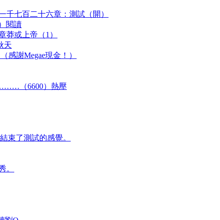
 一千七百二十六章：測試（開）
個）閱讀
9章莽或上帝（1）
秋天
（感謝Megae現金！）
……（6600）熱壓
結束了測試的感覺。
秀。