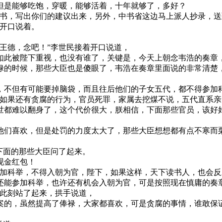
但是能够吃饱，穿暖，能够活着，十年就够了，多好？
上书，写出你们的建议出来，另外，中书省这边马上派人抄录，
，开口说着。
王德，念吧！”李世民接着开口说道，
如此被陛下重视，也没有谁了，关键是，今天上朝念韦浩的奏章
禄的时候，那些大臣也是傻眼了，韦浩在奏章里面说的非常清楚
，不但有可能要掉脑袋，而且往后他们的子女五代，都不得参加
，如果还有贪腐的行为，官员死罪，家属去挖煤不说，五代直系
世都难以翻身了，这个代价很大，朕相信，下面那些官员，该好
他们喜欢，但是处罚的力度太大了，那些大臣想想都有点不寒而
下面的那些大臣问了起来。
现金红包！
参加科举，不得入朝为官，陛下，如果这样，天下读书人，也会
还能参加科举，也许还有机会入朝为官，可是按照现在慎庸的奏
龄此刻站了起来，拱手说道，
案的，虽然提高了俸禄，大家都喜欢，可是贪腐的事情，谁敢保