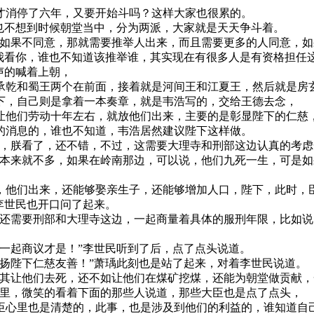
才消停了六年，又要开始斗吗？这样大家也很累的。
也不想到时候朝堂当中，分为两派，大家就是天天争斗着。
家如果不同意，那就需要推举人出来，而且需要更多的人同意，如
，我看你，谁也不知道该推举谁，其实现在有很多人是有资格担任
声的喊着上朝，
承乾和蜀王两个在前面，接着就是河间王和江夏王，然后就是房
下，自己则是拿着一本奏章，就是韦浩写的，交给王德去念，
让他们劳动十年左右，就放他们出来，主要的是彰显陛下的仁慈
的消息的，谁也不知道，韦浩居然建议陛下这样做。
章，朕看了，还不错，不过，这需要大理寺和刑部这边认真的考虑
口本来就不多，如果在岭南那边，可以说，他们九死一生，可是
，他们出来，还能够娶亲生子，还能够增加人口，陛下，此时，
李世民也开口问了起来。
，还需要刑部和大理寺这边，一起商量着具体的服刑年限，比如
一起商议才是！”李世民听到了后，点了点头说道。
扬陛下仁慈友善！”萧瑀此刻也是站了起来，对着李世民说道。
尤其让他们去死，还不如让他们在煤矿挖煤，还能为朝堂做贡献
那里，微笑的看着下面的那些人说道，那些大臣也是点了点头，
臣心里也是清楚的，此事，也是涉及到他们的利益的，谁知道自