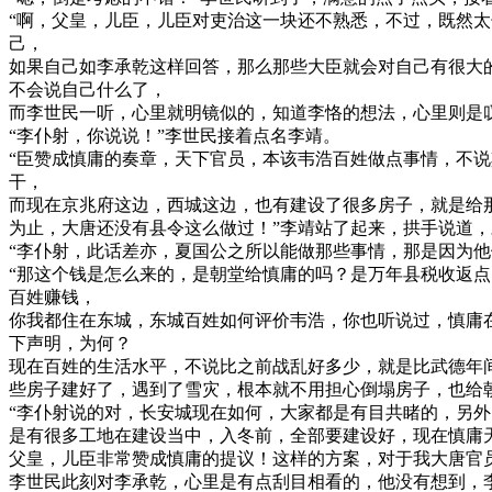
“啊，父皇，儿臣，儿臣对吏治这一块还不熟悉，不过，既然
己，
如果自己如李承乾这样回答，那么那些大臣就会对自己有很大
不会说自己什么了，
而李世民一听，心里就明镜似的，知道李恪的想法，心里则是
“李仆射，你说说！”李世民接着点名李靖。
“臣赞成慎庸的奏章，天下官员，本该韦浩百姓做点事情，不
干，
而现在京兆府这边，西城这边，也有建设了很多房子，就是给
为止，大唐还没有县令这么做过！”李靖站了起来，拱手说道
“李仆射，此话差亦，夏国公之所以能做那些事情，那是因为他
“那这个钱是怎么来的，是朝堂给慎庸的吗？是万年县税收返
百姓赚钱，
你我都住在东城，东城百姓如何评价韦浩，你也听说过，慎庸
下声明，为何？
现在百姓的生活水平，不说比之前战乱好多少，就是比武德年
些房子建好了，遇到了雪灾，根本就不用担心倒塌房子，也给
“李仆射说的对，长安城现在如何，大家都是有目共睹的，另
是有很多工地在建设当中，入冬前，全部要建设好，现在慎庸
父皇，儿臣非常赞成慎庸的提议！这样的方案，对于我大唐官
李世民此刻对李承乾，心里是有点刮目相看的，他没有想到，