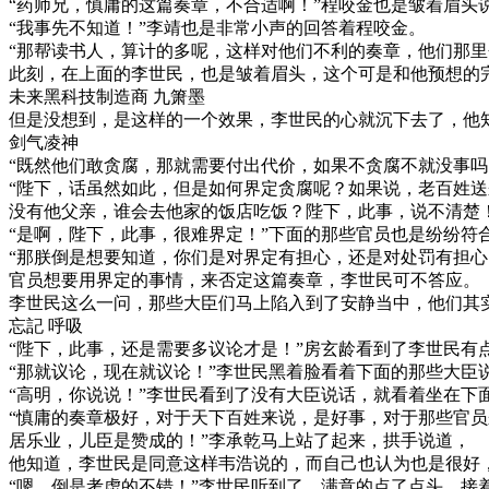
“药师兄，慎庸的这篇奏章，不合适啊！”程咬金也是皱着眉头
“我事先不知道！”李靖也是非常小声的回答着程咬金。
“那帮读书人，算计的多呢，这样对他们不利的奏章，他们那
此刻，在上面的李世民，也是皱着眉头，这个可是和他预想的
未来黑科技制造商 九箫墨
但是没想到，是这样的一个效果，李世民的心就沉下去了，他
剑气凌神
“既然他们敢贪腐，那就需要付出代价，如果不贪腐不就没事吗
“陛下，话虽然如此，但是如何界定贪腐呢？如果说，老百姓
没有他父亲，谁会去他家的饭店吃饭？陛下，此事，说不清楚
“是啊，陛下，此事，很难界定！”下面的那些官员也是纷纷符
“那朕倒是想要知道，你们是对界定有担心，还是对处罚有担
官员想要用界定的事情，来否定这篇奏章，李世民可不答应。
李世民这么一问，那些大臣们马上陷入到了安静当中，他们其
忘記 呼吸
“陛下，此事，还是需要多议论才是！”房玄龄看到了李世民有
“那就议论，现在就议论！”李世民黑着脸看着下面的那些大
“高明，你说说！”李世民看到了没有大臣说话，就看着坐在下
“慎庸的奏章极好，对于天下百姓来说，是好事，对于那些官
居乐业，儿臣是赞成的！”李承乾马上站了起来，拱手说道，
他知道，李世民是同意这样韦浩说的，而自己也认为也是很好
“嗯，倒是考虑的不错！”李世民听到了，满意的点了点头，接