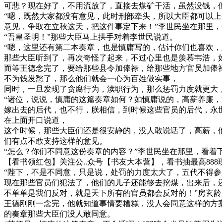
可悲？现在好了，不用流放了，直接去煤矿干活，虽然没钱，
“嗯，既然大家都没有意见，此时刑部牵头，所以大臣都可以
意见，争取在立秋这天，把这件事定下来！”李世民坐在那里
“吾皇圣明！”那些大臣马上拱手对着李世民说道。
“嗯，这里还有第二本奏章，也是慎庸写的，估计你们也喜欢，
那些大臣听到了，再次奇怪了起来，不过心里也是羡慕韦浩，
而等王德念完了，要给那些县令加俸禄，给那些地方官员加俸
不为钱发愁了，那么他们就会一心为百姓做实事，
同时，一旦发现了贪腐行为，渎职行为，那么惩罚力度就更大
“诸位，说说，慎庸的这篇奏章如何？如慎庸说的，高薪养廉
嫁出去的后代，也不行，朕相信，到时候这些官员的后代，永
在上面开口说道，
这个时候，那些大臣们还是很安静的，没人敢说话了，高薪，
们有点不敢支持这样的意见。
“怎么？你们不同意这份奏章的内容？”李世民坐在那里，看着
【看书领红包】关注公..众号【书友大本营】，看书抽最高888
“陛下，不是不同意，只是说，处罚的力度太大了，五代不得
现在那些官员们犯法了，他们的儿子还能够去挖煤，出来后，
不单单是我们反对，就是天下所有的官员都会反对的！”房玄
王德刚刚一念完，他就知道事情要糟糕，没人会同意这样的方
的奏章那些大臣们没人敢同意。