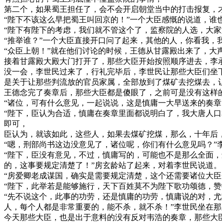
第二个，如果蜀王担任了，会不会开启朝堂当中的打击报复，
“陛下不该这么早把蜀王叫回京的！”一个大臣感慨的说道，谁
“陛下有陛下的考虑，我们就不管这个了，监察院的人选，大
“推举谁？”一个大臣直接开口问了起来，其他的人，你看我
“众臣上朝！”就在他们讨论的时候，王德从甘露殿出来了，大
接着甘露殿大殿大门打开了，那些大臣开始按照顺序进去，李
没一会，李世民过来了，行礼完毕后，李世民让那些大臣们坐
是关于让那些判流放的官员家属，全部放到了煤矿去挖煤去，
王德念完了奏章后，那些大臣都是傻眼了，之前可是没有这样
“诸位，可有什么意见，一起说说，这是慎庸一大早送来的奏
“陛下，臣认为合适，慎庸在奏章里面都说明白了，我大唐人
即可，
臣认为，就该如此，这些人，如果去煤矿挖煤，那么，十年后
“嗯，刑部尚书这边没意见了，诸位呢，你们有什么意见吗？”
“陛下，臣没有意见，不过，慎庸写的，可能也不是那么全面
的，这事要规定清楚了！”房玄龄站了起来，对着李世民说道。
“房爱卿老成谋国，确实是需要规定清楚，这个还需要诸位大臣
“陛下，此举若是能够施行，天下百姓莫不为陛下歌功颂德，赞
“先不说这个，此事的功劳，还是慎庸的功劳，慎庸说的对，
人，每个人都是非常重要的，能不杀，就不杀！”李世民坐在
今天那些大臣，也是出于意料的没有反对韦浩的奏章，那些大