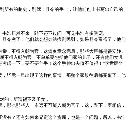
送到所有的刺史，别驾，县令的手上，让他们也上书写出自己的
，韦浩居然不来，陛下还不过问，可见韦浩有多受宠。
，县令穷了，他们就会想办法搜刮民财，如果县令富裕了，他们
科举，不得入朝为官，这篇奏章念完后，那些大臣都是很安静。
亲属不得入朝为官，不单单要包括他们家的儿子，还有他们女儿
好考虑一下，要不要伸手！这个手伸出去值不值得！”李世民坐
栗，毕竟一旦出现了这样的事情，那整个家族往后都完蛋了，他
反对的，所谓祸不及子女，
章，那么那些人，永远不可能入朝为官了，这，陛下，臣相信，
证没有？还有如何来界定这个贪腐，也是一个问题，所以，韦浩