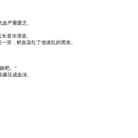
气血严重匮乏。
五长老冷漠道。
狂一笑，鲜血染红了他凌乱的黑发。
。
路吧。”
其碾压成血沫。
。