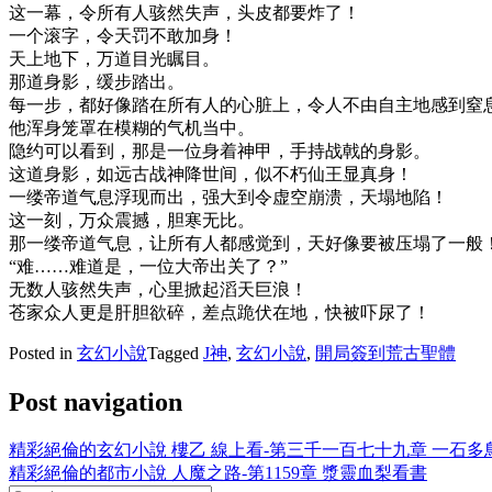
这一幕，令所有人骇然失声，头皮都要炸了！
一个滚字，令天罚不敢加身！
天上地下，万道目光瞩目。
那道身影，缓步踏出。
每一步，都好像踏在所有人的心脏上，令人不由自主地感到窒
他浑身笼罩在模糊的气机当中。
隐约可以看到，那是一位身着神甲，手持战戟的身影。
这道身影，如远古战神降世间，似不朽仙王显真身！
一缕帝道气息浮现而出，强大到令虚空崩溃，天塌地陷！
这一刻，万众震撼，胆寒无比。
那一缕帝道气息，让所有人都感觉到，天好像要被压塌了一般
“难……难道是，一位大帝出关了？”
无数人骇然失声，心里掀起滔天巨浪！
苍家众人更是肝胆欲碎，差点跪伏在地，快被吓尿了！
Posted in
玄幻小說
Tagged
J神
,
玄幻小說
,
開局簽到荒古聖體
Post navigation
精彩絕倫的玄幻小說 樓乙 線上看-第三千一百七十九章 一石多
精彩絕倫的都市小說 人魔之路-第1159章 漿靈血梨看書