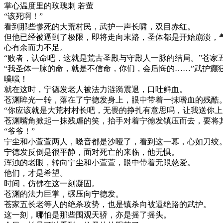
掌心温度里的玫瑰刺 若萤
“该死啊！”
看到那些惨死的大荒村民，武护一声长啸，双目赤红。
但他已经被逼到了极限，即将走向末路，圣体都是开始崩溃，
心有余而力不足。
“败者，认命吧，这就是荒古圣殿与守殿人一脉的结局。”苍家
“我圣体一脉的命，就是不信命，你们，会后悔的……”武护癫
噗嗤！
就在这时，宁德发老人被法力涟漪震退，口吐鲜血。
苍渊眸光一转，落在了宁德发身上，眼中带着一抹嗜血的残酷
“你应该就是大荒村村长吧，无畏的挣扎有意思吗，让我送你上
苍渊嘴角掀起一抹残虐的笑，抬手对着宁德发镇压而去，要将
“爷爷！”
宁尘和小萱萱两人，嗓音都是沙哑了，看到这一幕，心如刀绞
宁德发反倒是很平静，面对死亡的来临，他无惧。
浑浊的老眼，转向宁尘和小萱萱，眼中带着无限慈爱。
他们，才是希望。
时间，仿佛在这一刻凝固。
苍渊的法力巨掌，碾压向宁德发。
苍家五长老等人的绝杀攻势，也是镇杀向被逼绝路的武护。
这一刻，哪怕是那些围观天骄，亦是摇了摇头。