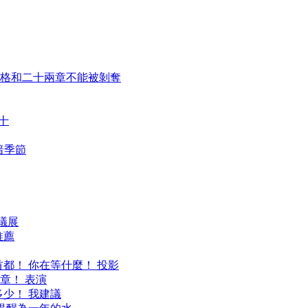
格和二十兩章不能被剝奪
十
黑暗季節
會議展
推薦
首都！ 你在等什麼！ 投影
章！ 表演
多少！ 我建議