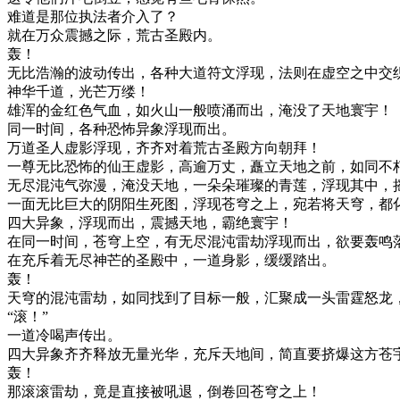
难道是那位执法者介入了？
就在万众震撼之际，荒古圣殿内。
轰！
无比浩瀚的波动传出，各种大道符文浮现，法则在虚空之中交
神华千道，光芒万缕！
雄浑的金红色气血，如火山一般喷涌而出，淹没了天地寰宇！
同一时间，各种恐怖异象浮现而出。
万道圣人虚影浮现，齐齐对着荒古圣殿方向朝拜！
一尊无比恐怖的仙王虚影，高逾万丈，矗立天地之前，如同不
无尽混沌气弥漫，淹没天地，一朵朵璀璨的青莲，浮现其中，
一面无比巨大的阴阳生死图，浮现苍穹之上，宛若将天穹，都
四大异象，浮现而出，震撼天地，霸绝寰宇！
在同一时间，苍穹上空，有无尽混沌雷劫浮现而出，欲要轰鸣
在充斥着无尽神芒的圣殿中，一道身影，缓缓踏出。
轰！
天穹的混沌雷劫，如同找到了目标一般，汇聚成一头雷霆怒龙
“滚！”
一道冷喝声传出。
四大异象齐齐释放无量光华，充斥天地间，简直要挤爆这方苍
轰！
那滚滚雷劫，竟是直接被吼退，倒卷回苍穹之上！