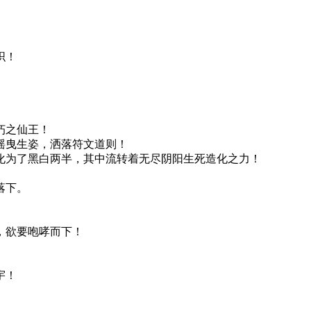
织！
朽之仙王！
摇曳生姿，洒落符文道则！
化为了黑白两半，其中流转着无尽阴阳生死造化之力！
落下。
，欲要咆哮而下！
宇！