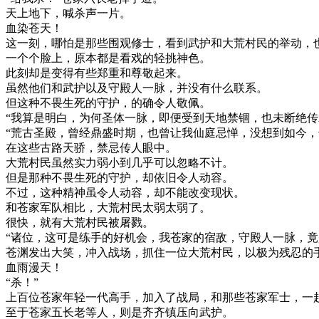
天上地下，喊杀声一片。
血染苍天！
这一刻，哪怕是那些围观修士，看到武护和大荒村民的举动，
一个个脸上，原本都是看戏的轻挑神色。
此刻却是变得有些郑重和尊敬起来。
虽然他们和武护以及守殿人一脉，并没有什么联系。
但这种不畏生死的守护，的确令人敬佩。
“我算是明白，为何圣体一脉，即便受到天地禁锢，也未断绝传
“荒古圣殿，曾经鼎盛时期，也曾让我仙庭忌惮，没想到如今，
在这些古路天骄，禁忌传人眼中。
大荒村民虽然实力弱小到几乎可以忽略不计。
但是那种不畏生死的守护，却依旧令人动容。
不过，这种精神虽令人动容，却不能改变现状。
和苍家军队相比，大荒村民太弱太弱了。
很快，就有大荒村民被屠戮。
“诸位，这可是练手的好机会，我苍家的宿敌，守殿人一脉，竟
苍渊发出大笑，冲入战场，抓住一位大荒村民，以极为残忍的
血雨漫天！
“杀！”
上百位苍家年轻一代高手，加入了战局，和那些苍家军士，一
至于苍家五长老等人，则是齐齐镇压向武护。