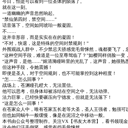
今日，怕是可以看到一位圣体的陨落了。
就在这一刻。
一道幽幽的声音忽然响起。
“禁仙第四封，禁空间……”
话音落下，空间如同琥珀一般凝固。
不……
这并非形容，而是实实在在的凝固！
“不对，快退，这是特殊的空间封禁规则！”
外围观战人群中，不少禁忌天骄感觉毛骨悚然，魂都要飞了，
“这种空间手段，难道是一位至尊驾临了？”如樱同样俏脸一变
“这声音，是他……”姬清漪瞳眸里的光乱了，这声音，她很熟
但这种手段，令她震撼！
即便是圣人，对于空间规则，也不可能掌控到这种程度！
“怎……怎么回事？”
战场上，苍渊瞳孔瞪大，无法置信。
他可以思考，但身体却被冻结在空间之中，无法动弹。
法力巨掌，已经快要碾压向宁德发，但就是无法落下！
“这是怎么一回事！”
在苍家众人中，唯有苍家五长老等大圣，圣人王强者，勉强可
但也如同蜗牛一般缓慢，像是在泥沼之中移动一般。
本书由公众号整理制作。关注VX【书友大本营】，看书领现
这令他们汗毛倒竖，感觉有些毛骨悚然。