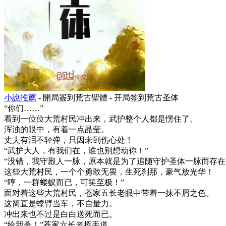
小說推薦
- 開局簽到荒古聖體 - 开局签到荒古圣体
“你们……”
看到一位位大荒村民冲出来，武护整个人都是愣住了。
浑浊的眼中，有着一点晶莹。
丈夫有泪不轻弹，只因未到伤心处！
“武护大人，有我们在，谁也别想动你！”
“没错，我守殿人一脉，原本就是为了追随守护圣体一脉而存在
这些大荒村民，一个个勇敢无畏，生死刹那，豪气放光华！
“哼，一群蝼蚁而已，可笑至极！”
面对着这些大荒村民，苍家五长老眼中带着一抹不屑之色。
这简直是螳臂当车，不自量力。
冲出来也不过是白白送死而已。
“给我杀！”苍家六长老挥手道。