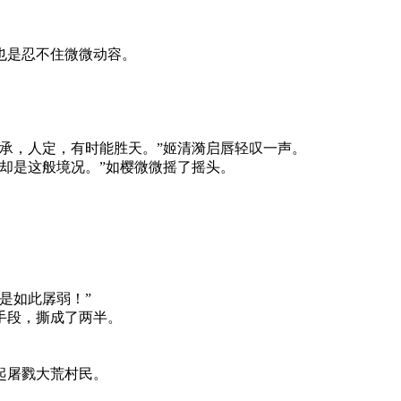
也是忍不住微微动容。
承，人定，有时能胜天。”姬清漪启唇轻叹一声。
却是这般境况。”如樱微微摇了摇头。
是如此孱弱！”
手段，撕成了两半。
起屠戮大荒村民。