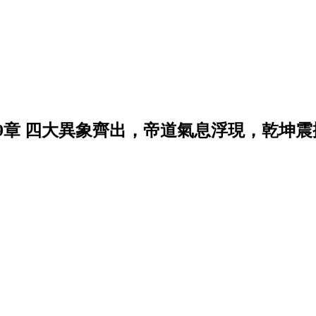
第699章 四大異象齊出，帝道氣息浮現，乾坤