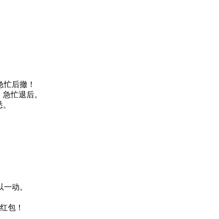
急忙后撤！
，急忙退后。
悉。
以一动。
金红包！