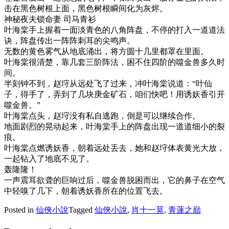
击在黑色树根上面，黑色树根瞬间化为灰烬。
神秘夜夫锁命妻 司马青衫
叶海棠手上握着一面淡青色的八角阵盘，不停的打入一道道法
诀，阵盘传出一阵阵刺耳的尖鸣声。
无数的黄色雾气从地底涌出，将方圆十几里都罩在里面。
叶海棠很清楚，靠几套三阶阵法，困不住四阶的噬金兽多久时
间。
半刻钟不到，赵垨从远处飞了过来，冲叶海棠说道：“叶仙
子，得手了，弄到了几块庚金矿石，咱们快吧！用诱妖香引开
噬金兽。”
叶海棠点头，赵垨没有私自逃跑，倒是可以继续合作。
地面剧烈的晃动起来，叶海棠手上的阵盘出现一道道细小的裂
痕。
叶海棠点燃诱妖香，朝着远处丢去，她和赵垨体表黄光大放，
一起钻入了地底不见了。
轰隆隆！
一声震耳欲聋的巨响过后，噬金兽脱困而出，它的鼻子在空气
中轻嗅了几下，朝着诱妖香所在的位置飞去。
Posted in
仙俠小說
Tagged
仙俠小說
,
肖十一莫
,
青蓮之巔