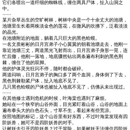
它们各喷出一道纤细的蜘蛛线，缠住两具尸体，扯入山洞之
中。
······
某片杂草丛生的空旷树林，树林中央是一个十余丈大的池塘，
池塘里生长着两株淡金色的莲花，在微风的吹拂下，泛着淡淡
的晶光。
在池塘附近的地面，躺着几只巨大的黑色蛤蟆。
一名文质彬彬的日月宫弟子小心翼翼的朝着池塘走去，他刚一
靠近池塘三丈，两道黑光飞射而出，日月宫弟子身形一晃，连
忙后撤，他刚一落地，地底骤然钻出两条遍布利刺的黑色荆
棘，缠住了他的双脚。
他的护体灵光狂闪不停，随时都会破碎。
两道闷响，日月宫弟子的胸口多了两个血洞，身体倒了下去，
黑色荆棘勒紧尸体，扯入地底不见了。
几只黑色蛤蟆的尸体也被扯入地底不见了，仿佛从未出现过。
······
在其他修士遇到危机的时候，叶海棠也遇到了麻烦。
她站在一个狭窄的山谷外面，目光紧盯着山谷，山谷的地面上
遍布拳头大的白色石头，寸草不生，看起来有些荒凉。
按照地图的标记，这个山谷里有好东西，不过叶海棠发现有四
阶妖兽，她可不是四阶妖兽的对手。
让树妖去引开四阶妖兽？过于冒险，如果树妖无法缠住四阶妖