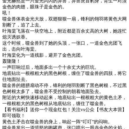
金光赫然是一只金光闪闪的异兽，异兽虎首豹身，背生一对淡
金色的肉翅，眼珠子是金色的。
吼！
噬金兽体表金光大放，双翅狠狠一扇，锋利的翎羽将黄色大网
割断了，追了上去。
叶海棠飞落在一块空地上，附近都是百余丈高的大树，她连忙
熄灭诱妖香。
这个时候，噬金兽到了她的头顶，一张口，一道金色光团飞
出，击向叶海棠。
叶海棠化为一道残影，避开了金色光团。
轰隆隆！
一声巨响过后，地面多出一个十余丈大的巨坑。
地底钻出一根根粗大的黑色树根，缠住了噬金兽的四肢，将它
往地面扯去。
噬金兽的翅膀扇动不停，锋利的翎羽割断了黑色树根，不过黑
色树根太多了，噬金兽不受控制的朝着地面坠去。
附近的大树快速移动起来，地底钻出一根根粗大的黄色土矛，
一根根粗大的黑色树根从地底钻出，缠住了噬金兽。
【看书福利】送你一个现金红包！关注vx公众【书友大本营】
即可领取！
黄色土矛击在噬金兽的身上，响起一阵“叮叮”的闷响。
噬金兽发出一道愤怒的咆哮声，张口喷出一股赤金色的火焰，