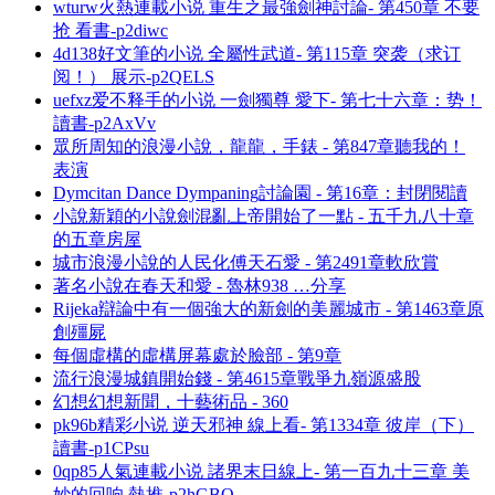
wturw火熱連載小说 重生之最強劍神討論- 第450章 不要
抢 看書-p2diwc
4d138好文筆的小说 全屬性武道- 第115章 突袭（求订
阅！） 展示-p2QELS
uefxz爱不释手的小说 一劍獨尊 愛下- 第七十六章：势！
讀書-p2AxVv
眾所周知的浪漫小說，龍龍，手錶 - 第847章聽我的！
表演
Dymcitan Dance Dympaning討論園 - 第16章：封閉閱讀
小說新穎的小說劍混亂上帝開始了一點 - 五千九八十章
的五章房屋
城市浪漫小說的人民化傅天石愛 - 第2491章軟欣賞
著名小說在春天和愛 - 魯林938 …分享
Rijeka辯論中有一個強大的新劍的美麗城市 - 第1463章原
創殭屍
每個虛構的虛構屏幕處於臉部 - 第9章
流行浪漫城鎮開始錢 - 第4615章戰爭九嶺源盛股
幻想幻想新聞，十藝術品 - 360
pk96b精彩小说 逆天邪神 線上看- 第1334章 彼岸（下）
讀書-p1CPsu
0qp85人氣連載小说 諸界末日線上- 第一百九十三章 美
妙的回响 熱推-p2hGBQ