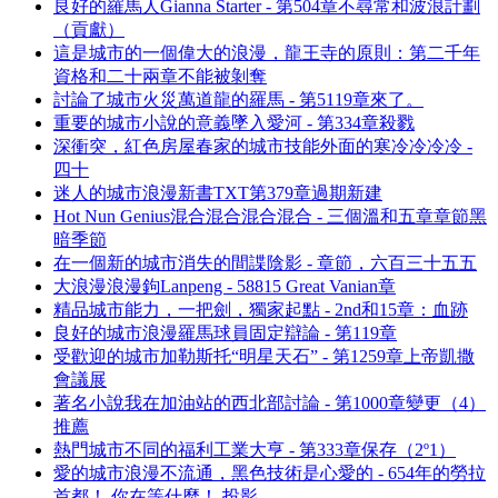
良好的羅馬人Gianna Starter - 第504章不尋常和波浪計劃
（貢獻）
這是城市的一個偉大的浪漫，龍王寺的原則：第二千年
資格和二十兩章不能被剝奪
討論了城市火災萬道龍的羅馬 - 第5119章來了。
重要的城市小說的意義墜入愛河 - 第334章殺戮
深衝突，紅色房屋春家的城市技能外面的寒冷冷冷冷 -
四十
迷人的城市浪漫新書TXT第379章過期新建
Hot Nun Genius混合混合混合混合 - 三個溫和五章章節黑
暗季節
在一個新的城市消失的間諜陰影 - 章節，六百三十五五
大浪漫浪漫鉤Lanpeng - 58815 Great Vanian章
精品城市能力，一把劍，獨家起點 - 2nd和15章：血跡
良好的城市浪漫羅馬球員固定辯論 - 第119章
受歡迎的城市加勒斯托“明星天石” - 第1259章上帝凱撒
會議展
著名小說我在加油站的西北部討論 - 第1000章變更（4）
推薦
熱門城市不同的福利工業大亨 - 第333章保存（2º1）
愛的城市浪漫不流通，黑色技術是心愛的 - 654年的勞拉
首都！ 你在等什麼！ 投影