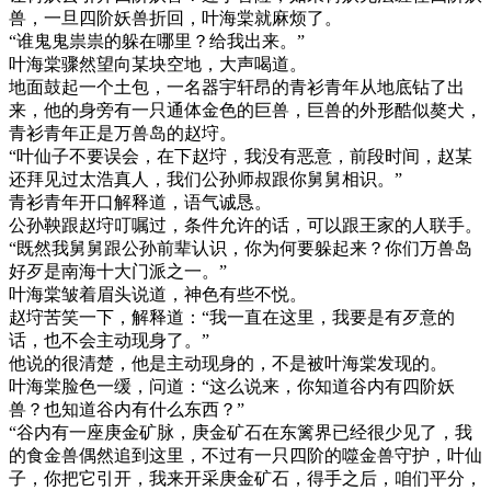
兽，一旦四阶妖兽折回，叶海棠就麻烦了。
“谁鬼鬼祟祟的躲在哪里？给我出来。”
叶海棠骤然望向某块空地，大声喝道。
地面鼓起一个土包，一名器宇轩昂的青衫青年从地底钻了出
来，他的身旁有一只通体金色的巨兽，巨兽的外形酷似獒犬，
青衫青年正是万兽岛的赵垨。
“叶仙子不要误会，在下赵垨，我没有恶意，前段时间，赵某
还拜见过太浩真人，我们公孙师叔跟你舅舅相识。”
青衫青年开口解释道，语气诚恳。
公孙鞅跟赵垨叮嘱过，条件允许的话，可以跟王家的人联手。
“既然我舅舅跟公孙前辈认识，你为何要躲起来？你们万兽岛
好歹是南海十大门派之一。”
叶海棠皱着眉头说道，神色有些不悦。
赵垨苦笑一下，解释道：“我一直在这里，我要是有歹意的
话，也不会主动现身了。”
他说的很清楚，他是主动现身的，不是被叶海棠发现的。
叶海棠脸色一缓，问道：“这么说来，你知道谷内有四阶妖
兽？也知道谷内有什么东西？”
“谷内有一座庚金矿脉，庚金矿石在东篱界已经很少见了，我
的食金兽偶然追到这里，不过有一只四阶的噬金兽守护，叶仙
子，你把它引开，我来开采庚金矿石，得手之后，咱们平分，