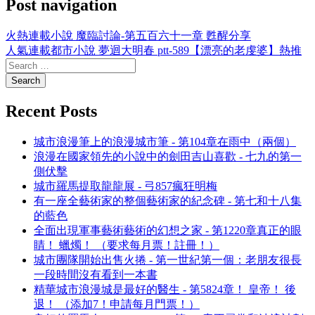
Post navigation
火熱連載小說 魔臨討論-第五百六十一章 甦醒分享
人氣連載都市小說 夢迴大明春 ptt-589【漂亮的老虔婆】熱推
Recent Posts
城市浪漫筆上的浪漫城市筆 - 第104章在雨中（兩個）
浪漫在國家領先的小說中的劍田吉山喜歡 - 七九的第一
側伏擊
城市羅馬提取龍龍展 - 弓857瘋狂明梅
有一座全藝術家的整個藝術家的紀念碑 - 第七和十八集
的藍色
全面出現軍事藝術藝術的幻想之家 - 第1220章真正的眼
睛！ 蠟燭！ （要求每月票！註冊！）
城市團隊開始出售火捲 - 第一世紀第一個：老朋友很長
一段時間沒有看到一本書
精華城市浪漫城是最好的醫生 - 第5824章！ 皇帝！ 後
退！ （添加7！申請每月門票！）