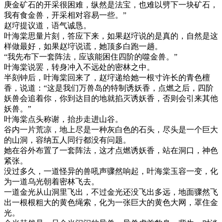
庚金矿石的开采很困难，纵然是法宝，也难以劈下一块矿石，
我有食金兽，开采相对容易一些。”
赵垨提议道，语气诚恳。
叶海棠思量片刻，答应下来，如果赵垨说的是真的，自然是这
样做最好，如果赵垨说谎，她顶多白跑一趟。
“我先布下一套阵法，应该能困住四阶的噬金兽。”
叶海棠说罢，转身冲入不远处的密林之中。
半刻钟后，叶海棠回来了，赵垨递给她一根寸许长的青色檀
香，说道：“这是我们万兽岛的特制诱妖香，点燃之后，四阶
妖兽会追着你，你到达目的地就掐灭诱妖香，否则会引来其他
妖兽。”
叶海棠点头称谢，抬步走进山谷。
谷内一片荒凉，地上尽是一种灰白色的石头，尽头是一个巨大
的山洞，容纳五人同行都没有问题。
她在谷外布置了一套阵法，这才点燃诱妖香，站在洞口，神色
紧张。
没过多久，一道怪异的兽吼声骤然响起，叶海棠玉容一变，化
为一道乌光朝着密林飞去。
一道金光从山洞里飞出，不过金光还没飞出多远，地面骤然飞
出一根根粗大的黄色绳索，化为一张巨大的黄色大网，罩住金
光。