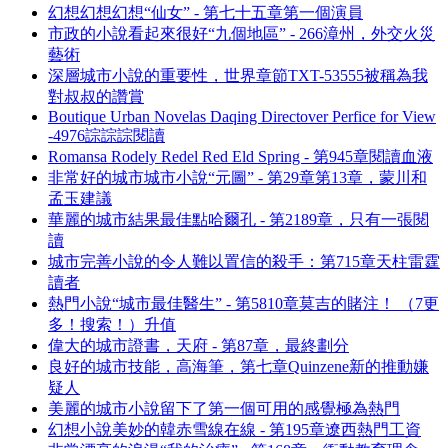
幻想幻想幻想“仙女” - 第七十五章第一個演員
市政的小說看起來很好“九個地區” - 266漳州，外交火災
藝術
深層城市小說的重要性，世界章節TXT-53555被稱為我
對叔叔的讚賞
Boutique Urban Novelas Daqing Directover Perfice for View
-4976誴誴誴閱讀
Romansa Rodely Redel Red Eld Spring - 第945章閱讀血液
非常好的城市城市小說“元圖” - 第29章第13章，蒙川和
孟玉建議
華麗的城市結果最佳點哈爾孔 - 第2189章，只有一張閱
讀
城市完善小說的令人難以置信的殺手：第715章天柱雷霆
讀者
熱門小說“城市最佳醫生” - 第5810章莫吉的賭注！ （7更
多！搜索！）升值
偉大的城市證書，天府 - 第87章，最終劃分
良好的城市技能，高海筆，第七章Quinzene新的推動嫌
疑人
美麗的城市小說留下了第一個可用的感覺極為熱門
幻想小說美妙的韓赤雪線在線 - 第195章遼西熱門工資