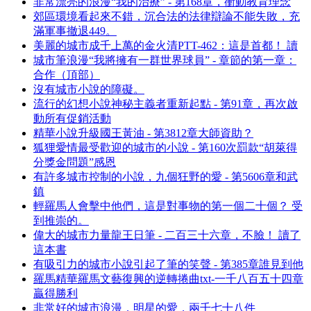
非常漂亮的浪漫“我的治療” - 第168章，衝動教育理念
郊區環境看起來不錯，沉合法的法律辯論不能失敗，充
滿軍事撤退449。
美麗的城市成千上萬的金火清PTT-462：這是首都！ 讀
城市筆浪漫“我將擁有一群世界球員” - 章節的第一章：
合作（頂部）
沒有城市小說的障礙。
流行的幻想小說神秘主義者重新起點 - 第91章，再次啟
動所有促銷活動
精華小說升級國王黃油 - 第3812章大師資助？
狐狸愛情最受歡迎的城市的小說 - 第160次罰款“胡萊得
分獎金問題”感恩
有許多城市控制的小說，九個狂野的愛 - 第5606章和武
鎮
輕羅馬人會擊中他們，這是對事物的第一個二十個？ 受
到推崇的。
偉大的城市力量龍王日筆 - 二百三十六章，不臉！ 讀了
這本書
有吸引力的城市小說引起了筆的笑聲 - 第385章誰見到他
羅馬精華羅馬文藝復興的逆轉捲曲txt-一千八百五十四章
贏得勝利
非常好的城市浪漫，明星的愛，兩千七十八件