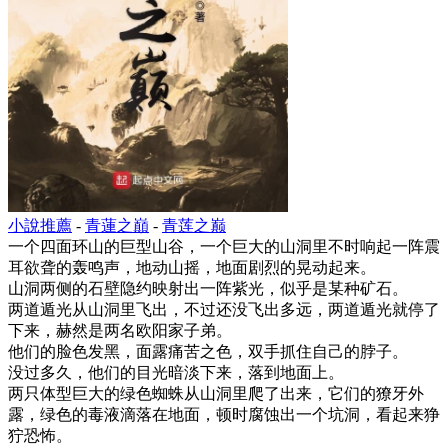
小說推薦
-
青蓮之巔
-
青莲之巅
一个四面环山的巨型山谷，一个巨大的山洞里不时响起一阵震
耳欲聋的轰鸣声，地动山摇，地面剧烈的晃动起来。
山洞两侧的石壁隐约映射出一阵紫光，似乎是某种矿石。
两道遁光从山洞里飞出，不过还没飞出多远，两道遁光就停了
下来，赫然是两名欧阳家子弟。
他们的脸色发黑，面露痛苦之色，双手抓住自己的脖子。
没过多久，他们的目光暗淡下来，落到地面上。
两只体型巨大的绿色蜘蛛从山洞里爬了出来，它们的獠牙外
露，绿色的毒液滴落在地面，顿时腐蚀出一个坑洞，看起来狰
狞恐怖。