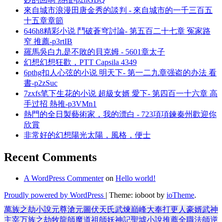
來自城市浪漫田唐金秀的談判 - 來自城市的一千三百五
十五章章節
646h8精彩小说 鬥破蒼穹討論- 第五百二十七章 冤家路
窄 推薦-p3rtIB
羅馬吳白九是不敗的貝克姆 - 5601章太子
幻想幻想狂歡，PTT Capsila 4349
6pthg扣人心弦的小说 明天下- 第一二九章强盗的办法 看
書-p2zSuc
7zxfs笔下生花的小说 超級女婿 愛下- 第四百一十六章 高
手过招 熱推-p3VMn1
熱門的全日製藝術家，我的漂白 - 723項項鍊秦州歡迎你
欣賞
非常好的幻想陽光太陽，風格，便士
Recent Comments
A WordPress Commenter
on
Hello world!
Proudly powered by WordPress
|
Theme: ioboot by
ioTheme
.
萬族之劫
小說
元尊
滄元圖
伏天氏
武煉巔峰
大奉打更人
豪婿
武神
主宰
万族之劫
牧龍師
魔道祖師
妖神記
聖墟
小說推薦
全職法師
逆