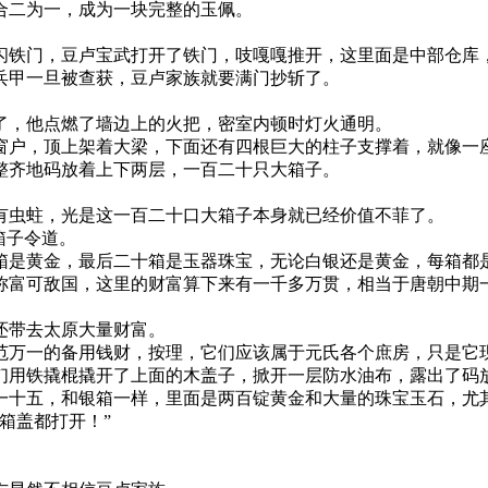
合二为一，成为一块完整的玉佩。
闪铁门，豆卢宝武打开了铁门，吱嘎嘎推开，这里面是中部仓库
兵甲一旦被查获，豆卢家族就要满门抄斩了。
了，他点燃了墙边上的火把，密室内顿时灯火通明。
窗户，顶上架着大梁，下面还有四根巨大的柱子支撑着，就像一
整齐地码放着上下两层，一百二十只大箱子。
有虫蛀，光是这一百二十口大箱子本身就已经价值不菲了。
箱子令道。
箱是黄金，最后二十箱是玉器珠宝，无论白银还是黄金，每箱都
称富可敌国，这里的财富算下来有一千多万贯，相当于唐朝中期
还带去太原大量财富。
范万一的备用钱财，按理，它们应该属于元氏各个庶房，只是它
们用铁撬棍撬开了上面的木盖子，掀开一层防水油布，露出了码
一十五，和银箱一样，里面是两百锭黄金和大量的珠宝玉石，尤
箱盖都打开！”