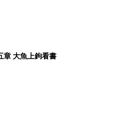
五章 大魚上鉤看書