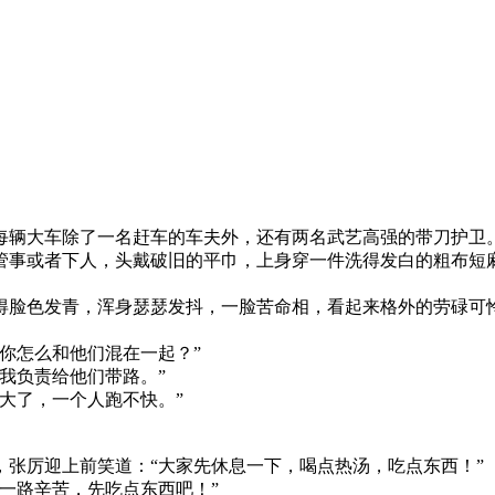
每辆大车除了一名赶车的车夫外，还有两名武艺高强的带刀护卫
管事或者下人，头戴破旧的平巾，上身穿一件洗得发白的粗布短
得脸色发青，浑身瑟瑟发抖，一脸苦命相，看起来格外的劳碌可
你怎么和他们混在一起？”
我负责给他们带路。”
大了，一个人跑不快。”
张厉迎上前笑道：“大家先休息一下，喝点热汤，吃点东西！”
一路辛苦，先吃点东西吧！”