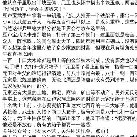
他从盒子里取出半块玉佩，元卫也从怀中摸出半块玉佩，两者
“没问题了，请会主随我来！”
豆卢宝武手中拿着一串钥匙，他让人推开一个铁架子，露出一
少可以武装五千人，私存五百件兵甲以上，是杀头重罪，这些
当然这些兵甲绝大部分都是卫唐会存放在这里的。
豆卢宝武快步走到墙角，打开了第三个铁门，这里面就是密室
众人一阵惊叹，这间仓库太大了，四周都是用巨石砌成，没有
可以想象当年这里存放了多少家族的财富，但现在只有墙角处
午夜直播 如雨
一百二十口大木箱都是用上等的金丝楠木制成，没有腐烂也没
“动手吧！先打开这只箱子！”元卫看了看上面编号，指着一口
元卫对生父的话记得很清楚，前八十箱是白银，八十一到一百
元家是北魏皇族嫡裔，无论北周还是隋唐都没有受到清算，堪
氏家族财富的一部分。
元家还有大量的土地、房宅、商铺、矿山等不动产，另外元氏
事实上，这笔藏匿在豆卢家族庄园内的财富是元家留给子孙防
十名武士上前，小心翼翼抬下重达六七百斤的一口大箱子，他
紧接着，武士们又抬下两口大箱子，编号分别是八十七和一百
这时，元卫生性多疑的一面露出来了，他又下令道：“把所有的
他还是不放心，所有的箱子都要一一验货。
关注公众号：书友大本营，关注即送现金、点币！