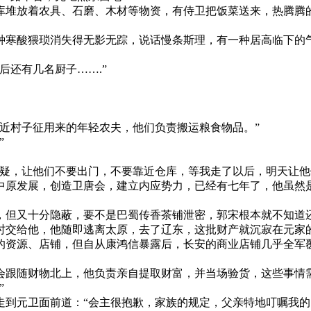
库堆放着农具、石磨、木材等物资，有侍卫把饭菜送来，热腾腾
种寒酸猥琐消失得无影无踪，说话慢条斯理，有一种居高临下的
后还有几名厨子…….”
近村子征用来的年轻农夫，他们负责搬运粮食物品。”
”
疑，让他们不要出门，不要靠近仓库，等我走了以后，明天让他
中原发展，创造卫唐会，建立内应势力，已经有七年了，他虽然
，但又十分隐蔽，要不是巴蜀传香茶铺泄密，郭宋根本就不知道
时交给他，他随即逃离太原，去了辽东，这批财产就沉寂在元家
的资源、店铺，但自从康鸿信暴露后，长安的商业店铺几乎全军
会跟随财物北上，他负责亲自提取财富，并当场验货，这些事情
”
到元卫面前道：“会主很抱歉，家族的规定，父亲特地叮嘱我的