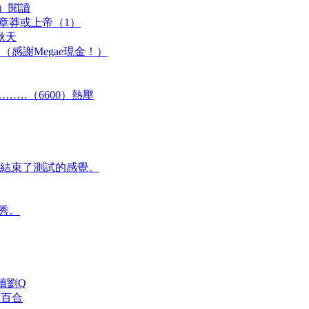
個）閱讀
9章莽或上帝（1）
秋天
（感謝Megae現金！）
……（6600）熱壓
結束了測試的感覺。
秀。
讀劉Q
 百合