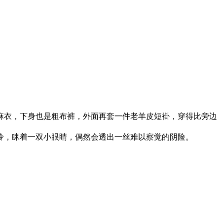
。
麻衣，下身也是粗布裤，外面再套一件老羊皮短褂，穿得比旁边
怜，眯着一双小眼睛，偶然会透出一丝难以察觉的阴险。