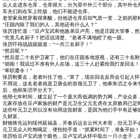
众人走进东仓库，仓库很大，分为里中外三个部分，其中外仓
车夫们则在车上吃饭，他们不能进仓库。
老管家虽然穿着很寒酸，但他进仓库后却气质一变，之前的那
“庄园内除了我们的人，其他还有什么人？”
张厉连忙道：“豆卢宝武和他族弟豆卢亮，他是庄园大管事，然
“究竟几名厨子？把话说清楚。”老者不满地瞪了他一眼。
张厉吓得战战兢兢道：“一共三名厨子！”
“然后呢？”
“然后是二十名护卫家丁，他们在庄园各地巡视，还有三十名附
“胡闹！我说过不准有外人在场，这三十人赶紧给我打发回去！
“卑职遵令！”
张厉刚要走，老者叫住了他，“算了，现在回去反而会引起人怀
不用说，这名老者就是卫唐会的首领元卫了，他奉朱滔之令来
后，他和朱滔平分天下。
他用七年时间，建立起了一个庞大而低调的势力网，产业众多
元家存放在豆卢家族的财产是元卫生父元玄虎在太原败局已定
这些年元卫之所以没有动用这批财富，是因为他们手中有足够
久财富。
财物将先运到绥州延福县，开春后运去云州大本营，但元卫不
元卫见众人吃饱喝足，便拍拍手道：“抓紧时间了，准备开始！
张厉给豆卢宝武使个眼色，豆卢宝武从怀中取出一只小盒子，走