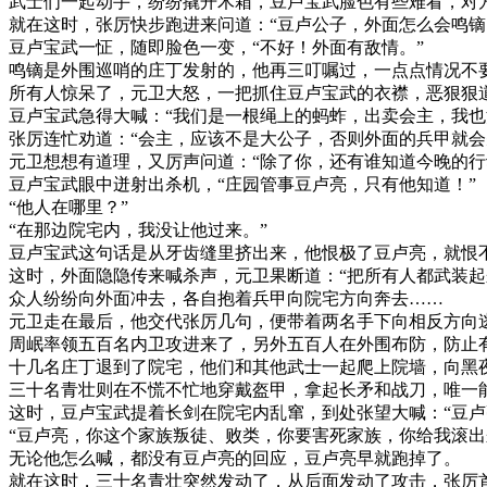
武士们一起动手，纷纷撬开木箱，豆卢宝武脸色有些难看，对
就在这时，张厉快步跑进来问道：“豆卢公子，外面怎么会鸣镝
豆卢宝武一怔，随即脸色一变，“不好！外面有敌情。”
鸣镝是外围巡哨的庄丁发射的，他再三叮嘱过，一点点情况不
所有人惊呆了，元卫大怒，一把抓住豆卢宝武的衣襟，恶狠狠道
豆卢宝武急得大喊：“我们是一根绳上的蚂蚱，出卖会主，我也
张厉连忙劝道：“会主，应该不是大公子，否则外面的兵甲就会
元卫想想有道理，又厉声问道：“除了你，还有谁知道今晚的行
豆卢宝武眼中迸射出杀机，“庄园管事豆卢亮，只有他知道！”
“他人在哪里？”
“在那边院宅内，我没让他过来。”
豆卢宝武这句话是从牙齿缝里挤出来，他恨极了豆卢亮，就恨
这时，外面隐隐传来喊杀声，元卫果断道：“把所有人都武装起
众人纷纷向外面冲去，各自抱着兵甲向院宅方向奔去……
元卫走在最后，他交代张厉几句，便带着两名手下向相反方向
周岷率领五百名内卫攻进来了，另外五百人在外围布防，防止
十几名庄丁退到了院宅，他们和其他武士一起爬上院墙，向黑
三十名青壮则在不慌不忙地穿戴盔甲，拿起长矛和战刀，唯一
这时，豆卢宝武提着长剑在院宅内乱窜，到处张望大喊：“豆卢
“豆卢亮，你这个家族叛徒、败类，你要害死家族，你给我滚出
无论他怎么喊，都没有豆卢亮的回应，豆卢亮早就跑掉了。
就在这时，三十名青壮突然发动了，从后面发动了攻击，张厉