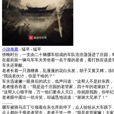
小說推薦
- 猛卒 - 猛卒
傍晚时分，一支由二十辆骡车组成的车队浩浩荡荡进了庄园，
在最前面一辆马车车夫旁坐着一名干瘦的老者，看打扮应该是
车夫还寒酸。
老者长着一只酒糟鼻，乱蓬蓬的花白头发，胡子又黄又稀，冻
“我说老伙计，你是干啥的？”
车夫迅速撇一眼身后的武士，低声问道：“这帮人不是好东西，
老者慢吞吞道：“我是这个庄园的老管家，四十年的老家奴了，
“这帮人心狠手辣，万一他们要杀人灭口，你就跟我跑，你年纪
老者眼中露出一丝冷笑，却诚恳地说道：“谢谢大兄弟了！”
……..
骡车被骑马庄丁引领着在东仓库前停下，众人纷纷从大车跳下，
众人都向干瘦老者望去，老者干笑一声，“我是老管家嘛！大家