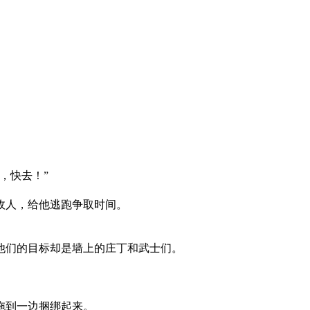
，快去！”
敌人，给他逃跑争取时间。
他们的目标却是墙上的庄丁和武士们。
拖到一边捆绑起来。