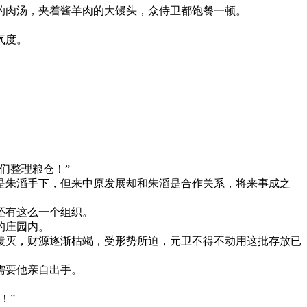
的肉汤，夹着酱羊肉的大馒头，众侍卫都饱餐一顿。
气度。
们整理粮仓！”
是朱滔手下，但来中原发展却和朱滔是合作关系，将来事成之
还有这么一个组织。
的庄园内。
覆灭，财源逐渐枯竭，受形势所迫，元卫不得不动用这批存放已
需要他亲自出手。
！”