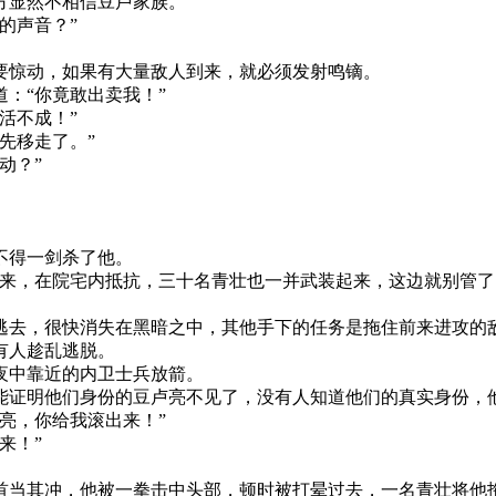
方显然不相信豆卢家族。
的声音？”
要惊动，如果有大量敌人到来，就必须发射鸣镝。
：“你竟敢出卖我！”
活不成！”
先移走了。”
动？”
不得一剑杀了他。
来，在院宅内抵抗，三十名青壮也一并武装起来，这边就别管了
逃去，很快消失在黑暗之中，其他手下的任务是拖住前来进攻的
有人趁乱逃脱。
夜中靠近的内卫士兵放箭。
能证明他们身份的豆卢亮不见了，没有人知道他们的真实身份，
亮，你给我滚出来！”
来！”
首当其冲，他被一拳击中头部，顿时被打晕过去，一名青壮将他