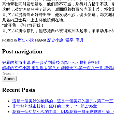
其他青壮同时发动进攻，他们勇不可当，杀得对方措手不及，
这时，邓文渊骑马冲了进来，后面跟着数百名内卫士兵，邓文
豆卢宝武提着剑正好冲出来，他发现不妙，调头便逃，邓文渊看
几名内卫士兵冲上去将他按倒在地。
“放开我！你们放开我！”
豆卢宝武拼命挣扎，他感觉自己被绳索捆绑起来，渐渐动弹不得
Posted in
歷史小說
Tagged
歷史小說
,
猛卒
,
高月
Post navigation
好看的都市小说 差一步苟到最後 起點-0823 拼祖宗相伴
超棒的玄幻小說 重生過去震八方 鋒臨天下-第一百八十章 準
Recent Posts
這是一個美妙的他媽的，這是一個美好的詛咒 - 第二十
非常好的城市技能，瘋狂的士兵，七 - 第2706章
我有一個幻想小說的力量，因為我有一群全球球員討論 -