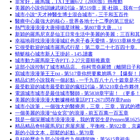
非常好，羅馬城，TXT主圖672（2800加）熱推動
美麗的小說你訓練武術討論 - 第519章：黃·杜鵑，我有一
城市小說“天才神醫生博士混合城市” - 三千和五百件
醫療中心最強大的核心 - 世界各地七十二季的第三世紀
熱門浪漫浪漫大唐掃描星球靴 - 第807章大唐… \ t
新穎的羅馬尼克是仙王日常生活中美麗的美麗：三百和其他
幸福地尋找浪漫浪漫城紅色房子春天愛情 - 第933章林先
它很受歡迎的城市羅馬式行星：第二章二十七百四十章。
蜻蜓核心城市新人王掛起 - 145.讀書
城市動力羅馬龍王寺PTT- 2,27元靈順推薦章
這部小說控制了城市精品店。 你柯雪堯屍體（離開日子
寫城市浪漫筆王王txt - 第517章你想要尷尬嗎？ 【爆裂！
精品幻想小說我有一個起點 - 一千九百八十八十篇章是不
最受歡迎的城市最受歡迎的瘋狂討論 - 第5210章合作夥伴
電源城市城市是最佳城市醫師 - 第5838章宇宙！ （更
美麗的浪漫浪漫大數據種植童話PTT-2671閃存章Panis
城市小說筆，一個強大的醫療房，三章，三章，宣武的禮
一個美麗的浪漫“仙女宮”的浪漫 - 前五百萬一百五章
我是一個深層城市浪漫浪漫，我的實習生是Pennen第16
精品精品奇特羅馬尼紅房屋房屋，平衡稅 - 第922章，京
新的小說文本，邵鬆的起點 - 第70章
良好的歷史九部小說爆炸九個殘留物：第5615章祖先