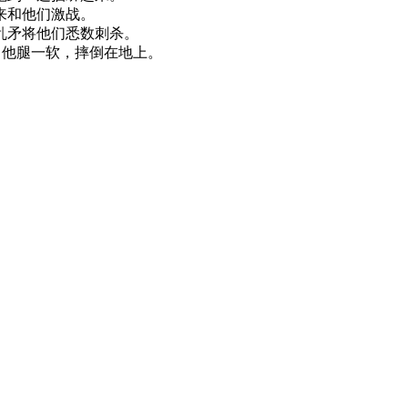
来和他们激战。
乱矛将他们悉数刺杀。
，他腿一软，摔倒在地上。