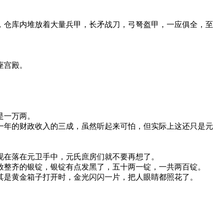
，仓库内堆放着大量兵甲，长矛战刀，弓弩盔甲，一应俱全，至
座宫殿。
是一万两。
一年的财政收入的三成，虽然听起来可怕，但实际上这还只是元
现在落在元卫手中，元氏庶房们就不要再想了。
放整齐的银锭，银锭有点发黑了，五十两一锭，一共两百锭。
其是黄金箱子打开时，金光闪闪一片，把人眼睛都照花了。