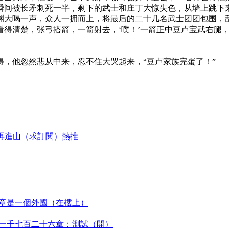
瞬间被长矛刺死一半，剩下的武士和庄丁大惊失色，从墙上跳下
渊大喝一声，众人一拥而上，将最后的二十几名武士团团包围，
得清楚，张弓搭箭，一箭射去，‘噗！’一箭正中豆卢宝武右腿
，他忽然悲从中来，忍不住大哭起来，“豆卢家族完蛋了！”
備再進山（求訂閱）熱推
三章是一個外國（在樓上）
 一千七百二十六章：測試（開）