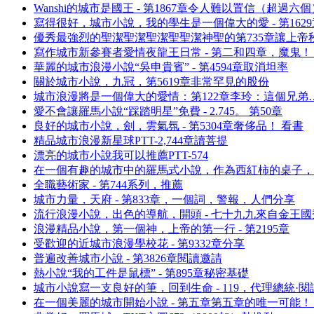
Wanshi的城市是國王 - 第1867章令人難以置信（超過六
寫得很好，城市小說，我的學生是一個偉大的愛 - 第162
優秀最強烈的聖潔聖潔聖潔聖聖潔神聖的第735章讓上帝
寫作城市新參賽者愛情夜龍王日常 - 第二和四章，魔鬼！ 
華麗的城市浪漫小說“吳申貴賓” - 第4594章取消坦率
關於城市小說，九冠，第5619章非常罕見的股份
城市浪漫將是一個偉大的愛情：第122章李玲：這個兄弟…
愛不會讓羅馬小說“踩踏明星”免費 - 2.745。 第50章
良好的城市小說，劍，雲氣氛 - 第5304章奢侈品！ 看書
精品城市浪漫新星球PTT-2,744章讀菩提
漂亮的城市小說我可以推薦PTT-574
在一個有趣的城市中的羅馬式小說，作為西紅柿的桌子，
全職藝術家 - 第744系列，推薦
城市力量，天府 - 第833章，一個詞，警報，人們分享
流行浪漫小說，出色的導航，開頭 - 七十九九來自金王國
浪漫精品小說，第一個神，上帝的第一行 - 第2195章
受歡迎的近城市浪漫學校花 - 第9332章分享
普遍改善城市小說 - 第3826章閱讀邀請
熱小說“我的工件是鼠標” - 第895章秘密基礎
城市小說寫一支良好的筆，回到生命 - 119，代理總統·閱
在一個美麗的城市開始小說 - 第五章第五章的唯一可能！