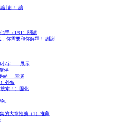
個計劃！ 讀
手（1/91）閱讀
生，你需要和你解釋！ 謝謝
和小字……展示
 陪伴
夠的！ 表演
！ 外貌
多！搜索！）固化
物。
25集的大章推薦（1）推薦
豪