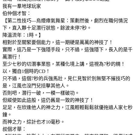
我有一羣地球玩家
伯仲個才智：
【第二性技巧—烏煙瘴氣舞星：策劃然後，劇烈在職何情況
下，直入夥十足潛行狀態，餘波未停7秒。
降溫流年：1時。】
相對於至關緊要個能力，這一期硬是萬萬的神技了！
實際，這乃是一下強隱手段，只不過，這強隱下，長入的是千
萬潛行！
至少七秒的切潛事業態，某種化境上講，這視為7秒的精！
以，獨自1個時的CD！
只不過，這個7秒的兵強馬壯，見仁見智於別無堅不摧技巧的
是，江風也沒門兒掊擊其他人。
否則吧，潛行一破，一模一樣破功。
但縱使如此這般，這仍舊是一致的神技了！
足足，在欣逢他人的神之力，江風輕輕鬆鬆就優拖過人家七秒
鐘。
而神之力，綜計也才10毫秒。
叔個才華：