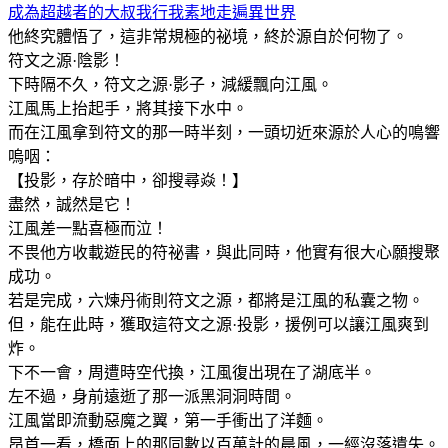
成為超越者的大叔我行我素地走遍異世界
他終究體悟了，這非常規極的祕境，終於源自於何物了。
符文之源·陰影！
下時隔不久，符文之源·影子，減緩飄向江風。
江風馬上抬起手，將其接下水中。
而在江風拿到符文的那一時半刻，一頭切近來源於人心的鳴響
嗚咽：
【投影，存於暗中，卻搜尋焱！】
盡然，誠然是它！
江風差一點喜極而泣！
不畏他方收載遊民的符祕書，與此同時，他實有很大心願搜聚
成功。
若是完成，六煉丹術則符文之源，都將是江風的私囊之物。
但，能在此時，獲取這符文之源·投影，援例可以讓江風爽到
炸。
下不一會，周遭時空代換，江風復出現在了湖底半。
左不過，身前遠逝了那一派黑洞洞時間。
江風當即流動惡魔之翼，第一手衝出了洋麵。
昂首一看，橋面上的那同數以百萬計的晨風，一經沒落遺失。