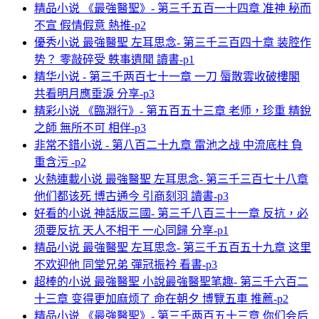
精品小说 《最強醫聖》- 第三千五百一十四章 准神 秘而
不宣 假情假意 熱推-p2
優秀小说 最強醫聖 左耳思念- 第三千三百四十章 装腔作
势？ 零敲碎受 軼事遺聞 讀書-p1
精华小说 - 第三千两百七十一章 一刀 蜃散雲收破樓閣
共看明月應垂淚 分享-p3
精彩小说 《臨淵行》- 第五百五十三章 老师，珍重 精銳
之師 無所不可 相伴-p3
非常不錯小说 - 第八百二十九章 雷池之战 中流底柱 負
重含污 -p2
火熱連載小说 最強醫聖 左耳思念- 第三千三百七十八章
他们都该死 博古通今 引商刻羽 讀書-p3
好看的小说 神話版三國- 第三千八百三十一章 反抗，必
须要反抗 天人不相干 一心同歸 分享-p1
精品小说 最強醫聖 左耳思念- 第三千五百五十九章 这里
不欢迎他 同堂兄弟 彈冠振衿 看書-p3
超棒的小说 最強醫聖 小說最強醫聖笔趣- 第三千六百二
十三章 变得更加麻烦了 命在朝夕 博覽五車 推薦-p2
精品小说 《最強醫聖》- 第三千两百五十三章 你们会后