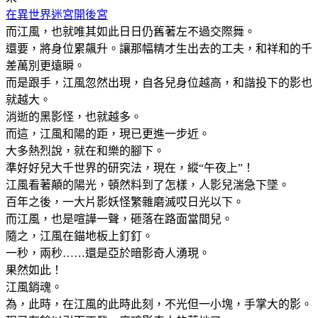
在異世界迷宮開後宮
而江風，也就唯其如此日日仍舊著左不過交際舞。
還要，將身位累飆升。讓那幅精才生出去的工夫，和祥和的千
差萬別更遠瞬。
而是跟手，江風忽然出現，自各兒身位越高，和諧投下的影也
就越大。
消逝的黑影怪，也就越多。
而這，江風和陽的距，現已更進一步近。
大多熱烈說，就在和樂的腳下。
準好好兒大千世界的研究法，現在，縱“午夜上”！
江風看著顛的陽光，頓然料到了怎樣，人影兒湍急下墜。
百年之後，一大片影妖怪繁雜磨滅哎日光以下。
而江風，也是喧譁一聲，砸落在路面當間兒。
隨之，江風在錨地板上釘釘。
一秒，兩秒……還是亞於暗影奇人湧現。
果然如此！
江風銷魂。
為，此時，在江風的此時此刻，不光但一小塊，手掌大的影。