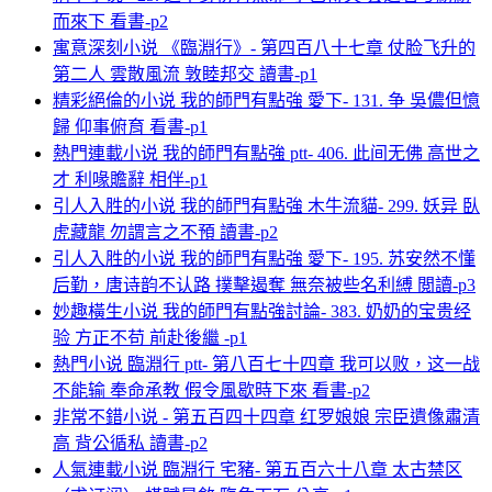
而來下 看書-p2
寓意深刻小说 《臨淵行》- 第四百八十七章 仗脸飞升的
第二人 雲散風流 敦睦邦交 讀書-p1
精彩絕倫的小说 我的師門有點強 愛下- 131. 争 吳儂但憶
歸 仰事俯育 看書-p1
熱門連載小说 我的師門有點強 ptt- 406. 此间无佛 高世之
才 利喙贍辭 相伴-p1
引人入胜的小说 我的師門有點強 木牛流貓- 299. 妖异 臥
虎藏龍 勿謂言之不預 讀書-p2
引人入胜的小说 我的師門有點強 愛下- 195. 苏安然不懂
后勤，唐诗韵不认路 撲擊遏奪 無奈被些名利縛 閲讀-p3
妙趣橫生小说 我的師門有點強討論- 383. 奶奶的宝贵经
验 方正不苟 前赴後繼 -p1
熱門小说 臨淵行 ptt- 第八百七十四章 我可以败，这一战
不能输 奉命承教 假令風歇時下來 看書-p2
非常不錯小说 - 第五百四十四章 红罗娘娘 宗臣遺像肅清
高 背公循私 讀書-p2
人氣連載小说 臨淵行 宅豬- 第五百六十八章 太古禁区