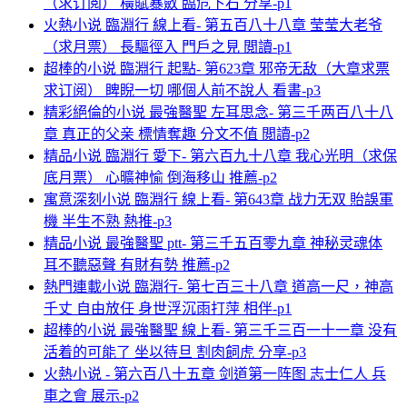
（求订阅） 橫賦暴斂 臨危下石 分享-p1
火熱小说 臨淵行 線上看- 第五百八十八章 莹莹大老爷
（求月票） 長驅徑入 門戶之見 閲讀-p1
超棒的小说 臨淵行 起點- 第623章 邪帝无敌（大章求票
求订阅） 睥睨一切 哪個人前不說人 看書-p3
精彩絕倫的小说 最強醫聖 左耳思念- 第三千两百八十八
章 真正的父亲 標情奪趣 分文不值 閲讀-p2
精品小说 臨淵行 愛下- 第六百九十八章 我心光明（求保
底月票） 心曠神愉 倒海移山 推薦-p2
寓意深刻小说 臨淵行 線上看- 第643章 战力无双 貽誤軍
機 半生不熟 熱推-p3
精品小说 最強醫聖 ptt- 第三千五百零九章 神秘灵魂体
耳不聽惡聲 有財有勢 推薦-p2
熱門連載小说 臨淵行- 第七百三十八章 道高一尺，神高
千丈 自由放任 身世浮沉雨打萍 相伴-p1
超棒的小说 最強醫聖 線上看- 第三千三百一十一章 没有
活着的可能了 坐以待旦 割肉飼虎 分享-p3
火熱小说 - 第六百八十五章 剑道第一阵图 志士仁人 兵
車之會 展示-p2