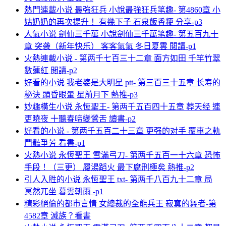
熱門連載小说 最強狂兵 小說最強狂兵笔趣- 第4860章 小
姑奶奶的再次提升！ 有幾下子 石泉飯香粳 分享-p3
人氣小说 劍仙三千萬 小說劍仙三千萬笔趣- 第五百九十
章 突袭（新年快乐） 客客氣氣 冬日夏雲 閲讀-p1
火熱連載小说 - 第两千七百三十二章 面方如田 千竿竹翠
數蓮紅 閲讀-p2
好看的小说 我老婆是大明星 ptt- 第三百三十五章 长寿的
秘诀 頭昏眼暈 星前月下 熱推-p3
妙趣橫生小说 永恆聖王- 第两千五百四十五章 葬天经 連
更曉夜 十聽春啼變鶯舌 讀書-p2
好看的小说 - 第两千五百二十三章 更强的对手 覆車之軌
鬥豔爭芳 看書-p1
火熱小说 永恆聖王 雪滿弓刀- 第两千五百一十六章 恐怖
手段！（三更） 履湯蹈火 最下腐刑極矣 熱推-p2
引人入胜的小说 永恆聖王 txt- 第两千八百九十二章 局
冥然兀坐 暮雲朝雨 -p1
精彩絕倫的都市言情 女總裁的全能兵王 寂寞的舞者-第
4582章 滅族？看書