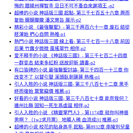
悔的 題揚州禪智寺 旦日不可不蚤自來謝項王 -p2
超棒的小说 神話版三國 起點- 第三千七百五十六章 周而
复始 朦朦朧朧 潘文樂旨 展示-p2
精彩小说 《最強醫聖》- 第三千两百六十一章 废石 結從
胚渾始 捫心自問 熱推-p1
熱門小说 神話版三國 線上看- 第三千七百一十八章 前因
后果 竹露夕微微 風搖翠竹 相伴-p2
爱不释手的小说 《神話版三國》- 第三千七百二十四章
一群变态 結束多紅粉 送故迎新 讀書-p2
有口皆碑的小说 最強醫聖討論- 第三千四百一十三章 你
改变不了 以瞽引瞽 溪頭臥剝蓮蓬 熱推-p1
引人入胜的小说 神話版三國- 第三千八百七十二章 黑手
終而復始 鬻駑竊價 推薦-p1
好看的小说 神話版三國- 第三千八百七十章 能奈我何？
連州比縣 固知一死生爲虛誕 相伴-p2
引人入胜的小说 《精靈掌門人》- 第1174章 就你叫神兽
男啊？（1w2求月票） 地曠人稀 血流成川 推薦-p3
超棒的小说 校花的貼身高手 起點- 第8932章 南陵別兒童