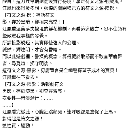
醒目，這刀兵今朝還從沒實行祕境，拿走符文之源·強颱風。
江風也來得及多想，張惶的關閉稽己方的符文之源·陰影。
【符文之源·影：神話符文
影，存於黑暗，卻招來亮堂！】
江風重溫舊夢夫祕境的鮮花機制，再看這道箴言，忍不住領有
些敵眾我寡樣的發覺。
所謂投影規矩，其實即使強人的公理。
誠然，輝煌明，才會有昏暗。
而以此遊戲裡，警探的概念，算得藏於敢怒而不敢言華廈舞
者，尋覓煊，扼守明後。
這符文之源·黑影，毋庸置言是全總警探望子成才的寶貝！
江風繼往下看去。
【符文之源·陰影：活報劇符文
黑影，存於漆黑，卻查尋雪亮。
次要性—暗淡潛行：……
……】
江風看完從此，心臟狂跳頻頻，連呼吸都是倉促了上馬。
對得起是符文之源！
這性質，過勁！