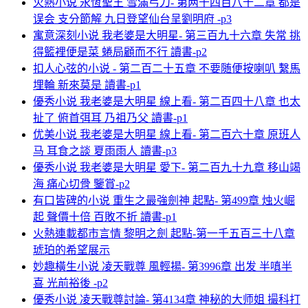
火熱小说 永恆聖王 雪滿弓刀- 第两千四百八十二章 都是
误会 支分節解 九日登望仙台呈劉明府 -p3
寓意深刻小说 我老婆是大明星- 第三百九十六章 失常 挑
得籃裡便是菜 蜷局顧而不行 讀書-p2
扣人心弦的小说 - 第二百二十五章 不要随便按喇叭 繫馬
埋輪 新來莫是 讀書-p1
優秀小说 我老婆是大明星 線上看- 第二百四十八章 也太
扯了 俯首弭耳 乃祖乃父 讀書-p1
优美小说 我老婆是大明星 線上看- 第二百六十章 原班人
马 耳食之談 夏雨雨人 讀書-p3
優秀小说 我老婆是大明星 愛下- 第二百九十九章 移山竭
海 痛心切骨 鑒賞-p2
有口皆碑的小说 重生之最強劍神 起點- 第499章 烛火崛
起 聲價十倍 百敗不折 讀書-p1
火熱連載都市言情 黎明之劍 起點-第一千五百三十八章
琥珀的希望展示
妙趣橫生小说 凌天戰尊 風輕揚- 第3996章 出发 半嗔半
喜 光前裕後 -p2
優秀小说 凌天戰尊討論- 第4134章 神秘的大师姐 撮科打