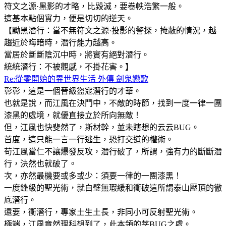
符文之源·黑影的才略，比毀滅，要卷帙浩繁一般。
這基本點個實力，便是切切的逆天。
【黝黑潛行：當不無符文之源·投影的警探，掩蔽的情況，越
趨近於晦暗時，潛行能力越高。
當居於斷斷陰沉中時，將實有絕對潛行。
統統潛行：不被觀感，不掛花害。】
Re:從零開始的異世界生活 外傳 劍鬼戀歌
彰彰，這是一個晉級盜寇潛行的才華。
也就是說，而江風在決鬥中，不敵的時節，找到一度一律一團
漆黑的處境，就優直接立於所向無敵！
但，江風也快斐然了，斯材幹，並未瞎想的云云BUG。
首度，這只能一言一行逃生，恐打交道的權術。
苟江風當仁不讓爆發反攻，潛行破了，所謂，強有力的斷斷潛
行，決然也就破了。
次，亦然最機要或多或少：須要一律的一團漆黑！
一度銼級的聖光術，就白璧無瑕緩和衝破這所謂泰山壓頂的徹
底潛行。
還要，衝潛行，專家土生土長，非同小可反射聖光術。
極端，江風竟然理科想到了，此本領的莘BUG之處。