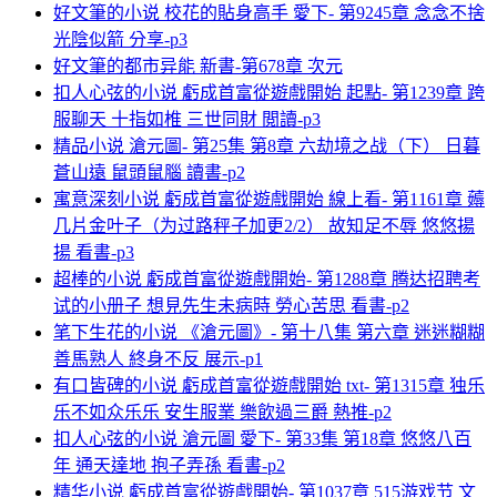
好文筆的小说 校花的貼身高手 愛下- 第9245章 念念不捨
光陰似箭 分享-p3
好文筆的都市异能 新書-第678章 次元
扣人心弦的小说 虧成首富從遊戲開始 起點- 第1239章 跨
服聊天 十指如椎 三世同財 閲讀-p3
精品小说 滄元圖- 第25集 第8章 六劫境之战（下） 日暮
蒼山遠 鼠頭鼠腦 讀書-p2
寓意深刻小说 虧成首富從遊戲開始 線上看- 第1161章 薅
几片金叶子（为过路秤子加更2/2） 故知足不辱 悠悠揚
揚 看書-p3
超棒的小说 虧成首富從遊戲開始- 第1288章 腾达招聘考
试的小册子 想見先生未病時 勞心苦思 看書-p2
笔下生花的小说 《滄元圖》- 第十八集 第六章 迷迷糊糊
善馬熟人 終身不反 展示-p1
有口皆碑的小说 虧成首富從遊戲開始 txt- 第1315章 独乐
乐不如众乐乐 安生服業 樂飲過三爵 熱推-p2
扣人心弦的小说 滄元圖 愛下- 第33集 第18章 悠悠八百
年 通天達地 抱子弄孫 看書-p2
精华小说 虧成首富從遊戲開始- 第1037章 515游戏节 文