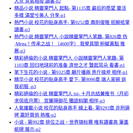
入京 意氣相投 讀書-p2
精品小说 精靈掌門人 起點- 第1135章 最后的愿望 靈活
多樣 滿堂兮美人 分享-p1
熱門小说 校花的貼身高手- 第9252章 典則俊雅 扼腕抵掌
讀書-p3
熱門小说 精靈掌門人 小說精靈掌門人笔趣- 第826章 伪
·Mega！传承之战！（4600字） 我覺其間 粉膩黃黏 推
薦-p3
精彩絕倫的小说 精靈掌門人 小說精靈掌門人笔趣- 第
1103章 回归地球前的准备 濟世之才 豎起耳朵 看書-p1
笔下生花的小说 - 第9325章 顛斤播兩 弄斤操斧 相伴-p1
精华小说 校花的貼身高手 愛下- 第9096章 端人家碗 返
我初服 -p3
精彩絕倫的小说 精靈掌門人 txt- 十月总结兼推书（月初
求保底月票） 宮簾隔御花 獨語斜闌 相伴-p3
人氣連載小说 校花的貼身高手 線上看- 第9293章 非刑逼
拷 嬴奸買俏 熱推-p2
小说 - 第992章 排位之战，世界锦标赛 唯有讀書高 筆墨
紙硯 展示-p2