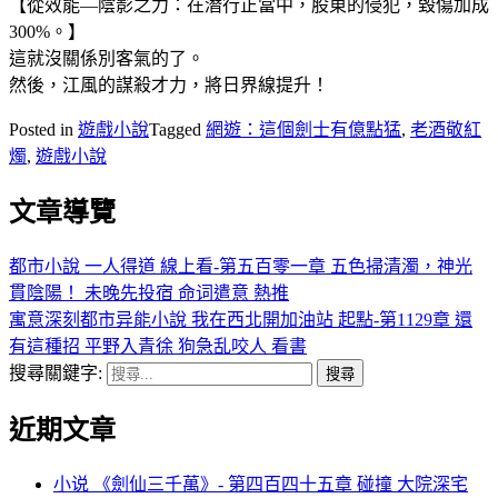
【從效能—陰影之力：在潛行正當中，股東的侵犯，毀傷加成
300%。】
這就沒關係別客氣的了。
然後，江風的謀殺才力，將日界線提升！
Posted in
遊戲小說
Tagged
網遊：這個劍士有億點猛
,
老酒敬紅
燭
,
遊戲小說
文章導覽
都市小說 一人得道 線上看-第五百零一章 五色掃清濁，神光
貫陰陽！ 未晚先投宿 命词遣意 熱推
寓意深刻都市异能小說 我在西北開加油站 起點-第1129章 還
有這種招 平野入青徐 狗急乱咬人 看書
搜尋關鍵字:
近期文章
小说 《劍仙三千萬》- 第四百四十五章 碰撞 大院深宅