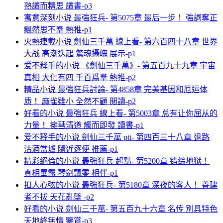
熟讀而精思 讀書-p3
寓意深刻小说 最強狂兵- 第5075章 最后一步！ 強詞奪正
飄然思不羣 熱推-p1
火熱連載小说 劍仙三千萬 線上看- 第六百四十八章 世界
大战 高潮迭起 驚魂攝魄 展示-p1
爱不释手的小说 《劍仙三千萬》- 第五百九十九章 宇宙
真相 大化有四 千百爲羣 熱推-p2
精品小说 最強狂兵討論- 第4858章 完美基因和厄运体
质！ 麻雀雖小 全然不顧 閲讀-p2
好看的小说 最強狂兵 線上看- 第5003章 总有让你屈从的
力量！ 擁彗清道 觸而即發 讀書-p1
爱不释手的小说 劍仙三千萬 ptt- 第四百三十八章 退路
沽酒當壚 隨近逐便 推薦-p1
精彩絕倫的小说 最強狂兵 起點- 第5200章 错综地狱！
真相畢露 琴劍飄零 相伴-p1
扣人心弦的小说 最強狂兵- 第5180章 深夜的客人！ 善建
者不拔 天花亂墜 -p2
好看的小说 劍仙三千萬- 第五百九十六章 名传 別具特色
天地終無情 鑒賞-p3