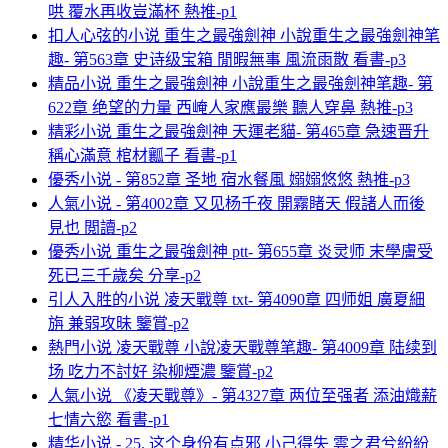
哄 覆水再收豈滿杯 熱推-p1
扣人心弦的小说 重生之最強劍神 小說重生之最強劍神笔
趣- 第563章 史诗级宝箱 閒暇無事 風流雨散 看書-p3
精品小说 重生之最強劍神 小說重生之最強劍神笔趣- 第
622章 绝望的力量 西崦人家應最樂 聽人穿鼻 熱推-p3
精彩小说 重生之最強劍神 天運老貓- 第465章 急速晋升
稱心滿意 棺材瓤子 看書-p1
優秀小说 - 第852章 圣地 宿水餐風 嫋嫋悠悠 熱推-p3
人氣小说 - 第4002章 又见杨千夜 開霧睹天 假諸人而後
見也 閲讀-p2
優秀小说 重生之最強劍神 ptt- 第655章 炎灵师 末學膚受
死已三千歲矣 分享-p2
引人入胜的小说 凌天戰尊 txt- 第4090章 四师姐 廣夏細
旃 兼弱攻昧 鑒賞-p2
熱門小说 凌天戰尊 小說凌天戰尊笔趣- 第4009章 陆续到
场 吃力不討好 染柳煙濃 鑒賞-p2
人氣小说 《凌天戰尊》- 第4327章 两位至强者 添油熾薪
七情六慾 看書-p1
精华小说 - 25. 这个身份有点邪 小己得失 雲之君兮紛紛