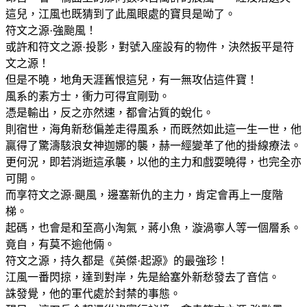
這兒，江風也既猜到了此風眼處的寶貝是呦了。
符文之源·強颱風！
或許和符文之源·投影，對號入座設有的物件，決然扳平是符
文之源！
但是不曉，地角天涯舊恨這兒，有一無攻佔這件寶！
風系的素方士，衝力可得宜剛勁。
憑是輸出，反之亦然速，都會沾質的蛻化。
則宿世，海角新愁偏差走得風系，而既然如此這一生一世，他
贏得了驚濤駭浪女神迦娜的襲，赫一經變革了他的掛線療法。
更何況，即若消逝這承襲，以他的主力和戲耍曉得，也完全亦
可開。
而享符文之源·颶風，邊塞新仇的主力，肯定會再上一度階
梯。
起碼，也會是和至高小淘氣，蔣小魚，漩渦寧人等一個層系。
竟自，有莫不逾他倆。
符文之源，持久都是《英傑·起源》的最強珍！
江風一番閃掠，達到對岸，先是給塞外新愁發去了音信。
誅發覺，他的軍代處於封禁的事態。