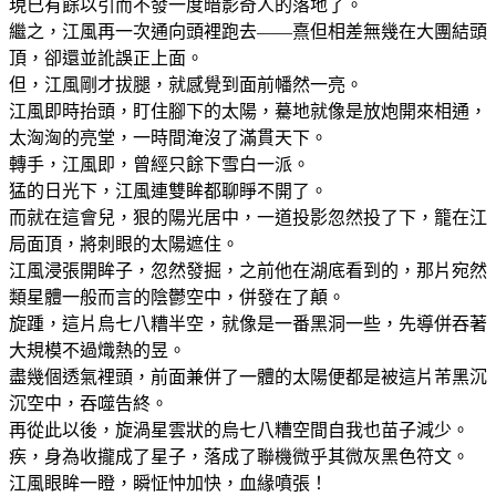
現已有餘以引而不發一度暗影奇人的落地了。
繼之，江風再一次通向頭裡跑去——熹但相差無幾在大團結頭
頂，卻還並訛誤正上面。
但，江風剛才拔腿，就感覺到面前幡然一亮。
江風即時抬頭，盯住腳下的太陽，驀地就像是放炮開來相通，
太洶洶的亮堂，一時間淹沒了滿貫天下。
轉手，江風即，曾經只餘下雪白一派。
猛的日光下，江風連雙眸都聊睜不開了。
而就在這會兒，狠的陽光居中，一道投影忽然投了下，籠在江
局面頂，將刺眼的太陽遮住。
江風浸張開眸子，忽然發掘，之前他在湖底看到的，那片宛然
類星體一般而言的陰鬱空中，併發在了顛。
旋踵，這片烏七八糟半空，就像是一番黑洞一些，先導併吞著
大規模不過熾熱的昱。
盡幾個透氣裡頭，前面兼併了一體的太陽便都是被這片芾黑沉
沉空中，吞噬告終。
再從此以後，旋渦星雲狀的烏七八糟空間自我也苗子減少。
疾，身為收攏成了星子，落成了聯機微乎其微灰黑色符文。
江風眼眸一瞪，瞬怔忡加快，血緣噴張！