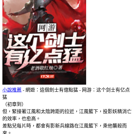
小說推薦
- 網遊：這個劍士有億點猛 - 网游：这个剑士有亿点
猛
（初章到）
但，緊接著江風和太陰跨距的拉近，江風籃下，投影妖精消亡
的效率，也愈高。
差點兒每片時，都會有影新兵線路在江風籃下，乘他襲殺而
來。