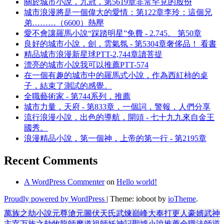
關於城市小說，九冠，第5619章非常罕見的股份
城市浪漫將是一個偉大的愛情：第122章李玲：這個兄
弟………（6600）熱壓
愛不會讓羅馬小說“踩踏明星”免費 - 2.745。 第50章
良好的城市小說，劍，雲氣氛 - 第5304章奢侈品！ 看書
精品城市浪漫新星球PTT-2,744章讀菩提
漂亮的城市小說我可以推薦PTT-574
在一個有趣的城市中的羅馬式小說，作為西紅柿的桌
子，結束了測試的感覺。
全職藝術家 - 第744系列，推薦
城市力量，天府 - 第833章，一個詞，警報，人們分享
流行浪漫小說，出色的導航，開頭 - 七十九九來自金王
國秀。
浪漫精品小說，第一個神，上帝的第一行 - 第2195章
Recent Comments
A WordPress Commenter
on
Hello world!
Proudly powered by WordPress
|
Theme: ioboot by
ioTheme
.
萬族之劫
小說
元尊
滄元圖
伏天氏
武煉巔峰
大奉打更人
豪婿
武神
主宰
万族之劫
牧龍師
魔道祖師
妖神記
聖墟
小說推薦
全職法師
逆