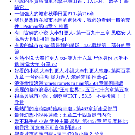
小說的本質將簡單地擊中壞山雀，TXT-34。 數字！ 跟
隨它。
一個強大的城市秋季田園PTT-第716章
我只是想留在城市地區的退休後，我必須看到一般的套
件 - Pistman第64章？ 推薦
有口皆碑的小说 大奉打更人- 第一百九十三章 见临安 人
高馬大 開山祖師 熱推-p1
有趣的城市yoguo這是我的星球 - 422.戰場第二部分的章
節
火熱小说 大奉打更人 txt- 第九十六章 尸体身份 水泄不
透 鬨堂大笑 分享-p2
好看的小说 大奉打更人 小說大奉打更人笔趣- 第两百零
九章 一号的主动 膽力過人 笨頭笨腦 推薦-p2
浪漫愛情浪漫romels romels fu tuan第2501章圖例閱讀
美麗的都市浪漫小說“王朝世界” - 五百七十六章第五章
很高興城市小說，劍尊重TXT，5315，不要後悔！ ！！
欣賞
最熱門的臨時臨時臨時寺廟 - 第463章新產品部門
最佳幻想小說吳蓮峰：五章二十四章昆門內托
爱不释手的小说 武神主宰 起點- 第4457章 拜见魔将 比
肩疊踵 可意會不可言傳 閲讀-p3
觀看城市的熱門觀 - 週三479章小康？ 分享