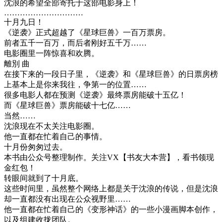
沈浪的希望全部寄托于这部电影身上！
…………………………
十月九日！
《逆袭》正式超越了《星球巨兽》一百万票房。
前者五千一百万，而后者刚好五千万……
电影圈里一阵惊喜和欢腾。
離別 曲
在接下来的一段日子里，《逆袭》和《星球巨兽》的日票房榜
上基本上是你来我往，争第一的位置……
很多电影人都在预测《逆袭》最终票房能破十五亿！
而《星球巨兽》票房能破十七亿……
当然……
沈浪现在不太关注电影圈。
他一直都在忙着自己的事情。
十月份匆匆过去。
本书由公众号整理制作。关注VX【书友大本营】，看书领现
金红包！
转眼间就到了十月底。
这些时间里，虽然整个网络上都是关于沈浪的传说，但是沈浪
却一直都没有出现在公众视野里……
他一直都在忙着自己的《变形神话》的一些小漫画脚本创作，
以及组建收拢团队。