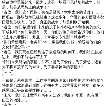
望诸位得重视起来，因为，这是一场看不见硝烟的战争，但
是，却是从思想上的战争！”
“诸位！我们这个民族，实在是经历了太多太多的苦难了……
而现在，那场战争已经结束了这么多年，华夏的各方面经济都
已经复苏状态，但是，真正的战争，却是刚刚开始啊……”
“诸位，你们希望你们未来的孩子从小都在R本和老美的文化
下成长吗？你们希望有一天，你们的孩子突然告诉你们，他们
想去东京看樱花，并且，非常喜欢东京那个城市吗？”
“你们希望看到，老美和R本，赚着我们的钱，输送着他们的
文化和理念吗？”
“诸位，我们现在已经到达了最危险的时刻了，我们站在悬崖
边上，我们不能这样下去了……”
“我们今天所做的事情，并不止是为了爱好，为了梦想，还有
为了将来孩子们的未来，为了非常神圣的事情！”
“……”
“……”
一帮整天呆在家里，工作室里的漫画家们哪里见过这种阵仗？
特别是当沈浪说到后面，铿锵有力，悲愤异常的时候，很多人
感觉自己头皮都要炸裂了……
“未来，我们会让世界的所有人知道，我们的华夏，也有属于
自己的动漫……”
“诸位！”