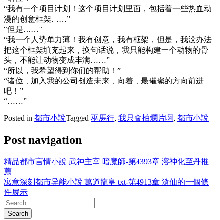
“我有一个项目计划！这个项目计划里面，包括着一些热血动
漫的创意框架……”
“但是……”
“我一个人势单力薄！我有创意，我有框架，但是，我没办法
把这个框架填充起来，换句话说，我只能构建一个动物的骨
头，不能让动物变成丰满……”
“所以，我希望得到你们的帮助！”
“诸位，加入我的公司创造未来，向着，最璀璨的方向前进
吧！”
“……”
Posted in
都市小說
Tagged
巫馬行
,
我只會拍爛片啊
,
都市小說
Post navigation
精品都市言情小說 武神主宰 暗魔師-第4393章 溶神化至丹推
薦
寓意深刻都市异能小說 萬道龍皇 txt-第4913章 滄仙的一個條
件展示