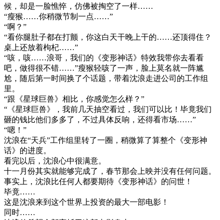
候，却是一脸憔悴，仿佛被掏空了一样……
“瘦猴……你稍微节制一点……”
“啊？”
“看你腿肚子都在打颤，你这白天干晚上干的……还顶得住？
桌上还放着枸杞……”
“咳，咳……浪哥，我们的《变形神话》特效我带你去看看
吧，做得很不错……”瘦猴轻咳了一声，脸上莫名就一阵尴
尬，随后第一时间换了个话题，带着沈浪走进公司的工作组
里。
“跟《星球巨兽》相比，你感觉怎么样？”
“《星球巨兽》，我前几天抽空看过，我们可以比！毕竟我们
砸的钱比他们多多了，不过具体反响，还得看市场……”
“嗯！”
沈浪在“天兵”工作组里转了一圈，稍微算了算整个《变形神
话》的进度。
看完以后，沈浪心中很满意。
十一月份其实就能够完成了，春节那会上映并没有任何问题。
事实上，沈浪比任何人都要期待《变形神话》的问世！
毕竟……
这是沈浪来到这个世界上投资的最大一部电影！
同时……