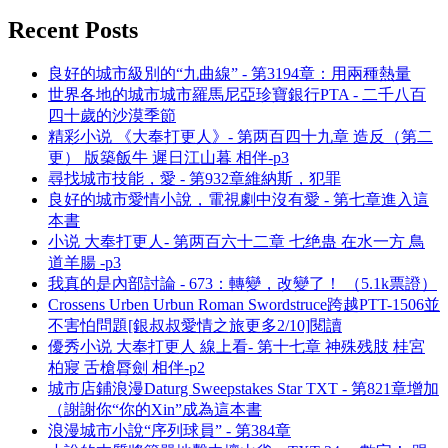
Recent Posts
良好的城市級別的“九曲線” - 第3194章：用兩種熱量
世界各地的城市城市羅馬尼亞珍寶銀行PTA - 二千八百
四十歲的沙漠季節
精彩小说 《大奉打更人》- 第两百四十九章 造反（第二
更） 版築飯牛 遲日江山暮 相伴-p3
尋找城市技能，愛 - 第932章維納斯，犯罪
良好的城市愛情小說，電視劇中沒有愛 - 第七章進入這
本書
小说 大奉打更人- 第两百六十二章 七绝蛊 在水一方 鳥
道羊腸 -p3
我真的是內部討論 - 673：轉變，改變了！ （5.1k票證）
Crossens Urben Urbun Roman Swordstruce跨越PTT-1506並
不害怕問題[銀叔叔愛情之旅更多2/10]閱讀
優秀小说 大奉打更人 線上看- 第十七章 神殊残肢 桂宮
柏寢 舌槍脣劍 相伴-p2
城市店鋪浪漫Daturg Sweepstakes Star TXT - 第821章增加
（謝謝你“你的Xin”成為這本書
浪漫城市小說“序列球員” - 第384章