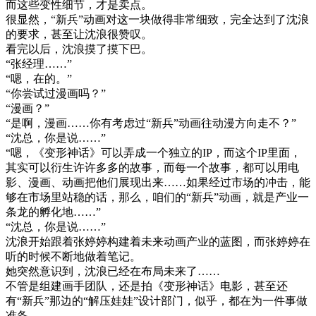
而这些变性细节，才是卖点。
很显然，“新兵”动画对这一块做得非常细致，完全达到了沈浪
的要求，甚至让沈浪很赞叹。
看完以后，沈浪摸了摸下巴。
“张经理……”
“嗯，在的。”
“你尝试过漫画吗？”
“漫画？”
“是啊，漫画……你有考虑过“新兵”动画往动漫方向走不？”
“沈总，你是说……”
“嗯，《变形神话》可以弄成一个独立的IP，而这个IP里面，
其实可以衍生许许多多的故事，而每一个故事，都可以用电
影、漫画、动画把他们展现出来……如果经过市场的冲击，能
够在市场里站稳的话，那么，咱们的“新兵”动画，就是产业一
条龙的孵化地……”
“沈总，你是说……”
沈浪开始跟着张婷婷构建着未来动画产业的蓝图，而张婷婷在
听的时候不断地做着笔记。
她突然意识到，沈浪已经在布局未来了……
不管是组建画手团队，还是拍《变形神话》电影，甚至还
有“新兵”那边的“解压娃娃”设计部门，似乎，都在为一件事做
准备。