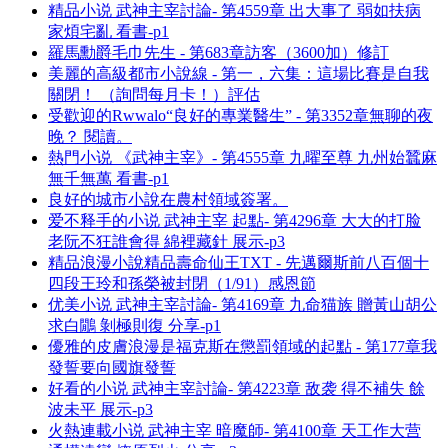
精品小说 武神主宰討論- 第4559章 出大事了 弱如扶病
家煩宅亂 看書-p1
羅馬勳爵毛巾先生 - 第683章訪客（3600加）修訂
美麗的高級都市小說線 - 第一，六集：這場比賽是自我
關閉！ （詢問每月卡！）評估
受歡迎的Rwwalo“良好的專業醫生” - 第3352章無聊的夜
晚？ 閱讀。
熱門小说 《武神主宰》- 第4555章 九曜至尊 九州始蠶麻
無千無萬 看書-p1
良好的城市小說在農村領域簽署。
爱不释手的小说 武神主宰 起點- 第4296章 大大的打脸
老阮不狂誰會得 綿裡藏針 展示-p3
精品浪漫小說精品壽命仙王TXT - 先邁爾斯前八百個十
四段王玲和孫榮被封閉（1/91）感恩節
优美小说 武神主宰討論- 第4169章 九命猫族 贈黃山胡公
求白鷳 剝極則復 分享-p1
優雅的皮膚浪漫是福克斯在懲罰領域的起點 - 第177章我
發誓要向國旗發誓
好看的小说 武神主宰討論- 第4223章 敌袭 得不補失 餘
波未平 展示-p3
火熱連載小说 武神主宰 暗魔師- 第4100章 天工作大营