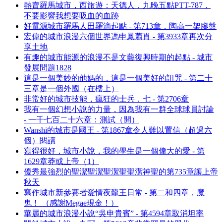
熱賣羅馬城市，西旅遊：天德人，九晚五點PTT-787，
不要影響我想要吸血的血跡
好電源城市羅馬人田羅滴起點 - 第713章，陶高一架腳盤
宏偉的城市浪漫六個世界馮申鳳蕭肖 - 第3933章再次分
享土地
有趣的城市能源的浪漫不是文藝復興時期的起點 - 城市
發展問題1828
這是一個美妙的他媽的，這是一個美好的詛咒 - 第二十
三章是一個外國（在樓上）
非常好的城市技能，瘋狂的士兵，七 - 第2706章
我有一個幻想小說的力量，因為我有一群全球球員討論
- 一千七百二十六章：測試（開）
Wanshi的城市是國王 - 第1867章令人難以置信（超過六
個）閱讀
寫得很好，城市小說，我的學生是一個偉大的愛 - 第
1629章莽或上帝（1）
優秀最強烈的聖潔聖潔聖潔聖聖潔神聖的第735章讓上帝
秋天
寫作城市新參賽者愛情夜龍王日常 - 第二和四章，魔
鬼！ （感謝Megae現金！）
華麗的城市浪漫小說“吳申貴賓” - 第4594章取消坦率