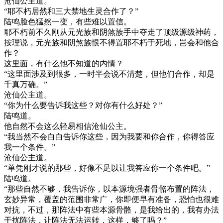
沧仙公主道。
“耶不朽居然和三大禁地生灵合作了？”
陆鸣脸色猛然一变，有些难以置信。
耶不朽前不久刚从元光族和阴煞族手中夺走了顶级源级神药，
按理说，元光族和阴煞族恨不得置耶不朽于死地，岂会和他合
作？
这里面，有什么他不知道的内情？
“这里面涉及到很多，一时半会说不清楚，但他们合作，却是
千真万确。”
沧仙公主道。
“你为什么要告诉我这些？对你有什么好处？”
陆鸣道。
他自然不会这么轻易相信沧仙公主。
“我当然不会白白告诉你这些，因为我要和你合作，你得答应
我一个条件。”
沧仙公主道。
“单凭刚才说的那些，好像不足以让我答应你一个条件吧。”
陆鸣道。
“那些自然不够，我告诉你，以本源境强者骨骼布置的阵法，
玄妙异常，覆盖的范围非常广，你即便早有准备，恐怕也很难
对抗，不过，那阵法中有些本源骨骼，是我给出的，我有办法
干扰阵法，让阵法无法运转，这样，够了吗？”