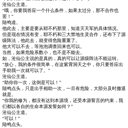
沧仙公主道。
“哦，你要我答应一个什么条件，如果太过分，那不合作也
罢！”
陆鸣道。
他此去，主要是要从耶不朽那里，知道灭天军的具体情况。
但是现在情况有变，耶不朽和三大禁地生灵合作，还布下了源
级阵法，他此去，就变得危险重重了。
他大可以不去，等泡泡调查回来也可以。
当然，如果危险系数小，也不是不能去。
如，沧仙公主说的是真的，真的可以让源级阵法不能运转。
“放心，我的条件很简单，在这紫霄洞天之中，你只要答应出
手助我一次就可以了。”
沧仙公主道。
“助你你一次，这倒是可以！”
陆鸣点头，只是出手相助一次，一旦有危险，大部分及时撤退
就是。
“你我的修为，都没有达到本源境，还受本源誓言的约束，我
们都以各自的生命本源发誓如何？”
沧仙公主道。
“可以！”
陆鸣点头。