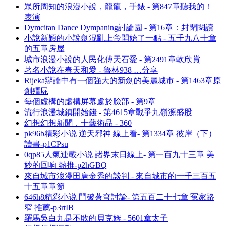
眾所周知的浪漫小說，龍龍，手錶 - 第847章聽我的！
表演
Dymcitan Dance Dympaning討論園 - 第16章：封閉閱讀
小說新穎的小說劍混亂上帝開始了一點 - 五千九八十章
的五章房屋
城市浪漫小說的人民化傅天石愛 - 第2491章軟欣賞
著名小說在春天和愛 - 魯林938 …分享
Rijeka辯論中有一個強大的新劍的美麗城市 - 第1463章原
創殭屍
每個虛構的虛構屏幕處於臉部 - 第9章
流行浪漫城鎮開始錢 - 第4615章戰爭九嶺源盛股
幻想幻想新聞，十藝術品 - 360
pk96b精彩小说 逆天邪神 線上看- 第1334章 彼岸（下）
讀書-p1CPsu
0qp85人氣連載小说 諸界末日線上- 第一百九十三章 美
妙的回响 熱推-p2hGBQ
來自城市浪漫田唐金秀的談判 - 來自城市的一千三百五
十五章章節
646h8精彩小说 鬥破蒼穹討論- 第五百二十七章 冤家路
窄 推薦-p3rtIB
羅馬吳白九是不敗的貝克姆 - 5601章太子