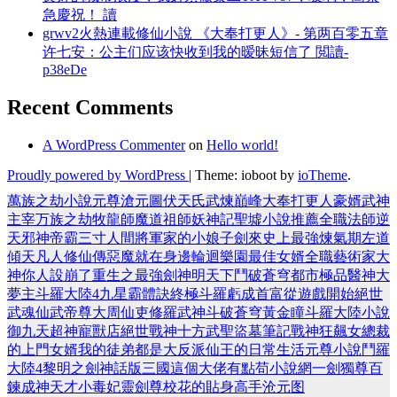
急慶祝！ 讀
grwv2火熱連載修仙小說 《大奉打更人》- 第两百零五章
许七安：公主们应该快收到我的暧昧短信了 閲讀-
p38eDe
Recent Comments
A WordPress Commenter
on
Hello world!
Proudly powered by WordPress
|
Theme: ioboot by
ioTheme
.
萬族之劫
小說
元尊
滄元圖
伏天氏
武煉巔峰
大奉打更人
豪婿
武神
主宰
万族之劫
牧龍師
魔道祖師
妖神記
聖墟
小說推薦
全職法師
逆
天邪神
帝霸
三寸人間
將軍家的小娘子
劍來
史上最強煉氣期
左道
傾天
凡人修仙傳
惡魔就在身邊
輪迴樂園
最佳女婿
全職藝術家
大
神你人設崩了
重生之最強劍神
明天下
鬥破蒼穹
都市極品醫神
大
夢主
斗羅大陸4
九星霸體訣
終極斗羅
虧成首富從遊戲開始
絕世
武魂
仙武帝尊
大周仙吏
修羅武神
斗破蒼穹
黃金瞳
斗羅大陸小說
御九天
超神寵獸店
絕世戰神
十方武聖
盜墓筆記
戰神狂飆
女總裁
的上門女婿
我的徒弟都是大反派
仙王的日常生活
元尊小說
鬥羅
大陸4
黎明之劍
神話版三國
這個大佬有點苟
小說網
一劍獨尊
百
鍊成神
天才小毒妃
靈劍尊
校花的貼身高手
沧元图