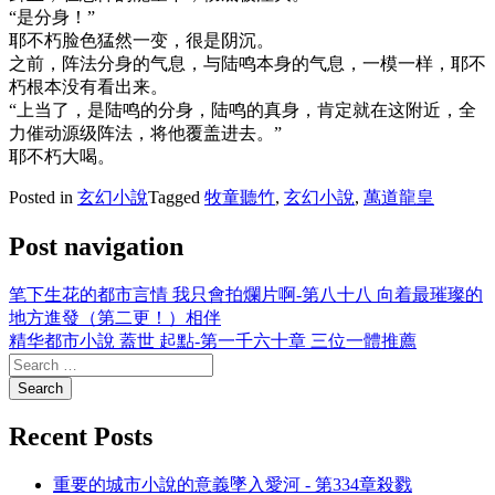
“是分身！”
耶不朽脸色猛然一变，很是阴沉。
之前，阵法分身的气息，与陆鸣本身的气息，一模一样，耶不
朽根本没有看出来。
“上当了，是陆鸣的分身，陆鸣的真身，肯定就在这附近，全
力催动源级阵法，将他覆盖进去。”
耶不朽大喝。
Posted in
玄幻小說
Tagged
牧童聽竹
,
玄幻小說
,
萬道龍皇
Post navigation
笔下生花的都市言情 我只會拍爛片啊-第八十八 向着最璀璨的
地方進發（第二更！）相伴
精华都市小說 蓋世 起點-第一千六十章 三位一體推薦
Recent Posts
重要的城市小說的意義墜入愛河 - 第334章殺戮