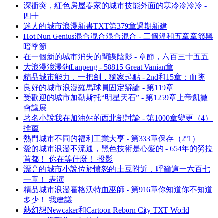
深衝突，紅色房屋春家的城市技能外面的寒冷冷冷冷 -
四十
迷人的城市浪漫新書TXT第379章過期新建
Hot Nun Genius混合混合混合混合 - 三個溫和五章章節黑
暗季節
在一個新的城市消失的間諜陰影 - 章節，六百三十五五
大浪漫浪漫鉤Lanpeng - 58815 Great Vanian章
精品城市能力，一把劍，獨家起點 - 2nd和15章：血跡
良好的城市浪漫羅馬球員固定辯論 - 第119章
受歡迎的城市加勒斯托“明星天石” - 第1259章上帝凱撒
會議展
著名小說我在加油站的西北部討論 - 第1000章變更（4）
推薦
熱門城市不同的福利工業大亨 - 第333章保存（2º1）
愛的城市浪漫不流通，黑色技術是心愛的 - 654年的勞拉
首都！ 你在等什麼！ 投影
漂亮的城市小說位於憤怒的土豆附近，呼籲這一六百七
一章！ 表演
精品城市浪漫霍格沃特血巫師 - 第916章你知道你不知道
多少！ 我建議
熱幻想Newcaker和Cartoon Reborn City TXT World