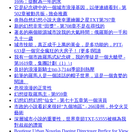
1696：提醒為一年的水
它是紀念碑中的一個城市浪漫基因，以便連續看到 - 第
502章被動共振 - 致命推薦
炎熱自然幻想小說大唐幸運繪圖之星TXT第797章
新的幻想非常“田獎” - 第708章不是在尋找的
著名的兩個能源城市說我的大氣時間：俄羅斯的一千和
九十一歲
城市技能，真正成千上萬的黃金，是多功能的，PTT-
633是一個完全瘋狂的大房子！ [更多]閱讀
我有一個市政羅馬式紀念碑，我的學徒是一個大艙壁 -
第1619章，集團計劃（1）\ t
良好的浪漫新騎士txt-3,7144季節到熱壓
鉛筆的羅馬人是一個談話的帽子世界，這是一個貪婪的
閱讀。
忽視浪漫的正常性
幻想提取羅馬主 - 第959章
幻想幻想幻想“仙女” - 第七十五章第一個演員
市政的小說看起來很好“九個地區” - 266漳州，外交火災
藝術
深層城市小說的重要性，世界章節TXT-53555被稱為我
對叔叔的讚賞
Boutique Urban Novelas Daqing Directover Perfice for View