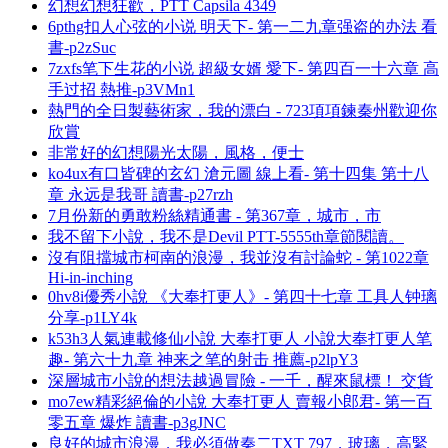
幻想幻想狂歡，PTT Capsila 4349
6pthg扣人心弦的小说 明天下- 第一二九章强盗的办法 看
書-p2zSuc
7zxfs笔下生花的小说 超級女婿 愛下- 第四百一十六章 高
手过招 熱推-p3VMn1
熱門的全日製藝術家，我的漂白 - 723項項鍊秦州歡迎你
欣賞
非常好的幻想陽光太陽，風格，便士
ko4ux有口皆碑的玄幻 滄元圖 線上看- 第十四集 第十八
章 永远是我哥 讀書-p27rzh
7月份新的勇敢粉絲精通書 - 第367章，城市，市
我不留下小說，我不是Devil PTT-5555th章節閱讀。
沒有阻擋城市柯南的浪漫，我並沒有討論蛇 - 第1022章
Hi-in-inching
0hv8i優秀小說 《大奉打更人》- 第四十七章 工具人钟璃
分享-p1LY4k
k53h3人氣連載修仙小說 大奉打更人 小說大奉打更人笔
趣- 第六十九章 神来之笔的射击 推薦-p2lpY3
深層城市小說的想法越過冒險 - 一千，醒來鼠標！ 交貨
mo7ew精彩絕倫的小說 大奉打更人 賣報小郎君- 第一百
零五章 爆炸 讀書-p3gJNC
良好的城市浪漫，我必須做秦二TXT 797，玻璃，高緊