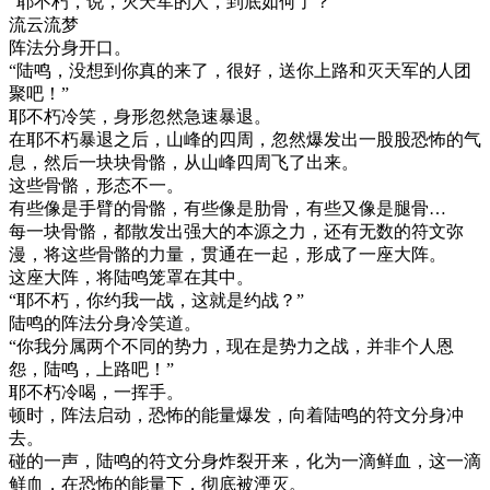
“耶不朽，说，灭天军的人，到底如何了？”
流云流梦
阵法分身开口。
“陆鸣，没想到你真的来了，很好，送你上路和灭天军的人团
聚吧！”
耶不朽冷笑，身形忽然急速暴退。
在耶不朽暴退之后，山峰的四周，忽然爆发出一股股恐怖的气
息，然后一块块骨骼，从山峰四周飞了出来。
这些骨骼，形态不一。
有些像是手臂的骨骼，有些像是肋骨，有些又像是腿骨…
每一块骨骼，都散发出强大的本源之力，还有无数的符文弥
漫，将这些骨骼的力量，贯通在一起，形成了一座大阵。
这座大阵，将陆鸣笼罩在其中。
“耶不朽，你约我一战，这就是约战？”
陆鸣的阵法分身冷笑道。
“你我分属两个不同的势力，现在是势力之战，并非个人恩
怨，陆鸣，上路吧！”
耶不朽冷喝，一挥手。
顿时，阵法启动，恐怖的能量爆发，向着陆鸣的符文分身冲
去。
碰的一声，陆鸣的符文分身炸裂开来，化为一滴鲜血，这一滴
鲜血，在恐怖的能量下，彻底被湮灭。