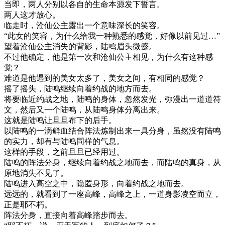
当即，两人分别以各自的生命本源发下誓言。
两人这才放心。
临走时，沧仙公主露出一个意味深长的笑容。
“此女的笑容，为什么给我一种熟悉的感觉，好像以前见过…”
望着沧仙公主消失的背影，陆鸣眉头微蹙。
不过他确定，他是第一次和沧仙公主相见，为什么有这种感
觉？
难道是他遇到的美女太多了，美女之间，有相同的感觉？
摇了摇头，陆鸣继续向着约战的地方而去。
将要临近约战之地，陆鸣的身体，忽然发光，弥漫出一道道符
文，然后又一个陆鸣，从陆鸣身体分离出来。
这就是陆鸣让旦旦布下的后手。
以陆鸣的一滴鲜血结合阵法炼制出来一具分身，虽然没有陆鸣
的实力，却有与陆鸣同样的气息。
这样的手段，之前旦旦已经用过。
陆鸣的阵法分身，继续向着约战之地而去，而陆鸣的真身，从
原地消失不见了。
陆鸣进入高空之中，隐匿身形，向着约战之地而去。
远远的，就看到了一座高峰，高峰之上，一道身影凌空而立，
正是耶不朽。
阵法分身，直接向着高峰踏步而去。