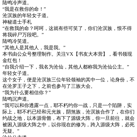
陆鸣冷声道。
“我是在救你的命！”
沧溟族的年轻女子道。
神秘道士手札
“在救我的命？呵呵，这就有些可笑了，你们沧溟族，恨不得
将我碎尸万段吧。”
陆鸣冷笑道。
“其他人是其他人，我是我。”
本书由公众号整理制作。关注VX【书友大本营】，看书领现
金红包！
“自我介绍一下，我名为沧仙，其他人都称我为沧仙公主。”
年轻女子道。
这个女子，便是沧溟族三位年轻领袖的其中一位，论身份，不
在沧罗王子之下，之前也参与了三族大会。
“我为什么要相信你？”
陆鸣沉声道。
“我可以和你透露一点，耶不朽约你一战，只是一个陷阱，实
际上，耶不朽已经和元光族，阴煞族，沧溟族合作了，在你们
约战之地，以本源骨骼，布下了源级大阵，你一旦前往，就会
被困入源级大阵之中，以你现在的修为，跨入源级大阵，必死
无疑。”