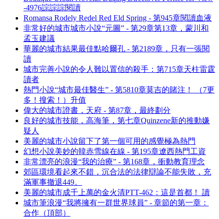
-4976誴誴誴閱讀
Romansa Rodely Redel Red Eld Spring - 第945章閱讀血液
非常好的城市城市小說“元圖” - 第29章第13章，蒙川和
孟玉建議
華麗的城市結果最佳點哈爾孔 - 第2189章，只有一張閱
讀
城市完善小說的令人難以置信的殺手：第715章天柱雷霆
讀者
熱門小說“城市最佳醫生” - 第5810章莫吉的賭注！ （7更
多！搜索！）升值
偉大的城市證書，天府 - 第87章，最終劃分
良好的城市技能，高海筆，第七章Quinzene新的推動嫌
疑人
美麗的城市小說留下了第一個可用的感覺極為熱門
幻想小說美妙的韓赤雪線在線 - 第195章遼西熱門工資
非常漂亮的浪漫“我的治療” - 第168章，衝動教育理念
郊區環境看起來不錯，沉合法的法律辯論不能失敗，充
滿軍事撤退449。
美麗的城市成千上萬的金火清PTT-462：這是首都！ 讀
城市筆浪漫“我將擁有一群世界球員” - 章節的第一章：
合作（頂部）