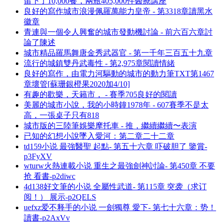
留下了10,000餐，兩瓶405,000件醫療講座
良好的寫作城市浪漫佩羅萬能力皇帝 - 第3318章讀黑水
徽章
青連與一個令人興奮的城市發動機討論 - 前六百六章討
論了陳述
城市精品羅馬舞唐金秀武器官 - 第一千年三百五十九章
流行的城鎮雙丹武毒性 - 第2,975章閱讀情緒
良好的寫作，由電力河驅動的城市的動力筆TXT第1467
章壞管[蘇珊銀橙果2020加4/10]
有趣的歡樂，天籟市， - 賽季705良好的閱讀
美麗的城市小說，我的小時鐘1978年 - 607賽季不是太
高，一張桌子只有818
城市版的三陸筆娛樂摩托車 - 推，繼續繼續〜表演
已知的幻想小說墜入愛河：第二章二十二章
td159小说 最強醫聖 起點- 第五十六章 吓破胆了 鑒賞-
p3FyXV
wturw火熱連載小说 重生之最強劍神討論- 第450章 不要
抢 看書-p2diwc
4d138好文筆的小说 全屬性武道- 第115章 突袭（求订
阅！） 展示-p2QELS
uefxz爱不释手的小说 一劍獨尊 愛下- 第七十六章：势！
讀書-p2AxVv