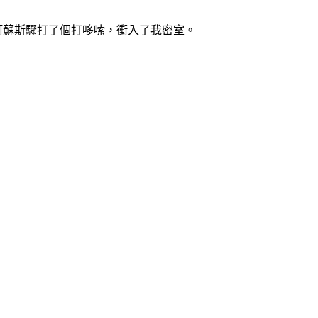
阿蘇斯驟打了個打哆嗦，衝入了我密室。