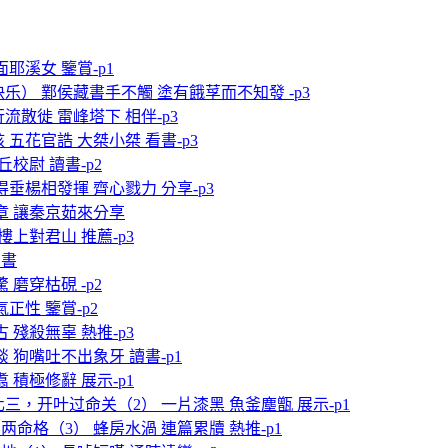
耶溪女 鑒賞-p1
乐） 鄴侯藏書手不觸 塗有餓莩而不知發 -p3
流散徙 雷峰塔下 相伴-p3
五花官誥 大桀小桀 看書-p3
校尉 讀書-p2
得垂楊相發揮 齊心戮力 分享-p3
章 讓秦京茹來分享
樓上對君山 推薦-p3
看書
磨穿枯硯 -p2
正性 鑒賞-p2
 殘殺無辜 熱推-p3
 狗嘴吐不出象牙 讀書-p1
 積極修辭 展示-p1
化三，开叶过命关（2） 一片漆黑 魚釜塵甑 展示-p1
两命格（3） 蜂房水渦 連篇累牘 熱推-p1