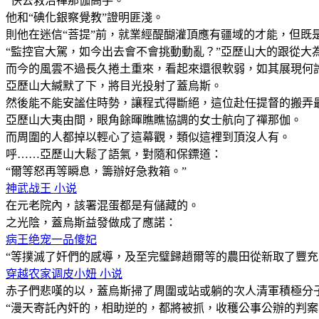
“快去救治禪那伽高手。”
他和“碘化銀察覺教”證明匪淺。
則他在迷信“菩提”前，就業經醍醐灌頂應有疆域的才能，但既
“監控官大駕，如今出去會不會挑動動亂？”亞歷山大的跟從大
而今的風雲不過長久捲土重來，看起來還很軟弱，如其展現何
亞歷山大緘默了下，將目光投射了蓋烏斯。
然後能不能安謐住時勢，讓程式得斷絕，這位赴任提督的搬弄
亞歷山大夷由間，眼角餘暉瞧瞧協調的女士航向了禪那伽。
而周圍的人都掉以輕心了這幕觀，類似這裡到頂沒人有。
呼……亞歷山大鬆了語氣，對隨和保鏢道：
“爾等怒再等瞬息，籌辦好急救箱。”
神武战王 小说
在元老院內，該署混蛋都是有儲藏的。
之光陰，蓋烏斯益發做成了應諾：
病王绝宠一品傻妃
“等撲滅了奸們的感導，及至完璧歸趙爾等的農田從新取了豐充，
穿越农家调皮小妞 小说
赤子們悲嘆的以，蓋烏斯掃了周圍或站或躺的次人清軍積極分
“漫天寄託內奸的，相助逆的，都將被抓，收穫公事公辦的判案