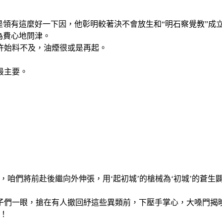
是領有這麼好一下因，他彰明較著決不會放生和“明石察覺教”成
為費心地問津。
許始料不及，油煙很或是再起。
最主要。
咱們將前赴後繼向外伸張，用‘起初城’的槍械為‘初城’的蒼生
子們一眼，搶在有人撤回紓這些異類前，下壓手掌心，大嗓門揭
！