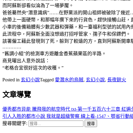
而阿蘇斯卻看似淪為了一場夢魘。
爸爸驀然央“潛意識病”……在野黨派的開山祖師被破除了幾近
他帶上一面硬幣，和那幅年攢下來的行貨色，趕快接觸山莊，
小車的後備箱體有少數武器和彈藥，和一臺福利型號的試用內
此流程中，阿蘇斯全面沒想過打招呼管家、孺子牛和保鏢們。
該署僱工藉此發現到了死，躲到了較遠的方，直到阿蘇斯開車
…………
“舊調小組”的檢測車方遊離金香蕉蘋果區的半路。
商見曜出人意外說話：
“老格合宜很好這次的收穫。”
Posted in
玄幻小說
Tagged
愛潛水的烏賊
,
玄幻小說
,
長夜餘火
文章導覽
優秀都市异能 騰飛我的航空時代 txt-第一千五百六十三章 紅遍
引人入胜的都市小說 我就是超級警察 線上看-1547、鄂省行動
搜尋關鍵字: