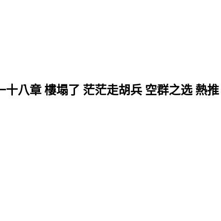
一十八章 樓塌了 茫茫走胡兵 空群之选 熱推