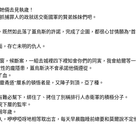
送她倆去見執歲！
，抓捕罪人的政就送交衛國軍的賢弟姊妹們吧。
，既然如此落了蓋烏斯的許諾，完成了企圖，都很心甘情願為“首
面，存亡未明的仇人。
鐵窗，候斷案，一組去城裡四下裡知會你們的同寅，我會給爾等一
定性的龐隱患，蓋烏斯決不會承諾他倆遵從。
了血。
靈甬道”層系的頓悟者是，又陣子到頂，亞了種。
有難必幫下，綁住了、拷住了別稱排行人赤衛軍的積極分子。
院下層的監牢。
個年歲。
久，咿咿啞呀地相等耽出言，每天早晨臨睡前總要和莫爾說不定