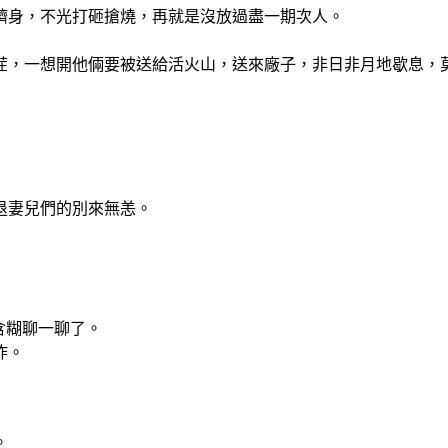
躋身，不光打砸搶燒，再就是沒放過盡一期次人。
茬，一想開他倆要被送給活火山，送來廠子，非日非月地歇息，
退妻兒們的別來無恙。
含糊聊一聊了。
詐。
。