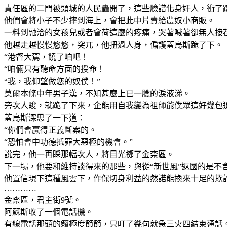
責任區的二門被頭城的人民轟開了，這些臉譜化身奸人，衝了
他們會將小子不少摔到海上，會把此中片賣給農奴小商販。
一料到融洽的女孩兒或者會荷這麼的疼痛，哭著喊著卻無人接
他越走越慢慢悠悠，突兀，他扭過人身，偏護蓋烏斯跪了下。
“港督大駕，饒了咱吧！
“咱倆只有聽命方面的授命！
“我，我仰望做您的奴僕！”
莫爾本條中年男子漢，不知甚麼上已一臉的淚液涕。
旁次人睃，就跪了下來，企能用自我變為祖師爺僕眾這好幾包
蓋烏斯深思了一下道：
“你們會贏得正義斷案的。
“恐怕會中功德抵罪大惡極的機會。”
說完，他一再睬那幅次人，將目光擲了金柰區。
下一場，他要和維持談得來的那些，與從“新世風”返國的是不
他置信現下這種風雲下，作保切身利益的然諾能換來十足的欺
…………
金柰區，君主街9號。
阿蘇斯收了一個電話機。
有線電話那頭的籟極度節節，只叮了幾句就急三火四結束通話