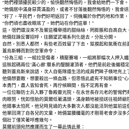
“她們裡頭擾民較少的，愉快翻然悔悟的，我會給她們一下會。
“她倆居中滿身惡貫滿盈的，或者不甘落後翻然悔悟的，我會
“好了，平民們，你們好吧返回了，伺機屬於你們的地和作業
“你們頃也盡收眼底了，她們站在你們這單！”
這，氓們還沒來不及嘗這種舉措的甜絲絲，罔膨脹和自高自大
她倆狂躁反響招呼，往願望武場系列化退去，分批分開。
自然，別悉人都然，有些老百姓留了下去，踅摸起和氣衝在前
蓋烏斯轉而對防空軍命令：
“分為三組，一組拉受傷者，積壓賽場，一組將那幅次人押入
這賅起碼兩位‘滿心廊’層系的醍醐灌頂者，他們是前赴後繼穩
聽到蓋烏斯來說語，次人自衛隊還生活的成員們眸子倏地充上
他倆想要敵，想要殺出一條血路，但思悟此處有不知稍事位“心
本勇鬥，盡人皆知會死，再佇候瞬間，指不定再有會。
一位位聯防士兵入夥了魯殿靈光院，在永世長存元老的警惕們
肉眼努，恍如怪胎的莫爾低著滿頭，滿身顫地被扭送往祖師爺
他錯事太怕死，他兒時見過的大多數次人都沒能活到他當前這
他單回溯了自各兒的文童，她倆當腰纖毫的才剛哥老會步沒多
個壯丁僅笑著呼應幾句。
莫爾前頭宛然應運而生了一幕此情此景：