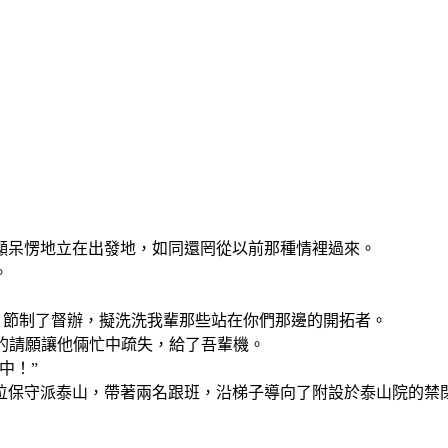
顯呆愣地立在出發地，如同還罔從以前那種情裡過來。
。
’，節制了督辦，擬洗洗我輩那些站在你們那邊的開拓者。
踵的請願讓他倆忙中疏失，給了吾輩機。
中！”
位保守派泰山，帶著兩名跟班，沿梯子導向了附設於泰山院的禁