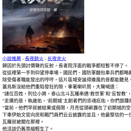
小說推薦
-
長夜餘火
-
长夜余火
歸因於先頭討價聲的反射，長者院浮面的戰爭都短暫不停了。
從這裡第一手到仰望停車場，國民們、國防軍麵包車兵們都略
除受傷者職能發出的哼哼，這片區域安謐得連風的音都能聽見
蓋烏斯沒給他們重陷發狂的隙，拿著喇叭筒，大聲喊道：
“諸位百姓，列位小將，泰山北斗瓦羅串通‘救世軍’和‘反智教
“走運的是，執歲佑，‘前期城’主創者們的忠魂庇佑，你們旋
“當前，他們早就被結果或侷限，月亮從頭嶄露在了初期城的空
下車伊始文官向庶和戰鬥員們云云披露的並且，他最堅信的一
瓦羅就被關在那裡。
他活該仍舊畏縮輕生了。