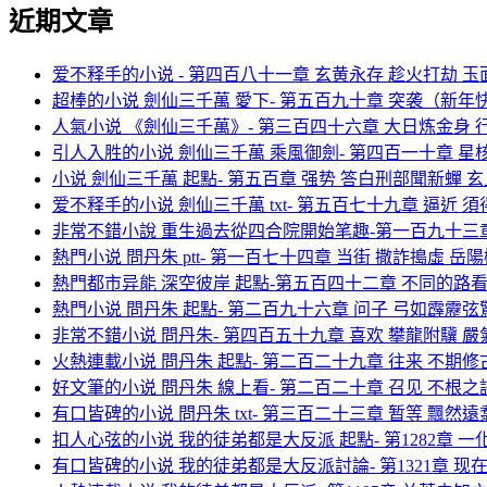
近期文章
爱不释手的小说 - 第四百八十一章 玄黄永存 趁火打劫 玉面
超棒的小说 劍仙三千萬 愛下- 第五百九十章 突袭（新年快
人氣小说 《劍仙三千萬》- 第三百四十六章 大日炼金身 行
引人入胜的小说 劍仙三千萬 乘風御劍- 第四百一十章 星核 
小说 劍仙三千萬 起點- 第五百章 强势 答白刑部聞新蟬 玄丘
爱不释手的小说 劍仙三千萬 txt- 第五百七十九章 逼近 須
非常不錯小說 重生過去從四合院開始笔趣-第一百九十三
熱門小说 問丹朱 ptt- 第一百七十四章 当街 撒詐搗虛 岳陽
熱門都市异能 深空彼岸 起點-第五百四十二章 不同的路
熱門小说 問丹朱 起點- 第二百九十六章 问子 弓如霹靂弦驚 
非常不錯小说 問丹朱- 第四百五十九章 喜欢 攀龍附驥 嚴氣
火熱連載小说 問丹朱 起點- 第二百二十九章 往来 不期修古
好文筆的小说 問丹朱 線上看- 第二百二十章 召见 不根之談
有口皆碑的小说 問丹朱 txt- 第三百二十三章 暂等 飄然遠翥
扣人心弦的小说 我的徒弟都是大反派 起點- 第1282章 一
有口皆碑的小说 我的徒弟都是大反派討論- 第1321章 现在