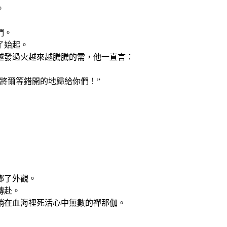
。
們。
了始起。
越發過火越來越騰騰的需，他一直言：
將爾等錯開的地歸給你們！”
擲了外觀。
轉赴。
躺在血海裡死活心中無數的禪那伽。