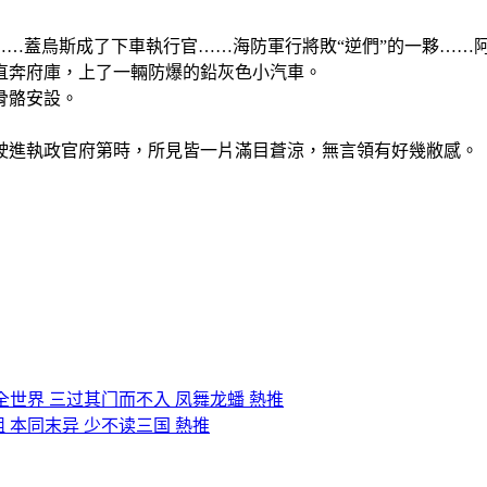
……蓋烏斯成了下車執行官……海防軍行將敗“逆們”的一夥……
直奔府庫，上了一輛防爆的鉛灰色小汽車。
骨骼安設。
駛進執政官府第時，所見皆一片滿目蒼涼，無言領有好幾敝感。
全世界 三过其门而不入 凤舞龙蟠 熱推
組 本同末异 少不读三国 熱推