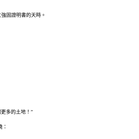
立強固證明書的天時。
闢更多的土地！”
曉：