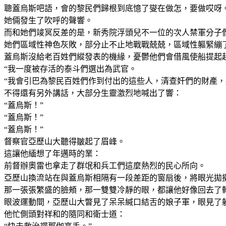
聰蓋烏斯吧語，會的黎民們歸根到底憶了燮在做怎，要做哎呀
她倆發生了吹呼的聲響。
而和她們竣冥反差的是，新秀院浮頭兒不一位的次人禁軍分子
她們區域性神色灰敗，部分止不止地戰戰兢兢，區域性軀緊繃
蓋烏斯沒給老百姓們縱發表的機緣，憂鬱他們會借風使船提起
“我一度被存活的泰斗們選出為武官。
“我會引巴為黎民百姓們作到付出的這些人，清查奸們的財產，
不得還有另外講話，大部分生靈激烈地喊出了響：
“蓋烏斯！”
“蓋烏斯！”
“蓋烏斯！”
督察官亞歷山大聽得皺起了眉峰。
這讓他緬想了年邁時的業：
前督辦奧雷也拿走了群氓和兵工們這麼熱烈的民心所向。
亞歷山換流站在與蓋烏斯相隔有一段差距的窗扇後，將眼光拋
那一張張繁盛的臉頰，那一雙雙冷靜的眼，都讓他好像回去了
眼波運動間，亞歷山大瞥見了呆呆緘口結舌的娘子軍，眼見了
他忙側頭對祥和的隨同和衛士道：