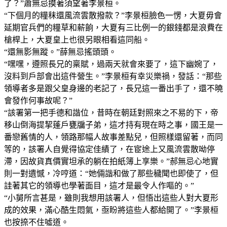
了？”蕭無忌摸著須望著李景桓。
“下個月的糧秣還風流雲散撥款？”李景桓臉色一愣，大夏毋會
延期官兵們的糧草和薪餉，大夏有三比例一的銀錢都是浪費在
槍桿上，大夏皇上也很另眼相看這同船。
“還無影無蹤。”薛無忌搖頭頭。
“嘿嘿，遵照長兄的稟賦，過兩天就會來要了，這下幽婉了，
沒料到戶部會出這件營生。”李景桓有幸災樂禍，發話：“那些
領導者多是跟父皇身邊的老記了，長兄這一番出手了，還不曉
會發作何事故呢？”
“該署第一把手德和諧位，昔時在朝廷對照來之不易的下，帝
移山倒海提挈蓬戶甕牖子弟，這才持有現在時之事，國王是一
番戀舊情的人，領路那幅人故事差點兒，但照樣還留著，而同
等的，該署人自覺得協定佳績了，在宦途上又風流雲散呦停
滯，因故貨真價實坦承的躺在拍紙簿上享樂。”郝無忌心地實
則一對遺憾，冷哼道：“她倆諧和做了那些穢聞也即使了，但
詿著其它的領導也學著面目，這才是最令人作嘔的。”
“小舅所言甚是，雖則我想用該署人，但悟出這些人對大夏形
成的效果，滿心酷生悶氣，亟盼將這些人都給開了。”李景桓
也按捺不住噓道。