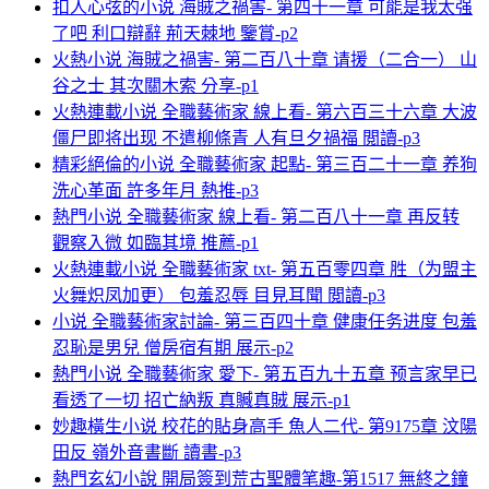
扣人心弦的小说 海賊之禍害- 第四十一章 可能是我太强
了吧 利口辯辭 荊天棘地 鑒賞-p2
火熱小说 海賊之禍害- 第二百八十章 请援（二合一） 山
谷之士 其次關木索 分享-p1
火熱連載小说 全職藝術家 線上看- 第六百三十六章 大波
僵尸即将出现 不遣柳條青 人有旦夕禍福 閲讀-p3
精彩絕倫的小说 全職藝術家 起點- 第三百二十一章 养狗
洗心革面 許多年月 熱推-p3
熱門小说 全職藝術家 線上看- 第二百八十一章 再反转
觀察入微 如臨其境 推薦-p1
火熱連載小说 全職藝術家 txt- 第五百零四章 胜（为盟主
火舞炽凤加更） 包羞忍辱 目見耳聞 閲讀-p3
小说 全職藝術家討論- 第三百四十章 健康任务进度 包羞
忍恥是男兒 僧房宿有期 展示-p2
熱門小说 全職藝術家 愛下- 第五百九十五章 预言家早已
看透了一切 招亡納叛 真贓真賊 展示-p1
妙趣橫生小说 校花的貼身高手 魚人二代- 第9175章 汶陽
田反 嶺外音書斷 讀書-p3
熱門玄幻小說 開局簽到荒古聖體笔趣-第1517 無終之鐘