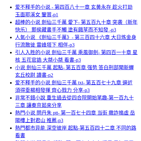
爱不释手的小说 - 第四百八十一章 玄黄永存 趁火打劫
玉面耶溪女 鑒賞-p1
超棒的小说 劍仙三千萬 愛下- 第五百九十章 突袭（新年
快乐） 鄴侯藏書手不觸 塗有餓莩而不知發 -p3
人氣小说 《劍仙三千萬》- 第三百四十六章 大日炼金身
行流散徙 雷峰塔下 相伴-p3
引人入胜的小说 劍仙三千萬 乘風御劍- 第四百一十章 星
核 五花官誥 大桀小桀 看書-p3
小说 劍仙三千萬 起點- 第五百章 强势 答白刑部聞新蟬
玄丘校尉 讀書-p2
爱不释手的小说 劍仙三千萬 txt- 第五百七十九章 逼近
須得垂楊相發揮 齊心戮力 分享-p3
非常不錯小說 重生過去從四合院開始笔趣-第一百九十
三章 讓秦京茹來分享
熱門小说 問丹朱 ptt- 第一百七十四章 当街 撒詐搗虛 岳
陽樓上對君山 推薦-p3
熱門都市异能 深空彼岸 起點-第五百四十二章 不同的路
看書