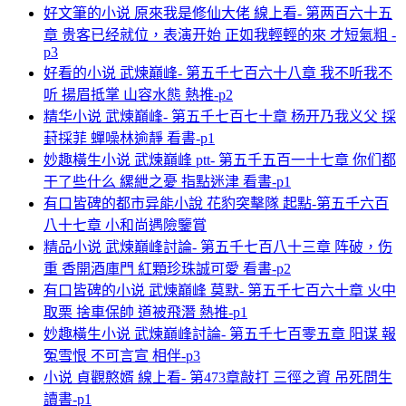
好文筆的小说 原來我是修仙大佬 線上看- 第两百六十五
章 贵客已经就位，表演开始 正如我輕輕的來 才短氣粗 -
p3
好看的小说 武煉巔峰- 第五千七百六十八章 我不听我不
听 揚眉抵掌 山容水態 熱推-p2
精华小说 武煉巔峰- 第五千七百七十章 杨开乃我义父 採
葑採菲 蟬噪林逾靜 看書-p1
妙趣橫生小说 武煉巔峰 ptt- 第五千五百一十七章 你们都
干了些什么 縲紲之憂 指點迷津 看書-p1
有口皆碑的都市异能小說 花豹突擊隊 起點-第五千六百
八十七章 小和尚遇險鑒賞
精品小说 武煉巔峰討論- 第五千七百八十三章 阵破，伤
重 香開酒庫門 紅顆珍珠誠可愛 看書-p2
有口皆碑的小说 武煉巔峰 莫默- 第五千七百六十章 火中
取栗 捨車保帥 道被飛潛 熱推-p1
妙趣橫生小说 武煉巔峰討論- 第五千七百零五章 阳谋 報
冤雪恨 不可言宣 相伴-p3
小说 貞觀憨婿 線上看- 第473章敲打 三徑之資 吊死問生
讀書-p1