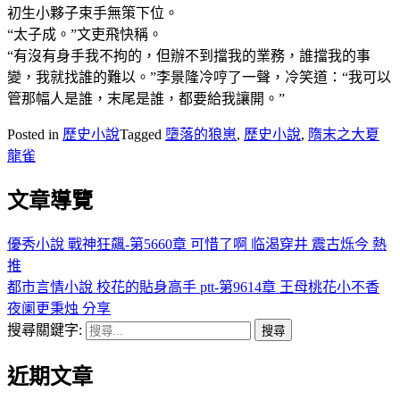
初生小夥子束手無策下位。
“太子成。”文吏飛快稱。
“有沒有身手我不拘的，但辦不到擋我的業務，誰擋我的事
變，我就找誰的難以。”李景隆冷哼了一聲，冷笑道：“我可以
管那幅人是誰，末尾是誰，都要給我讓開。”
Posted in
歷史小說
Tagged
墮落的狼崽
,
歷史小說
,
隋末之大夏
龍雀
文章導覽
優秀小說 戰神狂飆-第5660章 可惜了啊 临渴穿井 震古烁今 熱
推
都市言情小說 校花的貼身高手 ptt-第9614章 王母桃花小不香
夜阑更秉烛 分享
搜尋關鍵字:
近期文章