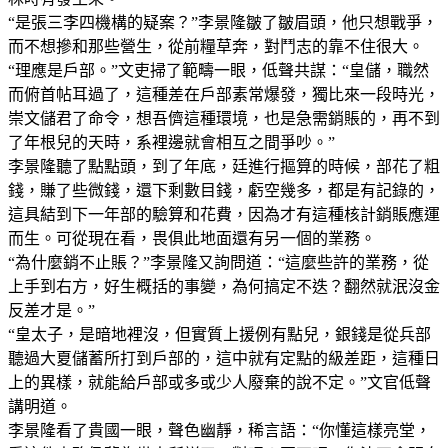
“是張三李四機構的疑案？”李景隆皺了皺眉頭，他只想戰爭，
而不想摻和那些營生，從前糧草奔，對鬥志的靠不住很大。
“理應是戶部。”文吏掃了範疇一眼，低聲共謀：“皇儲，職然
而俯首帖耳過了，這種差在戶部素常爆發，獨比來一段時光，
崇文儲君了命令，想吾儕這種環境，也是急需銷賬的，再不到
了年根兒的天時，系裡邊就會相互之間爭吵。”
李景隆聽了點點頭，到了年底，廷進行摳算的時候，部花了粗
錢，賺了些微錢，還下剩數目錢，虧空幾多，都是有記錄的，
這具結到下一年部的驗算和花費，因為才有這種核計銷賬應運
而生。可從現在看，畏俱此地面還有另一個的業務。
“為什麼銷不止賬？”李景隆又詢問道：“這麼些許的業務，從
上手到右方，好生概括的事變，為何搞定不迭？翻然就泯沒金
反差才是。”
“皇太子，是暗地裡沒，但實質上援例有點兒，銀錢是從兵部
聽過大夏儲蓄所打到戶部的，這中就有定點的級差距，這種日
上的異樣，就能給戶部或多或少人廢棄的說不定。”文官低聲
講明道。
李景隆看了貴國一眼，聲色幽靜，稀言語：“你懂這樣亮堂，