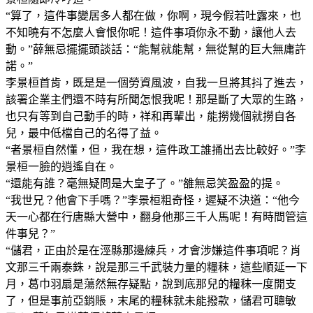
“算了，這件事變居多人都在做，你啊，現今假若吐露來，也
不知曉有不怎麼人會恨你呢！這件事項你永不動，讓他人去
動。”薛無忌擺擺頭談話：“能幫就能幫，無從幫的巨大無庸許
諾。”
李景桓首肯，既是是一個勞資風波，自我一旦將其抖了進去，
該署企業主們還不時有所聞怎恨我呢！那是斷了大眾的生路，
也只有等到自己動手的時，祥和再輩出，能撈幾個就撈自各
兒，最中低檔自己的名得了益。
“者景桓自然懂，但，我在想，這件政工誰捅出去比較好。”李
景桓一臉的逍遙自在。
“還能有誰？毫無疑問是大皇子了。”雒無忌笑盈盈的提。
“我世兄？他會下手嗎？”李景桓粗奇怪，遲疑不決道：“他今
天一心都在行唐縣大營中，翻身他那三千人馬呢！有時間管這
件事兒？”
“儲君，正由於是在涇縣那邊練兵，才會涉嫌這件事項呢？肖
文那三千兩泰銖，說是那三千武裝力量的糧秣，這些順延一下
月，葛巾羽扇是蕩然無存疑點，說到底那兒的糧秣一度開支
了，但是事前亞銷賬，末尾的糧秣就未能撥款，儲君可聰敏