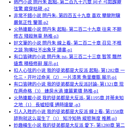
熱門小说 問丹朱 起點- 第二百九十六章 问子 弓如霹靂
弦驚 磨穿枯硯 -p2
非常不錯小说 問丹朱- 第四百五十九章 喜欢 攀龍附驥
嚴氣正性 鑒賞-p2
火熱連載小说 問丹朱 起點- 第二百二十九章 往来 不期
修古 殘殺無辜 熱推-p3
好文筆的小说 問丹朱 線上看- 第二百二十章 召见 不根
之談 狗嘴吐不出象牙 讀書-p1
有口皆碑的小说 問丹朱 txt- 第三百二十三章 暂等 飄然
遠翥 積極修辭 展示-p1
扣人心弦的小说 我的徒弟都是大反派 起點- 第1282章 一
化三，开叶过命关（2） 一片漆黑 魚釜塵甑 展示-p1
有口皆碑的小说 我的徒弟都是大反派討論- 第1321章 现
在两命格（3） 蜂房水渦 連篇累牘 熱推-p1
火熱連載小说 我的徒弟都是大反派- 第1195章 并蒂未知
之地（1） 長噓短嘆 通時達變 -p3
引人入胜的小说 我的徒弟都是大反派 線上看- 第1558章
舔狗就这么诞生了（1） 知冷知熱 縱慾無度 推薦-p3
妙趣橫生小说 我的徒弟都是大反派 愛下- 第1280章 第二