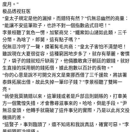
度月。”
极品透视狂医
“皇太子規定是他的漏掉，而錯特有然？”仉無忌幽然的商量：
“能讓不安這筆款子，也許不對一個指數函式目吧！”
李景桓聽了氣色一愣，加緊商兌：“鐵案如山諸如此類，三千
分幣。為啥了，郎舅，這有點子嗎？”
倪無忌冷哼了一聲，摸著髯毛共商：“皇太子害怕不清楚吧！
雖說現在大夏很從容，這種窮困地步多了，就存有華麗，奢慣
了，袋子的錢就短斤缺兩了，他倆膽敢貪汙朝廷的銀錢，就好
生直接的採用朝的錢拓借，據此抱數以百計的長物。”
“你的心意是說不可開交肖文是東挪西借了三千援款，將該署
泰銖拓展出借，故此失掉一筆印子錢？”李景桓聽了雙眸一
亮。
“倘使我莫猜錯以來，這筆錢或者是戶部且則銷賬的，打車美
方一個驚惶失措，才會釁尋滋事來的。哈哈，倒能手段。”尹
無忌皇頭，他轉手就窺破了這件事兒的實際，乃是以此肖文投
機搞的差。
“這豎子，事到臨頭了，還不知底和我說真話，確實可惡。”李
景桓隨即冷哼道。