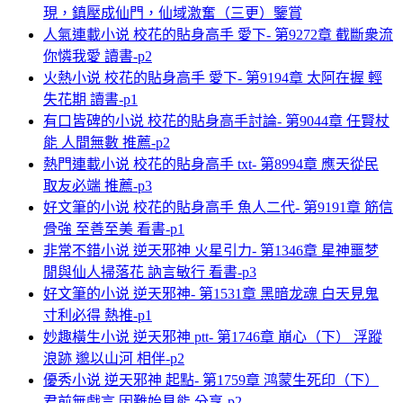
現，鎮壓成仙門，仙域激奮（三更）鑒賞
人氣連載小说 校花的貼身高手 愛下- 第9272章 截斷衆流
你憐我愛 讀書-p2
火熱小说 校花的貼身高手 愛下- 第9194章 太阿在握 輕
失花期 讀書-p1
有口皆碑的小说 校花的貼身高手討論- 第9044章 任賢杖
能 人間無數 推薦-p2
熱門連載小说 校花的貼身高手 txt- 第8994章 應天從民
取友必端 推薦-p3
好文筆的小说 校花的貼身高手 魚人二代- 第9191章 筋信
骨強 至善至美 看書-p1
非常不錯小说 逆天邪神 火星引力- 第1346章 星神噩梦
閒與仙人掃落花 訥言敏行 看書-p3
好文筆的小说 逆天邪神- 第1531章 黑暗龙魂 白天見鬼
寸利必得 熱推-p1
妙趣橫生小说 逆天邪神 ptt- 第1746章 崩心（下） 浮蹤
浪跡 邈以山河 相伴-p2
優秀小说 逆天邪神 起點- 第1759章 鸿蒙生死印（下）
君前無戲言 因難始見能 分享-p2