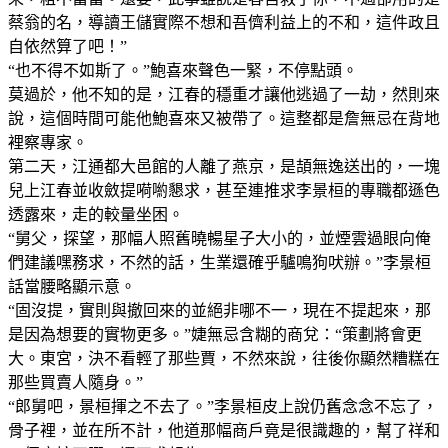
蔡翁的名，導讀王儲實際不想和吾儕利益上的不和，這件政且
自依然算了吧！”
“也不得不如斯了。”鮑喜來聲色一緊，不停點頭。
莫過於，他不知的是，江春的穩重才讓他逃過了一劫，然則來
說，這個時間可能他鮑喜來又被帶了。這整都是詹無忌在背地
裡察專家。
第二天，江通都大邑館的人離了燕京，是頡無逸送出的，一塊
兒上江春並收斂提嗬喲懇求，甚至連推求李景桓的專職都遜色
透露來，走的較量坐困。
“舅父，探望，那幅人照舊曉暢星子大小的，並煙雲過眼向俺
們建議嘿務求，不然的話，生業還確乎驢鳴狗吠辦。”李景桓
話當腰略顯示意。
“固沒提，實則與撤回來的並絕非哪不一，現在不提起來，那
是因為想要的實物更多。”婕無忌含糊的商兌：“策劃將會更
大。東宮，決不看輕了那些賈，不然來說，往後你顯然糟糕在
那些買賣人隨身。”
“郎舅吧，景桓揮之不去了。”李景桓皮上說仍舊念念不忘了，
骨子裡，並在所不計，他道那幅商戶竟是很識趣的，幫了祥和