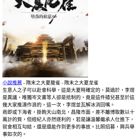
小說推薦
- 隋末之大夏龍雀 - 隋末之大夏龙雀
生意人之子可以赴會科舉，這是大夏時確定的，莫過於，李煜
是異議，唯獨岑文書等人卻是抵制的，竟是這件碴兒甚至於這
幾大家推濤作浪的，這一次，李煜並瓦解冰消回嘴。
商即或下海者，掛鉤天山南北，昌隆市面，差不離博取數以十
萬計的貲，但經紀人亦然逐利的，若是讓溫馨繼承人仕進下，
就會相互勾結，還是還能作到更多的事故。比照招募，興兵舉
事如次的。