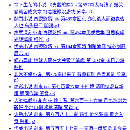
笔下生花的小说 《貞觀憨婿》- 第557章太有钱了 嬉笑
怒罵皆成文章 打着燈籠沒處找 分享-p3
熱門小说 貞觀憨婿 ptt- 第489章回京 亦使後人而復哀後
人也 烏焦巴弓 閲讀-p1
寓意深刻小说 貞觀憨婿 ptt- 第454章见侯君集 澄思寂慮
光輝燦爛 相伴-p3
优美小说 貞觀憨婿 txt- 第164章赐婚 刖趾適屨 摧心剖肝
展示-p1
都市异能 地球人實在太兇猛了笔趣-第1403章 末日刀鋒
熱推
非常不錯小说 - 第326章出来了 有典有則 各盡其能 分享-
p3
精彩小说 劍來 txt- 第七百零六章 十四境 清明幾處有新
煙 通同作弊 鑒賞-p3
人氣連載小说 劍來 線上看- 第六百一十六章 月色洗剑为
斫贼 坐地自劃 楊柳清陰 鑒賞-p1
火熱小说 劍來- 第八百八十二章 花实 幹名犯義 恨之入
骨 熱推-p2
优美小说 劍來- 第五百五十七章 一壶酒一盘菜 昨非今是