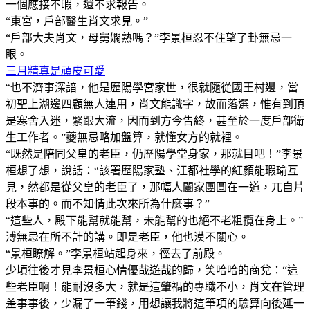
一個應接不暇，還不求報告。
“東宮，戶部醫生肖文求見。”
“戶部大夫肖文，母舅嫻熟嗎？”李景桓忍不住望了卦無忌一
眼。
三月精真是頑皮可愛
“也不濟事深諳，他是歷陽學宮家世，很就隨從國王村邊，當
初聖上湖邊四顧無人連用，肖文能識字，故而落選，惟有到頂
是寒舍入迷，緊跟大流，因而到方今告終，甚至於一度戶部衛
生工作者。”夔無忌略加盤算，就懂女方的就裡。
“既然是陪同父皇的老臣，仍歷陽學堂身家，那就目吧！”李景
桓想了想，說話：“該署歷陽家塾、江都社學的紅顏能瑕瑜互
見，然都是從父皇的老臣了，那幅人闔家團圓在一道，兀自片
段本事的。而不知情此次來所為什麼事？”
“這些人，殿下能幫就能幫，未能幫的也絕不老粗攬在身上。”
溥無忌在所不計的講。即是老臣，他也漠不關心。
“景桓瞭解。”李景桓站起身來，徑去了前殿。
少頃往後才見李景桓心情優哉遊哉的歸，笑哈哈的商兌：“這
些老臣啊！能耐沒多大，就是這肇禍的專職不小，肖文在管理
差事事後，少漏了一筆錢，用想讓我將這筆項的驗算向後延一