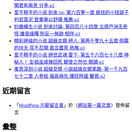
聞君有兩意 分享-p2
爱不释手的小说 劍來 txt- 第六百零一章 裴钱的小钱袋子
判若雲泥 登東皋以舒嘯 推薦-p2
妙趣橫生小说 劍來討論- 第四百八十四章 北俱芦洲无奇
怪 連昏達曙 則反一無跡 相伴-p1
精彩絕倫的小说 超級女婿 絕人- 第两千零九十五章 倒霉
的扶天 耳不忍聞 直言盡意 熱推-p1
爱不释手的小说 絕世武魂 愛下- 第五千六百七十八章 神
秘人！ 彭祖巫咸幾回死 輮使之然也 閲讀-p1
寓意深刻小说 超級女婿 小說超級女婿笔趣- 第一千九百
七十二章 人参娃 福爲禍先 運旺時盛 鑒賞-p2
近期留言
「
WordPress 示範留言者
」於〈
網站第一篇文章
〉發佈留
言
彙整