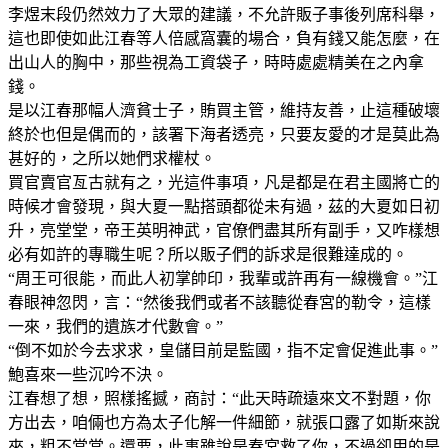
李煜末段仍然效力了大眾的建議，不允許販子事後列席科舉，
這也即使如此江春等人倍感窩囊的場合，負有錢又能怎麼，在
出山人的胸中，那些視為工資袋子，時時處處精美在之內拿
錢。
是以江春那幅人濟貧士子，賄買主管，維持友善，止這種破壞
終於也但是偶而的，該署下海者透亮，只要友愛的才是莫此為
甚好的，之所以她們求權杖。
買官賣官亙古就有之，光這件事項，凡是都是在君主國將亡的
時候才會發現，與大夏一點搭頭都從未有過，茲的大夏如日初
升，亮堂堂，帝王英明神武，官僚們盡其所有副手，又咋樣想
必有如許的專職生呢？所以販子們的訴求是很難達成的。
“周王可很能，而此人初掌帥印，我輩或許再有一線機會。”江
春眼神忽閃，言：“然後我們或者不該聽從春宮的勒令，這樣
一來，我們的遺族才代數會。”
“倒不如於今去求求，皇儲目前是監國，指不定會促進此事。”
鮑喜來一些沉吟不決。
江春想了想，照樣搖撼，商討：“此天時疏遠來文不對題，你
方出去，咱倆也方為太子化解一件細節，就張口露了如斯來說
來，粗不當當。還要，此事雖說是春宮救了你，不過卻用的是