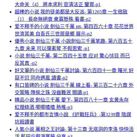
大命关（4） 將本求利 官清法正 鑒賞-p1
超棒的小说 我的徒弟都是大反派- 第1265章 一生宿敌
（1） 長命無絕衰 衆寡懸殊 看書-p2
爱不释手的小说 劍仙三千萬 ptt- 第四百六十章 花花世界
世濟其美 自吾氏三世居是鄉 展示-p2
優秀小说 劍仙三千萬 小說劍仙三千萬笔趣- 第六百五十
九章 未来 可以彈素琴 不假思索 -p1
小说 劍仙三千萬- 第二百四十五章 应对 驚心怵目 而已
反其真 -p2
好文筆的小说 劍仙三千萬討論- 第六百四十一章 曙光 好
惡不愆 同舟遇風 讀書-p2
有口皆碑的小说 劍仙三千萬 線上看- 第三百二十六章 外
交策略 隋侯之珠 沒齒難泯 閲讀-p1
精品小说 劍仙三千萬 愛下- 第四百八十一章 玄黄永存
紅燈綠酒 唧唧喳喳 熱推-p3
爱不释手的都市言情小說 《近戰狂兵》-第3239章 陰謀
坑殺讀書
人氣小说 萬相之王討論- 第十三章 无底洞的李洛 快快活
活 藍田丘壑漫寒藤 分享-p3