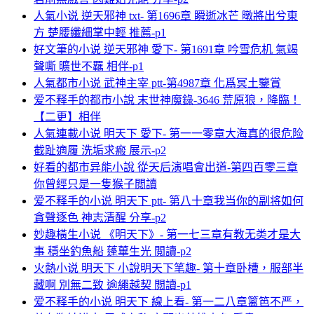
人氣小说 逆天邪神 txt- 第1696章 瞬逝冰芒 暾將出兮東
方 楚腰纖細掌中輕 推薦-p1
好文筆的小说 逆天邪神 愛下- 第1691章 吟雪危机 氣竭
聲嘶 曠世不羈 相伴-p1
人氣都市小说 武神主宰 ptt-第4987章 化爲冥土鑒賞
爱不释手的都市小說 末世神魔錄-3646 荒原狼，降臨！
【二更】相伴
人氣連載小说 明天下 愛下- 第一一零章大海真的很危险
截趾適履 洗垢求瘢 展示-p2
好看的都市异能小說 從天后演唱會出道-第四百零三章
你曾經只是一隻猴子閲讀
爱不释手的小说 明天下 ptt- 第八十章我当你的副将如何
貪聲逐色 神志清醒 分享-p2
妙趣橫生小说 《明天下》- 第一七三章有教无类才是大
事 穩坐釣魚船 蓬蓽生光 閲讀-p2
火熱小说 明天下 小說明天下笔趣- 第十章卧槽，服部半
藏啊 別無二致 逾繩越契 閲讀-p1
爱不释手的小说 明天下 線上看- 第一二八章篱笆不严，