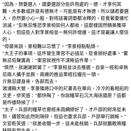
“因為，想要選人，還要選部分些許用處的，德、才享何其
難，大多數或許是有德無才，可能是有才無德，所以儲君要選
人，亦然要小心一般，對待該署詞章都冰釋的，臣覺著要連忙
消滅。”彭無忌惟恐李景桓如何人都收，這麼樣固然精美獲得
人心，但這些人對李景桓並一無何許增援，這才是最讓人堅信
的。
“母舅來說，景桓難以忘懷了。”李景桓點點頭。
“大王子的事項，這件營生東宮不必插足，臣會辦好處事。”霍
無忌低聲籌商：“東宮就視作不清晰這件業。”
“既然，就謝謝郎舅了。”李景桓並淡去推遲，自家一經和卓無
忌兩人攜手並肩，兩邊的進益業經拉攏在一頭。
亓無忌謖身來，告辭而去。
漵浦縣大營，李景隆將口中的尺書丟在單向，冷冷的看相前的
文吏，慘笑道：“都快晦了，你說糧草石沉大海送還原？這都
是咋樣時候了？”
“太子，兵部的糧草也曾經未雨綢繆好了，才戶部的財帛從未
到，儘管如此然則瑣碎，但這也要求兵部、戶部舉行銷帳。”
文官乾笑道：“就差收關一步，這未能核銷，兵部就膽敢將糧
秣時有發生來。”