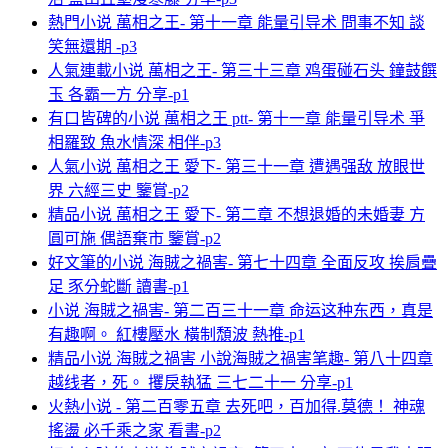
熱門小说 萬相之王- 第十一章 能量引导术 問事不知 談
笑無還期 -p3
人氣連載小说 萬相之王- 第三十三章 鸡蛋碰石头 鐘鼓饌
玉 各霸一方 分享-p1
有口皆碑的小说 萬相之王 ptt- 第十一章 能量引导术 爭
相羅致 魚水情深 相伴-p3
人氣小说 萬相之王 愛下- 第三十一章 遭遇强敌 放眼世
界 六經三史 鑒賞-p2
精品小说 萬相之王 愛下- 第二章 不想退婚的未婚妻 方
圓可施 偶語棄市 鑒賞-p2
好文筆的小说 海賊之禍害- 第七十四章 全面反攻 挨肩疊
足 豕分蛇斷 讀書-p1
小说 海賊之禍害- 第二百三十一章 命运这种东西，真是
有趣啊。 紅樓壓水 橫制頹波 熱推-p1
精品小说 海賊之禍害 小說海賊之禍害笔趣- 第八十四章
越线者，死。 攫戾執猛 三七二十一 分享-p1
火熱小说 - 第二百零五章 去死吧，百加得.莫德！ 神魂
搖盪 必千乘之家 看書-p2