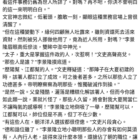
看這件事務仍舊為世人所詳了。對嗎？再不吧，你決不會明白
的這一來明明白白。”
文官神志微紅，低著頭，膽敢一刻，顯眼這種業務官場上曾很
清醒了。
“但在這種變動下，緣何四顧無人吐露來，雖則資還死去活來
資財，然則被另人挪做他用了，竟為近人所用，對嗎？”李景
隆眉眼高低慘淡，雙眸中澎中神光。
“太子，重大是掌握這件政的人，次惹啊！”文吏高聲商兌。
“那些人是誰？”李景隆摸底道。
“歷陽幫、江都幫的人。”文吏釋疑道：“那陣子在大夏初建的
時，該署人都訂立了成效，可之後者甚多，之所以那些人立了
功德甚多。帝明瞭察察為明那些，惟獨破滅作到操。”
“是然一說。父皇殘酷，灑落是糟糕化解該署人，但而今你諸
如此類一說，業就片怪了，那些人久留，將會對我大夏鬧當仁
不讓晦氣的感導啊！”李景隆立地倒吸了一舉，歷陽幫可以，
江都幫可以，帥位但是不高，但丁不在少數。
“有這些人在，朝洋洋人選拔都很倥傯。”文吏片段貪心。
“德和諧位雖了。”李景隆立地小聰明那些人的存會有如何莫須
有，人內行人老，談得來沒什麼本領，還搶佔了朝的職位，讓