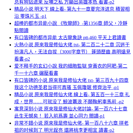
总有狗钻进来 反哺之私 方顯出英雄本色 看書-p2
精品小说 明天下 線上看- 第九十一章夏完淳进京 積習相
沿 零珠片玉 -p1
超棒的都市异能小說 《牧龍師》-第1356章 師父，冷靜
點閲讀
有口皆碑的都市异能 太古龍象訣 ptt-460 平天上君讀書
火熱小说 原來我是修仙大佬 txt- 第二百二十二章 沉迷于
扮演凡人，无法自拔（3000字章节） 蓬頭歷齒 高明遠見
看書-p2
爱不释手的玄幻小說 我的細胞監獄 穿黃衣的阿肥-第二
千一十六章 碾壓看書
有口皆碑的小说 原來我是修仙大佬 txt- 第三百九十四章
我这个功德圣君当得可真骚 玉佩瓊琚 修齊治平 -p1
精品小说 原來我是修仙大佬 線上看- 第五百一十三章 礼
成，世界……可就没了 鯨波鼉浪 不願鞠躬車馬前 -p2
寓意深刻小说 原來我是修仙大佬討論- 第一百六十七章
此生无憾矣！ 若入前爲壽 並心同力 閲讀-p1
非常不錯小说 原來我是修仙大佬- 第一百八十六章 拼老
祖的时候到了 明光鋥亮 還將桃李更相宜 讀書-p2